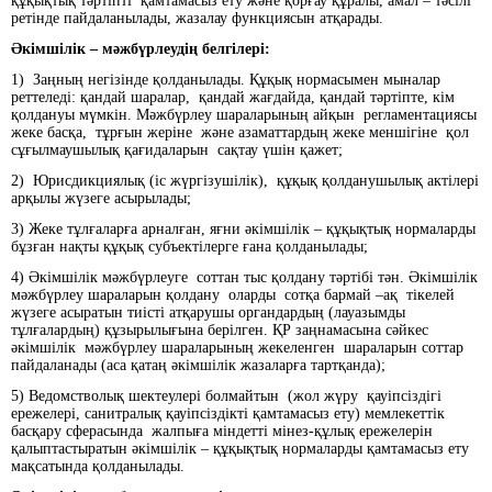
құқықтық тәртіпті қамтамасыз ету және қорғау құралы, амал – тәсілі
ретінде пайдаланылады, жазалау функциясын атқарады.
Әкімшілік – мәжбүрлеудің белгілері:
1) Заңның негізінде қолданылады. Құқық нормасымен мыналар
реттеледі: қандай шаралар, қандай жағдайда, қандай тәртіпте, кім
қолдануы мүмкін. Мәжбүрлеу шараларының айқын регламентациясы
жеке басқа, тұрғын жеріне және азаматтардың жеке меншігіне қол
сұғылмаушылық қағидаларын сақтау үшін қажет;
2) Юрисдикциялық (іс жүргізушілік), құқық қолданушылық актілері
арқылы жүзеге асырылады;
3) Жеке тұлғаларға арналған, яғни әкімшілік – құқықтық нормаларды
бұзған нақты құқық субъектілерге ғана қолданылады;
4) Әкімшілік мәжбүрлеуге соттан тыс қолдану тәртібі тән. Әкімшілік
мәжбүрлеу шараларын қолдану оларды сотқа бармай –ақ тікелей
жүзеге асыратын тиісті атқарушы органдардың (лауазымды
тұлғалардың) құзырылығына берілген. ҚР заңнамасына сәйкес
әкімшілік мәжбүрлеу шараларының жекеленген шараларын соттар
пайдаланады (аса қатаң әкімшілік жазаларға тартқанда);
5) Ведомстволық шектеулері болмайтын (жол жүру қауіпсіздігі
ережелері, санитралық қауіпсіздікті қамтамасыз ету) мемлекеттік
басқару сферасында жалпыға міндетті мінез-құлық ережелерін
қалыптастыратын әкімшілік – құқықтық нормаларды қамтамасыз ету
мақсатында қолданылады.