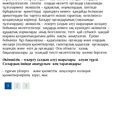
мәжбүрлеушілік сипаты оларды өкілетті органдар (лауазымды
тұлғалармен) әкімшілік – құқықтық нормалардың шегінде
бұйырылған әрекеттерді орындауға немесе қандайда болмасын
әрекеттерден бас тартуға міндетті екінші тараптың келісімінсіз
қолдануында көрінеді. Басқару органдарының (лауазымды
тұлғалардың) әкімшілік – ескерту (алдын алу) шараларын қолдану
бойынша өкілеттіліктері заңдарда немесе заң күшіндегі әкімшілік –
құқықтық нормаларда анық белгіленген, тіпті қай субъекті қандай
шараны қолданатындығына дейін нақты анықталған. Ереже
бойынша бұл бақылаушы – қадағалаушы органдар және олардың
өкілдері (полиция қызметкерлері, санитарлық қадағалау органдары,
кедендік және өзге де органдар). Осы облыста халық
бақылаушылары да осындай тиісті өкілеттіліктер көлемі берілген.
Әкімшілік – ескерту (алдын алу) шаралары алуан түрлі.
Солардың ішінде анағұрлым кең тарағандары:
- тұрғын үйлерге және қызметтік кеңселерге полиция
қызметкерлерінің кіруі, мыс
2
3
1