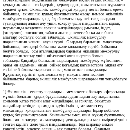
субъектілермен қолданылатын мәжбүрлеу ықпал етудің әкімшілік –
құқықтық амал – тәсілдердің, құралдардың жиынтығынан құралатын
күрделі ұғым. Әкімшілік мәжбүрлеуді қолдану негізі болып, ереже
бойынша, әкімшілік құқық бұзушылықты жасау немесе әкімшілік
мәжбүрлеу шаралары қандайда болмасын қауіпті салдарлардың
туындауының алдын алу үшін, ескерту үшін пайдаланатын, құқық
нормасында көзделген ерекше жағдайлардың (мысалы, індет,
(эпидемия), эпизоотия, табиғи апаттар немесе басқа да табиғи
апаттар) басталуы болып табылады. Әкімшілік мәжбүрлеу
шараларының кешені алуан түрлі. Олардың барлығын мақсаттары
бойынша, негіздері бойынша және қолданылу тәртібі бойынша
бөлуге болады, осы аталғандардың барлығы әкімшлік мәжбүрлеу
шараларын топтау үшін объективті алғы шарттар болып
табылады.Қандайда болмасын шаралардың мәжбүрлеу жүйесіндегі
орны ең алдымен, оның сәйкес қоғамдық қатынастарға ықпал ету
тәсіліне байланыстырлыған оның мақсатымен анықталады.
Құқықтық тәртіпті қамтамасыз ету мақсаты мен тәсіліне
байланысты барлық әкімшілік мәжбүрлеу шараларын үш топқабөлуге
болады:
1) Әкімшілік – ескерту шаралары - мемлекеттік басқару сферасында
мүмкін болатын құқық бұзушылықтардың алдын алу мақсатында,
сонымен қатар табиғи апат жағдайлары, авариялар, бақытсыз
жағдайлар кезінде қоғамдық қауіпсіздік қамтамасыз ету
мақсатында қолданылатын мәжбүрлеу шаралары. Бұлар көбінесе
құқық бұзушылықтармен байланысты емес, яғни құқық бұзушылық
болмаған кездерде, азаматтардың денсаулықтары мен өмірлері үшін
төнген қауіпті жою үшін пайдаланылады. Бұл шаралар айқын
көрсетілетін ескерту, алдын – алу сипатта болады. Олардың