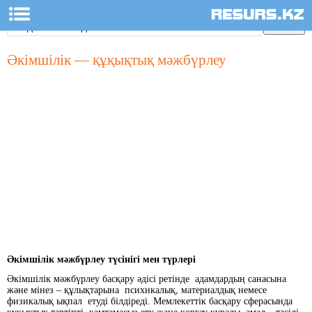
Әкімшілік — құқықтық мәжбүрлеу
Әкімшілік мәжбүрлеу түсінігі мен түрлері
Әкімшілік мәжбүрлеу басқару әдісі ретінде адамдардың санасына
және мінез – құлықтарына психикалық, материалдық немесе
физикалық ықпал етуді білдіреді. Мемлекеттік басқару сферасында