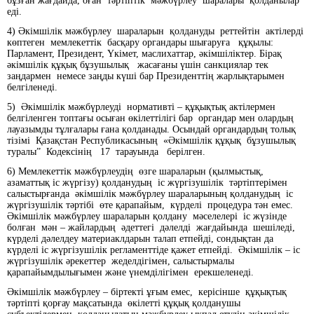
бұзған жағдайда, оған тәртіптік мәжбүрлеу шаралары қолданылар
еді.
4) Әкімшілік мәжбүрлеу шараларын қолдануды реттейтін актілерді
көптеген мемлекеттік басқару органдары шығаруға құқылы:
Парламент, Президент, Үкімет, маслихаттар, әкімшіліктер. Бірақ
әкімшілік құқық бұзушылық жасағаны үшін санкциялар тек
заңдармен немесе заңды күші бар Президенттің жарлықтарымен
белгіленеді.
5) Әкімшілік мәжбүрлеуді нормативті – құқықтық актілермен
белгіленген топтағы осыған өкілеттілігі бар органдар мен олардың
лауазымды тұлғалары ғана қолданады. Осындай органдардың толық
тізімі Қазақстан Республикасының «Әкімшілік құқық бұзушылық
туралы” Кодексінің 17 тарауында берілген.
6) Мемлекеттік мәжбүрлеудің өзге шараларын (қылмыстық,
азаматтық іс жүргізу) қолданудың іс жүргізушілік тәртіптерімен
салыстырғанда әкімшілік мәжбүрлеу шараларының қолданудың іс
жүргізушілік тәртібі өте қарапайым, күрделі процедура тән емес.
Әкімшілік мәжбүрлеу шараларын қолдану мәселелері іс жүзінде
болған мән – жайлардың әдеттегі дәлелді жағдайында шешіледі,
күрделі дәлелдеу материаклдарын талап етпейді, сондықтан да
күрделі іс жүргізушілік регламенттіде қажет етпейді. Әкімшілік – іс
жүргізушілік әрекеттер жеделдігімен, салыстырмалы
қарапайымдылығымен және үнемділігімен ерекшеленеді.
Әкімшілік мәжбүрлеу – біртекті ұғым емес, керісінше құқықтық
тәртіпті қорғау мақсатында өкілетті құқық қолданушы