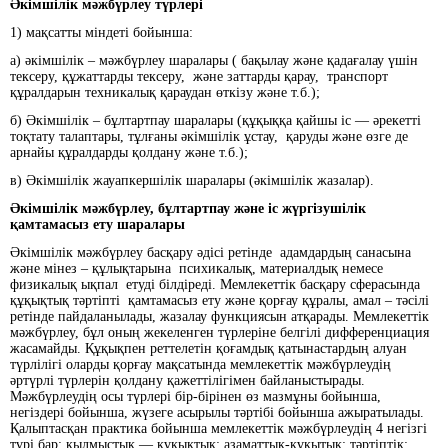
Әкімшілік мәжбүрлеу түрлері
1) мақсатты міндеті бойынша:
а) әкімшілік – мәжбүрлеу шаралары ( бақылау және қадағалау үшін
тексеру, құжаттарды тексеру, және заттарды қарау, транспорт
құралдарын техникалық қараудан өткізу және т.б.);
б) Әкімшілік – бұлтартпау шаралары (құқыққа қайшы іс — әрекетті
тоқтату талаптары, тұлғаны әкімшілік ұстау, қаруды және өзге де
арнайы құралдарды қолдану және т.б.);
в) Әкімшілік жауапкершілік шаралары (әкімшілік жазалар).
Әкімшілік мәжбүрлеу, бұлтартпау және іс жүргізушілік
қамтамасыз ету шаралары
Әкімшілік мәжбүрлеу басқару әдісі ретінде адамдардың санасына
және мінез – құлықтарына психикалық, материалдық немесе
физикалық ықпал етуді білдіреді. Мемлекеттік басқару сферасында
құқықтық тәртіпті қамтамасыз ету және қорғау құралы, амал – тәсілі
ретінде пайдаланылады, жазалау функциясын атқарады. Мемлекеттік
мәжбүрлеу, бұл оның жекеленген түрлеріне белгілі дифференциация
жасамайды. Құқықпен реттелетін қоғамдық қатынастардың алуан
түрлілігі оларды қорғау мақсатында мемлекеттік мәжбүрлеудің
әртүрлі түрлерін қолдану қажеттілігімен байланыстырады.
Мәжбүрлеудің осы түрлері бір-бірінен өз мазмұны бойынша,
негіздері бойынша, жүзеге асырылы тәртібі бойынша ажыратылады.
Қалыптасқан практика бойынша мемлекеттік мәжбүрлеудің 4 негізгі
түрі бар: қылмыстық — құқықтық; азаматтық-құқытық; тәртіптік;