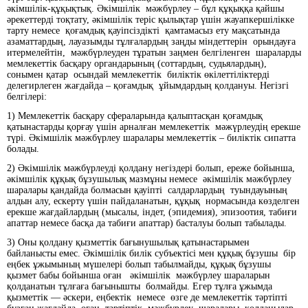
әкімшілік-құқықтық. Әкімшілік мәжбүрлеу – бұл құқыққа қайшы
әрекеттерді тоқтату, әкімшілік теріс қылықтар үшін жауапкершілікке
тарту немесе қоғамдық қауіпсіздікті қамтамасыз ету мақсатында
азаматтардың, лауазымды тұлғалардың заңды міндеттерін орындауға
итермелейтін, мәжбүрлеуден тұратын заңмен белгіленген шараларды
мемлекеттік басқару органдарының (соттардың, судьялардың),
сонымен қатар осындай мемлекеттік биліктік өкілеттіліктерді
делегирлеген жағдайда – қоғамдық ұйымдардың қолдануы. Негізгі
белгілері:
1) Мемлекеттік басқару сфераларында қалыптасқан қоғамдық
қатынастарды қорғау үшін арналған мемлекеттік мәжүрлеудің ерекше
түрі. Әкімшілік мәжбүрлеу шаралары мемлекеттік – биліктік сипатта
болады.
2) Әкімшілік мәжбүрлеуді қолдану негіздері болып, ереже бойынша,
әкімшілік құқық бұзушылық мазмұны немесе әкімшілік мәжбүрлеу
шаралары қандайда болмасын қауіпті салдарлардың туындауының
алдын алу, ескерту үшін пайдаланатын, құқық нормасында көзделген
ерекше жағдайлардың (мысалы, індет, (эпидемия), эпизоотия, табиғи
апаттар немесе басқа да табиғи апаттар) басталуы болып табылады.
3) Оны қолдану қызметтік бағынушылық қатынастарымен
байланысты емес. Әкімшілік билік субъектісі мен құқық бұзушы бір
еңбек ұжымының мүшелері болып табылмайды, құқық бұзушы
қызмет бабы бойынша оған әкімшілік мәжбүрлеу шараларын
қолданатын тұлғаға бағынышты болмайды. Егер тұлға ұжымда
қызметтік — әскери, еңбектік немесе өзге де мемлекеттік тәртіпті