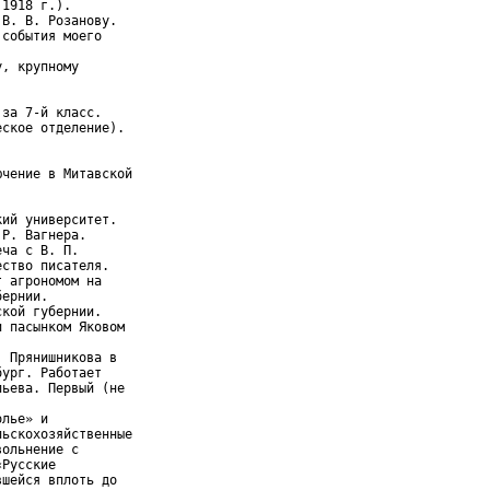
1918 г.).

В. В. Розанову.

события моего

, крупному

за 7-й класс.

ское отделение).

чение в Митавской

ий университет.

Р. Вагнера.

ча с В. П.

ство писателя.

 агрономом на

ернии.

кой губернии.

 пасынком Яковом

 Прянишникова в

ург. Работает

ьева. Первый (не

лье» и

ьскохозяйственные

ольнение с

Русские

шейся вплоть до
