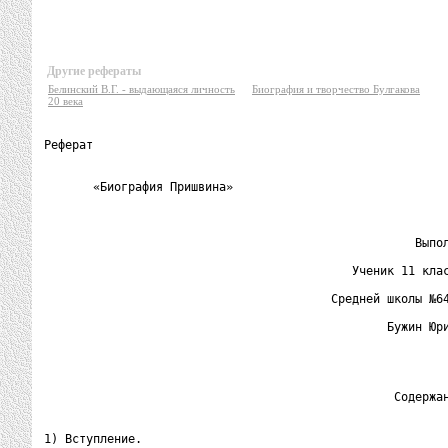
Другие рефераты
Белинский В.Г. - выдающаяся личность
Биография и творчество Булгакова
20 века
Реферат

                                                          
       «Биография Пришвина»

                                                     Выпол
                                            Ученик 11 клас
                                         Средней школы №64
                                                 Бужин Юри
                                                          
                                                  Содержан
1) Вступление.
