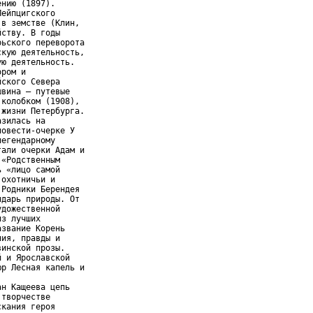
нию (1897).

ейпцигского

в земстве (Клин,

ству. В годы

ьского переворота

кую деятельность,

ю деятельность.

ром и

ского Севера

вина – путевые

колобком (1908),

жизни Петербурга.

зилась на

овести-очерке У

егендарному

али очерки Адам и

«Родственным

 «лицо самой

охотничьи и

Родники Берендея

дарь природы. От

дожественной

з лучших

звание Корень

ия, правды и

инской прозы.

 и Ярославской

р Лесная капель и

н Кащеева цепь

творчестве

кания героя
