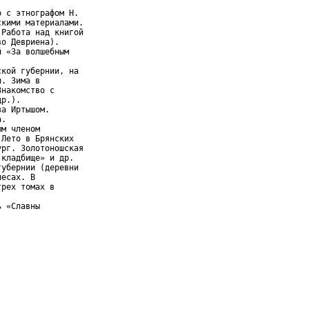
 с этнографом Н.

кими материалами.

Работа над книгой

о Девриена).

 «За волшебным

кой губернии, на

. Зима в

накомство с

р.).

а Иртышом.

.

м членом

Лето в Брянских

рг. Золотоношская

кладбище» и др.

убернии (деревни

есах. В

рех томах в

ь «Славны 