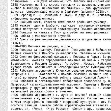
товарищами . « В душе отчаянье, что Америки нет» (дневник 
1888 Исключен из 4-го класса гимназии за дерзость учителю 
«Побег в Америку, исключение из гимназии — два крупнейших 
детства, определяющие многое в будущем» (дневник 1918г.).

1889 Переезд М. М. Пришвина в Тюмень к дяде И. И. Игнатову
сибирскому промышленнику.

1892 Окончил шесть классов Тюменского реального училища.

1893 Уезжает один в Елабугу, где сдает экстерном экзамены 
Осенью поступает в Рижский политехникум (химико-агрономиче
1894 Поездка на Кавказ в Гори для работ на виноградниках.

1896 Работа в марксистских кружках.

1897 Арест за революционную деятельность и одиночное заклю
тюрьме.

1898—1900 Высылка на родину, в Елец.

1900 Поездка за границу. Германия. Поступление в Лейпцигск
Летние семестры в Иенском университете. Увлечение музыкой 
1902 Окончил философский факультет. Поездка в Париж. Встре
Измалковой, имевшая определяющее влияние на жизнь и творче
Возвращение в Россию: Хрущеве, Петербург, Москва. Работает
хуторе графа Бобринского в Богородицком уезде Тульской губ
1903 Работает агрономом в Клинском уездном земстве Московс
Встреча с Е. П. Смогалевой и начало семейной жизни с нею и
(погиб во время Гражданской войны в рядах Красной Армии).

1904 Работает в вегетационной лаборатории профессора Д. Н.
Петровской сельскохозяйственной академии. Переезд в Петерб
секретарем у крупного петербургского чиновника В. И. Филип
напечатан) рассказ «Домик в тумане».

1905 Работает агрономом в г. Луге на опытной станции «Запо
одновременно в журнале «Опытная агрономия». Составляет сел
книги: «Картофель в полевой и огородной культуре» и др. Ув
опытной станции. Начало работы корреспондентом в газетах «
ведомости», «Речь», «Утро России», «День» и др., продолжав