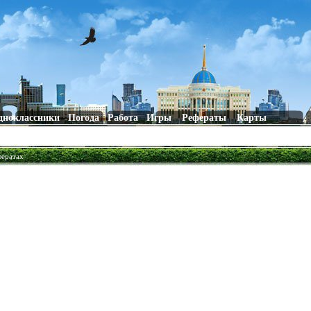
дноклассники
Погода
Работа
Игры
Рефераты
Карты
фератах