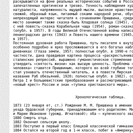
раскрываются на фоне реальных исторических событий в Росси
запечатленных критически и трезво. Точность наблюдения худ
натуралиста, напряженность ищущей мысли, высокое нравствен
свежий, образный язык, питаемый соками народной речи, обус
непреходящий интерес читателя к сочинениям Пришвина, среди
место занимают также сказка-быль Кладовая солнца (1945), с
с ней повесть-сказка Корабельная чаща (1954), роман-сказка
(опубл. в 1957). В годы Великой Отечественной войны написа
ленинградских детях (1943) и Повесть нашего времени (1945,
в 1957).

Постоянная духовная работа Пришвина, путь писателя к внутр
особенно подробно и ярко прослеживается в его богатых набл
дневниках (Глаза земли, 1957; полностью опубл. в 1990-е го
частности, дана правдивая картина процесса «раскрестьянива
сталинских репрессий, выражено гуманистическое стремление 
утвердить «святость жизни» как высшую ценность. Проблема «
человека» ставится Пришвиным, которого во всей глубине тол
стал узнавать отечественный читатель, и в повести Мирская 
название Раб обезьяний, 1920; полностью опубл. в 1982), со
Петра I и большевистские преобразования и рассматривающей 
«новый крест» России и знак «тупика христианского мира».

                              Хронологическая таблица.

1873 (23 января ет, ст.) Рождение М. М. Пришвина в имении 
уезда Ордовской губернии, принадлежавшем его родителям: Ми
и Марии Ивановне (урожд. Игнатовой); оба — купеческого зва
1880 Смерть отца.

1882 Окончил сельскую школу.

1883 Поступил в первый класс Елецкой классической гимназии
1884 Остался на второй год в 1-м классе, побег в «Америку»