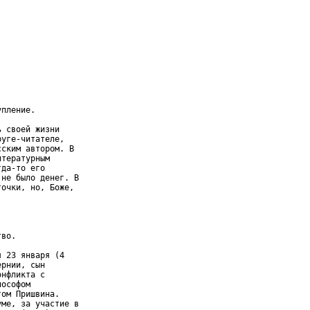
пление.

 своей жизни

уге-читателе,

ским автором. В

тературным

да-то его

не было денег. В

очки, но, Боже,

во.

 23 января (4

рнии, сын

нфликта с

ософом

ом Пришвина.

ме, за участие в
