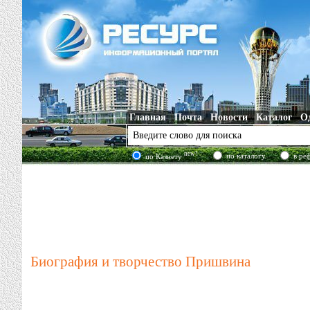
Главная
Почта
Новости
Каталог
О
new!
по каталогу
в ре
по Казнету
Биография и творчество Пришвина