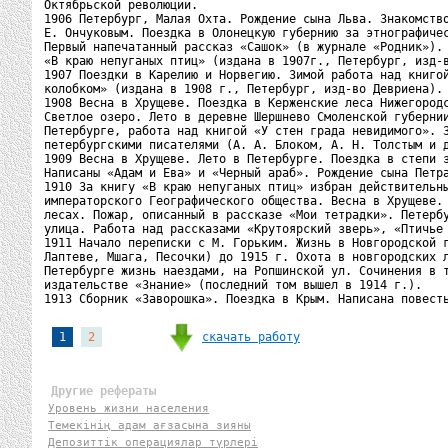
Октябрьской революции.

1906 Петербург, Малая Охта. Рождение сына Льва. Знакомство
Е. Ончуковым. Поездка в Олонецкую губернию за этнографичес
Первый напечатанный рассказ «Сашок» (в журнале «Родник»). 
«В краю непуганых птиц» (издана в 1907г., Петербург, изд-в
1907 Поездки в Карелию и Норвегию. Зимой работа над книгой
колобком» (издана в 1908 г., Петербург, изд-во Девриена).

1908 Весна в Хрущеве. Поездка в Керженские леса Нижегородс
Светлое озеро. Лето в деревне Шершнево Смоленской губернии
Петербурге, работа над книгой «У стен града невидимого». З
петербургскими писателями (А. А. Блоком, А. Н. Толстым и д
1909 Весна в Хрущеве. Лето в Петербурге. Поездка в степи з
Написаны «Адам и Ева» и «Черный араб». Рождение сына Петра
1910 За книгу «В краю непуганых птиц» избран действительны
императорского Географического общества. Весна в Хрущеве. 
лесах. Пожар, описанный в рассказе «Мои тетрадки». Петербу
улица. Работа над рассказами «Крутоярский зверь», «Птичье 
1911 Начало переписки с М. Горьким. Жизнь в Новгородской г
Лаптеве, Мшага, Песочки) до 1915 г. Охота в новгородских л
Петербурге жизнь наездами, на Ропшинской ул. Сочинения в т
издательстве «Знание» (последний том вышел в 1914 г.).

1913 Сборник «Заворошка». Поездка в Крым. Написана повест
скачать работу
1
2
Другие рефераты
Уровень жизни населения
Темекінің адам ағзасына зияны
Депозиттік операциялар түрлері