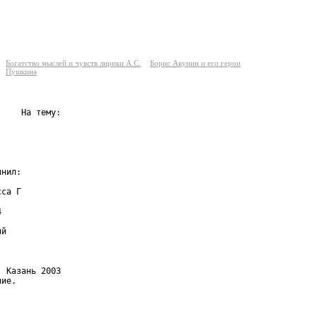
Богатство мыслей и чувств лирики А.С.
Борис Акунин и его герои
Пушкина
    На тему:

нил:

са Г



й

 Казань 2003

ие.
