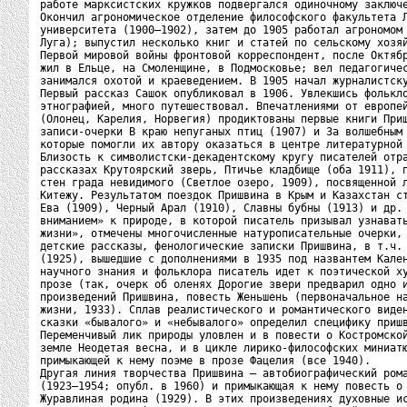
работе марксистских кружков подвергался одиночному заключе
Окончил агрономическое отделение философского факультета Л
университета (1900–1902), затем до 1905 работал агрономом 
Луга); выпустил несколько книг и статей по сельскому хозяй
Первой мировой войны фронтовой корреспондент, после Октябр
жил в Ельце, на Смоленщине, в Подмосковье; вел педагогичес
занимался охотой и краеведением. В 1905 начал журналистску
Первый рассказ Сашок опубликовал в 1906. Увлекшись фолькло
этнографией, много путешествовал. Впечатлениями от европей
(Олонец, Карелия, Норвегия) продиктованы первые книги Приш
записи-очерки В краю непуганых птиц (1907) и За волшебным 
которые помогли их автору оказаться в центре литературной 
Близость к символистски-декадентскому кругу писателей отра
рассказах Крутоярский зверь, Птичье кладбище (оба 1911), п
стен града невидимого (Светлое озеро, 1909), посвященной л
Китежу. Результатом поездок Пришвина в Крым и Казахстан ст
Ева (1909), Черный Арал (1910), Славны бубны (1913) и др. 
вниманием» к природе, в которой писатель призывал узнавать
жизни», отмечены многочисленные натурописательные очерки, 
детские рассказы, фенологические записки Пришвина, в т.ч. 
(1925), вышедшие с дополнениями в 1935 под названтем Кален
научного знания и фольклора писатель идет к поэтической ху
прозе (так, очерк об оленях Дорогие звери предварил одно и
произведений Пришвина, повесть Женьшень (первоначальное на
жизни, 1933). Сплав реалистического и романтического виден
сказки «бывалого» и «небывалого» определил специфику пришв
Переменчивый лик природы уловлен и в повести о Костромской
земле Неодетая весна, и в цикле лирико-философских миниатю
примыкающей к нему поэме в прозе Фацелия (все 1940).

Другая линия творчества Пришвина – автобиографический рома
(1923–1954; опубл. в 1960) и примыкающая к нему повесть о 
Журавлиная родина (1929). В этих произведениях духовные ис