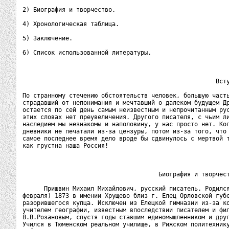
2) Биография и творчество.

4) Хронологическая таблица.

5) Заключение.

6) Список использованной литературы.

                                                      Всту
По странному стечению обстоятельств человек, большую часть
страдавший от непонимания и мечтавший о далеком будущем Др
остается по сей день самым неизвестным и непрочитанным рус
этих словах нет преувеличения. Другого писателя, с чьим ли
наследием мы незнакомы и наполовину, у нас просто нет. Ког
дневники не печатали из-за цензуры, потом из-за того, что 
самое последнее время дело вроде бы сдвинулось с мертвой т
как грустна наша Россия!

                                      Биография и творчест
      Пришвин Михаил Михайлович, русский писатель. Родился
февраля) 1873 в имении Хрущево близ г. Елец Орловской губе
разорившегося купца. Исключен из Елецкой гимназии из-за ко
учителем географии, известным впоследствии писателем и фил
В.В.Розановым, спустя годы ставшим единомышленником и друг
Учился в Тюменском реальном училище, в Рижском политехнику