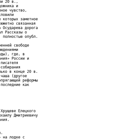
и 20 в.,

ожника и

ное чувство,

ловили

 которых заметное

южетно связанная

 Осударева дорога

л Рассказы о

 полностью опубл.

енней свободе

юдениями

ды), где, в

ния» России и

писателя

собирания

ько в конце 20 в.

чаша (другое

прягающей реформы

последние как

Хрущеве Елецкого

хаилу Дмитриевичу

ния.

.

 на лодке с
