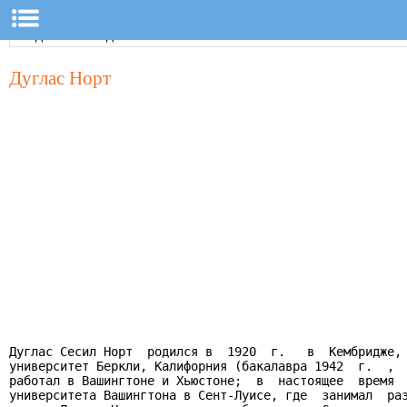
Дуглас Норт
Дуглас Сесил Норт  родился в  1920  г.   в  Кембридже, 
университет Беркли, Калифорния (бакалавра 1942  г.  ,  
работал в Вашингтоне и Хьюстоне;  в  настоящее  время  
университета Вашингтона в Сент-Луисе, где  занимал  раз