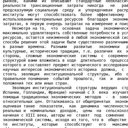
рынков,  какими  их  описывают  стандартные  неоклассич
реальности  трансакционные  затраты  никогда   не   рав
предсказуемую социальную  среду  и  упорядочивая  распр
институты  могут  способствовать  более  эффективному  
использованию материальных ресурсов  благодаря  экономи
затратах, в первую очередь затратах на измерение и поис
    Несмотря на то,  что  основная  задача  экономическ
максимально удовлетворять собственные потребности в усл
ресурсов, остается неизменной в любой экономической сис
способы решения этой задачи были существенно различными
в  разные  времена.  Разными   развитые   экономики   д
культурные, исторические традиции, т.е. различия  их  и
стороны,  сложные  экономические  системы  с  современн
структурой вами вложились в ходе  длительного  процесса
которого и составляет предмет исторического исследовани
научных интересов экономического историка  должна,  с  
стоять  эволюция  институциональной  структуры,  ибо  о
правильное понимание  событий  прошлого,  так  и  анали
положения тех или иных стран.

    Эволюция институциональной  структуры  ведущих  стр
Испании, Голландии, Франции) начинай с X  века  изучает
помощью традиционных экономических  методов  -  в  зави
относительных цен. Отталкиваясь от общепринятых  эконом
оценивая такие  показатели,  как  динамика  численности
реальных и  номинальных  доходов,  цены  на  сельскохоз
начиная с XIII века, авторы не  ставят  под  сомнение  
экономической системы, исходя из того, что в  обществе 
те  институты,   которые   способствуют   его   максима