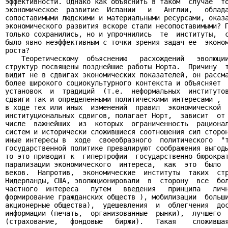
эффективности. Однако как объяснить в таком  случае  то
экономическое  развитие  Испании   и   Англии,   облада
сопоставимыми людскими и материальными ресурсами, оказа
экономического развития вскоре стали несопоставимыми? П
только сохранились, но и упрочнились  те  институты,  с
было явно неэффективным с точки зрения задач ее  эконом
роста?

    Теоретическому  объяснению   расхождений   эволюции
структур посвящены позднейшие работы Норта.  Причину  т
видит не в сдвигах экономических показателей, он рассма
более широкого социокультурного контекста и объясняет  
установок  и  традиций  (т.е.  неформальных  институтов
сдвиги так и определенными политическими интересами ,  
в ходе тех или иных  изменений  правил  экономической  
институциональных сдвигов, полагает Норт,  зависит  от 
числе  важнейших  из  которых  ограниченность  рационал
систем и исторически сложившиеся соотношения сил сторон
иные интересы в  ходе  своеобразного  политического  "т
государственной политике превалируют соображения выгоды
то это приводит к  гипертрофии  государственно-бюрократ
парализации экономического  интереса,  как  это  было  
веков.  Напротив,  экономические  институты  таких  стр
Нидерланды, США, эволюционировали  в  сторону  все  бол
частного  интереса   путем   введения   принципа   личн
формирование гражданских обществ ), мобилизации  больши
акционерные общества),  удешевления  и  облегчения  дос
информации (печать,  организованные  рынки),  лучшего  
(страхование,   фондовые   биржи).   Такая    сложившая