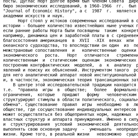
посты. Дуглас Норт долгое время был членом Совета  дире
бюро экономических исследований, в 1960-1966  гг.  был 
"Journal of Economic History", а с  1987  г.  является 
академии искусств и наук.

      Норт стоял у истоков современных исследований в о
истории - большее количество известнейших ныне ученых п
если ранние работы Норта были посвящены  таким  конкрет
например, динамика цен и заработной платы в с средневек
благосостояния американцев  в  XVII  -XIX  веках  или  
океанского судоходства, то впоследствии он один  из  пе
межстрановые сопоставления  и   количественные  оценки 
экономического   роста.   Норт   отличается   стремлени
количественным  и  статическим  оценкам  экономических 
построению контрфактических  моделей,  а  к  анализу  р
явлений и поиску их объяснений. Инструментом такого  ро
для него аналитический аппарат новой институциональной 
и, в частности, экономическая теория трансакционных зат
    В центре этой исследовательской традиции находится 
т.е.  "правила  игры  в  обществе;   более   формально:
ограничения,  которые   придают   форму   человеческим 
структурируют стимулы в области политического, социальн
обмена". Существование  правил  игры  необходимо  в  лю
обществе, где сосуществование индивидуальных интересов 
может осуществляться без общепринятых норм, надежных  и
властных структур и аппарата принуждения. Именно в силу
и  структурирования  условий  экономической  деятельнос
выполнять свою основную задачу  -  уменьшать  неопредел
жизни. Кроме того, в реальной жизни   невозможно  сущес