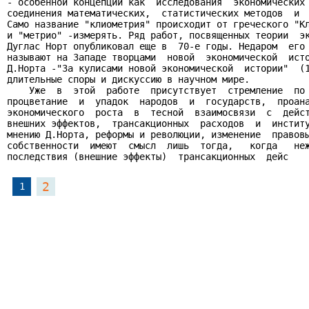
- особенной концепции как  исследования  экономических 
соединения математических,  статистических методов  и  
Само название "клиометрия" происходит от греческого "Кл
и "метрио" -измерять. Ряд работ, посвященных теории  эк
Дуглас Норт опубликовал еще в  70-е годы. Недаром  его 
называют на Западе творцами  новой  экономической  исто
Д.Норта -"За кулисами новой экономической  истории"  (1
длительные споры и дискуссию в научном мире.

    Уже  в  этой  работе  присутствует  стремление  по 
процветание  и  упадок  народов  и  государств,  проана
экономического  роста  в  тесной  взаимосвязи  с  дейст
внешних эффектов,  трансакционных  расходов  и  институ
мнению Д.Норта, реформы и революции, изменение  правовы
собственности  имеют  смысл  лишь  тогда,   когда   неж
последствия (внешние эффекты)  трансакционных  дейс
2
1