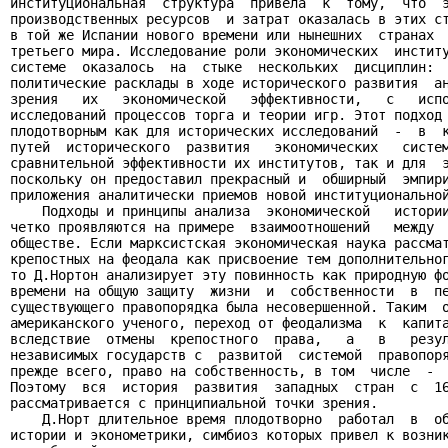
институциональная  структура  привела  к  тому,  что  э
производственных ресурсов  и затрат оказалась в этих ст
в той же Испании нового времени или нынешних  странах  
третьего мира. Исследование роли экономических  институ
системе  оказалось  на  стыке  нескольких  дисциплин:  
политические расклады в ходе исторического развития  ан
зрения   их   экономической   эффективности,   с   испо
исследований процессов торга и теории игр. Этот подход 
плодотворным как для исторических исследований  -  в  к
путей  исторического  развития   экономических   систем
сравнительной эффективности их институтов, так и для  э
поскольку он предоставил прекрасный и  обширный  эмпири
приложения аналитически приемов новой институциональной
    Подходы и принципы анализа  экономической   истории
четко проявляются на примере  взаимоотношений   между  
обществе. Если марксистская экономическая наука рассмат
крепостных на феодала как присвоение тем дополнительног
то Д.Нортон анализирует эту повинность как природную фо
времени на общую защиту  жизни  и  собственности  в  пе
существующего правопорядка была несовершенной. Таким  о
американского ученого, переход от феодализма  к  капита
вследствие  отмены  крепостного  права,   а   в   резул
независимых государств с  развитой  системой  правопоря
прежде всего, право на собственность, в том  числе  -  
Поэтому  вся  история  развития  западных  стран  с  16
рассматривается с принципиальной точки зрения.

    Д.Норт длительное время плодотворно  работал  в  об
истории и эконометрики, симбиоз которых привел к возник