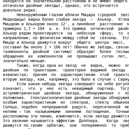
находятся на значительном расстоянии и не имеют общего 
оптически двойные звезды), однако, это встречается

довольно редко.

      Невооружённым глазом вблизи Мицара (средней  звез
Медведицы) видна более слабая звезда  –  Алькор.  Углов
Мицаром и Алькором около 12', а линейное  расстояние  м
примерно 1,7 • 104  а. е. Это пример  оптической  двойн
Алькор рядом проектируются  на  небесную  сферу,  то  е
направлении, но физически между собой не  связаны.  Есл
Мицар и Алькор движутся вокруг  общего  центра  масс,  
составил бы около 2 • 106 лет! Обычно же звёзды, связан
(компоненты  двойной  системы)  образуют  более  тесные
обращения  их  компонентов  не  превышают  сотен  лет, 
значительно меньше.

      Также, когда одна из звезд  не  видна,  можно  оп
двойная  по  траектории:  траектория  видимой  звезды  
извилистая;  причем  по  характеристикам  этой  траекто
вторую звезду, как, например, это было в случае с Сириу
      Если какая-нибудь звезда совершает на небе регуля
означает,  что  у  нее  есть  невидимый  партнер.  Тогд
астрометрическая  двойная  звезда,  обнаруженная  с  по
положения.  Спектроскопические двойные звезды обнаружив
особым  характеристикам  их  спектров,  спектр  обыкнов
Солнца, подобен  непрерывной  радуге,  пересеченной  мн
нелями – так  называемыми  линиями  поглощения.  Точные
расположены эти линии, изменяются, если звезда движется
Это явление называется эффектом  Допплера.   Когда  зве
движутся по своим  орбитам,  они  попеременно  то  приб