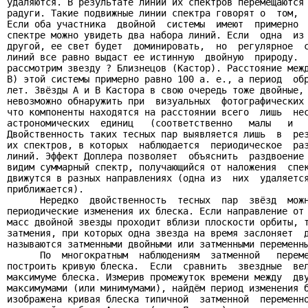
удаляются. В результате линии их спектров перемещаются 
радуги. Такие подвижные линии спектра говорят о  том,  
Если оба участника  двойной  системы  имеют  примерно  
спектре можно увидеть два набора линий. Если  одна  из 
другой, ее свет будет  доминировать,  но  регулярное  с
линий все равно выдаст ее истинную  двойную  природу.  
рассмотрим звезду ? Близнецов (Кастор). Расстояние межд
B) этой системы примерно равно 100 а. е., а период  обр
лет. Звёзды A и B Кастора в свою очередь тоже двойные, 
невозможно обнаружить при  визуальных  фотографических 
что компоненты находятся на расстоянии всего  лишь  нес
астрономических  единиц   (соответственно   малы   и   
Двойственность таких тесных пар выявляется лишь  в  рез
их спектров, в которых  наблюдается  периодическое  раз
линий. Эффект Доплера позволяет  объяснить  раздвоение 
видим суммарный спектр, получающийся от наложения  спек
движутся в разных направлениях (одна из  них  удаляется
приближается).

      Нередко  двойственность  тесных  пар  звёзд  можн
периодические изменения их блеска. Если направление от 
масс двойной звезды проходит вблизи плоскости орбиты, т
затмения, при которых одна звезда на время заслоняет  д
называются затменными двойными или затменными переменны
      По  многократным  наблюдениям  затменной   переме
построить кривую блеска.  Если  сравнить  звездные  вел
максимуме блеска. Измерив промежуток времени между  дву
максимумами (или минимумами), найдём период изменения б
изображена кривая блеска типичной  затменной  переменно