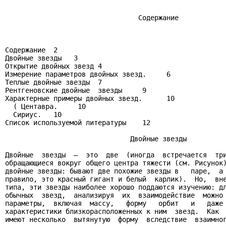
                                 Содержание

Содержание  2

Двойные звезды   3

Открытие двойных звезд 4

Измерение параметров двойных звезд.     6

Теплые двойные звезды  7

Рентгеновские двойные  звезды     9

Характерные примеры двойных звезд.      10

  ( Центавра.     10

  Сириус.   10

Список используемой литературы    12

                               Двойные звезды

Двойные  звезды  —  это  две  (иногда  встречается  три
обращающиеся вокруг общего центра тяжести (см. Рисунок)
двойные звезды: бывают две похожие звезды в   паре,  а 
правило, это красный гигант и белый  карлик).  Но,  вне
типа, эти звезды наиболее хорошо поддаются изучению: дл
обычных  звезд,  анализируя  их  взаимодействие  можно 
параметры,  включая  массу,   форму   орбит   и   даже 
характеристики близкорасположенных к ним  звезд.  Как  
имеют несколько  вытянутую  форму  вследствие  взаимног