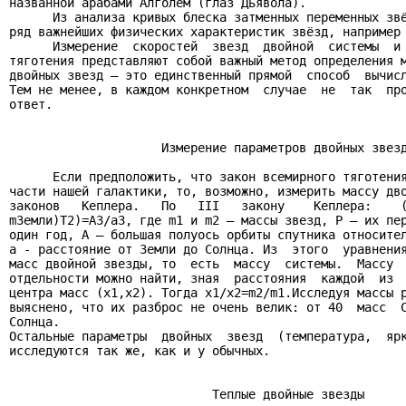
названной арабами Алголем (глаз Дьявола).

      Из анализа кривых блеска затменных переменных звё
ряд важнейших физических характеристик звёзд, например 
      Измерение  скоростей  звезд  двойной  системы  и 
тяготения представляют собой важный метод определения м
двойных звезд – это единственный прямой  способ  вычисл
Тем не менее, в каждом конкретном  случае  не  так  про
ответ.

                     Измерение параметров двойных звезд
      Если предположить, что закон всемирного тяготения
части нашей галактики, то, возможно, измерить массу дво
законов   Кеплера.   По   III   закону    Кеплера:    (
mЗемли)T2)=A3/a3, где m1 и m2 – массы звезд, P – их пер
один год, A – большая полуось орбиты спутника относител
a - расстояние от Земли до Солнца. Из  этого  уравнения
масс двойной звезды, то  есть  массу  системы.  Массу  
отдельности можно найти, зная  расстояния  каждой  из  
центра масс (x1,x2). Тогда x1/x2=m2/m1.Исследуя массы р
выяснено, что их разброс не очень велик: от 40  масс  С
Солнца.

Остальные параметры  двойных  звезд  (температура,  ярк
исследуются так же, как и у обычных.

                            Теплые двойные звезды
