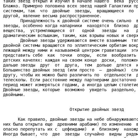
таких звезд открыл и изучил в начале нашего  века  русс
Блажко. Примерно половина всех звезд нашей Галактики пр
системам, так  что  двойные  звезды,  вращающиеся  по  
другой, явление весьма распространенное.

       Принадлежность к двойной системе очень сильно  в
звезды, особенно когда напарники  находятся  близко  др
вещества,  устремляющиеся  от   одной   звезды   на   д
драматическим вспышкам, таким, как взрывы новых и сверх
       Двойные звезды удерживаются вместе взаимным  тяг
двойной системы вращаются по эллиптическим орбитам вокр
лежащей между ними и называемой центром гравитации  эти
представить себе  как  точки  опоры,  если  вообразить 
детских качелях: каждая на своем конце  доски,  положен
дальше звезды  друг  от  друга,  тем  дольше  длятся  и
Большинство двойных звезд (или просто  –  двойных)  сли
другу, чтобы их можно было различить по  отдельности  д
телескопы. Если расстояние между партнерами достаточно 
период может измеряться годами, а иногда целым столетие
Двойные звезды, которые  возможно  увидеть  раздельно, 
двойными.

                           Открытие двойных звезд

      Как правило, двойные звезды на небе обнаруживаютс
них была открыта еще  древними арабами) по изменению  в
опасно перепутать их с  цефеидами)  и  близкому  нахожд
Иногда бывает, что  две  звезды  случайно  видны  рядом