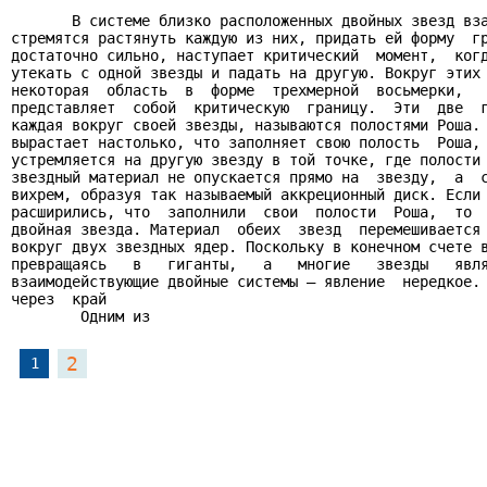
       В системе близко расположенных двойных звезд вза
стремятся растянуть каждую из них, придать ей форму  гр
достаточно сильно, наступает критический  момент,  когд
утекать с одной звезды и падать на другую. Вокруг этих 
некоторая  область  в  форме  трехмерной  восьмерки,   
представляет  собой  критическую  границу.  Эти  две  г
каждая вокруг своей звезды, называются полостями Роша. 
вырастает настолько, что заполняет свою полость  Роша, 
устремляется на другую звезду в той точке, где полости 
звездный материал не опускается прямо на  звезду,  а  с
вихрем, образуя так называемый аккреционный диск. Если 
расширились, что  заполнили  свои  полости  Роша,  то  
двойная звезда. Материал  обеих  звезд  перемешивается 
вокруг двух звездных ядер. Поскольку в конечном счете в
превращаясь   в   гиганты,   а   многие   звезды   явля
взаимодействующие двойные системы – явление  нередкое. 
через  край

        Одним из 
2
1