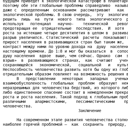
будущем приведет к экологической катастрофе в планетарн
поэтому обе эти глобальные проблемы справедливо  называ
даже с  определенным  основанием  рассматривают   как  
экологической проблемы. В свою очередь,  эту  экологиче
решить  лишь  на  пути  нового  типа  экологического  р
используя   потенциал   научно-    технической    револ
предотвращая ее  отрицательные  последствия.  И  хотя  
роста за истекшие четыре десятилетия в целом в  развива
разрыв увеличился. Статистический  расчеты  показывают:
прирост населения в развивающихся стран был таким же,  
контраст между ними по уровню дохода на  душу  населени
настоящему времени. До 1:8 и мог бы оказаться  в  сопос
душу населения  вдвое  выше, чем сейчас. Однако  сам  э
взрыв»  в  развивающиеся  странах,  как  считают   учен
сохраняющейся   экономической,   социальной   и   культ
Неспособность человечества развить хотя бы одну из глоб
отрицательным образом повлияет на возможность решения в
      В   представлении   некоторых   западных   ученых
взаимообуслоленость  глобальных  проблем  образуют  нек
неразрешимых для человечества бедствий, из которого либ
либо единственное спасение состоит в немедленном прекра
роста и роста населения. Такой подход к глобальным проб
различными    алармистскими,    пессимистическими    пр
человечества.

                                 Заключение

      На современном этапе развития человечества столкн
наиболее горячей проблемой –  как  сохранить  природу, 