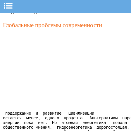
Глобальные проблемы современности
 поддержание  и  развитие   цивилизации

остается  менее,  одного  процента.  Альтернативы  нара
энергии  пока  нет.  Но  атомная  энергетика   попала  
общественного мнения,  гидроэнергетика  дорогостоящая, 