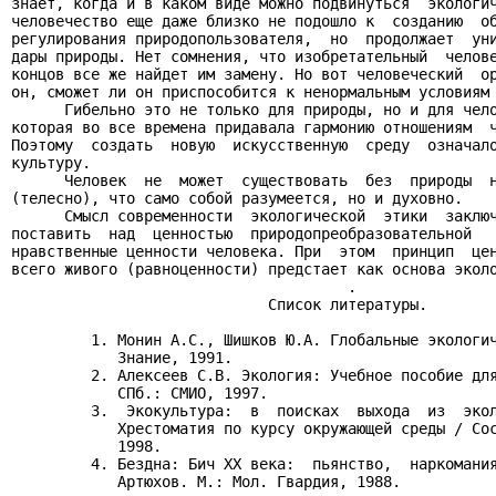
знает, когда и в каком виде можно подвинуться  экологич
человечество еще даже близко не подошло к  созданию  об
регулирования природопользователя,  но  продолжает  уни
дары природы. Нет сомнения, что изобретательный  челове
концов все же найдет им замену. Но вот человеческий  ор
он, сможет ли он приспособится к ненормальным условиям 
      Гибельно это не только для природы, но и для чело
которая во все времена придавала гармонию отношениям  ч
Поэтому  создать  новую  искусственную  среду  означало
культуру.

      Человек  не  может  существовать  без  природы  н
(телесно), что само собой разумеется, но и духовно.

      Смысл современности  экологической  этики  заключ
поставить  над  ценностью  природопреобразовательной   
нравственные ценности человека. При  этом  принцип  цен
всего живого (равноценности) предстает как основа эколо
                                      .

                             Список литературы.

         1. Монин А.С., Шишков Ю.А. Глобальные экологич
            Знание, 1991.

         2. Алексеев С.В. Экология: Учебное пособие для
            СПб.: СМИО, 1997.

         3.  Экокультура:  в  поисках  выхода  из  экол
            Хрестоматия по курсу окружающей среды / Сос
            1998.

         4. Бездна: Бич ХХ века:  пьянство,  наркомания
            Артюхов. М.: Мол. Гвардия, 1988.
