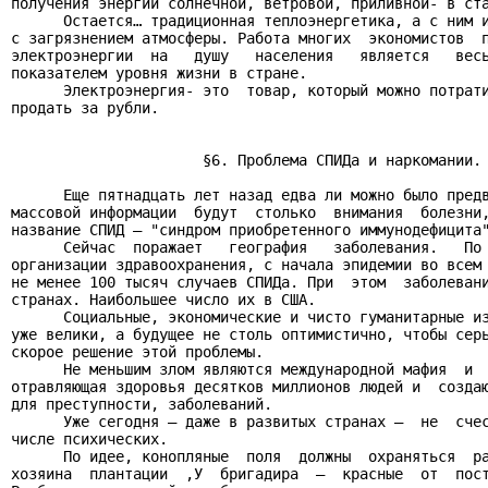
получения энергии солнечной, ветровой, приливной- в ста
      Остается… традиционная теплоэнергетика, а с ним и
с загрязнением атмосферы. Работа многих  экономистов  п
электроэнергии  на   душу   населения   является   весь
показателем уровня жизни в стране.

      Электроэнергия- это  товар, который можно потрати
продать за рубли.

                      §6. Проблема СПИДа и наркомании.

      Еще пятнадцать лет назад едва ли можно было предв
массовой информации  будут  столько  внимания  болезни,
название СПИД – "синдром приобретенного иммунодефицита"
      Сейчас  поражает   география   заболевания.   По 
организации здравоохранения, с начала эпидемии во всем 
не менее 100 тысяч случаев СПИДа. При  этом  заболевани
странах. Наибольшее число их в США.

      Социальные, экономические и чисто гуманитарные из
уже велики, а будущее не столь оптимистично, чтобы серь
скорое решение этой проблемы.

      Не меньшим злом являются международной мафия  и  
отравляющая здоровья десятков миллионов людей и  создаю
для преступности, заболеваний.

      Уже сегодня – даже в развитых странах –  не  счес
числе психических.

      По идее, конопляные  поля  должны  охраняться  ра
хозяина  плантации  ,У  бригадира  –  красные  от  пост