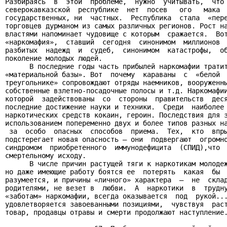
Разбираясь  в  этой  проблеме,  нужно  учитывать,  что 
северокавказской  республике  нет  посев   ого   мака  
государственных, ни  частных.  Республика  стала  «пере
торговцев дурманом из самых различных регионов. Рост на
властями напоминает чудовище с которым  сражается.  Вот
«наркомафия»,  ставший  сегодня  синонимом  миллионов  
разбитых  надежд  и  судеб,  синонимом  катастрофы,  об
поколение молодых людей.

      В последние годы часть прибылей наркомафии тратит
«материальной базы». Вот  почему  караваны  с  «белой  
треугольнике» сопровождают отряды наемников, вооруженны
собственные взлетно-посадочные полосы и т.д. Наркомафии
которой  задействованы  со  стороны  правительств  деся
последние достижение науки и техники.  Среди  наиболее 
наркотических средств кокаин, героин. Последствия для з
использованием попеременно двух и более типов разных на
 за  особо  опасных  способов  приема.  Тех,  кто  впры
подстерегает новая опасность – они  подвергают  огромно
синдромом  приобретенного  иммунодефицита  (СПИД),что  
смертельному исходу.

      В числе причин растущей тяги к наркотикам молодеж
но даже имеющие работу боятся ее  потерять  какая  бы  
разумеется, и причины «личного» характера  –  не  склад
родителями, не везет в  любви.  А  наркотики  в  трудну
«заботам» наркомафии, всегда оказывается  под  рукой...
удовлетворяется завоеванными позициями,  чувствуя  раст
товар, продавцы отравы и смерти продолжают наступление.