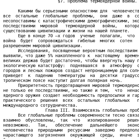
                      §7. Проблема термоядерной войны.

      Какими бы серьезными опасностями для  человечеств
все  остальные  глобальные  проблемы,  они  даже  в  со
несопоставимы с катастрофическими демографическими, эко
последствиями  мировой   термоядерной   войны,   котора
существованию цивилизации и жизни на нашей планете.

      Еще в конце 70 –х годов  ученые  полагали,  что  
война  будет  сопровождаться  гибелью  многих  сотен   
разрешением мировой цивилизации.

      Исследования, посвященные вероятным последствиям 
выявили, что даже 5% накопленного к  настоящему  времен
великих держав будет достаточно, чтобы ввергнуть нашу п
экологическую катастрофу:  поднявшаяся  в  атмосферу  с
городов и лесных пожаров создаст непроницаемую для солн
приведет  к  падению  температуры  на  десятки  градусо
тропическом поясе наступит долгая полярная ночь.

      Приоритетность предотвращения мировой термоядерно
не только ее последствиями, но также и тем,  что  ненас
ядерного оружия создает необходимость предпосылки и гар
практического  решения  всех  остальных  глобальных   п
международного сотрудничества.

                 Глава III. Взаимосвязь глобальных проб
      Все глобальные проблемы современности тесно связа
взаимно  обусловлены,  так  что   изолированное   решен
невозможно.   Так,   обеспечение   дальнейшего    эконо
человечества  природными  ресурсами  заведомо  предпола
нарастающего  загрязнения  окружающей  среды,  иначе  э