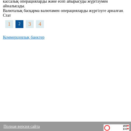
кассалық операцияларды және есеп айырысуды жүргізумен
айналысады.
Валюталық басқарма валютамен операцияларды жүргізуге арналған.
Стат
1
3
4
2
Коммерциялық банктер
Полная версия сайта