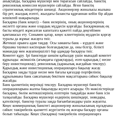
анықтайды, басқарма мүшелері мен төрағасын сайлайды, банктің
ревизиялық комиссия мүшелерін сайлайды. Яғни банктің
стратегиялық міндеттерін шешеді. Акционерлер жиналысы жылына
бір рет, жылдық есепті, жылдағы балансты құрғаннан кейін бір айдан
кешікпей шақырылады.
Басқарма (банк кеңесі) – банк иелерінің, оның акционерлерінің
өкілетті органы және олардың мүддесін қорғайды. Басқарманың ең
басты міндеті жұмсалған капиталға қажетті пайда деңгейімен
қамтамасыз ету. Сонымен қатар, кеңес клиеттерінің мүддесін қорғау
туралы да жұмыс жасауға тиіс.
Жетекші орынға адам таңдау. Осы заманғы банк – күрделі және
біршама тәуекел кәсіпорын болғандықтан да, оны білгір, білікті
мамандар мен жауапкершілігі бар адамдар басқаруы тиіс.
Комитет құру. Ірі банктерде шешім қабылдау үшін мынадай комитет
құрылады: әкімшілік (ағымдағы сұрақтарды), есеп-қарыздық ( несие
беру инвестициялау), ревизиялық (қаржылық жағдайын тексеру).
Қарыздық және инвестициялық операцияларға бақылау жасау.
Басқарма заңды түрде несие мен бағалы қағаздар портфелінің
құрылымына банк саясатының бекіткен мақсаттарына сәйкес бақылау
жасайды.
Банк қызметінің мерзімді тексеру. Басқарма мүшелері банктің
операцияларына жалпы бақылауды жүзеге асырады. Өз мәжілістерінде
басқарма, бөлім жетекшілерінің есептерін тыңдайды және банк ісін
талқылайды. Басқарма мүшелері өздерінің шешімдері, зияндары,
қателіктері, банктер туралы заңда бағынбағандары үшін жауапты.
Кеңес коммерциялық банктегі акционерлер жиналысының нұсқауына
сәйкес тәжірибелік қызметті жүргізетін ең жоғары басқару органы
болып табылады. Кеңес (басқарма) тәжірибелік операцияларға