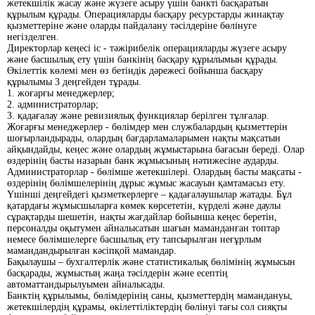
жетекшілік жасау және жүзеге асыру үшін банкті басқаратын
құрылым құрады. Операцияларды басқару ресурстарды жинақтау
қызметтеріне және оларды пайдалану тәсілдеріне бөлінуге
негізделген.
Директорлар кеңесі іс - тәжірибелік операцияларды жүзеге асыру
және басшылық ету үшін банкінің басқару құрылымын құрады.
Өкілеттік көлемі мен өз бетіндік дәрежесі бойынша басқару
құрылымы 3 деңгейден тұрады.
1. жоғарғы менеджерлер;
2. администраторлар;
3. қадағалау және ревизиялық функциялар берілген тұлғалар.
Жоғарғы менеджерлер - бөлімдер мен службалардың қызметтерін
шоғырландырады, олардың бағдарламаларымен нақты мақсатын
айқындайды, кеңес және олардың жұмыстарына бағасын береді. Олар
өздерінің басты назарын банк жұмысының нәтижесіне аударды.
Администраторлар - бөлімше жетекшілері. Олардың басты мақсаты -
өздерінің бөлімшелерінің дұрыс жұмыс жасауын қамтамасыз ету.
Үшінші деңгейдегі қызметкерлерге – қадағалаушылар жатады. Бұл
қатардағы жұмысшыларға көмек көрсететін, күрделі және даулы
сұрақтарды шешетін, нақты жағдайлар бойынша кеңес беретін,
персоналды оқытумен айналысатын шағын маманданған топтар
немесе бөлімшелерге басшылық ету тапсырылған неғұрлым
мамандандырылған кәсіпқой мамандар.
Бақылаушы – бухгалтерлік және статистикалық бөлімінің жұмысын
басқарады, жұмыстың жаңа тәсілдерін және есептің
автоматтандырылуымен айналысады.
Банктің құрылымы, бөлімдерінің саны, қызметтердің мамандануы,
жетекшілердің құрамы, өкілеттіліктердің бөлінуі тағы сол сияқты