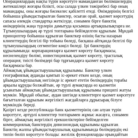
Операциялардың нақты түрін көрсетуге маманданған бөлімшелердің
жетекшілері жоғары білікті, осы салада үлкен тәжірибесі бар оның
мамандары, оны жоғары бәсекелес қабілетті етеді. Өнімдерінің белгісі
бойынша ұйымдастырылған банктер, осыған орай, қызмет көрсетудің
сапасы әлемдік стандартқа жеткізуде, сонымен бірге банктің
өнімдерінің жаңа түрлерін дамытуда қосымша артықшылықтарға ие.
Тұтынушылардың әр түрлі топтарына бейімделген құрылым. Мұндай
принциптер бойынша құрылған банкткер өзінің басты назарын
клиенттердің белгілі бір тобына бөледі, басқаша айтқанда белгілі бір
тұтынушылардың сегментіне көңіл бөледі. Ірі банктердің
құрылымында: корпарацияларға қызмет көрсету басқармасы,
несиелендіру бөлімі, инвестициялық қызмет көрсету, трасталық
операция; тиісті бөлімдері бар тұрғындарға қызмет көрсету
басқармасы бар.
Аймақтық ұйымдастырушылық құрылымы. Банктер үлкен
географиялық ауданды қамтып іс-әрекет еткен кезде, оның
ұйымдастырушылық негізінде іс әрекет ететін бөлімдердің торабы
арқылы құруды болжайтын, әр түрлі аумақтарда өз қызметін
ұсынатын аймақтың ұйымдастырушылық құрылымы приципі жатуы
мүмкін. Мұндай обылыс, аудан шегінде клиенттерге қызмет көрсетуге
бағытталған құрылым жергілікті жағдайларға дұрысырақ білуге
мүмкіндік береді.
Қазіргі кезде республикада банк қызметтерінің сан алуан түрін
көрсетуге, әртүрлі клиенттер топтарымен жұмыс жасауға, сонымен
бірге, аймақтың жергілікті ерекшеліктеріне бейімделген
коммерциялық банктердің дивизиондық құрылымы құрылған.
Банктің жалпы ұйымдастырушылық құрылымында бөлімдердің екі
типін бөліп көрсетуге болады: желілік функцияларды орындайтын