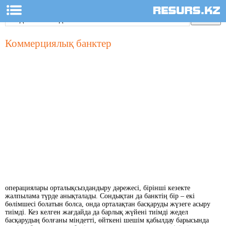
Коммерциялық банктер
операциялары орталықсыздандыру дәрежесі, бірінші кезекте
жалпылама түрде анықталады. Сондықтан да банктің бір – екі
бөлімшесі болатын болса, онда орталақтан басқаруды жүзеге асыру
тиімді. Кез келген жағдайда да барлық жүйені тиімді жедел
басқарудың болғаны міндетті, өйткені шешім қабылдау барысында