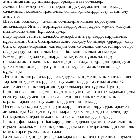
және штаптық функцияларды орындайтын бөлімдер.
Желілік бөлімдер тікелей операциондық жұмыспен айналысады:
салымдық, несиелік, трасталық, бағалы қағаздарды сату сатып алу
және т.б.
Штабтық бөлімдер – желілік бөлімдерге қызмет көрсетумен
айналысады. Яғни, инфрақұрылымдық оның дұрыс жұмыс жасауын
қамтамасыз етеді. Бұл жоспарлау,
кадрлар,заң,статистикалықбөлімдер.Банктің ұйымдастырушылық
құрылымын, банк басқармасы және басқару бөлімдері құрайды, олар
банк операцияларының жіктелуін есепке алады, сәйкестендіре отыра
олардың функционалдық белгісі бойынша қалыптастырады.
Коммерциялық банктер шаруашылық есепті ұйымдастыру,
пайдалылық, өтімділік қызметтердің сан алуан түрлерін орындауына
үлкен көңіл бөледі. Бұл үшін тиісті құрылымдық бөлімшелер
құрылады.
Депозиттік операцияларды басқару банктің меншіктік капиталымен
тартылған қаражаттарды есептеу және талдауым айналысады. Ол
әдетте депозиттік операция, қор бөлімдерінен тұрады. Бұның
біріншісі салымшылармен шарт жасасумен, депозиттік қаражаттарды
есептеу, талдаумен айналысады, екіншісі банктік меншіктік
қаражаттарын есептеу және талдаумен айналысады.
Несиелік басқарма қарыз алушыларды несиелендіру сұрақтарымен
айналысады. Ол әдетте тұрғындарды қысқа мерзімді несиелендіру,
банкаралық операция және тағы басқа бөлімдерден тұрады.
Банктің филиалдарын басқару филиалдардың қызметіне жетекшілік
етумен, бақылаумен, банк филиалдарына іс-тәжірибелік әдістеменлік
көмек көрсетумен айналысады.
Есеп-кассалық операциялар басқармасы – клиенттнрге шот ашумен,