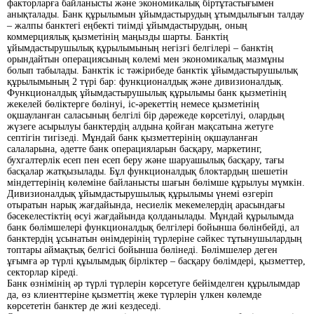
факторларға байланысты және экономикалық біртұтастығымен
анықталады. Банк құрылымын ұйымдастырудың ұтымдылығын талдау
– жалпы банктегі еңбекті тиімді ұйымдастырудың, оның
коммерциялық қызметінің маңызды шарты. Банктің
ұйымдастырушылық құрылымының негізгі белгілері – банктің
орындайтын операциясының көлемі мен экономикалық мазмұны
болып табылады. Банктік іс тәжірибеде банктік ұйымдастырушылық
құрылымының 2 түрі бар: функционалдық және дивизионалдық.
Функционалдық ұйымдастырушылық құрылымы банк қызметінің
жекелей бөліктерге бөлінуі, іс-әрекеттің немесе қызметінің
оқшауланған саласының белгілі бір дәрежеде көрсетілуі, олардың
жүзеге асырылуы банктердің алдына қойған мақсатына жетуге
септігін тигізеді. Мұндай банк қызметтерінің оқшауланған
салаларына, әдетте банк операцияларын басқару, маркетинг,
бухгалтерлік есеп пен есеп беру және шаруашылық басқару, тағы
басқалар жатқызылады. Бұл функционалдық блоктардың шешетін
міндеттерінің көлеміне байланысты шағын бөлімше құрылуы мүмкін.
Дивизионалдық ұйымдастырушылық құрылымы үнемі өзгеріп
отыратын нарық жағдайында, несиелік мекемелердің арасындағы
бәсекелестіктің өсуі жағдайында қолданылады. Мұндай құрылымда
банк бөлімшелері функционалдық белгілері бойынша бөлінбейді, ал
банктердің ұсынатын өнімдерінің түрлеріне сәйкес тұтынушылардың
топтары аймақтық белгісі бойынша бөлінеді. Бөлімшелер деген
ұғымға әр түрлі құылымдық бірліктер – басқару бөлімдері, қызметтер,
секторлар кіреді.
Банк өзнімінің әр түрлі түрлерін көрсетуге бейімделген құрылымдар
да, өз клиенттеріне қызметтің жеке түрлерін үлкен көлемде
көрсететін банктер де жиі кездеседі.