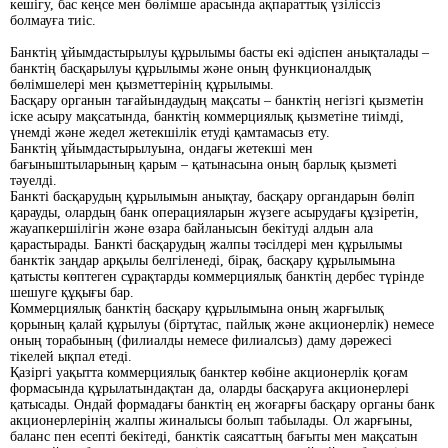
кешігу, бас кеңсе мен бөлімше арасында ақпараттық үзіліссіз
болмауға тиіс.
Банктің ұйымдастырылуы құрылымы басты екі әдіспен анықталады –
банктің басқарылуы құрылымы және оның функционалдық
бөлімшелері мен қызметтерінің құрылымы.
Басқару органын тағайындаудың мақсаты – банктің негізгі қызметін
іске асыру мақсатында, банктің коммерциялық қызметіне тиімді,
үнемді және жедел жетекшілік етуді қамтамасыз ету.
Банктің ұйымдастырылуына, ондағы жетекші мен
бағыныштыларының қарым – қатынасына оның барлық қызметі
тәуелді.
Банкті басқарудың құрылымын анықтау, басқару органдарын бөліп
қарауды, олардың банк операцияларын жүзеге асырудағы құзіретін,
жауапкершілігін және өзара байланысын бекітуді алдын ала
қарастырады. Банкті басқарудың жалпы тәсілдері мен құрылымы
банктік заңдар арқылы белгіленеді, бірақ, басқару құрылымына
қатысты көптеген сұрақтарды коммерциялық банктің дербес түрінде
шешуге құқығы бар.
Коммерциялық банктің басқару құрылымына оның жарғылық
қорының қалай құрылуы (біртұтас, пайлық және акционерлік) немесе
оның торабының (филиалды немесе филиалсыз) даму дәрежесі
тікелей ықпал етеді.
Қазіргі уақытта коммерциялық банктер көбіне акционерлік қоғам
формасында құрылатындақтан да, оларды басқаруға акционерлері
қатысады. Ондай формадағы банктің ең жоғарғы басқару органы банк
акционерлерінің жалпы жиналысы болып табылады. Ол жарғыны,
баланс пен есепті бекітеді, банктік саясаттың бағыты мен мақсатын