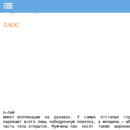
ЛАОС
о—лай

имеет аппликацию  на  рукавах.  У  самых  отсталых  гор
надевают всего лишь набедренную повязку, а женщины — юб
часть тела открыток. Мужчины лао  носят  также  широкие