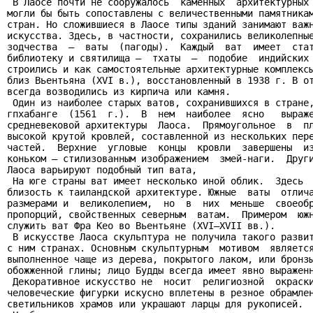
 В Лаосе почти не сооружалось  каменных  архитектурных 
могли бы быть сопоставлены с величественными памятникам
стран. Но сложившиеся в Лаосе типы зданий занимают важн
искусства. Здесь, в частности, сохранились великолепные
зодчества  —  ваты  (пагоды).  Каждый  ват  имеет  стат
библиотеку и святилища —  тхаты  —  подобие  индийских 
строились и как самостоятельные архитектурные комплексы
близ Вьентьяна (XVI в.), восстановленный в 1938 г. В от
всегда возводились из кирпича или камня.

 Один из наиболее старых ватов, сохранившихся в стране,
гпхабанге  (1561  г.).  В  нем  наиболее  ясно   выраже
средневековой архитектуры  Лаоса.  Прямоугольное  в  пл
высокой крутой кровлей, составленной из нескольких пере
частей.  Верхние  угловые  концы  кровли  завершены  из
коньком — стилизованным изображением  змей-наги.  Други
Лаоса варьируют подобный тип вата,

 На юге страны ват имеет несколько иной облик.  Здесь  
близость к таиландской архитектуре. Южные  ваты  отлича
размерами и  великолепием,  но  в  них  меньше  своеобр
пропорций, свойственных северным  ватам.  Примером  южн
служить ват Фра Кео во Вьентьяне (XVI—XVII вв.).

 В искусстве Лаоса скульптура не получила такого развит
с ним странах. Основным скульптурным  мотивом  является
выполненное чаще из дерева, покрытого лаком, или бронзы
обожженной глины; лицо Будды всегда имеет явно выраженн
 Декоративное искусство не  носит  религиозной  окраски
человеческие фигурки искусно вплетены в резное обрамлен
светильников храмов или украшают ларцы для рукописей.
