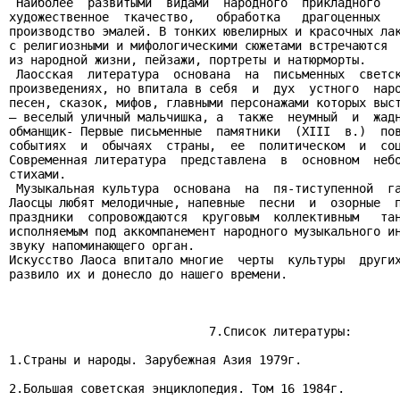
 Наиболее  развитыми  видами  народного  прикладного   
художественное  ткачество,   обработка   драгоценных   
производство эмалей. В тонких ювелирных и красочных лак
с религиозными и мифологическими сюжетами встречаются  
из народной жизни, пейзажи, портреты и натюрморты.

 Лаосская  литература  основана  на  письменных  светск
произведениях, но впитала в себя  и  дух  устного  наро
песен, сказок, мифов, главными персонажами которых выст
— веселый уличный мальчишка, а  также  неумный  и  жадн
обманщик- Первые письменные  памятники  (XIII  в.)  пов
событиях  и  обычаях  страны,  ее  политическом  и  соц
Современная литература  представлена  в  основном  небо
стихами.

 Музыкальная культура  основана  на  пя-тиступенной  га
Лаосцы любят мелодичные, напевные  песни  и  озорные  п
праздники  сопровождаются  круговым  коллективным   тан
исполняемым под аккомпанемент народного музыкального ин
звуку напоминающего орган.

Искусство Лаоса впитало многие  черты  культуры  других
развило их и донесло до нашего времени.

                            7.Список литературы:

1.Страны и народы. Зарубежная Азия 1979г.

2.Большая советская энциклопедия. Том 16 1984г.
