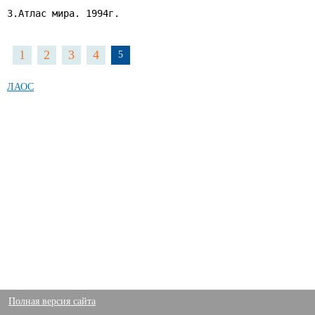
3.Атлас мира. 1994г.

1
2
3
4
5
ЛАОС
Полная версия сайта