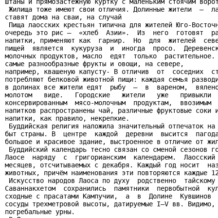
штаны и прямозастежную куртку с маленьким стоячим ворот
 Жилища тоже имеют свои отличия. Долинные жители  —  ла
ставят дома на сваи, на случай

 Пища лаосских крестьян типична для жителей Юго-Восточн
очередь это рис —  «хлеб  Азии».  Из  него  готовят  ра
напитки, применяют как  гарнир.  Но  для  жителей  севе
пищей  является  кукуруза  и  иногда  просо.  Деревенск
молочных продуктов, масло  едят  только  растительное. 
самые разнообразные фрукты и овощи, на севере,

например, квашеную капусту- В отличив  от  соседних  ст
потребляют белковой животной пищи: каждая семья разводи
в долинах все жители едят  рыбу  —  в  вареном,  вялено
молотом   виде.   Городские   жители   уже   привыкли  
консервированным  мясо-молочным  продуктам,  ввозимым  
напитков распространены чай, различные фруктовые соки и
напитки, как правило, некрепкие.

 Буддийская религия наложила значительный отпечаток на 
быт страны. В  центре  каждой  деревни  высится  пагода
большое и красивое здание, выстроенное в отличие от жил
 Буддийский календарь тесно связан со сменой сезонов го
Лаосе  наряду  с  григорианским  календарем.  Лаосский 
месяцев, отсчитываемых с декабря. Каждый год носит  наз
животных, причём наименования эти повторяются каждые 12
 Искусство народов Лаоса по духу  родственно  тайскому 
Саваннакхетом  сохранились  памятники  первобытной  кул
сходные с прасатами Кампучии,  а  в  Долине  Кувшинов  
сосуды трехметровой высоты, датируемые I—V вв. Видимо, 
погребальные урны.
