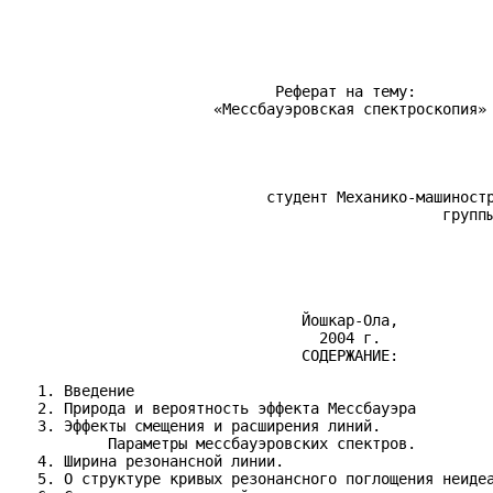
                                                       
                              Реферат на тему:

                       «Мессбауэровская спектроскопия»

                                                       
                             студент Механико-машиностр
                                                 группы
                                                       
                                 Йошкар-Ола,

                                   2004 г.

                                 СОДЕРЖАНИЕ:

   1. Введение

   2. Природа и вероятность эффекта Мессбауэра

   3. Эффекты смещения и расширения линий.

           Параметры мессбауэровских спектров.

   4. Ширина резонансной линии.

   5. О структуре кривых резонансного поглощения неидеа