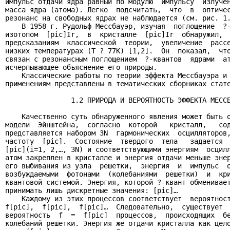
импульс отдачи ядра равный по модулю  импульсу  излучен
масса ядра (атома). Легко  подсчитать,  что  в  оптичес
резонанс на свободных ядрах не наблюдается (см. рис. 1.
    В 1958 г. Рудольф Мессбауэр, изучая  поглощение  ?-
изотопом  [pic]Ir,  в  кристалле  [pic]Ir  обнаружил,  
предсказаниям  классической  теории,  увеличение  рассе
низких температурах (T ? 77K) [1,2].  Он  показал,  что
связан с резонансным поглощением  ?-квантов  ядрами  ат
исчерпывающее объяснение его природы.

    Классические работы по теории эффекта Мессбауэра и 
применениям представлены в тематических сборниках стате
                1.2 ПРИРОДА И ВЕРОЯТНОСТЬ ЭФФЕКТА МЕССБ
    Качественно суть обнаруженного явления может быть о
модели  Эйнштейна,  согласно  которой   кристалл,   сод
представляется набором 3N  гармонических  осцилляторов,
частоту  [pic].  Состояние  твердого  тела   задается  
[pic](i=1, 2,…, 3N) и соответствующими энергиям  осцилл
атом закреплен в кристалле и энергия отдачи меньше энер
его выбивания из узла  решетки,  энергия  и  импульс  о
возбуждаемыми  фотонами  (колебаниями  решетки)  и  кри
квантовой системой. Энергия, которой ?-квант обменивает
принимать лишь дискретные значения: [pic]…

    Каждому из этих процессов соответствует  вероятност
f[pic],  f[pic],  f[pic]…  Следовательно,  существует  
вероятность  f  =  f[pic]  процессов,  происходящих  бе
колебаний решетки. Энергия же отдачи кристалла как цело