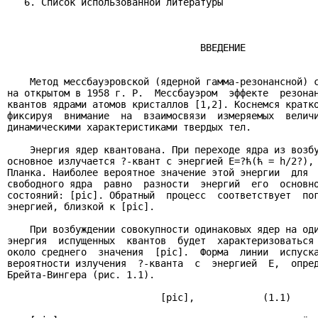
   6. Список использованной литературы

                                  ВВЕДЕНИЕ

    Метод мессбауэровской (ядерной гамма-резонансной) с
на открытом в 1958 г. Р.  Мессбауэром  эффекте  резонан
квантов ядрами атомов кристаллов [1,2]. Коснемся кратко
фиксируя  внимание  на  взаимосвязи  измеряемых  величи
динамическими характеристиками твердых тел.

    Энергия ядер квантована. При переходе ядра из возбу
основное излучается ?-квант с энергией E=?ћ(ћ = h/2?), 
Планка. Наиболее вероятное значение этой энергии  для  
свободного ядра  равно  разности  энергий  его  основно
состояний: [pic]. Обратный  процесс  соответствует  пог
энергией, близкой к [pic].

    При возбуждении совокупности одинаковых ядер на оди
энергия  испущенных  квантов  будет  характеризоваться 
около среднего  значения  [pic].  Форма  линии  испуска
вероятности излучения  ?-кванта  с  энергией  E,  опред
Брейта-Вингера (рис. 1.1).

                           [pic],            (1.1)
