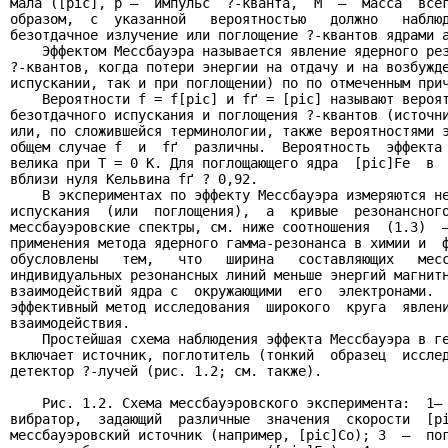
мала ([pic], p –  импульс  ?-кванта,  M  –  масса  всег
образом,  с  указанной   вероятностью   должно   наблюд
безотдачное излучение или поглощение ?-квантов ядрами а
    Эффектом Мессбауэра называется явление ядерного рез
?-квантов, когда потери энергии на отдачу и на возбужде
испускании, так и при поглощении) по по отмеченным прич
    Вероятности f = f[pic] и fґ = [pic] называют вероят
безотдачного испускания и поглощения ?-квантов (источни
или, по сложившейся терминологии, также вероятностями э
общем случае f  и  fґ  различны.  Вероятность  эффекта 
велика при T = 0 K. Для поглощающего ядра  [pic]Fe  в  
вблизи нуля Кельвина fґ ? 0,92.

    В экспериментах по эффекту Мессбауэра измеряются не
испускания  (или  поглощения),  а  кривые  резонансного
мессбауэровские спектры, см. ниже соотношения  (1.3)  –
применения метода ядерного гамма-резонанса в химии и  ф
обусловлены   тем,   что   ширина   составляющих   месс
индивидуальных резонансных линий меньше энергий магнитн
взаимодействий ядра с  окружающими  его  электронами.  
эффективный метод исследования  широкого  круга  явлени
взаимодействия.

    Простейшая схема наблюдения эффекта Мессбауэра в ге
включает источник, поглотитель (тонкий  образец  исслед
детектор ?-лучей (рис. 1.2; см. также).

    Рис. 1.2. Схема мессбауэровского эксперимента:  1– 
вибратор,  задающий  различные  значения  скорости  [pi
мессбауэровский источник (например, [pic]Co); 3  –  пог