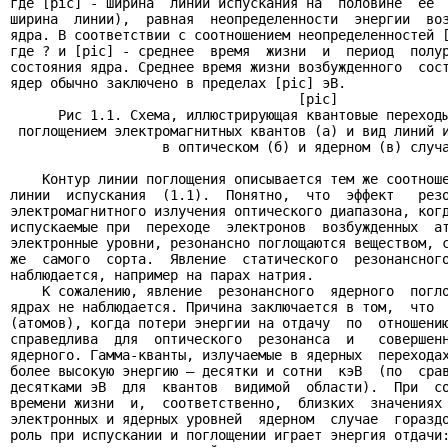
где [pic] - ширина  линии испускания на  половине  её  
ширина  линии),  равная  неопределенности  энергии  воз
ядра. В соответствии с соотношением неопределенностей [
где ? и [pic] - среднее  время  жизни  и  период  полур
состояния ядра. Среднее время жизни возбужденного  сост
ядер обычно заключено в пределах [pic] эВ.

                                    [pic]

      Рис 1.1. Схема, иллюстрирующая квантовые переходы
 поглощением электромагнитных квантов (а) и вид линий и
                   в оптическом (б) и ядерном (в) случа
    Контур линии поглощения описывается тем же соотноше
линии  испускания  (1.1).  Понятно,  что  эффект   резо
электромагнитного излучения оптического диапазона, когд
испускаемые при  переходе  электронов  возбужденных  ат
электронные уровни, резонансно поглощаются веществом, с
же  самого  сорта.  Явление  статического  резонансного
наблюдается, например на парах натрия.

    К сожалению, явление  резонансного  ядерного  погло
ядрах не наблюдается. Причина заключается в том,  что  
(атомов), когда потери энергии на отдачу  по  отношению
справедлива  для  оптического  резонанса  и   совершенн
ядерного. Гамма-кванты, излучаемые в ядерных  переходах
более высокую энергию – десятки и сотни  кэВ  (по  срав
десятками эВ  для  квантов  видимой  области).  При  со
времени жизни  и,  соответственно,  близких  значениях 
электронных и ядерных уровней  ядерном  случае  гораздо
роль при испускании и поглощении играет энергия отдачи: