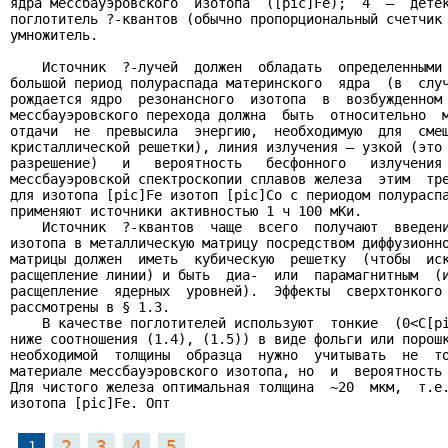
ядра мессбауэровского  изотопа  ([pic]Fe);  4  –  детек
поглотитель ?-квантов (обычно пропорциональный счетчик 
умножитель.

    Источник  ?-лучей  должен  обладать  определенными 
большой период полураспада материнского  ядра  (в  случ
рождается ядро  резонансного  изотопа  в  возбужденном 
мессбауэровского перехода должна  быть  относительно  м
отдачи  не  превысила  энергию,  необходимую  для  смещ
кристаллической решетки), линия излучения – узкой (это 
разрешение)   и   вероятность   бесфонного   излучения 
мессбауэровской спектроскопии сплавов железа  этим  тре
для изотопа [pic]Fe изотоп [pic]Co с периодом полураспа
применяют источники активностью 1 ч 100 мКи.

    Источник  ?-квантов  чаще  всего  получают  введени
изотопа в металлическую матрицу посредством диффузионно
матрицы должен  иметь  кубическую  решетку  (чтобы  иск
расщепление линии) и быть  диа-  или  парамагнитным  (и
расщепление  ядерных  уровней).  Эффекты  сверхтонкого 
рассмотрены в § 1.3.

    В качестве поглотителей используют  тонкие  (0<С[pi
ниже соотношения (1.4), (1.5)) в виде фольги или порошк
необходимой  толщины  образца  нужно  учитывать  не  то
материале мессбауэровского изотопа, но  и  вероятность 
Для чистого железа оптимальная толщина  ~20  мкм,  т.е.
изотопа [pic]Fe. Опт
2
3
4
5
1