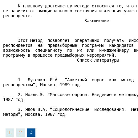
      К главному достоинству метода относится то, что п
не зависит от эмоционального состояния и желания участв
респонденте.

                                 Заключение

      Этот метод  позволяет  оперативно  получать  инфо
респондентов  на  предвыборные  программы  кандидатов  
возможность  специалисту  по  PR  или  имиджмейкеру  вн
программу в процессе предвыборных мероприятий.

                              Список литературы

      1.  Бутенко  И.А.  “Анкетный  опрос  как  метод  
респондентом”, Москва, 1989 год.

      2. Ноэль Э. “Массовые опросы. Введение в методику
1987 год.

      3. Ядов В.А. “Социологические  исследования:  мет
методы”, Москва, 1987 год.

1
2
3