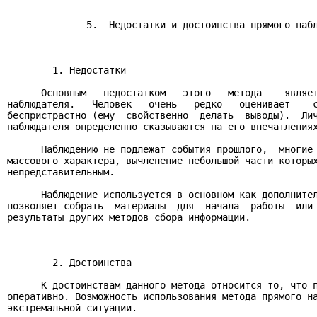
              5.  Недостатки и достоинства прямого набл
        1. Недостатки

      Основным   недостатком   этого   метода    являет
наблюдателя.   Человек   очень   редко   оценивает    с
беспристрастно (ему  свойственно  делать  выводы).  Лич
наблюдателя определенно сказываются на его впечатлениях
      Наблюдению не подлежат события прошлого,  многие 
массового характера, вычленение небольшой части которых
непредставительным.

      Наблюдение используется в основном как дополнител
позволяет собрать  материалы  для  начала  работы  или 
результаты других методов сбора информации.

        2. Достоинства

      К достоинствам данного метода относится то, что п
оперативно. Возможность использования метода прямого на
экстремальной ситуации.
