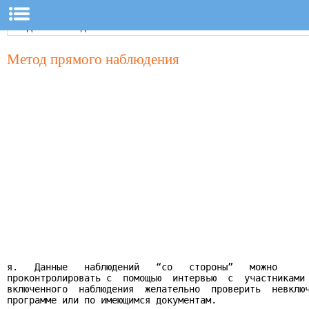
Метод прямого наблюдения
я.   Данные   наблюдений   “со   стороны”   можно

проконтролировать с  помощью  интервью  с  участниками 
включенного  наблюдения  желательно  проверить  невключ
программе или по имеющимся документам.
