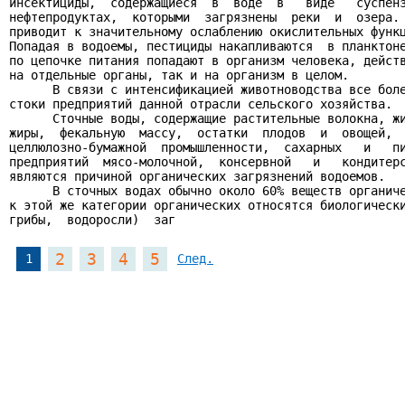
инсектициды,  содержащиеся  в  воде  в   виде   суспенз
нефтепродуктах,  которыми  загрязнены  реки  и  озера. 
приводит к значительному ослаблению окислительных функц
Попадая в водоемы, пестициды накапливаются  в планктоне
по цепочке питания попадают в организм человека, действ
на отдельные органы, так и на организм в целом.

      В связи с интенсификацией животноводства все боле
стоки предприятий данной отрасли сельского хозяйства.

      Сточные воды, содержащие растительные волокна, жи
жиры,  фекальную  массу,  остатки  плодов  и  овощей,  
целлюлозно-бумажной  промышленности,  сахарных   и   пи
предприятий  мясо-молочной,  консервной   и   кондитерс
являются причиной органических загрязнений водоемов.

      В сточных водах обычно около 60% веществ органиче
к этой же категории органических относятся биологически
грибы,  водоросли)  заг
2
3
4
5
1
След.