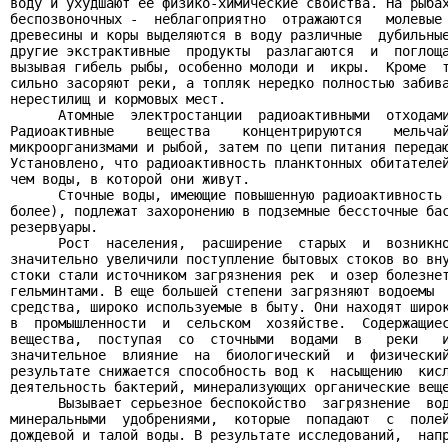
воду и ухудшают ее физико-химические свойства. На рыбах
беспозвоночных -  неблагоприятно  отражаются   молевые 
древесины и коры выделяются в воду различные  дубильные
другие экстрактивные  продукты  разлагаются  и  поглоща
вызывая гибель рыбы, особенно молоди и  икры.  Кроме  т
сильно засоряют реки, а топляк нередко полностью забива
нерестилищ и кормовых мест.

      Атомные  электростанции  радиоактивными  отходами
Радиоактивные    вещества    концентрируются    мельчай
микроорганизмами и рыбой, затем по цепи питания передаю
Установлено, что радиоактивность планктонных обитателей
чем воды, в которой они живут.

      Сточные воды, имеющие повышенную радиоактивность 
более), подлежат захоронению в подземные бессточные бас
резервуары.

      Рост  населения,  расширение  старых  и  возникно
значительно увеличили поступление бытовых стоков во вну
стоки стали источником загрязнения рек  и озер болезнет
гельминтами. В еще большей степени загрязняют водоемы  
средства, широко используемые в быту. Они находят широк
в  промышленности  и  сельском  хозяйстве.  Содержащиес
вещества,  поступая  со  сточными  водами  в   реки   и
значительное  влияние  на  биологический  и  физический
результате снижается способность вод к  насыщению  кисл
деятельность бактерий, минерализующих органические веще
      Вызывает серьезное беспокойство  загрязнение  вод
минеральными  удобрениями,  которые  попадают  с  полей
дождевой и талой воды. В результате исследований,  напр