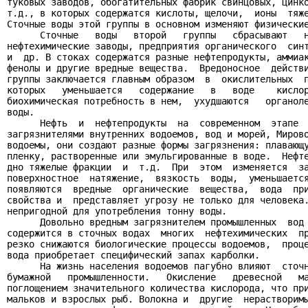
туковых заводов, обогатительных фабрик свинцовых, цинко
т.д., в которых содержатся кислоты, щелочи,  ионы  тяже
Сточные воды этой группы в основном изменяют физические
      Сточные   воды   второй   группы   сбрасывают   н
нефтехимические заводы, предприятия органического  синт
и  др. В стоках содержатся разные нефтепродукты, аммиак
фенолы и другие вредные вещества.  Вредоносное  действи
группы заключается главным образом  в  окислительных  п
которых   уменьшается   содержание   в   воде    кислор
биохимическая потребность в нем,  ухудшаются   органоле
воды.

      Нефть  и  нефтепродукты  на  современном  этапе  
загрязнителями внутренних водоемов, вод и морей, Мирово
водоемы, они создают разные формы загрязнения: плавающу
пленку, растворенные или эмульгированные в воде.  Нефте
дно тяжелые фракции  и  т.д.  При  этом  изменяется  за
поверхностное  натяжение,  вязкость  воды,  уменьшается
появляются  вредные  органические  вещества,  вода  при
свойства и  представляет угрозу не только для человека.
непригодной для употребления тонну воды.

      Довольно вредным загрязнителем промышленных  вод 
содержится в сточных водах  многих  нефтехимических  пр
резко снижаются биологические процессы водоемов,  проце
вода приобретает специфический запах карболки.

      На жизнь населения водоемов пагубно влияют  сточн
бумажной   промышленности.   Окисление   древесной   ма
поглощением значительного количества кислорода, что при
мальков и взрослых рыб. Волокна и  другие  нерастворимы