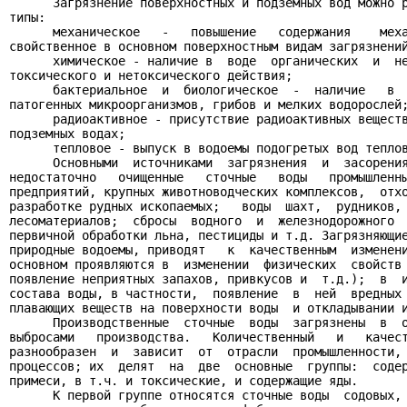
      Загрязнение поверхностных и подземных вод можно р
типы:

      механическое   -   повышение   содержания    меха
свойственное в основном поверхностным видам загрязнений
      химическое - наличие в  воде  органических  и  не
токсического и нетоксического действия;

      бактериальное  и  биологическое  -  наличие   в  
патогенных микроорганизмов, грибов и мелких водорослей;
      радиоактивное - присутствие радиоактивных веществ
подземных водах;

      тепловое - выпуск в водоемы подогретых вод теплов
      Основными  источниками  загрязнения  и  засорения
недостаточно   очищенные   сточные   воды   промышленны
предприятий, крупных животноводческих комплексов,  отхо
разработке рудных ископаемых;   воды  шахт,  рудников, 
лесоматериалов;  сбросы  водного  и  железнодорожного  
первичной обработки льна, пестициды и т.д. Загрязняющие
природные водоемы, приводят   к  качественным  изменени
основном проявляются в  изменении  физических  свойств 
появление неприятных запахов, привкусов и  т.д.);  в  и
состава воды, в частности,  появление  в  ней  вредных 
плавающих веществ на поверхности воды  и откладывании и
      Производственные  сточные  воды  загрязнены  в  о
выбросами   производства.   Количественный   и   качест
разнообразен  и  зависит  от  отрасли  промышленности, 
процессов; их  делят  на  две  основные  группы:  содер
примеси, в т.ч. и токсические, и содержащие яды.

      К первой группе относятся сточные воды  содовых, 