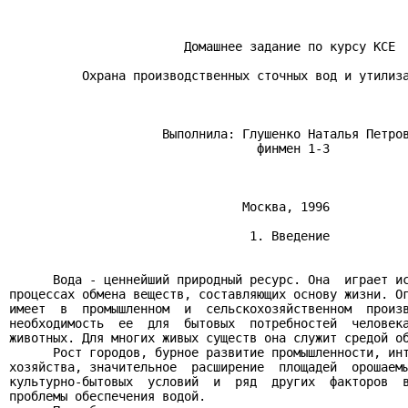
                        Домашнее задание по курсу КСЕ

          Охрана производственных сточных вод и утилиза
                     Выполнила: Глушенко Наталья Петров
                                  финмен 1-3

                                Москва, 1996

                                 1. Введение

      Вода - ценнейший природный ресурс. Она  играет ис
процессах обмена веществ, составляющих основу жизни. Ог
имеет  в  промышленном  и  сельскохозяйственном  произв
необходимость  ее  для  бытовых  потребностей  человека
животных. Для многих живых существ она служит средой об
      Рост городов, бурное развитие промышленности, инт
хозяйства, значительное  расширение  площадей  орошаемы
культурно-бытовых  условий  и  ряд  других  факторов  в
проблемы обеспечения водой.
