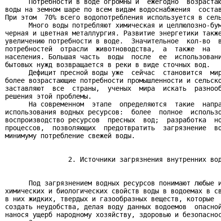
      Потребности в воде огромны и  ежегодно  возрастаю
воды на земном шаре по всем видам водоснабжения  состав
При этом  70% всего водопотребления используется в сель
      Много воды потребляют химическая и целлюлозно-бум
черная и цветная металлургия. Развитие энергетики также
увеличению потребности в воде.  Значительное  кол-во  в
потребностей  отрасли  животноводства,  а  также  на   
населения. Большая часть  воды  после  ее  использовани
бытовых нужд возвращается в реки в виде сточных вод.

      Дефицит пресной воды уже  сейчас  становится  мир
более возрастающие потребности промышленности и сельско
заставляют  все  страны,  ученых  мира  искать  разнооб
решения этой проблемы.

      На современном  этапе  определяются  такие  напра
использования водных ресурсов:  более  полное  использо
воспроизводство ресурсов  пресных  вод;  разработка  но
процессов,  позволяющих  предотвратить  загрязнение  во
минимуму потребление свежей воды.

                2. Источники загрязнения внутренних вод
      Под загрязнением водных ресурсов понимают любые и
химических и биологических свойств воды в водоемах в св
в них жидких, твердых и газообразных веществ, которые  
создать неудобства, делая воду данных водоемов  опасной
нанося ущерб народному хозяйству, здоровью и безопаснос