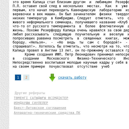
это время Капица стал близким другом  и  любимцем  Резерфо
П.Л. оставил свой след в нескольких  местах.  Как  я  уже 
первым, кто начал переводить Кавендишскую  лабораторию  из
веревочки в век машин. Он был зачинателем  физики  твердог
низких температур  в Кембридже. Следует  отметить,  что  о
живого неформального семинара, получившего название «Клуб 
что-то от русского темперамента  в  более  флегматичную  а
жизнь. Похоже Резерфорду Капица очень нравился за свою дер
любил рассказывать  следующую  поучительную  и  веселую  и
попросивших раввина посмотреть  в  священных  книгах,  мож
бороду. «Нельзя».  -  «Но  ведь  ты  сам  с  бородой!»  - 
спрашивал!». Хотелось бы отметить, что несмотря на то, что
Капица провел в Англии 13 лет, он по-прежнему оставался гр
      Кроме создания ИФП, Петр Леонидович принимал непосре
в    создании    Московского    Физико-Технического    Инс
Непосредственно воспитывая молодые научные кадры у себя в 
на своем примере  почувствовал  отсутствие  учеб
скачать работу
1
2
Другие рефераты
ТӨМЕНГI САТЫДЫҒЫ ӨСIМДIКТЕР
ИОНДАУШЫ СӘУЛЕЛЕР
Брест-Литовское соглашение
Аппаратно-технические средства ПК