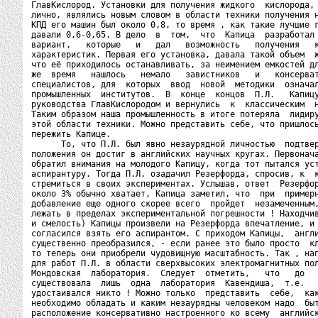
ГлавКислород. Установки для получения жидкого  кислорода, 
лично, являлись новым словом в области техники получения н
КПД его машин был около 0,8, то время , как такие лучшие г
давали 0,6-0,65. В дело  в  том,  что  Капица  разработал 
вариант,   которые   и   дал   возможность   получения   к
характеристик. Первая его установка, давала такой объем  ж
что её приходилось останавливать, за неимением емкостей дл
же  время   нашлось   немало   завистников   и   консерват
специалистов, для  которых  ввод  новой  методики  означал
промышленных  институтов.  В  конце  концов  П.Л.   Капицу
руководства ГлавКислородом и вернулись  к  классическим  н
Таким образом наша промышленность в итоге потеряла  лидиру
этой области техники. Можно представить себе, что пришлось
пережить Капице.

      То, что П.Л. был явно незаурядной личностью  подтвер
положения он достиг в английских научных кругах. Первонача
обратил внимания на молодого Капицу, когда тот пытался уст
аспирантуру. Тогда П.Л. озадачил Резерфорда, спросив, к  к
стремиться в своих экспериментах. Услышав, ответ  Резерфор
около 3% обычно хватает, Капица заметил, что  при  примерн
добавление еще одного скорее всего  пройдет  незамеченным,
лежать в пределах экспериментальной погрешности ! Находчив
и смелость) Капицы произвели на Резерфорда впечатление, и 
согласился взять его аспирантом. С приходом Капицы,  англи
существенно преобразился, - если ранее это было просто  кл
то теперь они приобрели чудовищную масштабность. Так , нап
для работ П.Л. в области сверхвысоких электромагнитных пол
Мондовская  лаборатория.  Следует  отметить,   что   до   
существовала  лишь  одна  лаборатория  Кавендиша,  т.е.   
удостаивался никто ! Можно только  представить  себе,  как
необходимо обладать и каким незаурядны человеком надо  быт
расположение консервативно настроенного ко всему  английск