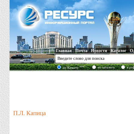
Главная
Почта
Новости
Каталог
О
new!
по каталогу
в ре
по Казнету
П.Л. Капица