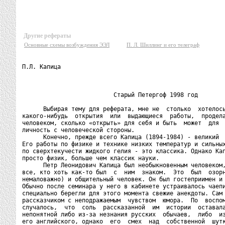
Другие рефераты
Основные схемы возбуждения ЭЭЛ
П. Л. Шиллинг и его телеграф
П.Л. Капица

                          Старый Петергоф 1998 год

      Выбирая тему для реферата, мне не  столько  хотелось
какого-нибудь  открытия  или  выдающиеся  работы,  продела
человеком, сколько «открыть» для себя и быть  может  для  
личность с человеческой стороны.

      Конечно, прежде всего Капица (1894-1984) - великий  
Его работы по физике и технике низких температур и сильных
по сверхтекучести жидкого гелия - это классика. Однако Кап
просто физик, больше чем классик науки.

      Петр Леонидович Капица был необыкновенным человеком,
все, кто хоть как-то был  с  ним  знаком.  Это  был  озорн
немаловажно) и общительный человек. Он был гостеприимен и 
Обычно после семинара у него в кабинете устраивалось чаепи
специально берегли для этого момента свежие анекдоты. Сам 
рассказчиком с неподражаемым  чувством  юмора.  По  воспом
случалось,  что  соль  рассказанной  им  истории  оставала
непонятной либо из-за незнания русских  обычаев,  либо  из
его английского, однако  его  смех  над  собственной  шутк