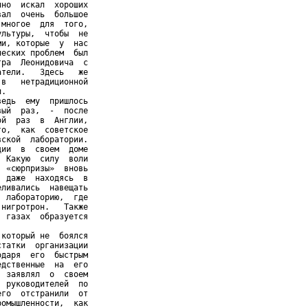
но  искал  хороших

ал  очень  большое

многое  для  того,

льтуры,  чтобы  не

и, которые  у  нас

еских проблем  был

ра  Леонидовича  с

тели.   Здесь   же

в   нетрадиционной

.

едь  ему  пришлось

ый  раз,  -  после

й  раз  в  Англии,

о,  как  советское

ской  лаборатории.

ии  в  своем  доме

 Какую  силу  воли

 «сюрпризы»  вновь

 даже  находясь  в

ливались  навещать

 лабораторию,  где

нигротрон.   Также

 газах  образуется

который не  боялся

татки  организации

даря  его  быстрым

дственные  на  его

 заявлял  о  своем

 руководителей  по

го  отстранили  от

омышленности,  как
