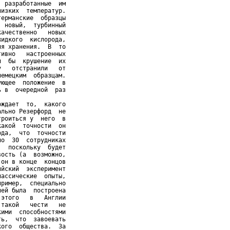
 разработанные  им

изких  температур.

ерманские  образцы

 новый,  турбинный

ачественно   новых

идкого  кислорода,

я хранения.  В  то

ивно   настроенных

  бы  крушение  их

   отстранили   от

емецким  образцам.

ющее  положение  в

 в  очередной  раз

ждает  то,  какого

льно Резерфорд  не

роиться у  него  в

акой  точности  он

да,  что  точности

о  30  сотрудниках

  поскольку  будет

ость (а  возможно,

он в конце  концов

йский  эксперимент

ассические  опыты,

ример,  специально

ей была  построена

этого   в   Англии

такой   чести   не

ими  способностями

ь,  что  завоевать

ого  общества.  За
