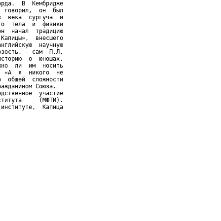
рда.  В  Кембридже

 говорил,  он  был

  века  сургуча  и

о  тела  и  физики

н  начал  традицию

Капицы»,  внесшего

нглийскую  научную

зость, - сам  П.Л.

сторию  о  юношах,

но  ли  им  носить

 «А  я  никого  не

  общей  сложности

ажданином Союза.

дственное  участие

титута     (МФТИ).

институте,  Капица
