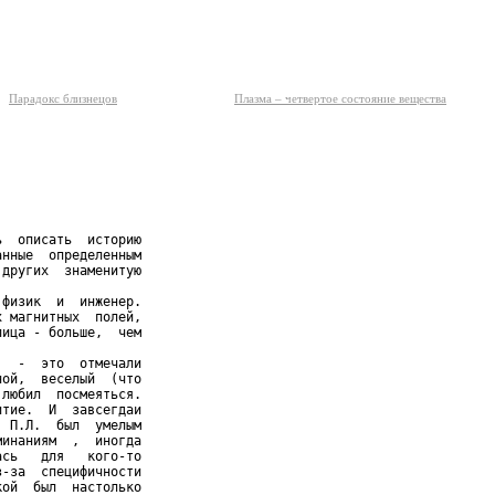
Парадокс близнецов
Плазма – четвертое состояние вещества
  описать  историю

нные  определенным

других  знаменитую

физик  и  инженер.

 магнитных  полей,

ица - больше,  чем

  -  это  отмечали

ой,  веселый  (что

любил  посмеяться.

тие.  И  завсегдаи

 П.Л.  был  умелым

инаниям  ,  иногда

сь   для   кого-то

-за  специфичности

ой  был  настолько
