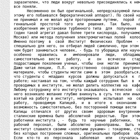
заразителен, что люди вокруг невольно присоединялись к нем
все поняли.

      Несомненно он был оригинальной, непредсказуемой личн
этому его побаивался бюрократический аппарат). По своей на
не принимал и не желал идти проторенными путями,  порой  п
гениальной  простотой  того  или  решения.  Так  было,  на
изобретения им установки турбинного типа  для  получения  
(один такой агрегат давал более трети кислорода, получаемо
Москве) или метода получения электромагнитных полей  колос
Именно поэтому  в  свой  Институт  Физических  Проблем  - 
специально для него, он отбирал людей самолично, при этом 
чем будет заниматься человек, - будь то уборщица или научн
особенно   нравились   и   импонировали   люди,   обладающ
самостоятельно  вести   работу,   и   он   всячески   стар
подрастающие поколение ученых, чтобы  они  могли  принимат
Даже читая лекции,  П.Л.  искусственно  создавал  внутренн
материале, чтобы студенты могли сами в  этом  разобраться.
что студенты с  младших  курсов  должны  допускаться  к  п
работе; настаивал на том, чтобы каждый сотрудник был  в  к
проводимых в институте, не желал делить коллектив на  кафе
Любому сотруднику его института оказывалось  всяческое  со
него возникало желание глубже вникнуть в суть тех или иных
взятый на работу в институт, непременно  испытывал  на  се
работу,  проводимую  Капицей,  и  в  итоге  к  окончанию  
возможность самостоятельно, без посторонней помощи вести  
Капицы  отличался  от  других  своим  здоровым  внутренним
сталинские времена было  абсолютной  редкостью.  При  этом
работники института , -  будь  то  научные  работники,  те
рабочий  персонал,  были  абсолютно  равноправны.  Быть  м
институт славился своими «золотыми руками» : токарями, сте
без которых построение сложных, оригинальных приборов  обр
Если  кто-то  из  персонала   заболевал   или   случалась 