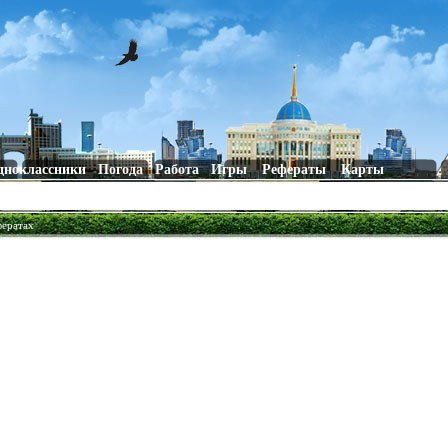
дноклассники
Погода
Работа
Игры
Рефераты
Карты
фератах