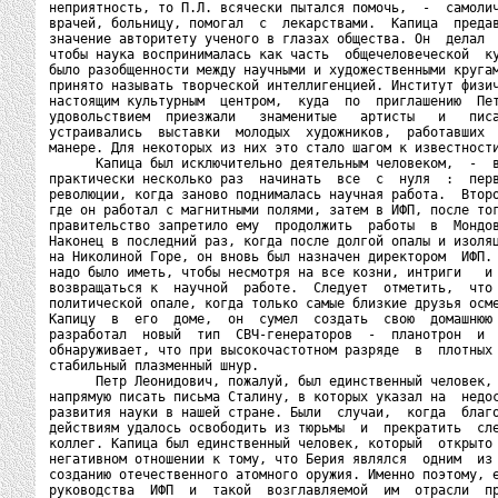
неприятность, то П.Л. всячески пытался помочь,  -  самолич
врачей, больницу, помогал  с  лекарствами.  Капица  предав
значение авторитету ученого в глазах общества. Он  делал  
чтобы наука воспринималась как часть  общечеловеческой  ку
было разобщенности между научными и художественными кругам
принято называть творческой интеллигенцией. Институт физич
настоящим культурным  центром,  куда  по  приглашению  Пет
удовольствием  приезжали   знаменитые   артисты   и   писа
устраивались  выставки  молодых  художников,  работавших  
манере. Для некоторых из них это стало шагом к известности
      Капица был исключительно деятельным человеком,  -  в
практически несколько раз  начинать  все  с  нуля  :  перв
революции, когда заново поднималась научная работа.  Второ
где он работал с магнитными полями, затем в ИФП, после тог
правительство запретило ему  продолжить  работы  в  Мондов
Наконец в последний раз, когда после долгой опалы и изоляц
на Николиной Горе, он вновь был назначен директором  ИФП. 
надо было иметь, чтобы несмотря на все козни, интриги   и 
возвращаться к  научной  работе.  Следует  отметить,  что 
политической опале, когда только самые близкие друзья осме
Капицу  в  его  доме,  он  сумел  создать  свою  домашнюю 
разработал  новый  тип  СВЧ-генераторов  -  планотрон  и  
обнаруживает, что при высокочастотном разряде  в  плотных 
стабильный плазменный шнур.

      Петр Леонидович, пожалуй, был единственный человек, 
напрямую писать письма Сталину, в которых указал на  недос
развития науки в нашей стране. Были  случаи,  когда  благо
действиям удалось освободить из тюрьмы  и  прекратить  сле
коллег. Капица был единственный человек, который  открыто 
негативном отношении к тому, что Берия являлся  одним  из 
созданию отечественного атомного оружия. Именно поэтому, е
руководства  ИФП  и  такой  возглавляемой  им  отрасли  пр