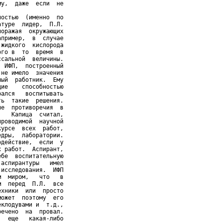
у,  даже  если  не

остью  (именно  по

туре  лидер,  П.Л.

оражая  окружающих

пример,  в  случае

жидкого  кислорода

го в  то  время  в

сальной  величины.

 ИФП,  построенный

не имело  значения

ый  работник.  Ему

ие    способностью

ался   воспитывать

ь  такие  решения.

е  противоречия  в

   Капица  считал,

роводимой  научной

урсе  всех  работ,

дры,  лаборатории.

действие,  если  у

 работ.  Аспирант,

бе  воспитательную

аспирантуры   имел

исследования.  ИФП

  миром,   что   в

  перед  П.Л.  все

хники  или  просто

ожет  поэтому  его

клодувами и  т.д.,

ечено  на  провал.

  еще   какая-либо
