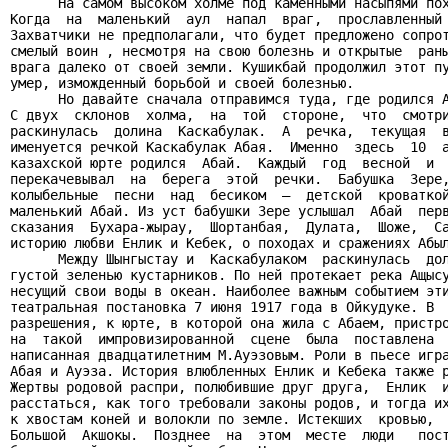
      На самом высоком холме под каменными насыпями пох
Когда  на  маленький  аул  напал  враг,  прославленный 
Захватчики не предполагали, что будет предложено сопрот
смелый воин , несмотря на свою болезнь и открытые  раны
врага далеко от своей земли. Кушикбай продолжил этот пу
умер, изможденный борьбой и своей болезнью.

      Но давайте сначала отправимся туда, где родился А
С двух  склонов  холма,  на  той  стороне,  что  смотри
раскинулась  долина  Каскабулак.  А  речка,  текущая  в
именуется речкой Каскабулак Абая.  Именно  здесь  10  а
казахской юрте родился  Абай.  Каждый  год  весной  и  
перекачевывал  на  берега  этой  речки.  Бабушка  Зере,
колыбельные  песни  над  бесиком  —  детской  кроваткой
маленький Абай. Из уст бабушки Зере услышал  Абай  перв
сказания  Бухара-жырау,  Шортанбая,  Дулата,  Шоже,  Са
историю любви Енлик и Кебек, о походах и сражениях Абыл
      Между Шынгыстау и  Каскабулаком  раскинулась  дол
густой зеленью кустарников. По ней протекает река Ащысу
несущий свои воды в океан. Наиболее важным событием эти
театральная постановка 7 июня 1917 года в Ойкудуке. В  
разрешения, к юрте, в которой она жила с Абаем, пристро
на  такой  импровизированной  сцене  была  поставлена  
написанная двадцатилетним М.Ауэзовым. Роли в пьесе игра
Абая и Ауэза. История влюбленных Енлик и Кебека также р
Жертвы родовой распри, полюбившие друг друга,  Енлик  и
расстаться, как того требовали законы родов, и тогда их
к хвостам коней и волокли по земле. Истекших  кровью,  
Большой  Акшокы.  Позднее  на  этом  месте  люди   пост