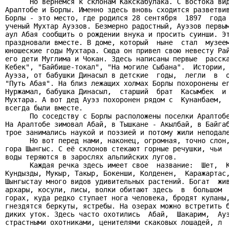
      Но вернемся к склонам Какскабулака. С востока вид
Аралтобе и Борлы. Именно здесь вновь сходится разветвив
Борлы - это место, где родился 28 сентября  1897  года 
ученый Мухтар Ауэзов. Безмерно радостный, Ауэзов первым
аул Абая сообщить о рождении внука и просить суинши. Эт
праздновали вместе. В доме, который  ныне  стал  музеем
юношеские годы Мухтара. Сюда он привел свою невесту Рай
его дети Муглима и Чокан. Здесь написаны первые  расска
Кебек", "Байбише-токал", "На могиле Сыбана".  Истории, 
Ауэза, от бабушки Динасыл в детские  годы,  легли  в  о
"Путь Абая". На близ лежащих холмах Борлы похоронены ег
Нуржамал, бабушка Динасыл,  старший  брат  Касымбек  и 
Мухтара. А вот дед Ауэз похоронен рядом с  Кунанбаем,  
всегда были вместе.

      По соседству с Борлы расположены поселки Аралтобе
На Аралтобе зимовал Абай, в Тышкане - Акылбай, в Байгаб
трое занимались наукой и поэзией и потому жили неподале
      Но вот перед нами, наконец, огромная, точно слон,
гора Шынгыс. С её склонов стекают горные речушки, чьи  
воды теряются в зарослях альпийских лугов.

      Каждая речка здесь имеет свое  название:  Шет,  К
Кундызды, Мукыр, Такыр, Бокенши, Колденен,  Каражартас,
Шынгыстау много видов удивительных растений. Богат  жив
архары, косули, лисы, волки обитают здесь  в  большом  
горах, куда редко ступает нога человека, бродят куланы,
гнездятся беркуты, ястребы. На озерах можно встретить б
диких уток. Здесь часто охотились  Абай,  Шакарим,  Ауэ
страстными охотниками, ценителями скаковых лошадей, л