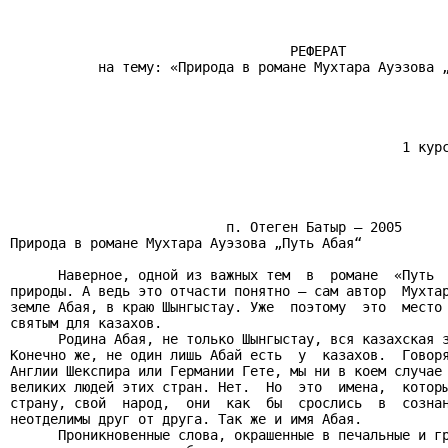
                                   РЕФЕРАТ

           на тему: «Природа в романе Мухтара Ауэзова „
                                                       
                                                 1 курс
                                                       
                           п. Отеген Батыр — 2005

Природа в романе Мухтара Ауэзова „Путь Абая“

      Наверное, одной из важных тем  в  романе  «Путь  
природы. А ведь это отчасти понятно — сам автор  Мухтар
земле Абая, в краю Шынгыстау. Уже  поэтому  это  место 
святым для казахов.

      Родина Абая, не только Шынгыстау, вся казахская з
Конечно же, не один лишь Абай есть  у  казахов.  Говоря
Англии Шекспира или Германии Гете, мы ни в коем случае 
великих людей этих стран. Нет.  Но  это  имена,  которы
страну, свой  народ,  они  как  бы  срослись  в  сознан
неотделимы друг от друга. Так же и имя Абая.

      Проникновенные слова, окрашенные в печальные и гр