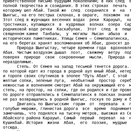
приветственное письмо будущим поколениям; в них след  е
полной творчества и созидания. В этих строках  печать  
которому шел Абай. Такой же  след  сохранился  и  на  т
Шынгыс, на его пестрых склонах, в овраге,  похожем  на 
Этот след в журчащих весенних водах  реки  Карауыл,  на
тростниках, купающихся  в  кудрявых  волнах  озера  Сар
родниковой воде речки  Каскабулак.  Этот  след  в  пеще
священном камне  Танбалы,  у  могилы  Нысан  абыза  и  
исторических памятниках. Улицы Семея — Семипалатинска, 
на его берегах хранят воспоминания об Абае, доносят до 
      Природа Шынгыстау, четыре времени года  вдохновля
Абая. Чистым воздухом дышал  поэт,  свежему  ветру  под
поверяя  природе  свои  сокровенные  мысли.  Природа  и
неразделимые.

      Степь. От Семея на запад тесьмой тянется дорога. 
по которой едет из города в родной аул юный Абай, нетер
и торопя своих спутников в эпопее "Путь Абая". С этой  
желтые сопки, зеленые луга,  необъятный  простор  сереб
нежностью и волнением смотрит Абай на окружающий его  м
степь, на простор, на сопки, где он родился и где прове
по дороге отправлялись в Семипалатинск в поисках знаний
не раз возвращались в родной Шынгыс, тоскуя по дому и б
      Двигаясь по Шынгысским  горам  от  перевала  к  п
голубые миражи, глинистая дорога  все  время  поднимает
замечаешь, что поднялся на тысячу метров, выезжая из Се
Абайского района Карауыл. Самый  первый  перевал  на  н
Кушикбай. История  жизни  Абая,  его  поэзия,  мудрые  
отсюда.
