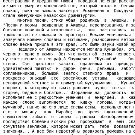
бесстрашной и преданной любви. Народная легенда рассказ
же месте умер их маленький сын, который лежал в  бесике
плакал, пока не замолк навсегда. Рожденная в  Ойкудуке 
стала жемчужиной казахской драматургии.

      Многие песни, стихи Абая  родились  в  Акшокы.  М
"Песни и поэмы, рожденные в Акшокы, переписывались и за
Овеянные новизной и искренностью,  они  растекались  по
таких песен не слышали ее просторы. Веками молчаливая  
зазвучала новыми словами и мотивами, разносимыми ветром
словно весна пришла в эти края. Это были звуки новой эр
      Недалеко от Акшокы находится могила Кунанбая, отц
черного горного камня. Вот что писал об  этом  непросто
путешественник и географ А.Янушкевич: "Кунанбай...  бол
степи.  Сын  простого  казаха,  одаренный  от  природы 
удивительной памятью  и  даром  речи,  дельный,  заботл
соплеменников,  большой  знаток  степного  права   и   
прекрасно  знающий  все  российские  уставы,   касающие
неподкупной честности и примерный мусульманин... Кунанб
пророка, к которому из самых дальних  аулов  спешат  за
старые, бедные и богатые... Избранный на  должность  во
исполняет её с редкостным умением  и  энергией,  а  каж
каждое  слово  выполняется  по  кивку  головы.  Когда-т
мужчиной, нынче на его лице следы оспы, несколько лет н
его  в  могилу,  как  Мирабо;  во  время  вдохновенной 
слушателей  забыть  о  своем  страшном  обезображенном 
последствия болезни всякий раз  пробуждают  в  енм  сла
сочувтвие земляков, которое может дать  тебе  доказател
значения... А все баи недостойны развязать ремешок на о