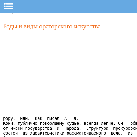
Роды и виды ораторского искусства
рору,  или,  как  писал  А.  Ф.

Кони, публично говорящему судье, всегда легче. Он – обв
от имени государства  и  народа.  Структура  прокурорск
состоит из характеристики рассматриваемого  дела,  из  