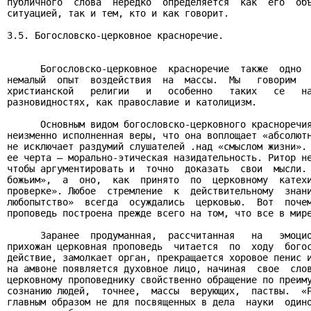
публичного  слова  нередко  определяется  как  его  объ
ситуацией, так и тем, кто и как говорит.

3.5. Богословско-церковное красноречие.

      Богословско-церковное  красноречие  также  одно  
немалый  опыт  воздействия  на  массы.  Мы   говорим   
христианской   религии   и   особенно   таких   се   на
разновидностях, как православие и католицизм.

      Основным видом богословско-церковного красноречия
неизменно исполненная веры, что она воплощает «абсолютн
не исключает раздумий слушателей .над «смыслом жизни». 
ее черта – морально-этическая назидательность. Ритор не
чтобы аргументировать и  точно  доказать  свои  мысли. 
божьим»,  а  оно,  как  принято  по  церковному  катехи
проверке». Любое  стремление  к  действительному  знани
любопытство»  всегда  осуждались  церковью.  Вот  почем
проповедь построена прежде всего на том, что все в мире
      Заранее  продуманная,  рассчитанная   на   эмоцио
прихожан церковная проповедь  читается  по  ходу  богос
действие, замолкает орган, прекращается хоровое пенис и
на амвоне появляется духовное лицо, начиная  свое  слов
церковному проповеднику свойственно обращение по преиму
сознанию людей,  точнее,  массы  верующих,  паствы.  «Р
главным образом не для посвященных в дела  науки  одино