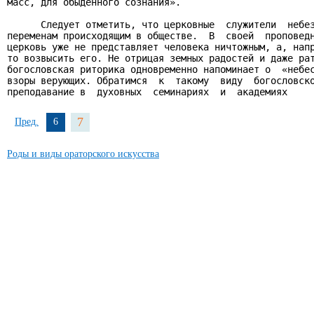
масс, для обыденного сознания».

      Следует отметить, что церковные  служители  небез
переменам происходящим в обществе.  В  своей  проповедн
церковь уже не представляет человека ничтожным, а, напр
то возвысить его. Не отрицая земных радостей и даже рат
богословская риторика одновременно напоминает о  «небес
взоры верующих. Обратимся  к  такому  виду  богословско
преподавание в  духовных  семинариях  и  академиях
7
Пред.
6
Роды и виды ораторского искусства