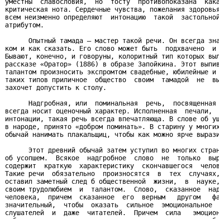
уместны  славословия,  но  тосту  противопоказана  кака
критическая нота. Сердечные чувства, пожелания здоровья
всем неизменно определяют  интонацию  такой  застольной
атрибутом.

      Опытный тамада – мастер такой речи. Он всегда зна
ком и как сказать. Его слово может быть  подхвачено  и 
Бывают, конечно, и говоруны, колоритный тип которых выл
рассказе «Оратор» (1886) в образе Запойкина. Этот выпив
талантом произносить экспромтом свадебные, юбилейные и 
таких типов приличное  общество  своим  тамадой  не  вы
захочет допустить к столу.

      Надгробная, или  поминальная  речь,  посвященная 
всегда носит оценочный характер. Исполненная  печали,  
интонации, такая речь всегда впечатляюща. В слове об уш
в народе, принято «добром поминать». В старину у многих
обычай нанимать плакальщиц, чтобы как можно ярче вырази
      Этот древний обычай затем уступил во многих стран
об усопшем.  Всякое  надгробное  слово  не  только  выр
содержит  краткую  характеристику  скончавшегося  челов
Такие речи  обязательно  произносятся  в  тех  случаях,
оставил заметный след б общественной  жизни,  в  науке,
своим трудолюбием  и  талантом.  Слово,  сказанное  над
человека,  причем  сказанное  его  верным   другом   фа
значительный,  чтобы  оказать  сильное  эмоциональное  
слушателей  и  даже  читателей.  Причем  сила   эмоцион