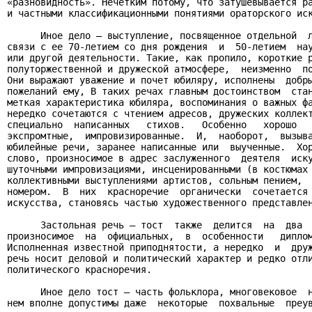
«разновидность». Нечетким потому, что затушевывается ра
и частными классификационными понятиями ораторского иск
      Иное дело – выступление, посвященное отдельной  л
связи с ее 70-летием со дня рождения  и  50-летием  нау
или другой деятельности. Такие, как пропило, короткие р
полуторжественной и дружеской атмосфере,  неизменно  по
Они выражают уважение и почет юбиляру, исполнены  добры
пожеланий ему, В таких речах главным достоинством  стан
меткая характеристика юбиляра, воспоминания о важных фа
нередко сочетаются с чтением адресов, дружеских коллект
специально  написанных   стихов.   Особенно   хорошо   
экспромтные,  импровизированные.  И,  наоборот,  вызыва
юбилейные речи, заранее написанные или  выученные.  Хор
слово, произносимое в адрес заслуженного  деятеля  иску
шуточными импровизациями, инсценированными (в костюмах 
коллективными выступлениями артистов, сольным пением,  
номером.  В  них  красноречие  органически  сочетается 
искусства, становясь частью художественного представлен
      Застольная речь – тост  также  делится  на  два  
произносимое  на  официальных,  в  особенности   диплом
Исполненная известной приподнятости, а нередко  и  друж
речь носит деловой и политический характер и редко отли
политического красноречия.

      Иное дело тост – часть фольклора, многовековое  н
нем вполне допустимы даже  некоторые  похвальные  преув