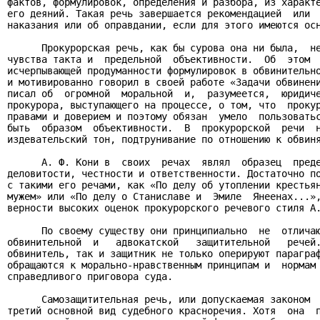
фактов, формулировок, определения и разбора, из характе
его деяний. Такая речь завершается рекомендацией  или  
наказания или об оправдании, если для этого имеются осн
      Прокурорская речь, как бы сурова она ни была,  не
чувства такта и  предельной  объективности.  Об  этом  
исчерпывающей продуманности формулировок в обвинительно
и мотивированно говорил в своей работе «Задачи обвинени
писал об  огромной  моральной  и,  разумеется,  юридиче
прокурора, выступающего на процессе, о том, что  прокур
правами и доверием и поэтому обязан  умело  пользоватьс
быть  образом  объективности.  В  прокурорской  речи  н
издевательский тон, подтрунивание по отношению к обвиня
      А. Ф. Кони в  своих  речах  являл  образец  преде
деловитости, честности и ответственности. Достаточно по
с такими его речами, как «По делу об утоплении крестьян
мужем» или «По делу о Станиславе и  Эмиле  Янеенах...»,
верности высоких оценок прокурорского речевого стиля А.
      По своему существу они принципиально  не  отличаю
обвинительной  и   адвокатской   защитительной   речей.
обвинитель, так и защитник не только оперируют параграф
обращаются к морально-нравственным принципам и  нормам 
справедливого приговора суда.

      Самозащитительная речь, или допускаемая законом  
третий основной вид судебного красноречия. Хотя  она  п