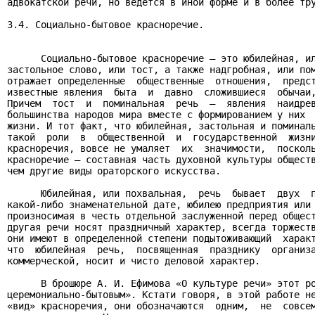
адвокатской речи, но ведется в иной форме и в более тру
3.4. Социально-бытовое красноречие.

      Социально-бытовое красноречие – это юбилейная, ил
застольное слово, или тост, а также надгробная, или пом
отражает определенные  общественные  отношения,  предст
известные явления  быта  и  давно  сложившиеся  обычаи,
Причем  тост  и  поминальная  речь  –  явления  наидрев
большинства народов мира вместе с формированием у них  
жизни. И тот факт, что юбилейная, застольная и поминаль
такой  роли  в  общественной  и  государственной  жизни
красноречия, вовсе не умаляет  их  значимости,  посколь
красноречие – составная часть духовной культуры обществ
чем другие виды ораторского искусства.

      Юбилейная, или похвальная,  речь  бывает  двух  п
какой-либо знаменательной дате, юбилею предприятия или 
произносимая в честь отдельной заслуженной перед общест
другая речи носят праздничный характер, всегда торжеств
они имеют в определенной степени подытоживающий  характ
что  юбилейная  речь,  посвященная  празднику  организа
коммерческой, носит и чисто деловой характер.

      В брошюре А. И. Ефимова «О культуре речи» этот ро
церемониально-бытовым». Кстати говоря, в этой работе не
«вид» красноречия, они обозначаются  одним,  не  совсем