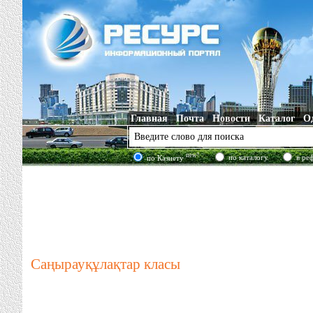
Главная
Почта
Новости
Каталог
О
new!
по каталогу
в ре
по Казнету
Саңырауқұлақтар класы