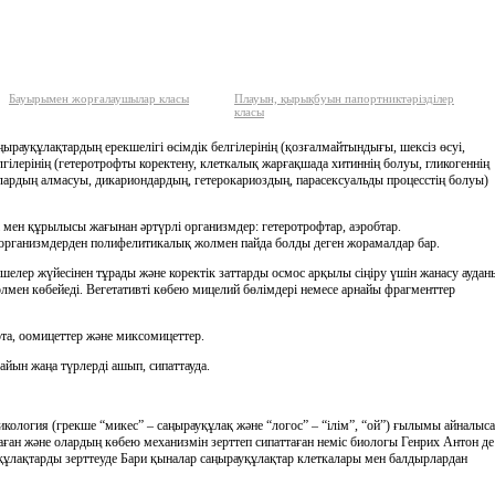
Бауырымен жорғалаушылар класы
Плауын, қырықбуын папортниктәрізділер
класы
ңырауқұлақтардың ерекшелiгi өсiмдiк белгiлерiнiң (қозғалмайтындығы, шексiз өсуi,
гiлерiнiң (гетеротрофты коректену, клеткалық жарғақшада хитиннiң болуы, гликогеннiң
лардың алмасуы, дикариондардың, гетерокариоздың, парасексуальды процесстiң болуы)
 мен құрылысы жағынан әртүрлi организмдер: гетеротрофтар, аэробтар.
 организмдерден полифелитикалық жолмен пайда болды деген жорамалдар бар.
шелер жүйесiнен тұрады және коректiк заттарды осмос арқылы сiңiру үшiн жанасу аудан
лмен көбейедi. Вегетативтi көбею мицелий бөлiмдерi немесе арнайы фрагменттер
та, оомицеттер және миксомицеттер.
айын жаңа түрлердi ашып, сипаттауда.
кология (грекше “микес” – саңырауқұлақ және “логос” – “iлiм”, “ой”) ғылымы айналыс
ан және олардың көбею механизмiн зерттеп сипаттаған немiс биологы Генрих Антон де
уқұлақтарды зерттеуде Бари қыналар саңырауқұлақтар клеткалары мен балдырлардан