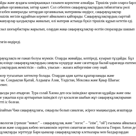
майды және ауадағы көмiрқышқыл газымен коректене алмайды. Тiршiлiк үшiн оларға бар
дайын органикалық заттар қажет. Сол себептен саңырауқұлақтардың табиғаттағы рөлi
газбен минералды заттардан органикалық материяны өндiрсе, саңырауқұлақтар
шiлiк негiзiн құрайтын керемет айналымға қайтарады. Саңырауқұлақтардың сырттай
ануарлар қалдықтары жиналып, өлi материя астында бүкiл тiршiлiк құрып кететiн едi.
 қызыл шоғырбастары жарылып, олардан жаңа саңырауқұлақтар өсетiн спораларды шашып
гiн өндiредi.
рауқұлақта не ғажап болуы мүмкiн. Оларды жинайды, кептiредi, куырып тұздайды. Бұл
ң өзiнде саңырауқұлақтардың санаулы күндерде және сағаттарда былай қарағанда ештем
ақтардың жемiстiсiн – сыйға, улысын – жазаға жiбергенiне сену оңай.
сер туғызатын заттектер болады. Олардан адам қатты құштарланады және
лған. Сондықтан Қытай, Алдыңғы Азия, Үндiстан, Мексика және Қиыр Шығыс
емес.
ңызды рөл атқарған. Тура солай Хаома деп осы iшiмдiкке арналған құдайды және оны
әне уақытша күш арттыратын iшiмдiктi сүт қосылған шыбын жұт саңырауқұлақтарынан
тi iс болған.
сыйлайтын Чжи саңырауқұлағы, сиқырлы болып саналған, әсiресе мыңжылдық ағаштарда
кология (грекше “микес” – саңырауқұлақ және “логос” – “iлiм”, “ой”) ғылымы айналыс
ан және олардың көбею механизмiн зерттеп сипаттаған немiс биологы Генрих Антон де
уқұлақтарды зерттеуде Бари қыналар саңырауқұлақтар клеткалары мен балдырлардан