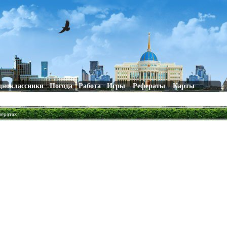
дноклассники
Погода
Работа
Игры
Рефераты
Карты
фератах