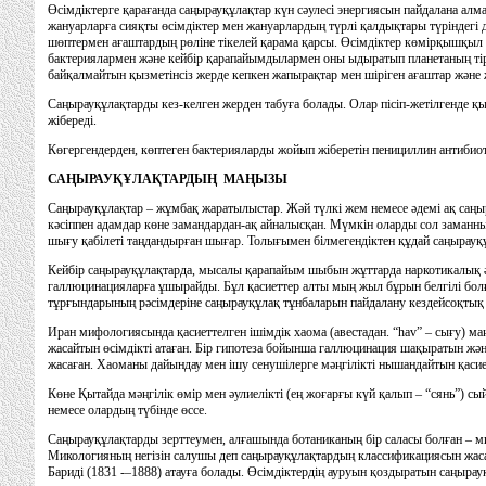
Өсiмдiктерге қарағанда саңырауқұлақтар күн сәулесi энергиясын пайдалана ал
жануарларға сияқты өсiмдiктер мен жануарлардың түрлi қалдықтары түрiндегi 
шөптермен ағаштардың рөлiне тiкелей қарама қарсы. Өсiмдiктер көмiрқышқыл 
бактериялармен және кейбiр қарапайымдылармен оны ыдыратып планетаның тiр
байқалмайтын қызметiнсiз жерде кепкен жапырақтар мен шiрiген ағаштар және ж
Саңырауқұлақтарды кез-келген жерден табуға болады. Олар пiсiп-жетiлгенде
жiбередi.
Көгергендерден, көптеген бактерияларды жойып жiберетiн пенициллин антибиоти
САҢЫРАУҚҰЛАҚТАРДЫҢ МАҢЫЗЫ
Саңырауқұлақтар – жұмбақ жаратылыстар. Жәй түлкi жем немесе әдемi ақ саңы
кәсiппен адамдар көне замандардан-ақ айналысқан. Мүмкiн оларды сол заманны
шығу қабiлетi таңдандырған шығар. Толығымен бiлмегендiктен құдай саңырауқұл
Кейбiр саңырауқұлақтарда, мысалы қарапайым шыбын жұттарда наркотикалық ә
галлюцинацияларға ұшырайды. Бұл қасиеттер алты мың жыл бұрын белгiлi бо
тұрғындарының рәсiмдерiне саңырауқұлақ тұнбаларын пайдалану кездейсоқтық 
Иран мифологиясында қасиеттелген iшiмдiк хаома (авестадан. “hav” – сығу) ма
жасайтын өсiмдiктi атаған. Бiр гипотеза бойынша галлюцинация шақыратын ж
жасаған. Хаоманы дайындау мен iшу сенушiлерге мәңгiлiктi нышандайтын қасиет
Көне Қытайда мәңгiлiк өмiр мен әулиелiктi (ең жоғарғы күй қалып – “сянь”) 
немесе олардың түбiнде өссе.
Саңырауқұлақтарды зерттеумен, алғашында ботаниканың бiр саласы болған – ми
Микологияның негiзiн салушы деп саңырауқұлақтардың классификациясын жасағ
Баридi (1831 -–1888) атауға болады. Өсiмдiктердiң ауруын қоздыратын саңыра