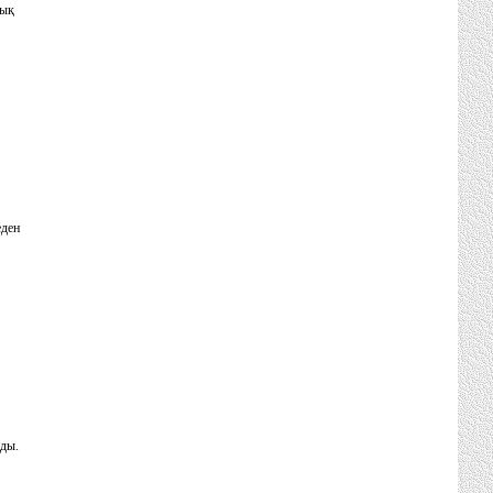
лық
еден
ады.