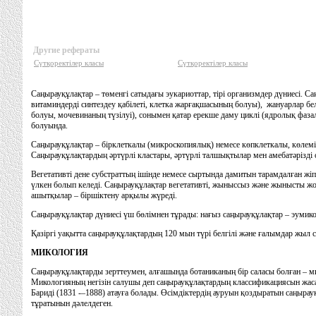
Другие рефераты
Сүтқоректілер класы
Сүтқоректілер класы
Саңырауқұлақтар – төменгi сатыдағы эукариоттар, тiрi организмдер дүниесi. Са
витаминдердi синтездеу қабiлетi, клетка жарғақшасының болуы), жануарлар бел
болуы, мочевинаның түзiлуi), сонымен қатар ерекше даму циклi (ядролық фаза
болуында.
Саңырауқұлақтар – бiрклеткалы (микроскопиялық) немесе көпклеткалы, көлемi
Саңырауқұлақтардың әртүрлi кластары, әртүрлi талшықтылар мен амебатәрiздi
Вегетативтi дене субстраттың iшiнде немесе сыртында дамитын тарамдалған жiп
үлкен болып келедi. Саңырауқұлақтар вегетативтi, жыныссыз және жынысты жо
ашытқылар – бiршiктену арқылы жүредi.
Саңырауқұлақтар дүниесi үш бөлiмнен тұрады: нағыз саңырауқұлақтар – эумико
Қазiргi уақытта саңырауқұлақтардың 120 мын түрi белгiлi және ғалымдар жыл с
МИКОЛОГИЯ
Саңырауқұлақтарды зерттеумен, алғашында ботаниканың бiр саласы болған – ми
Микологияның негiзiн салушы деп саңырауқұлақтардың классификациясын жасағ
Баридi (1831 -–1888) атауға болады. Өсiмдiктердiң ауруын қоздыратын саңыра
тұратынын дәлелдеген.