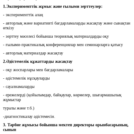
1.Эксперименттік жұмыс және ғылыми зерттеулер:
-
эксперименттік алаң
-
авторлық және вариативті бағдарламаларды жасақтау және сынақтан
өткізу
- зерттеу мәселесі бойынша теориялық материалдарды оқу
- ғылыми-практикалық конференциялар мен семинарларға қатысу
- авторлық материалдар жасақтау
2.Әдістемелік құжаттарды жасақтау
-
оқу жоспарлары мен бағдарламалары
- әдістемелік нұсқауларды
- сауалнамаларды
- ережелерді (қойылымдар, байқаулар, көрмелер, шығармашылық
жұмыстар
туралы және т.б.)
-диагностикалау әдістемесін.
3. Тәрбие жұмысы бойынша мектеп директоры орынбасарының,
сынып