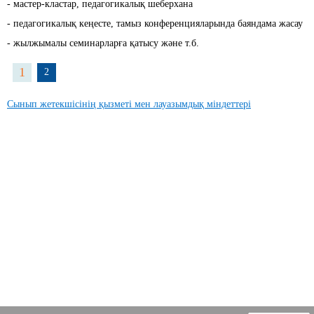
- мастер-кластар, педагогикалық шеберхана
- педагогикалық кеңесте, тамыз конференцияларында баяндама жасау
- жылжымалы семинарларға қатысу және т.б.
1
2
Сынып жетекшісінің қызметі мен лауазымдық міндеттері