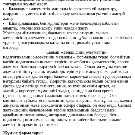
топтармен жұмыс жасау
Балалармен әлеуметтік маңызды іс-әрекеттер ұйымдастыру,
олардың әлеуметтік өзін-өзі анықтау мен қалыптасуы үшін жағдай
жасау
Шығармашылық бейімділіктерін және балалардың қабілетін
анықтау, оларды іске асыру үшін жағдай жасау
Жоғарыда айтылғанның барлығын ескере отырып, сынып
жетекшісінің әлеуметтік-педагогикалық құбылысының ерекшелігі мен
үрдіске қатысушыларына қатысты оның рольдік ұстанымы
өзгереді.
Сынып жетекшісінің әлеуметтік-
педагогикалық іс-әрекетінің мазмұны – формальды түрде болмайтын
кәсіби-педагогикалық емес, керісінше «табиғи» қызметтестік, ересек
адам мен баланың өзара түсінікті қатынасы. Оның мазмұны ерекше
адамға өзінің тұлғалық мүмкіндіктерін жүзеге асыруға жағдай жасап,
оның тұлғалық қасиеттерін баламен қарым-қатынасқа түсу барысында
неғұрлым байыта түседі. Үдерістің қатысушысы болып балаға өзінің
ересек адам ретінде сезінуге, оның өз күшіне сенім артып, өзі
«менің» көрсетуге мүмкіндігі туады, осындай да бала ересек
(досынан, жолдасынан) адамнан нағыз көмек көре алады. Осы
компонент субъект ұстанымының қалыптасуына, жас тұлғаның жалпы
дамуына оның жеке ерекшелігін ескере отырып, оң әсер етеді. Сынып
жетекшесінің балаларымен тәрбие жұмысының бағдарлаамсы
әрдайым инновациялық, авторлық, динамикалық болады, бұл –
педагогтың шығармашылық, нақты тәжірибеге бағытылған және
жемісті іс-әрекетінің нәтижесі.
Жұмыс формалары: