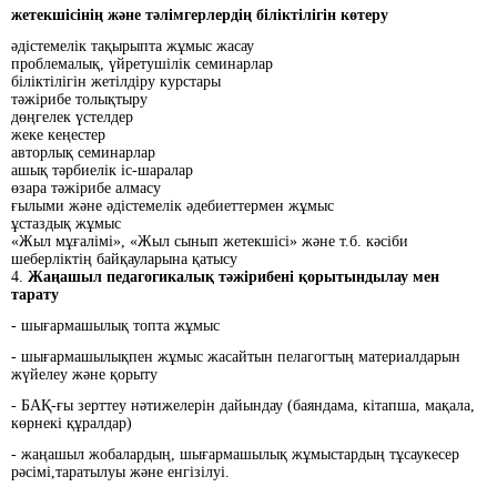
жетекшісінің және тәлімгерлердің біліктілігін көтеру
әдістемелік тақырыпта жұмыс жасау
проблемалық, үйретушілік семинарлар
біліктілігін жетілдіру курстары
тәжірибе толықтыру
дөңгелек үстелдер
жеке кеңестер
авторлық семинарлар
ашық тәрбиелік іс-шаралар
өзара тәжірибе алмасу
ғылыми және әдістемелік әдебиеттермен жұмыс
ұстаздық жұмыс
«Жыл мұғалімі», «Жыл сынып жетекшісі» және т.б. кәсіби
шеберліктің байқауларына қатысу
4.
Жаңашыл педагогикалық тәжірибені қорытындылау мен
тарату
- шығармашылық топта жұмыс
- шығармашылықпен жұмыс жасайтын пелагогтың материалдарын
жүйелеу және қорыту
- БАҚ-ғы зерттеу нәтижелерін дайындау (баяндама, кітапша, мақала,
көрнекі құралдар)
- жаңашыл жобалардың, шығармашылық жұмыстардың тұсаукесер
рәсімі,таратылуы және енгізілуі.