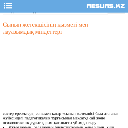
Сынып жетекшісінің қызметі мен
лауазымдық міндеттері
сектер-ересектер», сонымен қатар «сынып жетекшісі-бала-ата-ана»
жүйесіндегі педагогикалық тұрғысынан мақсатқа сай және
психологиялық дұрыс қарым-қатынасты ұйымдастыру
Ұжымдармен, балалардың бірлестіктерімен және үлкен, кіші