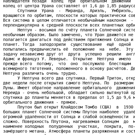
наблюдателя позади  колец  при  орбитальном  движении  
колец от центра Урана составляет от 1,6 до 1,85 радиуса
      Спутники  Урана  -  Миранда,  Ариэль,  Умбриэль, 
вращаются по орбитам, плоскости которых практически сов
Вся система в целом отличается необычайным наклоном  - 
перпендикулярна к средней плоскости всех планетных орби
      Нептун - восьмая по счёту планета Солнечной систе
необычным образом. Было замечено, что Уран движется не 
полагается двигаться под действием притяжения Солнца и 
планет. Тогда  заподозрили  существование  ещё  одной  
попытались предвычислить её  положение  на  небе.  Эту 
задачу независимо друг от  друга  успешно  решили  англ
Адамс и француз У. Леверье.  Открытие  Нептуна  имело  
прежде всего  потому,  что  оно  послужило  блестящим  
всемирного тяготения, положенного в основу расчётов. Де
Нептуна различить очень трудно.

      У Нептуна всего два спутника. Первый Тритон, откр
две недели после открытия самого Нептуна. По  размерам 
Луны. Имеет обратное направление орбитального  движения
Нереида - очень небольшой, обладает сильно вытянутой ор
спутника до планеты меняется в пределах от 1,5 до 9,6 м
орбитального движения - прямое.

      Плутон был открыт Клайдосом Томбо (США)  в  1930 
больших планет Солнечной системы Плутон наиболее  удалё
огромной удалённости от Солнца и слабой освещённости  и
сложно. Поверхность Плутона, нагреваемая Солнцем  до  м
наименее холодных  полуденных  участках,  покрыта,  по-
замёрзшего метана. Атмосфера планеты разряженная и сост