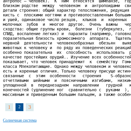
антропос – человек).  К  ним  относятся  шимпанзе,  гор
близком родстве  между  человеком  и  антропоидами  сви
детали строения: общий характер телосложения, редукция 
кисть с  плоскими ногтями и противопоставленным большим
и ушей, одинаковое число резцов,  клыков  и  коренных  
молочных  зубов  и  многое  другое.  Очень  важны   чер
сходства: общие группы крови,  болезни  (туберкулез,  г
СПИД, воспаление легких) и  паразиты (например, головна
поразительная близость хромосомного  аппарата.  Тщатель
нервной  деятельности  человекообразных  обезьян   выяв
животных к человеку и  по ряду их поведенческих реакций
особенно показательна  их  способность  использовать  р
качестве простейших орудий.. Изучение всех особенностей
показывает, что человек принадлежит  к  семейству  Гоми
класса Млекопитающие. Однако между человеком и человеко
есть и коренные отличия. Только человеку присуще истинн
связанные  с  этим  особенности   строения    S-образно
отчетливыми  шейными  и  поясничными  изгибами,  низким
уплощенной  в  переднезаднем  направлении   грудной   к
конечностей (удлинение ног  сравнительно с  руками  ), 
массивным и приведенным большим пальцем, а также особе
1
3
2
Солнечная система