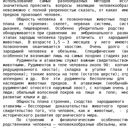
использование   самых   разнообразных   методов    иссл
значительно прояснить  вопросы  эволюции  человекообраз
невозможно с полной уверенностью сказать, от каких  име
предков произошел человек.

      Общность человека  и  позвоночных  животных  подт
плана  их  строения:  скелет,  нервная  система,   сист
дыхания, пищеварения.  Особенно  убедительно  родство  
обнаруживается при сравнении  их  эмбрионального  разви
этапах зародыш человека трудно  отличить  от  зародышей
животных.  В возрасте 1,5 – 3  месяцев  у  него  имеютс
позвоночник  оканчивается  хвостом.   Очень   долго   с
зародышей  человека  и  обезьяны.   Специфические   (ви
особенности возникают лишь на самых поздних стадиях раз
      Рудименты и атавизмы служат важным свидетельством
животными. Рудиментов в теле человека около 90:  копчик
редуцированного  хвоста);  складка  в  уголке  глаза  (
перепонки); тонкие волосы на теле (остаток шерсти); отр
аппендикс и др.  Все  эти  рудименты  бесполезны  для  
наследием  животных  предков.  К  атавизмам  (необычайн
рудиментам) относятся наружный хвост, с которым очень р
люди; обильный волосяной покров на  лице  и  теле;  мно
развитые клыки и др.

      Общность плана строения, сходство  зародышевого  
атавизмы – бесспорные  доказательства  животного  проис
свидетельство того, что человек, как и  животные,  -  р
исторического развития органического мира.

      По  строению   и   физиологическим   особенностям
родственники человека – человекообразные обезьяны, или 