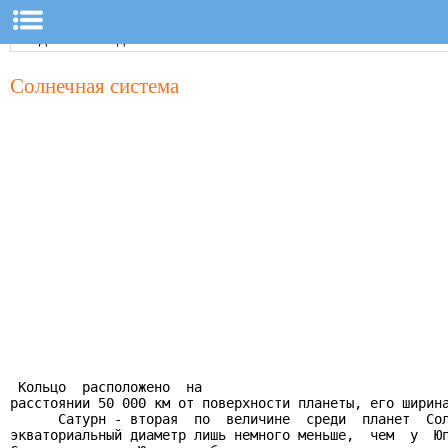
Солнечная система
 Кольцо  расположено  на

расстоянии 50 000 км от поверхности планеты, его ширина
      Сатурн - вторая  по  величине  среди  планет  Сол
экваториальный диаметр лишь немного меньше,  чем  у  Юп