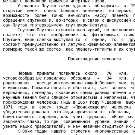
метана с возможной примесью инертных газов.

      У планеты Плутон также удалось  обнаружить  в  19
открытие  имеет  очень  большое  значение,  во-первых, 
возможность  более  точно  вычислить  массу  планеты  п
обращения спутника и, во-вторых, в связи с дискуссией о
сам Плутон «потерявшимся» спутником Нептуна.

      Спутник Плутона относительно яркий, но расположен
планете,  что  его  изображение  на  фотоснимках  слива
Плутона, лишь слегка выступая то  с  одной,  то  с  дру
состоит преимущественно из летучих химических элементов
примерно такой же состав, как планеты-гиганты и их спут
                           Происхождение человека

      Первые  приматы  появились  около    70   млн.   
человекообразные появились  обезьяны   -   34   млн.  л
родословная   всегда интересовала людей больше, чем  пр
и животных. Попытки понять и объяснить, как  возник  че
верованиях, легендах, сказаниях самых разных племен и н
научные знания были слишком отрывистыми и неполными, чт
происхождения человека. Лишь в 1857 году Ч.Дарвин  выск
1871  году  в  своем  труде  «Происхождение  человека  
убедительно доказал, что люди произошли от  обезьяны,  
божественного творения, как  учит  церковь.  «Если  мы 
закрывать глаза, то при  современном  уровне  знаний  с
узнать наших прародителей, и нам незачем стыдиться их»,
      К 80-м годам  нашего  столетия  многочисленные  и