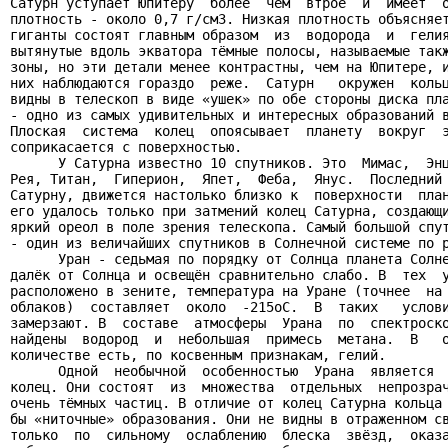
Сатурн уступает Юпитеру  более  чем  втрое  и  имеет  о
плотность - около 0,7 г/см3. Низкая плотность объясняет
гиганты состоят главным образом  из  водорода  и  гелия
вытянутые вдоль экватора тёмные полосы, называемые такж
зоны, но эти детали менее контрастны, чем на Юпитере, и
них наблюдаются гораздо  реже.  Сатурн   окружен  кольц
видны в телескоп в виде «ушек» по обе стороны диска пла
- одно из самых удивительных и интересных образований в
Плоская  система  колец  опоясывает  планету  вокруг  э
соприкасается с поверхностью.

      У Сатурна известно 10 спутников. Это  Мимас,  Энц
Рея, Титан,  Гиперион,  Япет,  Феба,  Янус.  Последний 
Сатурну, движется настолько близко к  поверхности  план
его удалось только при затмений колец Сатурна, создающи
яркий ореол в поле зрения телескопа. Самый большой спут
- один из величайших спутников в Солнечной системе по р
      Уран - седьмая по порядку от Солнца планета Солне
далёк от Солнца и освещён сравнительно слабо. В  тех  у
расположено в зените, температура на Уране (точнее  на 
облаков)  составляет  около  -215оС.  В  таких   услови
замерзают. В  составе  атмосферы  Урана  по  спектроско
найдены  водород  и  небольшая  примесь  метана.  В   о
количестве есть, по косвенным признакам, гелий.

      Одной  необычной  особенностью  Урана  является  
колец. Они состоят  из  множества  отдельных  непрозрач
очень тёмных частиц. В отличие от колец Сатурна кольца 
бы «ниточные» образования. Они не видны в отраженном св
только  по  сильному  ослаблению  блеска  звёзд,  оказа