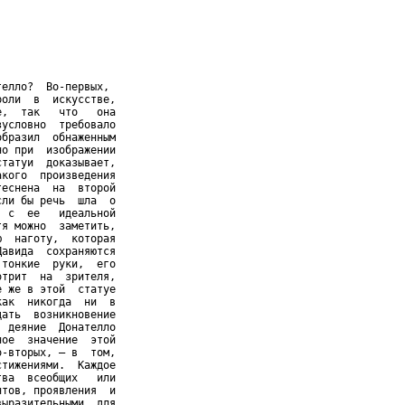
елло?  Во-первых,

оли  в  искусстве,

,  так   что   она

условно  требовало

бразил  обнаженным

о при  изображении

татуи  доказывает,

кого  произведения

еснена  на  второй

ли бы речь  шла  о

 с  ее   идеальной

я можно  заметить,

  наготу,  которая

авида  сохраняются

тонкие  руки,  его

трит  на  зрителя,

 же в этой  статуе

ак  никогда  ни  в

ать  возникновение

 деяние  Донателло

ое  значение  этой

-вторых, – в  том,

тижениями.  Каждое

ва  всеобщих   или

тов, проявления  и

ыразительными  для
