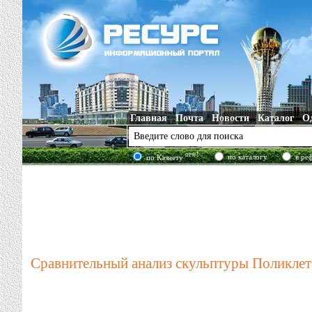
Главная
Почта
Новости
Каталог
О
new!
по каталогу
в ре
по Казнету
Сравнительный анализ скульптуры Поликлет