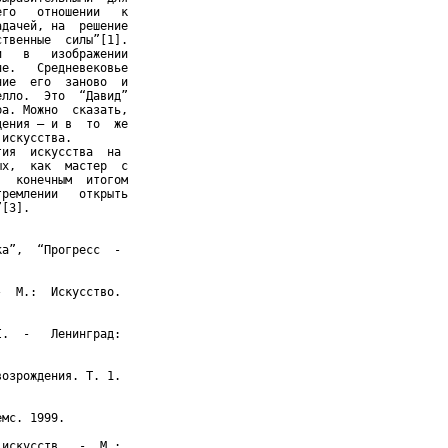
го   отношении   к

дачей, на  решение

твенные  силы”[1].

   в   изображении

е.   Средневековье

ие  его  заново  и

лло.  Это  “Давид”

а. Можно  сказать,

ения – и в  то  же

искусства.

ия  искусства  на

х,  как  мастер  с

  конечным  итогом

ремлении   открыть

[3].

а”,  “Прогресс  -

  М.:  Искусство.

.  -   Ленинград:

озрождения. Т. 1.

мс. 1999.

искусств.  -  М.:
