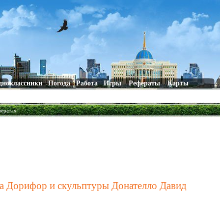
дноклассники
Погода
Работа
Игры
Рефераты
Карты
фератах
а Дорифор и скульптуры Донателло Давид