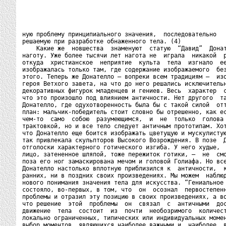
ную проблему принципиального значения,  последовательно

решаемую при разработке обнаженного тела. (4)

    Какие же  новшества  знаменуют  статую  “Давид”  Донат
наготу. Уже более тысячи лет нагота не  играла  никакой  р
откуда  христианское  неприятие  культа  тела  изгнало  ее
изображалась только там, где содержание изображаемого  без
этого. Теперь же Донателло – вопреки всем традициям –  изо
героя Ветхого завета, на что до него решались исключительн
декоративных фигурок младенцев и гениев. Весь  характер  с
что это произошло под влиянием античности. Нет другого  та
Донателло, где одухотворенность была бы с такой силой  отт
план: мальчик-победитель стоит словно бы отрешенно, как ес
чем-то  само  собою  разумеющимся,  и  не  только  голова 
трактовкой, но и все тело следует античным прототипам. Хот
что Донателло еще боится изображать цветущую и мускулистую
так привлекала скульпторов Высокого Возрождения. В позе  Д
отголоски характерного готического изгиба. У него худые,  
лицо, затененное шляпой, тоже пережиток готики, –  не  смо
поза его ног замаскирована мечом и головой Голиафа. Но все
Донателло настолько вплотную приблизился к  античности,  к
ранних, ни в поздних своих произведениях. Мы можем  наблюд
нового понимания значения тела для искусства. “Гениальное 
состояло, во-первых, в том, что  он  осознал  первостепенн
проблемы и отразил эту позицию в своих произведениях, а во
что решение  этой  проблемы  он  связал  с  античными  дос
движение  тела  состоит  из  почти  необозримого  количест
локально ограниченных, типических или индивидуальных момен
выбор моментов, являющихся наиболее важными и  наиболее  в