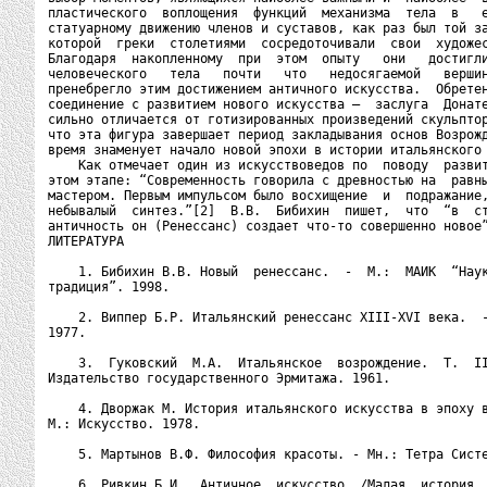
пластического  воплощения  функций  механизма  тела  в   е
статуарному движению членов и суставов, как раз был той за
которой  греки  столетиями  сосредоточивали  свои  художес
Благодаря  накопленному  при  этом  опыту   они   достигли
человеческого   тела   почти   что   недосягаемой   вершин
пренебрегло этим достижением античного искусства.  Обретен
соединение с развитием нового искусства –  заслуга  Донате
сильно отличается от готизированных произведений скульптор
что эта фигура завершает период закладывания основ Возрожд
время знаменует начало новой эпохи в истории итальянского 
    Как отмечает один из искусствоведов по  поводу  развит
этом этапе: “Современность говорила с древностью на  равны
мастером. Первым импульсом было восхищение  и  подражание,
небывалый  синтез.”[2]  В.В.  Бибихин  пишет,  что  “в  ст
античность он (Ренессанс) создает что-то совершенно новое”
ЛИТЕРАТУРА

    1. Бибихин В.В. Новый  ренессанс.  -  М.:  МАИК  “Наук
традиция”. 1998.

    2. Виппер Б.Р. Итальянский ренессанс XIII-XVI века.  -
1977.

    3.  Гуковский  М.А.  Итальянское  возрождение.  Т.  II
Издательство государственного Эрмитажа. 1961.

    4. Дворжак М. История итальянского искусства в эпоху в
М.: Искусство. 1978.

    5. Мартынов В.Ф. Философия красоты. - Мн.: Тетра Систе
    6. Ривкин Б.И.  Античное  искусство  /Малая  история  