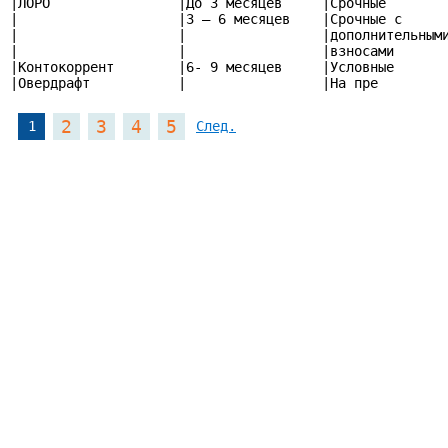
|ЛОРО                |До 3 месяцев     |Срочные        
|                    |3 – 6 месяцев    |Срочные с      
|                    |                 |дополнительными
|                    |                 |взносами       
|Контокоррент        |6- 9 месяцев     |Условные       
|Овердрафт           |                 |На пре
2
3
4
5
1
След.