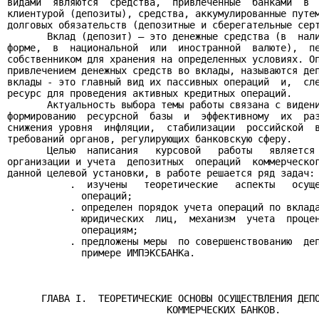
видами  являются  средства,  привлеченные  банками  в  
клиентурой (депозиты), средства, аккумулированные путем
долговых обязательств (депозитные и сберегательные серт
       Вклад (депозит) – это денежные средства (в  нали
форме,  в  национальной  или  иностранной  валюте),  пе
собственником для хранения на определенных условиях. Оп
привлечением денежных средств во вклады, называются деп
вклады - это главный вид их пассивных операций  и,  сле
ресурс для проведения активных кредитных операций.

       Актуальность выбора темы работы связана с видени
формированию  ресурсной  базы  и  эффективному  их  раз
снижения уровня  инфляции,  стабилизации  российской  в
требований органов, регулирующих банковскую сферу.

       Целью  написания   курсовой   работы   является 
организации и учета  депозитных  операций  коммерческог
данной целевой установки, в работе решается ряд задач:

           .  изучены   теоретические   аспекты   осуще
             операций;

           . определен порядок учета операций по вклада
             юридических  лиц,  механизм  учета  процен
             операциям;

           . предложены меры  по совершенствованию  деп
             примере ИМПЭКСБАНКа.

      ГЛАВА I.  ТЕОРЕТИЧЕСКИЕ ОСНОВЫ ОСУЩЕСТВЛЕНИЯ ДЕПО
                            КОММЕРЧЕСКИХ БАНКОВ.
