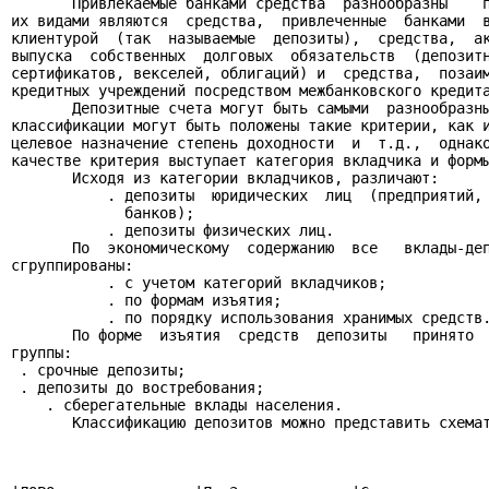
       Привлекаемые банками средства  разнообразны    п
их видами являются  средства,  привлеченные  банками  в
клиентурой  (так  называемые  депозиты),  средства,  ак
выпуска  собственных  долговых  обязательств  (депозитн
сертификатов, векселей, облигаций) и  средства,  позаим
кредитных учреждений посредством межбанковского кредита
       Депозитные счета могут быть самыми  разнообразны
классификации могут быть положены такие критерии, как и
целевое назначение степень доходности  и  т.д.,  однако
качестве критерия выступает категория вкладчика и формы
       Исходя из категории вкладчиков, различают:

           . депозиты  юридических  лиц  (предприятий, 
             банков);

           . депозиты физических лиц.

       По  экономическому  содержанию  все   вклады-деп
сгруппированы:

           . с учетом категорий вкладчиков;

           . по формам изъятия;

           . по порядку использования хранимых средств.
       По форме  изъятия  средств  депозиты   принято  
группы:

 . срочные депозиты;

 . депозиты до востребования;

    . сберегательные вклады населения.

       Классификацию депозитов можно представить схемат