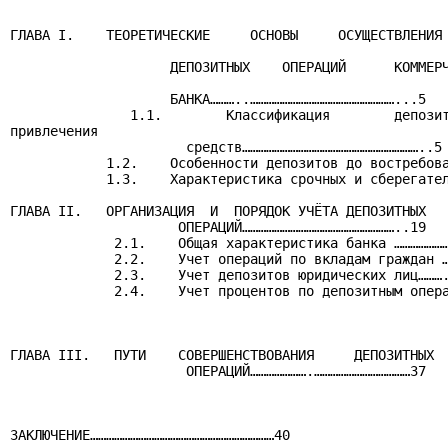
ГЛАВА I.    ТЕОРЕТИЧЕСКИЕ     ОСНОВЫ     ОСУЩЕСТВЛЕНИЯ

                    ДЕПОЗИТНЫХ    ОПЕРАЦИЙ      КОММЕРЧ
                    БАНКА………..………………………………………………...5

               1.1.        Классификация        депозит
привлечения

                      средств…………………………………………………………..5

            1.2.    Особенности депозитов до востребова
            1.3.    Характеристика срочных и сберегател
ГЛАВА II.   ОРГАНИЗАЦИЯ  И  ПОРЯДОК УЧЁТА ДЕПОЗИТНЫХ

                     ОПЕРАЦИЙ…………………………………………………..19

             2.1.    Общая характеристика банка …………………
             2.2.    Учет операций по вкладам граждан …
             2.3.    Учет депозитов юридических лиц……….
             2.4.    Учет процентов по депозитным опера
ГЛАВА III.   ПУТИ    СОВЕРШЕНСТВОВАНИЯ     ДЕПОЗИТНЫХ

                      ОПЕРАЦИЙ………………….………………………………37

ЗАКЛЮЧЕНИЕ……………………………………………………………40
