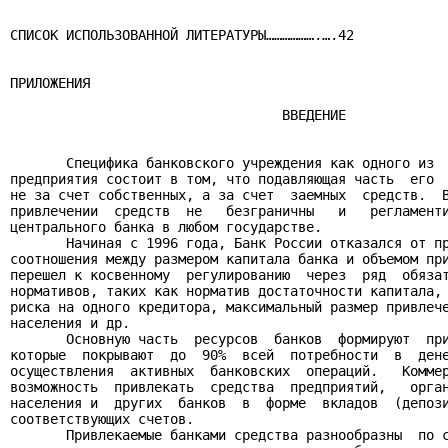
СПИСОК ИСПОЛЬЗОВАННОЙ ЛИТЕРАТУРЫ……………….….42

ПРИЛОЖЕНИЯ

                                  ВВЕДЕНИЕ

       Специфика банковского учреждения как одного из  
предприятия состоит в том, что подавляющая часть  его  
не за счет собственных, а за счет  заемных  средств.  В
привлечении  средств  не   безграничны   и   регламенти
центрального банка в любом государстве.

       Начиная с 1996 года, Банк России отказался от пр
соотношения между размером капитала банка и объемом при
перешел к косвенному  регулированию  через  ряд  обязат
нормативов, таких как норматив достаточности капитала, 
риска на одного кредитора, максимальный размер привлече
населения и др.

       Основную часть  ресурсов  банков  формируют  при
которые  покрывают  до  90%  всей  потребности  в  дене
осуществления  активных  банковских  операций.   Коммер
возможность  привлекать  средства  предприятий,   орган
населения и  других  банков  в  форме  вкладов  (депози
соответствующих счетов.

       Привлекаемые банками средства разнообразны  по с