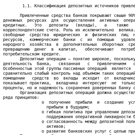
        1.1. Классификация депозитных источников привле
       Привлеченные средства банков покрывают свыше 90%
денежных  ресурсах  для  осуществления  активных  опера
кредитных.   Это   депозиты   (вклады),   а    также   
корреспондентские счета. Роль их исключительно  велика.
свободные  средства  юридических  и  физических  лиц  н
ресурсов,  коммерческие  банки  с  их  помощью   удовле
народного  хозяйства  в  дополнительных  оборотных  сре
превращению  денег  в  капитал,   обеспечивают   потреб
потребительском кредите.

       Депозитные операции – понятие широкое, поскольку
деятельность  банка,   связанная   с   привлечением   с
Особенностью этой группы пассивных операций  является  
сравнительно слабый контроль над объемом таких операций
помещении   средств  во  вклады  исходит  от  вкладчико
показывает практика,  вкладчика  интересуют  не  только
проценты, но и надежность сохранения доверенных банку с
       Организация депозитных операций должна осуществл
ряда принципов:

                o  получение  прибыли  и  создание  усл
                  прибыли в будущем;

                o гибкая политика при управлении депози
                  поддержания оперативной ликвидности б
                o согласованность между депозитной поли
                  активов;

                o развитие банковских услуг с целью при