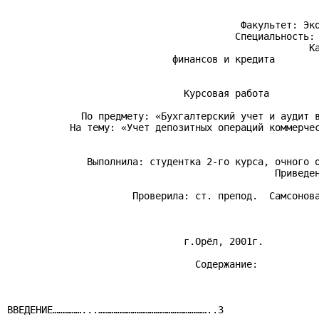
                                         Факультет: Эко
                                        Специальность: 
                                                     Ка
                             финансов и кредита

                               Курсовая работа

             По предмету: «Бухгалтерский учет и аудит в
           На тему: «Учет депозитных операций коммерчес
              Выполнила: студентка 2-го курса, очного о
                                               Приведен
                      Проверила: ст. препод.  Самсонова
                               г.Орёл, 2001г.

                                 Содержание:

ВВЕДЕНИЕ……………...…………………………………………………..3
