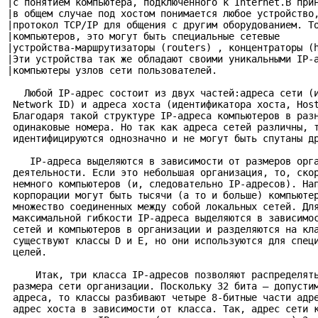
|с понятием компьютера, подключенного к Internet.В прин
|в общем случае под хостом понимается любое устройство,
|протокол TCP/IP для общения с другим оборудованием. То
|компьютеров, это могут быть специальные сетевые       
|устройства-маршрутизаторы (routers) , концентраторы (h
|Эти устройства так же обладают своими уникальными IP-а
|компьютеры узлов сети пользователей.                  
   Любой IP-адрес состоит из двух частей:адреса сети (и
 Network ID) и адреса хоста (идентификатора хоста, Host
 Благодаря такой структуре IP-адреса компьютеров в разн
 одинаковые номера. Но так как адреса сетей различны, т
 идентифицируются однозначно и не могут быть спутаны др
    IP-адреса выделяются в зависимости от размеров орга
 деятельности. Если это небольшая организация, то, скор
 немного компьютеров (и, следовательно IP-адресов). Нап
 корпорации могут быть тысячи (а то и больше) компьютер
 множество соединенных между собой локальных сетей. Для
 максимальной гибкости IP-адреса выделяются в зависимос
 сетей и компьютеров в организации и разделяются на кла
 существуют классы D и E, но они используются для специ
 целей.

     Итак, три класса IP-адресов позволяют распределять
 размера сети организации. Поскольку 32 бита – допустим
 адреса, то классы разбивают четыре 8-битные части адре
 адрес хоста в зависимости от класса. Так, адрес сети к