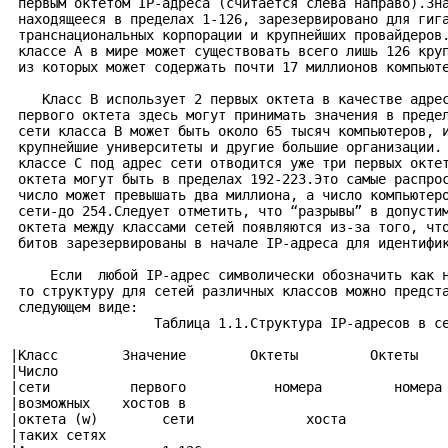
 первым октетом IP-адреса (считается слева направо).Зна
 находящееся в пределах 1-126, зарезервировано для гига
 транснациональных корпорации и крупнейших провайдеров.
 классе А в мире может существовать всего лишь 126 круп
 из которых может содержать почти 17 миллионов компьюте
    Класс В использует 2 первых октета в качестве адрес
 первого октета здесь могут принимать значения в предел
 сети класса В может быть около 65 тысяч компьютеров, и
 крупнейшие университеты и другие большие организации. 
 классе С под адрес сети отводится уже три первых октет
 октета могут быть в пределах 192-223.Это самые распрос
 число может превышать два миллиона, а число компьютеро
 сети-до 254.Следует отметить, что “разрывы” в допустим
 октета между классами сетей появляются из-за того, что
 битов зарезервированы в начале IP-адреса для идентифик
     Если  любой IP-адрес символически обозначить как н
 то структуру для сетей различных классов можно предста
 следующем виде:

                  Таблица 1.1.Структура IP-адресов в се
|Класс        Значение        Октеты         Октеты    
|Число                                                 
|сети          первого           номера         номера 
|возможных    хостов в                                 
|октета (w)        сети              хоста             
|таких сетях                                           