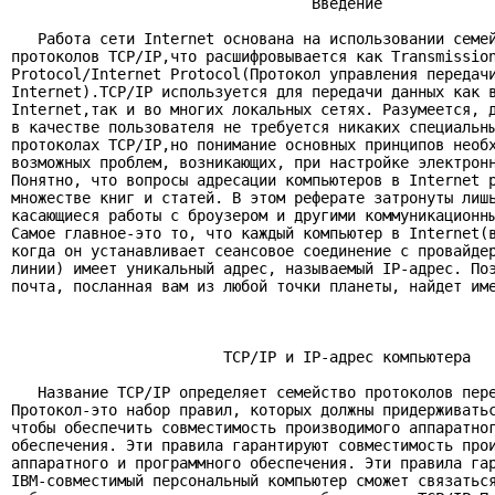
                                  Введение

   Работа сети Internet основана на использовании семей
протоколов TCP/IP,что расшифровывается как Transmission
Protocol/Internet Protocol(Протокол управления передачи
Internet).TCP/IP используется для передачи данных как в
Internet,так и во многих локальных сетях. Разумеется, д
в качестве пользователя не требуется никаких специальны
протоколах TCP/IP,но понимание основных принципов необх
возможных проблем, возникающих, при настройке электронн
Понятно, что вопросы адресации компьютеров в Internet р
множестве книг и статей. В этом реферате затронуты лишь
касающиеся работы с броузером и другими коммуникационны
Самое главное-это то, что каждый компьютер в Internet(в
когда он устанавливает сеансовое соединение с провайдер
линии) имеет уникальный адрес, называемый IP-адрес. Поэ
почта, посланная вам из любой точки планеты, найдет име
                        TCP/IP и IP-адрес компьютера

   Название TCP/IP определяет семейство протоколов пере
Протокол-это набор правил, которых должны придерживатьс
чтобы обеспечить совместимость производимого аппаратног
обеспечения. Эти правила гарантируют совместимость прои
аппаратного и программного обеспечения. Эти правила гар
IBM-совместимый персональный компьютер сможет связаться