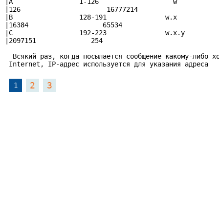
|А                 1-126                   w           
|126                      16777214                     
|B                 128-191               w.x           
|16384                   65534                         
|C                 192-223               w.x.y         
|2097151              254                              
  Всякий раз, когда посылается сообщение какому-либо хо
 Internet, IP-адрес используется для указания адреса 
2
3
1