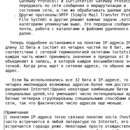
       Gateway Protocol) и IGP(Interior Gateway Protoco
       передавать по сети сообщения о маршрутизации и  
       состоянии сети, а так же обрабатывать данные для
     . Другие протоколы:SMTP (Simple Mail Transfer Prot
       File System) и другие решают важные задачи ,кото
       категориям упомянутым выше. Это передача сообщен
       почты, работа с каталогами и файлами удаленного 
       далее.

   Теперь подробнее остановимся на понятии IP-адреса.IP
 длину 32 бита и состоит из четырех частей по 8 бит, им
 соответствии с сетевой терминологией октетами (octets)
 каждая часть может принимать значение в пределах от 0 
 объединяют в запись, в которой каждое восьмибитовое зн
 точкой. Когда речь идет о сетевом адресе, то обычно им
 адрес.

    Если бы использовались все 32 бита в IP-адресе, то 
 четырех миллиардов возможных адресов-более чем достато
 расширения Internet!Однако некоторые комбинации битов 
 специальных целей,что уменьшает число потенциальных ад
 битные четверки сгруппированы специальными способами в
 сети, так что фактическое число адресов еще меньше.

|Примечание                                            
|С понятием IP-адреса тесно связано понятие хоста (host
|часто встречается в любой литературе по Internet, его 
|встречается гораздо реже. Некоторые просто отождествля