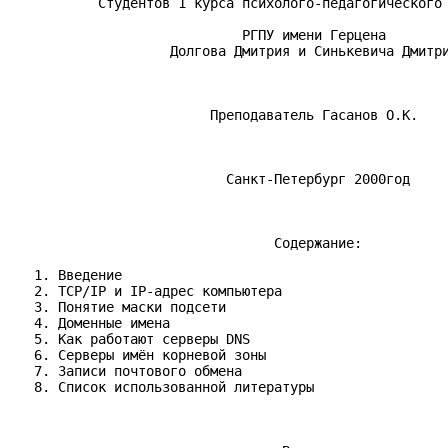
           Студентов 1 курса психолого-педагогического 
                             РГПУ имени Герцена

                    Долгова Дмитрия и Синькевича Дмитри
                         Преподаватель Гасанов О.К.

                           Санкт-Петербург 2000год

                                 Содержание:

   1. Введение

   2. TCP/IP и IP-адрес компьютера

   3. Понятие маски подсети

   4. Доменные имена

   5. Как работают серверы DNS

   6. Серверы имён корневой зоны

   7. Записи почтового обмена

   8. Cписок использованной литературы
