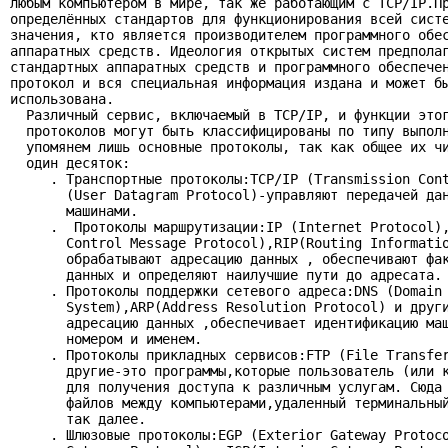
любым компьютером в мире, так же работающим с TCP/IP.Пр
определённых стандартов для функционирования всей систе
значения, кто является производителем программного обес
аппаратных средств. Идеология открытых систем предполаг
стандартных аппаратных средств и программного обеспечен
протокол и вся специальная информация издана и может бы
использована.

  Различный сервис, включаемый в TCP/IP, и функции этог
  протоколов могут быть классифицированы по типу выполн
  упомянем лишь основные протоколы, так как общее их чи
  один десяток:

     . Транспортные протоколы:TCP/IP (Transmission Cont
       (User Datagram Protocol)-управляют передачей дан
       машинами.

     .  Протоколы маршрутизации:IP (Internet Protocol),
       Control Message Protocol),RIP(Routing Informatio
       обрабатывают адресацию данных , обеспечивают фак
       данных и определяют наилучшие пути до адресата.

     . Протоколы поддержки сетевого адреса:DNS (Domain 
       System),ARP(Address Resolution Protocol) и други
       адресацию данных ,обеспечивает идентификацию маш
       номером и именем.

     . Протоколы прикладных сервисов:FTP (File Transfer
       другие-это программы,которые пользователь (или к
       для получения доступа к различным услугам. Сюда 
       файлов между компьютерами,удаленный терминальный
       так далее.

     . Шлюзовые протоколы:EGP (Exterior Gateway Protoco