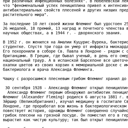
при различных инфекционных болезнях". В Нобелевской лек
что "феноменальный успех пенициллина привел к интенсивн
антибактериальных свойств плесеней и других низших пред
растительного мира".

За последние 10 лет своей жизни Флеминг был удостоен 25
26 медалей, 18 премий, 13 наград и почетного членства в
научных обществах, а в 1944 г. - дворянского звания.

В 1952 г. он женился на Амалии Куцурис-Вурека, бактерио
студентке. Спустя три года он умер от инфаркта миокарда
Его похоронили в соборе Св. Павла в Лондоне - рядом с с
британцами. В Греции, где бывал ученый, в день его смер
национальный траур. А в испанской Барселоне все цветочн
охапки цветов из своих корзин к мемориальной доске с им
бактериолога и врача Александа Флеминга.

Чашку с разросшимся плесневым грибом Флеминг хранил до 
 30 сентября 1928 - Александр Флеминг открыл пенициллин
  Александр Флеминг первым обнаружил антибиотик пеницил
Флеминг (Alexander Fleming) родился 6 августа 1881 г. в
Эйршир (Великобритания), изучал медицину в госпитале Св
Лондоне, где проработал всю жизнь в бактериологическом 
повествует история, однажды Флеминг совершенно случайно
грибок плесени на грязной посуде. Он поместил его в гер
вырастил как чистую культуру; так был открыт пенициллин