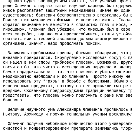
  Однако будет заблуждением считать, что ученому просто
деле Флеминг с первых шагов научной карьеры был одержим
живое располагает защитными механизмами. Иначе ни один 
существовать: бактерии беспрепятственно вторгались бы в
Поиску этих механизмов Флеминг и посвятил жизнь. Сначал
обратил внимание на вещество в слизистых глаз и носа, к
лизоцимом. Флеминг был убежден, что лизоцим был в свое 
всех микробов, однако они приспособились, стали устойчи
соответствии с теорией эволюции должны эволюционировать
организма. Значит, надо продолжать поиски.

  Занимаясь проблемами гриппа, Флеминг обнаружил, что р
внезапно прекратился. Скрупулезно исследовав сосуд с па
он нашел в нем споры грибковой плесени. Возможно, друго
посчитал бы, что чистота исследования нарушена и экспер
Самое парадоксальное - то, что плесень и убитые ею коло
неоднократно наблюдали и до Флеминга. Просто никому не 
использовать эту "грязь" в борьбе с болезнями. Обычно о
испорченных продуктах, поэтому на нее привыкли смотреть
вредное. Скованному предрассудками традиций человеку тр
представить, что плесень можно приложить к ране или вве
больного.

  Величие научного ума Александра Флеминга проявилось в
Ньютону, Архимеду и прочим гениальным ученым воскликнул
  Флеминг получил небольшое количество этого универсаль
очисткой и концентрированием препарата занимались Флори