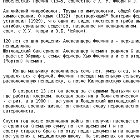
Нобелевская премия (1945, совместно с Х. У. Флори и Э. 
Английский микробиолог. Труды по иммунологии, общей бак
химиотерапии. Открыл (1922) "растворяющий" бактерии фер
установил (1929), что один из видов плесневого гриба вы
антибактериальное вещество, названное им пенициллином. 
совм. с Х.У. Флори и Э.Б. Чейном).

120 лет со дня рождения Александера Флеминга - неряшлив
пенициллина

Шотландский бактериолог Александер Флеминг родился 6 ав
графстве Эйршир в семье фермера Хью Флеминга и его втор
(Мортон) Флеминг.

    Когда мальчику исполнилось семь лет, умер отец, и м
управляться с фермой. Флеминг посещал маленькую сельску
расположенную неподалеку, а позже Килмарнокскую академи
    В возрасте 13 лет он вслед за старшими братьями отп
где работал клерком, посещал занятия в Политехническом 
- стрит, а в 1900 г. вступил в Лондонский шотландский п
нравилась военная жизнь: он снискал славу первоклассног
ватерполиста.

Спустя год после окончания войны он получил наследство 
стерлингов (немалую сумму по тем временам!) и по

совету старшего брата по отцу подал документы на национ
поступления в медицинскую школу. На экзаменах он получи