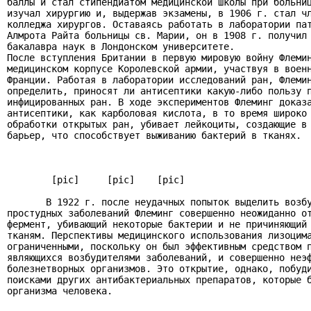
баллы и стал стипендиатом медицинской школы при больниц
изучал хирургию и, выдержав экзамены, в 1906 г. стал чл
колледжа хирургов. Оставаясь работать в лаборатории пат
Алмрота Райта больницы св. Марии, он в 1908 г. получил 
бакалавра наук в Лондонском университете.

После вступления Британии в первую мировую войну Флемин
медицинском корпусе Королевской армии, участвуя в военн
Франции. Работая в лаборатории исследований ран, Флемин
определить, приносят ли антисептики какую-либо пользу п
инфицированных ран. В ходе экспериментов Флеминг доказа
антисептики, как карболовая кислота, в то время широко 
обработки открытых ран, убивает лейкоциты, создающие в 
барьер, что способствует выживанию бактерий в тканях.

        [pic]     [pic]    [pic]

       В 1922 г. после неудачных попыток выделить возбу
простудных заболеваний Флеминг совершенно неожиданно от
фермент, убивающий некоторые бактерии и не причиняющий 
тканям. Перспективы медицинского использования лизоцима
ограниченными, поскольку он был эффективным средством п
являющихся возбудителями заболеваний, и совершенно неэф
болезнетворных организмов. Это открытие, однако, побуди
поисками других антибактериальных препаратов, которые б
организма человека.
