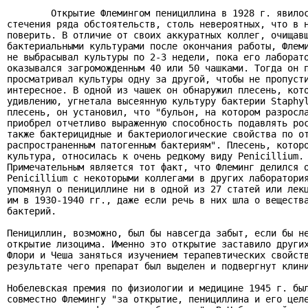
        Открытие Флемингом пенициллина в 1928 г. явилос
стечения ряда обстоятельств, столь невероятных, что в н
поверить. В отличие от своих аккуратных коллег, очищавш
бактериальными культурами после окончания работы, Флеми
не выбрасывал культуры по 2-3 недели, пока его лаборато
оказывался загроможденным 40 или 50 чашками. Тогда он п
просматривал культуры одну за другой, чтобы не пропусти
интересное. В одной из чашек он обнаружил плесень, кото
удивлению, угнетала высеянную культуру бактерии Staphyl
плесень, он установил, что "бульон, на котором разросла
приобрел отчетливо выраженную способность подавлять рос
также бактерицидные и бактериологические свойства по от
распространенным патогенным бактериям". Плесень, которо
культура, относилась к очень редкому виду Penicillium.

Примечательным является тот факт, что Флеминг делился о
Penicillium с некоторыми коллегами в других лаборатория
упомянул о пенициллине ни в одной из 27 статей или лекц
им в 1930-1940 гг., даже если речь в них шла о вещества
бактерий.

Пенициллин, возможно, был бы навсегда забыт, если бы не
открытие лизоцима. Именно это открытие заставило других
Флори и Чеша заняться изучением терапевтических свойств
результате чего препарат был выделен и подвергнут клини
Нобелевская премия по физиологии и медицине 1945 г. был
совместно Флемингу "за открытие, пенициллина и его целе