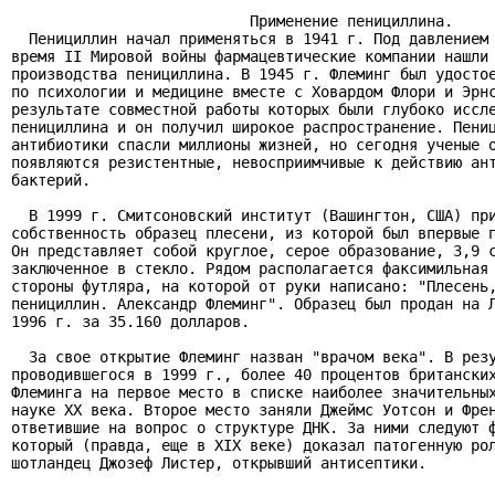
                           Применение пенициллина.

  Пенициллин начал применяться в 1941 г. Под давлением 
время II Мировой войны фармацевтические компании нашли 
производства пенициллина. В 1945 г. Флеминг был удостое
по психологии и медицине вместе с Ховардом Флори и Эрнс
результате совместной работы которых были глубоко иссле
пенициллина и он получил широкое распространение. Пениц
антибиотики спасли миллионы жизней, но сегодня ученые о
появляются резистентные, невосприимчивые к действию ант
бактерий.

  В 1999 г. Смитсоновский институт (Вашингтон, США) при
собственность образец плесени, из которой был впервые п
Он представляет собой круглое, серое образование, 3,9 с
заключенное в стекло. Рядом располагается факсимильная 
стороны футляра, на которой от руки написано: "Плесень,
пенициллин. Александр Флеминг". Образец был продан на Л
1996 г. за 35.160 долларов.

  За свое открытие Флеминг назван "врачом века". В резу
проводившегося в 1999 г., более 40 процентов британских
Флеминга на первое место в списке наиболее значительных
науке XX века. Второе место заняли Джеймс Уотсон и Френ
ответившие на вопрос о структуре ДНК. За ними следуют ф
который (правда, еще в XIX веке) доказал патогенную рол
шотландец Джозеф Листер, открывший антисептики.
