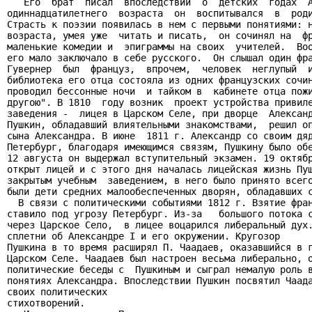
   Его  брат  писал  впоследствии  о  детских  годах  А
одиннадцатилетнего  возраста  он  воспитывался  в  роди
Страсть к поэзии появилась в нем с первыми понятиями: н
возраста, умея уже  читать и писать,  он сочинял на  фр
маленькие комедии и  эпиграммы на своих  учителей.  Воо
его мало заключало в себе русского.  Он слышал один фра
Гувернер  был  француз,  впрочем,  человек  неглупый  и
библиотека его отца состояла из одних французских сочин
проводил бессонные ночи  и тайком в  кабинете отца пожи
другою". В 1810  году возник  проект устройства привиле
заведения -  лицея в Царском Селе, при дворце  Александ
Пушкин, обладавший влиятельными знакомствами,  решил оп
сына Александра. В июне  1811 г. Александр со своим дяд
Петербург, благодаря имеющимся связям, Пушкину было обе
12 августа он выдержал вступительный экзамен. 19 октябр
открыт лицей и с этого дня началась лицейская жизнь Пуш
закрытым учебным  заведением, в него было принято всего
были дети средних малообеспеченных дворян, обладавших с
  В связи с политическими событиями 1812 г. Взятие фран
ставило под угрозу Петербург. Из-за   большого потока с
через Царское Село,  в лицее воцарился либеральный дух.
сплетни об Александре I и его окружении. Кругозор

Пушкина в то время расширял П. Чаадаев, оказавшийся в г
Царском Селе. Чаадаев был настроен весьма либерально, о
политические беседы с  Пушкиным и сыграл немалую роль в
понятиях Александра. Впоследствии Пушкин посвятил Чаада
своих политических

стихотворений.
