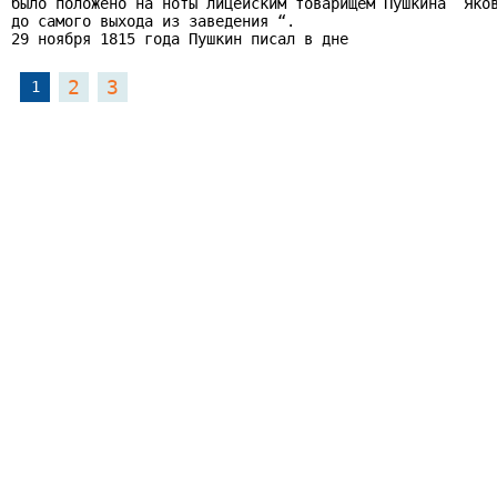
было положено на ноты лицейским товарищем Пушкина  Яков
до самого выхода из заведения “.

29 ноября 1815 года Пушкин писал в дне
2
3
1