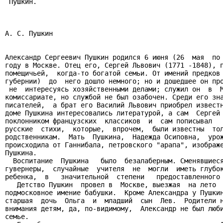
 Пушкин.

А. С. Пушкин

Александр Сергеевич Пушкин родился 6 июня (26  мая  по 
году в Москве. Отец его, Сергей Львович (1771 -1848), п
помещичьей,  когда-то богатой семьи. От имений предков 
губернии)  до  него дошло немного; но и дошедшее он про
 не  интересуясь хозяйственными делами; служил он  в  М
комиссариате, но службой не был озабочен. Среди его зна
писателей,  а брат его Василий Львович приобрел известн
доме Пушкина интересовались литературой, а сам  Сергей 
поклонником французских  классиков  и  сам пописывал   
русские  стихи,  которые,  впрочем,  были известны  тол
родственникам.  Мать  Пушкина,  Надежда Осиповна,  урож
происходила от Ганнибала, петровского "арапа", изображе
Пушкина.

  Воспитание  Пушкина   было  безалаберным. Сменявшиеся
гувернеры,  случайные  учителя  не  могли  иметь глубок
ребенка,  в   значительной  степени   предоставленного 
   Детство Пушкин  провел в  Москве, выезжая  на лето  
подмосковное имение бабушки.  Кроме Александра у Пушкин
старшая  дочь  Ольга  и  младший  сын  Лев.  Родители н
внимания детям, да, по-видимому,  Александр не был люби
семье.
