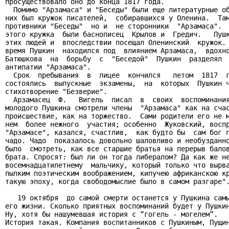
просуществовало оно до конца 1817 года.

  Помимо "Арзамаса" и "Беседы" были еще литературные об
них был кружок писателей,  собиравшихся у Оленина.  Там
противники "Беседы"  но и  не сторонники  "Арзамаса".  
этого кружка  были баснописец  Крылов и  Гредич.   Пушк
этих людей и  впоследствии посещал Оленинский  кружок. 
время Пушкин  находился под  влиянием Арзамаса,  вдохно
Батюшкова  на  борьбу  с  "Беседой"  Пушкин  разделял  
антипатии "Арзамаса".

  Срок  пребывания  в  лицее  кончился   летом  1817  г
состоялись  выпускные  экзамены,  на  которых  Пушкин ч
стихотворение "Безверие".

  Арзамасец  Ф.   Вигель  писал  в  своих  воспоминания
молодого Пушкина смотрели члены  "Арзамаса" как на счас
происшествие, как на торжество.  Сами родители его не м
нем  более нежного  участия; особенно  Жуковский, воспр
"Арзамасе", казался, счастлив,  как будто бы  сам бог п
чадо. Чадо  показалось довольно шаловливо и необузданно
было  смотреть, как все старшие братья на перерыв балов
брата. Спросят: был ли он тогда либералом? Да как же не
восемнадцатилетнему  мальчику, который только что вырва
пылким поэтическим воображением, кипучею африканскою кр
такую эпоху, когда свободомыслие было в самом разгаре".
   19 октября  до самой смерти останется у Пушкина самы
его жизни. Сколько приятных воспоминаний будет у Пушкин
Ну, хотя бы нашумевшая история с “гогель - могелем”.

История такая. Компания воспитанников с Пушкиным, Пущин