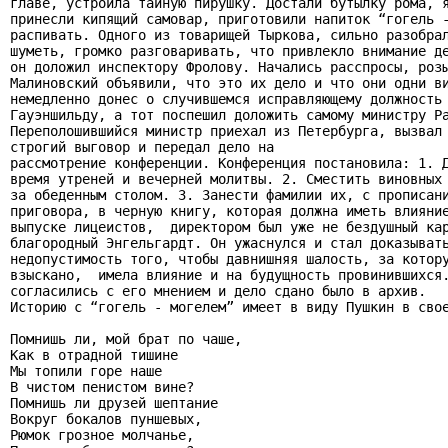
главе, устроила тайную пирушку. Достали бутылку рома, я
принесли кипящий самовар, приготовили напиток “гогель -
распивать. Одного из товарищей Тыркова, сильно разобрал
шуметь, громко разговаривать, что привлекло внимание де
он доложил инспектору Фролову. Начались расспросы, розы
Малиновский объявили, что это их дело и что они одни ви
немедленно донес о случившемся исправляющему должность 
Гауэншильду, а тот поспешил доложить самому министру Ра
Переполошившийся министр приехал из Петербурга, вызвал 
строгий выговор и передал дело на

рассмотрение конференции. Конференция постановила: 1. Д
время утреней и вечерней молитвы. 2. Сместить виновных 
за обеденным столом. 3. Занести фамилии их, с прописани
приговора, в черную книгу, которая должна иметь влияние
выпуске лицеистов,  директором был уже не бездушный кар
благородный Энгельгардт. Он ужаснулся и стал доказывать
недопустимость того, чтобы давнишняя шалость, за котору
взыскано,  имела влияние и на будущность провинившихся.
согласились с его мнением и дело сдано было в архив.

Историю с “гогель - могелем” имеет в виду Пушкин в свое
Помнишь ли, мой брат по чаше,

Как в отрадной тишине

Мы топили горе наше

В чистом пенистом вине?

Помнишь ли друзей шептание

Вокруг бокалов пуншевых,

Рюмок грозное молчанье,
