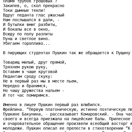
Пламя трубок грошовых ?

Закипев, о, скол прекрасно

Токи дымные текли!

Вдруг педанта глас ужасный

Нам послышался в дали, -

И бутылки вмиг разбиты,

И бокалы все в окно,

Всюду по полу разлиты

Пунш и светлое вино.

Убегаем торопливо...

В пирующих студентах Пушкин так же обращается к Пущину 
Товарищ милый, друг прямой,

Тряхнем рукою руку,

Оставим в чаше круговой

Педантам сроду скуку:

Не в первый раз мы в месте пьем,

Нередко и бранимся,

Но чашу дружества нальем -

И тот час помиримся.

Именно в лицее Пушкин первый раз влюбился.

Фрейлина. “Первую платоническую, истинно поэтическую лю
Пушкине Бакунина, - рассказывает Комаровский. - Она час
своего и всегда приезжала на лицейские балы. Прилесное 
и очаровательное обращение произвели всеобщий восторг в
молодежи. Пушкин описал ее прелести в стихотворении “К 