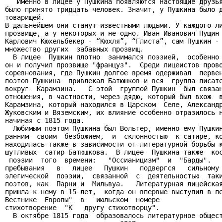
   Именно в лицее у Пушкина появляются настоящие друзья
было принято тридцать человек. Значит, у Пушкина было д
товарищей.

В дальнейшем они станут известными людьми. У каждого ли
прозвище, а у некоторых и не одно. Иван Иванович Пущин 
Карлович Кюхельбекер - “Кюхля”, “Глиста”, сам Пушкин - 
множество других  забавных прозвищ.

  В лицее  Пушкин плотно  занимался поэзией,  особенно 
он и получил прозвище "француз".  Среди лицеистов прово
соревнования, где Пушкин долгое время одерживал  первен
поэтов Пушкина  привлекал Батюшков и вся  группа писате
вокруг  Карамзина.   С этой  группой Пушкин  был связан
отношения, в частности, через дядю, который был вхож  в
Карамзина, который находился в Царском  Селе, Александр
Жуковским и Вяземским, их влияние особенно отразилось н
начиная с 1815 года.

  Любимым поэтом Пушкина был Вольтер, именно ему Пушкин
ранним  своим  безбожием,  и  склонностью  к сатире, ко
находилась также в зависимости от литературной борьбы к
шутливых  сатир Батюшкова.  В лицее  Пушкина также  кос
 поэзии  того  времени:   "Оссианицизм"  и  "Барды".   
пребывания   в   лицее   Пушкин   подвергся   сильному 
элегической  поэзии,  связанной  с  деятельностью  таки
поэтов, как  Парни и  Мильвуа.   Литературная лицейская
пришла к нему в 15 лет,  когда он впервые выступил в пе
Вестнике  Европы"  в   июльском  номере

стихотворение  "К   другу стихотворцу".

  В октябре 1815 года  образовалось литературное общест