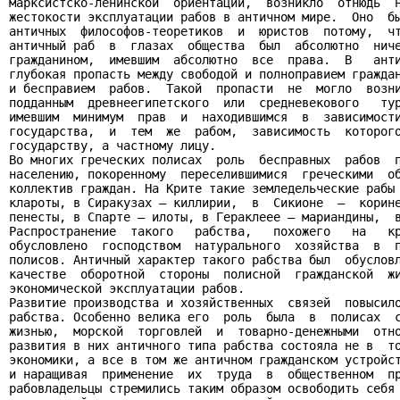
марксистско-ленинской  ориентации,  возникло  отнюдь  н
жестокости эксплуатации рабов в античном мире.  Оно  бы
античных  философов-теоретиков  и  юристов  потому,  чт
античный раб  в  глазах  общества  был  абсолютно  ниче
гражданином,  имевшим  абсолютно  все  права.  В   анти
глубокая пропасть между свободой и полноправием граждан
и бесправием  рабов.  Такой  пропасти  не  могло  возни
подданным  древнеегипетского  или  средневекового   тур
имевшим  минимум  прав  и  находившимся  в  зависимости
государства,  и  тем  же  рабом,  зависимость  которого
государству, а частному лицу.

Во многих греческих полисах  роль  бесправных  рабов  п
населению, покоренному  переселившимися  греческими  об
коллектив граждан. На Крите такие земледельческие рабы 
клароты, в Сиракузах – киллирии,  в  Сикионе  –  корине
пенесты, в Спарте – илоты, в Гераклеее – мариандины,  в
Распространение  такого   рабства,   похожего   на   кр
обусловлено  господством  натурального  хозяйства  в  п
полисов. Античный характер такого рабства был  обусловл
качестве  оборотной  стороны  полисной  гражданской  жи
экономической эксплуатации рабов.

Развитие производства и хозяйственных  связей  повысило
рабства. Особенно велика его  роль  была  в  полисах  с
жизнью,  морской  торговлей  и  товарно-денежными  отно
развития в них античного типа рабства состояла не в  то
экономики, а все в том же античном гражданском устройст
и наращивая  применение  их  труда  в  общественном  пр
рабовладельцы стремились таким образом освободить себя 