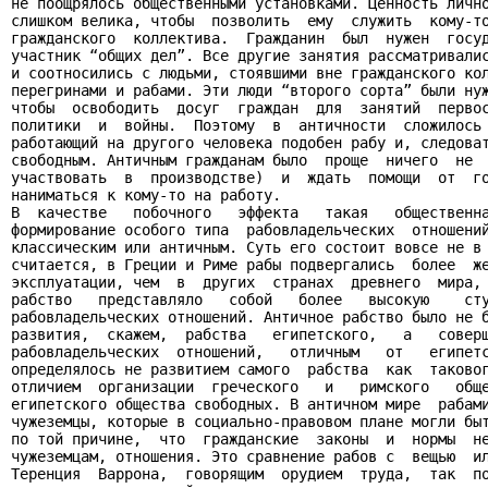
не поощрялось общественными установками. Ценность лично
слишком велика, чтобы  позволить  ему  служить  кому-то
гражданского  коллектива.  Гражданин  был  нужен  госуд
участник “общих дел”. Все другие занятия рассматривалис
и соотносились с людьми, стоявшими вне гражданского кол
перегринами и рабами. Эти люди “второго сорта” были нуж
чтобы  освободить  досуг  граждан  для  занятий  первос
политики  и  войны.  Поэтому  в  античности  сложилось 
работающий на другого человека подобен рабу и, следоват
свободным. Античным гражданам было  проще  ничего  не  
участвовать  в  производстве)  и  ждать  помощи  от  го
наниматься к кому-то на работу.

В  качестве   побочного   эффекта   такая   общественна
формирование особого типа  рабовладельческих  отношений
классическим или античным. Суть его состоит вовсе не в 
считается, в Греции и Риме рабы подвергались  более  же
эксплуатации, чем  в  других  странах  древнего  мира, 
рабство   представляло   собой   более   высокую    сту
рабовладельческих отношений. Античное рабство было не б
развития,  скажем,  рабства   египетского,   а   соверш
рабовладельческих  отношений,   отличным   от   египетс
определялось не развитием самого  рабства  как  таковог
отличием  организации  греческого   и   римского   обще
египетского общества свободных. В античном мире  рабами
чужеземцы, которые в социально-правовом плане могли быт
по той причине,  что  гражданские  законы  и  нормы  не
чужеземцам, отношения. Это сравнение рабов с  вещью  ил
Теренция  Варрона,  говорящим  орудием  труда,  так  по