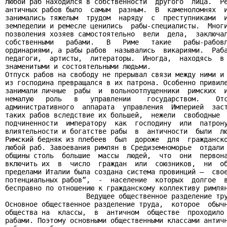
любой раб находился в собственности  другого  лица.  Ре
античных рабов было  самым  разным.  В  каменоломнях  и
занимались тяжелым  трудом  наряду  с  преступниками  и
земледелии и ремесле ценились  рабы-специалисты.  Многи
позволения хозяев самостоятельно  вели  дела,  заключал
собственными   рабами.   В   Риме   такие   рабы-рабовл
ординариями, а рабы рабов  назывались  викариями.  Раба
педагоги,  артисты,  литераторы.  Иногда,  находясь  в 
знаменитыми и состоятельными людьми.

Отпуск рабов на свободу не прерывал связи между ними и 
из господина превращался в их патрона. Особенно привиле
занимали личные  рабы  и  вольноотпущенники  римских  и
немалую   роль   в   управлении    государством.    Отс
административного  аппарата  управления  Империей  заст
таких рабов вследствие их большей,  нежели  свободные  
подчиненности  императору  как  господину  или  патрону
влиятельности и богатстве рабы  в  античности  были  лю
Римский бедняк из плебеев  был  дороже  для  гражданско
любой раб. Завоевания римлян в Средиземноморье  отдали 
общины столь  большие  массы  людей,  что  они  первона
включить их  в  число  граждан  или  союзников,  ни  об
пределами Италии была создана система провинций –  свое
потенциальных рабов”,  -  население  которых  долгое  в
бесправно по отношению к гражданскому коллективу римлян
                    Ведущее общественное разделение тру
Основное общественное разделение труда,  которое  обычн
общества на  классы,  в  античном  обществе  проходило 
рабами. Поэтому основными общественными классами античн