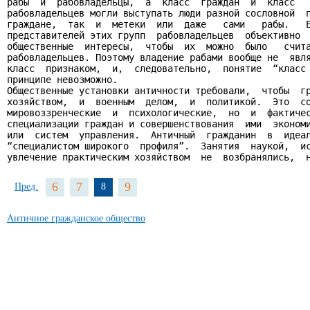
рабы  и  рабовладельцы,  а  класс  граждан  и  класс   
рабовладельцев могли выступать люди разной сословной  п
граждане,  так  и  метеки  или  даже   сами   рабы.   Е
представителей этих групп  рабовладельцев  объективно  
общественные  интересы,  чтобы  их  можно  было   счита
рабовладельцев. Поэтому владение рабами вообще не  явля
класс  признаком,  и,  следовательно,  понятие  “класс 
принципе невозможно.

Общественные установки античности требовали,  чтобы  гр
хозяйством,  и  военным  делом,  и  политикой.  Это  со
мировоззренческие  и  психологические,  но  и  фактичес
специализации граждан и совершенствования  ими  экономи
или  систем  управления.  Античный  гражданин  в  идеал
“специалистом широкого  профиля”.  Занятия  наукой,  ис
увлечение практическим хозяйством  не  возбранялись,  
6
7
9
Пред.
8
Античное гражданское общество