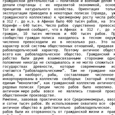
гражданской деятельностью – политикой и военным делом т
делали спартанцы  с  их  неразвитой  экономикой,  основ
принципов  натурального  хозяйства.  Ориентация   тольк
эксплуатации приводила в некоторых полисах (правда,  уж
гражданского коллектива) к чрезмерному росту числа рабо
в 312 г. до н.э. в Афинах было 400 тысяч рабов, на  Эги
Коринфе – 640 тысяч. Число рабов  существенно  превосхо
Тот же Афиней сообщает, что в Афинах  в  312  г.  до  н
граждан,  10  тысяч  метеков  и  400  тысяч  рабов.  Пр
сообщество граждан полиса  находилось  в  тесном  окруж
численно  превосходили  их  в  несколько  раз.  Это  на
характер всей системы общественных отношений, придавая 
рабовладельческий  характер.  Поэтому  античное  общест
всего как  рабовладельческое  общество.  Гражданский  к
рабство  были  двумя  взаимосвязанными  сторонами  одно
положение никогда не складывалось и не могло сложиться 
государствах   древности,   которые   современными   ис
считаются “рабовладельческими”.  Там  не  граждане  нах
рабов,  а  наоборот,  рабы,   составлявшие   численное 
инкорпорированы в коллектив  свободных  (который  отнюд
единым “монолитом”, как гражданский коллектив античного
рядовых полисах  Греции  число  рабов  было  невелико. 
античном мире рабы  вовсе  не  являлись  главной  произ
общественном производстве.

Римляне, завоевав практически все Средиземноморье, ввоз
и сотни тысяч рабов. Их использование охватило все  сфе
античное общество в действительно  рабовладельческое.  
рабов были их оторванность от гражданской жизни и  прав