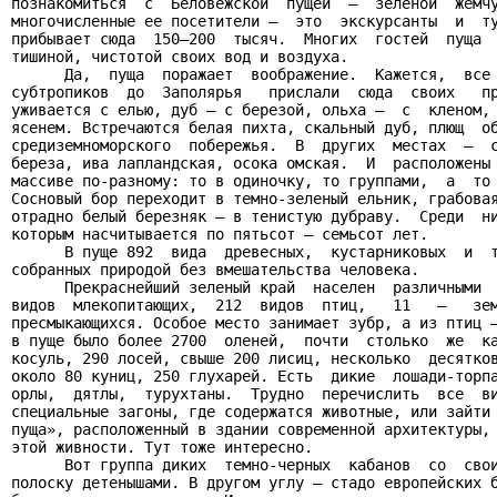
познакомиться  с  Беловежской  пущей  —  зеленой  жемчу
многочисленные ее посетители —  это  экскурсанты  и  ту
прибывает сюда  150—200  тысяч.  Многих  гостей  пуща  
тишиной, чистотой своих вод и воздуха.

      Да,  пуща  поражает  воображение.  Кажется,  все 
субтропиков  до  Заполярья   прислали  сюда  своих   пр
уживается с елью, дуб — с березой, ольха —  с  кленом, 
ясенем. Встречаются белая пихта, скальный дуб, плющ  об
средиземноморского  побережья.  В  других  местах  —  с
береза, ива лапландская, осока омская.  И  расположены 
массиве по-разному: то в одиночку, то группами,  а  то 
Сосновый бор переходит в темно-зеленый ельник, грабовая
отрадно белый березняк — в тенистую дубраву.  Среди  ни
которым насчитывается по пятьсот — семьсот лет.

      В пуще 892  вида  древесных,  кустарниковых  и  т
собранных природой без вмешательства человека.

      Прекраснейший зеленый край  населен  различными  
видов  млекопитающих,  212  видов  птиц,   11   —   зем
пресмыкающихся. Особое место занимает зубр, а из птиц —
в пуще было более 2700  оленей,  почти  столько  же  ка
косуль, 290 лосей, свыше 200 лисиц, несколько  десятков
около 80 куниц, 250 глухарей. Есть  дикие  лошади-торпа
орлы,  дятлы,  турухтаны.  Трудно  перечислить  все  ви
специальные загоны, где содержатся животные, или зайти 
пуща», расположенный в здании современной архитектуры, 
этой живности. Тут тоже интересно.

      Вот группа диких  темно-черных  кабанов  со  свои
полоску детенышами. В другом углу — стадо европейских б