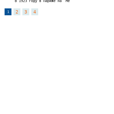
      В 1923 году в Париже на  Ме
2
3
4
1