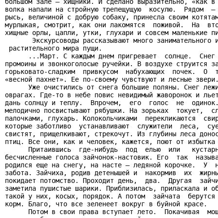
большом зале — хищники. И сделано выразительно, «как в 
волка напали на стройную трепещущую  косулю.  Рядом  — 
рысь, величиной с добрую собаку, принесла своим котятам
мурлыкая, смотрит, как они лакомятся  поживой.  На  вто
хищные орлы, цапли, утки, глухари и совсем маленькие пи
       Экскурсоводы рассказывают много занимательного и
 растительного мира пущи.

      ...Март. С каждым днем пригревает  солнце.  Снег 
промоины и звонкоголосые ручейки. В воздухе струится за
горьковато-сладким  привкусом  набухающих  почек.  О  т
«весной пахнет». Ее по-своему чувствуют и лесные звери.
      Уже очистились от снега большие поляны. Снег лежи
оврагах. Где-то в небе повис невидимый жаворонок и льет
дань солнцу и теплу.  Впрочем,  его  голос  не  одинок.
мелодично посвистывают рябушки. На зорьках  токует,  сл
палочками, глухарь. Колокольчиками  перекликаются  свир
которые заботливо  устанавливают  служители  леса,  суе
свистят, прищелкивают, стрекочут. Из глубины леса донос
птиц. Все они, как и человек, кажется, поют от избытка 
      Притаившись  где-нибудь  под  елью  или   кустарн
бесчисленные голоса зайчонок-настовик. Его  так  называ
родился еще на снегу, на насте — ледяной корочке.  У  н
забота. Зайчиха, родив детенышей и  накормив  их  жирны
покидает потомство. Проходит день,  два.  Другая  зайчи
заметила пушистые шарики. Приблизилась, приласкала и об
такой у них, косых, порядок. А потом  зайчата  берутся 
корм. Благо, что все зеленеет вокруг в буйной красе.

      Потом в свои права вступает лето.  Покачивая  мощ