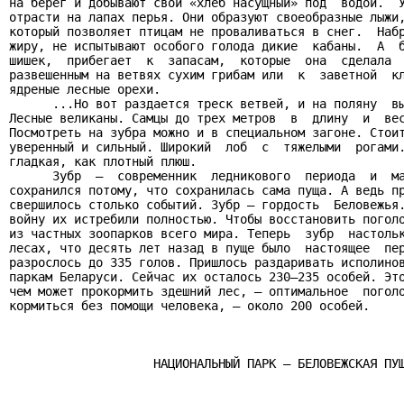
на берег и добывают свой «хлеб насущный» под  водой.  У
отрасти на лапах перья. Они образуют своеобразные лыжи,
который позволяет птицам не проваливаться в снег.  Набр
жиру, не испытывают особого голода дикие  кабаны.  А  б
шишек,  прибегает  к  запасам,  которые  она  сделала  
развешенным на ветвях сухим грибам или  к  заветной  кл
ядреные лесные орехи.

      ...Но вот раздается треск ветвей, и на поляну  вы
Лесные великаны. Самцы до трех метров  в  длину  и  вес
Посмотреть на зубра можно и в специальном загоне. Стоит
уверенный и сильный. Широкий  лоб  с  тяжелыми  рогами.
гладкая, как плотный плюш.

      Зубр  —  современник  ледникового  периода  и  ма
сохранился потому, что сохранилась сама пуща. А ведь пр
свершилось столько событий. Зубр — гордость  Беловежья.
войну их истребили полностью. Чтобы восстановить поголо
из частных зоопарков всего мира. Теперь  зубр  настольк
лесах, что десять лет назад в пуще было  настоящее  пер
разрослось до 335 голов. Пришлось раздаривать исполинов
паркам Беларуси. Сейчас их осталось 230—235 особей. Это
чем может прокормить здешний лес, — оптимальное  поголо
кормиться без помощи человека, — около 200 особей.

                    НАЦИОНАЛЬНЫЙ ПАРК – БЕЛОВЕЖСКАЯ ПУЩ