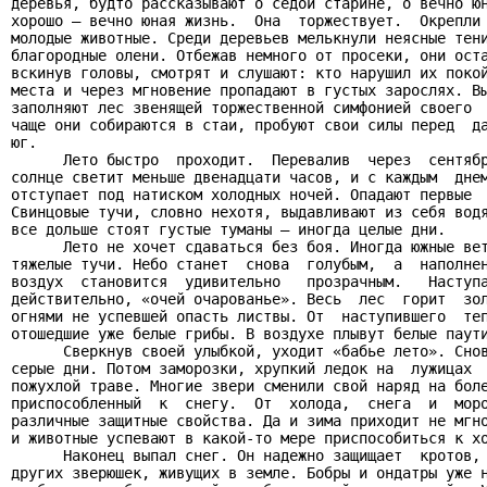
деревья, будто рассказывают о седой старине, о вечно юн
хорошо — вечно юная жизнь.  Она  торжествует.  Окрепли 
молодые животные. Среди деревьев мелькнули неясные тени
благородные олени. Отбежав немного от просеки, они оста
вскинув головы, смотрят и слушают: кто нарушил их покой
места и через мгновение пропадают в густых зарослях. Вы
заполняют лес звенящей торжественной симфонией своего  
чаще они собираются в стаи, пробуют свои силы перед  да
юг.

      Лето быстро  проходит.  Перевалив  через  сентябр
солнце светит меньше двенадцати часов, и с каждым  днем
отступает под натиском холодных ночей. Опадают первые  
Свинцовые тучи, словно нехотя, выдавливают из себя водя
все дольше стоят густые туманы — иногда целые дни.

      Лето не хочет сдаваться без боя. Иногда южные вет
тяжелые тучи. Небо станет  снова  голубым,  а  наполнен
воздух  становится  удивительно   прозрачным.   Наступа
действительно, «очей очарованье». Весь  лес  горит  зол
огнями не успевшей опасть листвы. От  наступившего  теп
отошедшие уже белые грибы. В воздухе плывут белые паути
      Сверкнув своей улыбкой, уходит «бабье лето». Снов
серые дни. Потом заморозки, хрупкий ледок на  лужицах  
пожухлой траве. Многие звери сменили свой наряд на боле
приспособленный  к  снегу.  От  холода,  снега  и  моро
различные защитные свойства. Да и зима приходит не мгно
и животные успевают в какой-то мере приспособиться к хо
      Наконец выпал снег. Он надежно защищает  кротов, 
других зверюшек, живущих в земле. Бобры и ондатры уже н