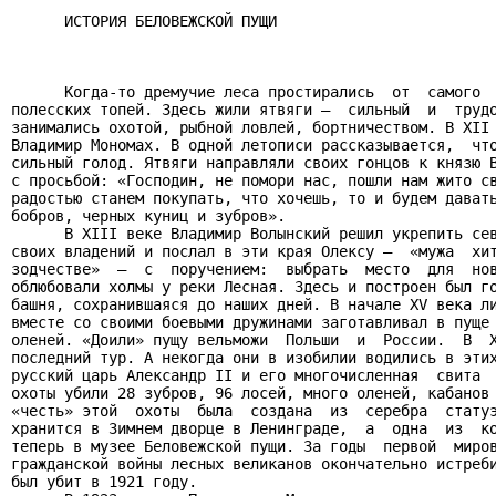
      ИСТОРИЯ БЕЛОВЕЖСКОЙ ПУЩИ

      Когда-то дремучие леса простирались  от  самого  
полесских топей. Здесь жили ятвяги —  сильный  и  трудо
занимались охотой, рыбной ловлей, бортничеством. В XII 
Владимир Мономах. В одной летописи рассказывается,  что
сильный голод. Ятвяги направляли своих гонцов к князю В
с просьбой: «Господин, не помори нас, пошли нам жито св
радостью станем покупать, что хочешь, то и будем давать
бобров, черных куниц и зубров».

      В XIII веке Владимир Волынский решил укрепить сев
своих владений и послал в эти края Олексу —  «мужа  хит
зодчестве»  —  с  поручением:  выбрать  место  для  нов
облюбовали холмы у реки Лесная. Здесь и построен был го
башня, сохранившаяся до наших дней. В начале XV века ли
вместе со своими боевыми дружинами заготавливал в пуще 
оленей. «Доили» пущу вельможи  Польши  и  России.  В  X
последний тур. А некогда они в изобилии водились в этих
русский царь Александр II и его многочисленная  свита  
охоты убили 28 зубров, 96 лосей, много оленей, кабанов 
«честь» этой  охоты  была  создана  из  серебра  статуэ
хранится в Зимнем дворце в Ленинграде,  а  одна  из  ко
теперь в музее Беловежской пущи. За годы  первой  миров
гражданской войны лесных великанов окончательно истреби
был убит в 1921 году.
