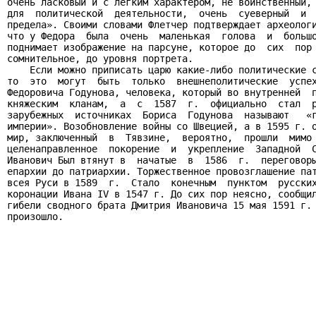
очень ласковый и с легким характером, не воинственный, 
для  политической  деятельности,  очень  суеверный  и  
предела». Своими словами Флетчер подтверждает археологи
что у Федора  была  очень  маленькая  голова  и  большо
поднимает изображение на парсуне, которое до  сих  пор 
сомнительное, до уровня портрета.

    Если можно приписать царю какие-либо политические с
то  это  могут  быть  только  внешнеполитические  успех
Федоровича Годунова, человека, который во внутренней  п
княжеским  кланам,  а  с  1587  г.  официально  стал  р
зарубежных  источниках  Бориса  Годунова  называют   «г
империи». Возобновление войны со Швецией, а в 1595 г. о
мир, заключенный  в  Тявзине,  вероятно,  прошли  мимо 
целенаправленное  покорение  и  укрепление  Западной  С
Иванович Был втянут в  начатые  в  1586  г.  переговоры
епархии до патриархии. Торжественное провозглашение пат
всея Руси в 1589  г.  Стало  конечным  пунктом  русских
коронации Ивана IV в 1547 г. До сих пор неясно, сообщил
гибели сводного брата Дмитрия Ивановича 15 мая 1591 г. 