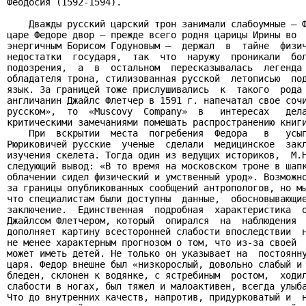
Феодосия (1592-1594).

    Дважды русский царский трон занимали слабоумные – Ф
царе Федоре двор – прежде всего родня царицы Ирины во  
энергичным Борисом Годуновым –  держал  в  тайне  физич
недостатки  государя,  так  что  наружу  проникали  бол
подозрения,  а  в  остальном  пересказывалась  легенда 
обладателя трона, стилизованная русской  летописью  под
язык. За границей тоже прислушивались  к  такого  рода 
англичанин Джайлс Флетчер в 1591 г. напечатал свое сочи
русском»,  то  «Muscovy  Company»  в   интересах   дела
критическими замечаниями помешать распространению книги
    При  вскрытии  места  погребения  Федора   в   усып
Рюриковичей русские  ученые  сделали  медицинское  закл
изучения скелета. Тогда один из ведущих историков,  М.Н
следующий вывод: «В то время на московском троне в шапк
облачении сидел физический и умственный урод». Возможно
за границы опубликованных сообщений антропологов, но мы
что специалистам были доступны  данные,  обосновывающие
заключение.  Единственная  подробная  характеристика  о
Джайлсом Флетчером, который  опирался  на  наблюдения  
дополняет картину всесторонней слабости впоследствии  н
не менее характерным прогнозом о том, что из-за своей  
может иметь детей. Не только он указывает на  постоянну
царя. Федор внешне был «низкорослый, довольно слабый и 
бледен, склонен к водянке, с ястребиным  ростом,  ходил
слабости в ногах, был тяжел и малоактивен, всегда улыба
Что до внутренних качеств, напротив, придурковатый и  н