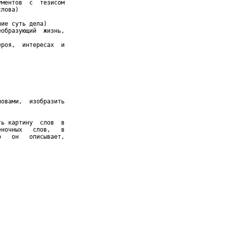
ментов  с  тезисом

лова)

ие суть дела)

образующий  жизнь,

роя,  интересах  и

овами,  изобразить

ь картину  слов  в

ночных   слов,   в

   он   описывает,
