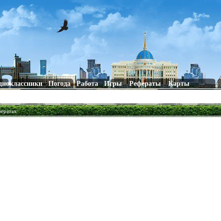
дноклассники
Погода
Работа
Игры
Рефераты
Карты
фератах