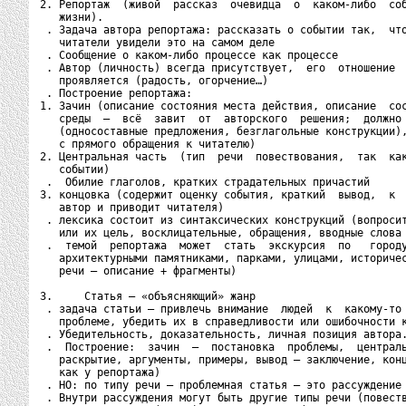
2. Репортаж  (живой  рассказ  очевидца  о  каком-либо  соб
   жизни).

 . Задача автора репортажа: рассказать о событии так,  что
   читатели увидели это на самом деле

 . Сообщение о каком-либо процессе как процессе

 . Автор (личность) всегда присутствует,  его  отношение  
   проявляется (радость, огорчение…)

 . Построение репортажа:

1. Зачин (описание состояния места действия, описание  сос
   среды  –  всё  завит  от  авторского  решения;  должно 
   (односоставные предложения, безглагольные конструкции),
   с прямого обращения к читателю)

2. Центральная часть  (тип  речи  повествования,  так  как
   событии)

 .  Обилие глаголов, кратких страдательных причастий

3. концовка (содержит оценку события, краткий  вывод,  к  
   автор и приводит читателя)

 . лексика состоит из синтаксических конструкций (вопросит
   или их цель, восклицательные, обращения, вводные слова 
 .  темой  репортажа  может  стать  экскурсия  по   городу
   архитектурными памятниками, парками, улицами, историчес
   речи – описание + фрагменты)

3.     Статья – «объясняющий» жанр

 . задача статьи – привлечь внимание  людей  к  какому-то 
   проблеме, убедить их в справедливости или ошибочности к
 . Убедительность, доказательность, личная позиция автора.
 .  Построение:  зачин  –  постановка  проблемы,  централь
   раскрытие, аргументы, примеры, вывод – заключение, конц
   как у репортажа)

 . НО: по типу речи – проблемная статья – это рассуждение

 . Внутри рассуждения могут быть другие типы речи (повеств