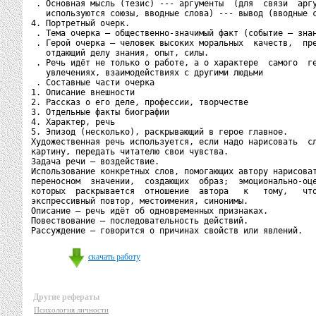
 . Основная мысль (тезис) --- аргументы  (для  связи  аргу
   используются союзы, вводные слова) --- вывод (вводные с
4. Портретный очерк.

 . Тема очерка – общественно-значимый факт (событие – знан
 . Герой очерка – человек высоких моральных  качеств,  пре
   отдающий делу знания, опыт, силы.

 . Речь идёт не только о работе, а о характере  самого  ге
   увлечениях, взаимодействиях с другими людьми

 . Составные части очерка

1. Описание внешности

2. Рассказ о его деле, профессии, творчестве

3. Отдельные факты биографии

4. Характер, речь

5. Эпизод (несколько), раскрывающий в герое главное.

Художественная речь используется, если надо нарисовать  сл
картину, передать читателю свои чувства.

Задача речи – воздействие.

Использование конкретных слов, помогающих автору нарисоват
переносном  значении,  создающих  образ;  эмоционально-оце
которых  раскрывается  отношение  автора   к   тому,   что
экспрессивный повтор, местоимения, синонимы.

Описание – речь идёт об одновременных признаках.

Повествование – последовательность действий.

скачать работу
Другие рефераты
Психология личности