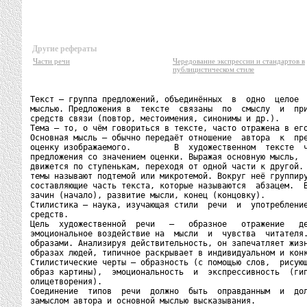
Другие рефераты
Части речи
Чередование экспрессии и стандартов в
публицистическом стиле
Текст – группа предложений, объединённых  в  одно  целое  
мыслью. Предложения в  тексте  связаны  по  смыслу  и  при
средств связи (повтор, местоимения, синонимы и др.).

Тема – то, о чём говориться в тексте, часто отражена в его
Основная мысль – обычно передаёт отношение  автора  к  пре
оценку изображаемого.         В  художественном  тексте  ч
предложения со значением оценки. Выражая основную мысль,  
движется по ступенькам, переходя от одной части к другой. 
темы называют подтемой или микротемой. Вокруг неё группиру
составляющие часть текста, которые называются  абзацем.  В
зачин (начало), развитие мысли, конец (концовку).

Стилистика – наука, изучающая стили  речи  и  употребление
средств.

Цель  художественной  речи   –   образное   отражение   де
эмоциональное воздействие на  мысли  и  чувства  читателя.
образами. Анализируя действительность, он запечатляет жизн
образах людей, типичное раскрывает в индивидуальном и конк
Стилистические черты – образность (с помощью слов,  рисующ
образ картины),  эмоциональность  и  экспрессивность  (гип
олицетворения).

Соединение  типов  речи  должно  быть  оправданным  и  дол
замыслом автора и основной мыслью высказывания.
