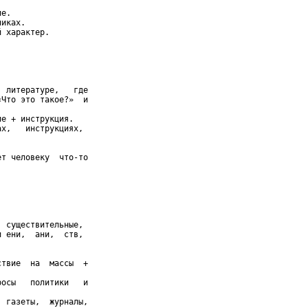
е.

иках.

 характер.

 литературе,   где

Что это такое?»  и

е + инструкция.

х,   инструкциях,

т человеку  что-то

 существительные,

 ени,  ани,  ств,

твие  на  массы  +

осы   политики   и

 газеты,  журналы,
