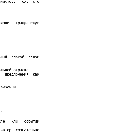
листов,  тех,  кто

изни,  гражданскую

ный  способ  связи

льной окраске

  предложения  как

оюзом И

)

те   или   событии

автор  сознательно
