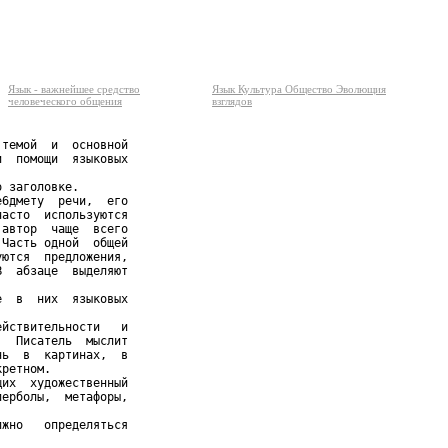
Язык - важнейшее средство
Язык Культура Общество Эволющия
человеческого общения
взглядов
темой  и  основной

  помощи  языковых

 заголовке.

6дмету  речи,  его

асто  используются

автор  чаще  всего

Часть одной  общей

ются  предложения,

  абзаце  выделяют

  в  них  языковых

йствительности   и

  Писатель  мыслит

ь  в  картинах,  в

ретном.

их  художественный

ерболы,  метафоры,

жно   определяться
