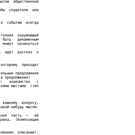
ытии  общественной

бы  слушатели  или

к  событию  всегда

тояния  окружающей

 быть   динамичным

 может  начинаться

  идёт  рассказ  о

которому  приходит

ельные предложения

и предложения)

:   знакомство   с

кими местами  (тип

 важному  вопросу,

акой-нибудь мысли.



ная  часть  –   её

овка.  (Композиции

ование, описание).
