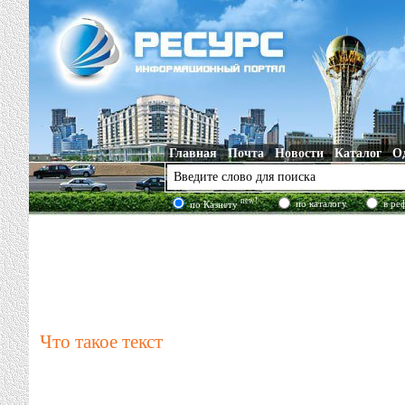
Главная
Почта
Новости
Каталог
О
new!
по каталогу
в ре
по Казнету
Что такое текст