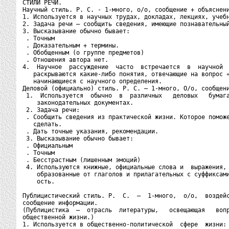
СТИЛИ РЕЧИ.

Научный стиль. Р. С. - 1-много, о/о, сообщение + объяснени
1. Используется в научных трудах, докладах, лекциях, учебн
2. Задача речи – сообщить сведения, имеющие познавательный
3. Высказывание обычно бывает:

 . Точным

 . Доказательным + термины.

 . Обобщенным (о группе предметов)

 . Отношения автора нет.

4.  Научное  рассуждение  часто  встречается  в  научной  
   раскрываются какие-либо понятия, отвечающие на вопрос «
   начинающиеся с научного определения.

Деловой (официально) стиль. Р. С. – 1-много, О/о, сообщени
 1.  Используется  обычно  в  различных   деловых   бумага
    законодательных документах.

 2. Задача речи:

 . Сообщить сведения из практической жизни. Которое поможе
   сделать.

 . Дать точные указания, рекомендации.

 3. Высказывание обычно бывает:

 . Официальным

 . Точным

 . Бесстрастным (лишенным эмоций)

 4. Используются книжные, официальные слова и  выражения, 
    образованные от глаголов и прилагательных с суффиксами
    ость.

Публицистический стиль. Р.  С.  –  1-много,  о/о,  воздейс
сообщение информации.

(Публицистика  –  отрасль  литературы,   освещающая   вопр
общественной жизни.)

1. Используется в общественно-политической  сфере  жизни: 