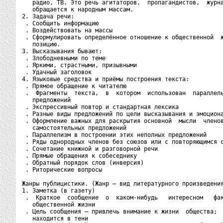
   радио, ТВ. Это речь агитаторов,  пропагандистов,  журна
   обращается к народным массам.

2. Задача речи:

 . Сообщить информацию

 . Воздействовать на массы

 . Сформулировать определённое отношение к общественной  ж
   позицию.

3. Высказывания бывают:

 . Злободневными по теме

 . Яркими, страстными, призывными

 . Удачный заголовок

4. Языковые средства и приёмы построения текста:

 . Прямое обращение к читателю

 .  Фрагменты  текста,  в  котором  использован  параллель
   предложений

 . Экспрессивный повтор и стандартная лексика

 . Разные виды предложений по цели высказывания и эмоциона
 . Оформление важных для раскрытия основной  мысли  членов
   самостоятельных предложений

 . Параллелизм в построении этих неполных предложений

 . Ряды однородных членов без союзов или с повторяющимся с
 . Сочетание книжной и разговорной речи

 . Прямые обращения к собеседнику

 . Обратный порядок слов (инверсия)

 . Риторические вопросы

Жанры публицистики. (Жанр – вид литературного произведения
1. Заметка (в газету)

 .  Краткое  сообщение  о  каком-нибудь   интересном   фак
   общественной жизни

 . Цель сообщения – привлечь внимание к жизни  общества;  
   находится в тени
