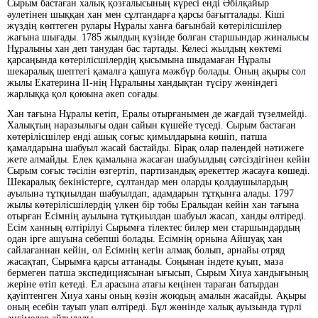
Сырым бастаған халық қозғалысының күресі енді Әбілқайыр
әулетінен шыққан хан мен сұлтандарға қарсы бағытталады. Кіші
жүздің көптеген рулары Нұралы ханға бағынбай көтерілісшілер
жағына шығады. 1785 жылдың күзінде болған старшындар жиналысы
Нұралыны хан деп танудан бас тартады. Келесі жылдың көктемі
қарсаңында көтерілісшілердің қысымына шыдамаған Нұралы
шекаралық шептегі қамалға қашуға мәжбүр болады. Оның ақыры сол
жылы Екатерина ІІ-нің Нұралыны хандықтан түсіру жөніндегі
жарлыққа қол қоюына әкеп соғады.
Хан тағына Нұралы кетіп, Ералы отырғанымен де жағдай түзелмейді.
Халықтың наразылығы одан сайын күшейе түседі. Сырым бастаған
көтерілісшілер енді ашық соғыс қимылдарына көшіп, патша
қамалдарына шабуыл жасай бастайды. Бірақ олар пәлендей нәтижеге
жете алмайды. Елек қамалына жасаған шабуылдың сәтсіздігінен кейін
Сырым соғыс тәсілін өзгертіп, партизандық әрекеттер жасауға көшеді.
Шекаралық бекіністерге, сұлтандар мен оларды қолдаушылардың
ауылына тұтқиылдан шабуылдап, адамдарын тұтқынға алады. 1797
жылы көтерілісшілердің үлкен бір тобы Ералыдан кейін хан тағына
отырған Есімнің ауылына тұтқиылдан шабуыл жасап, ханды өлтіреді.
Есім ханның өлтірілуі Сырымға тілектес билер мен старшындардың
одан ірге ашуына себепші болады. Есімнің орнына Айшуақ хан
сайлағаннан кейін, ол Eсімнің кегін алмақ болып, арнайы отряд
жасақтап, Сырымға қарсы аттанады. Соңынан індете қуып, маза
бермеген патша экспедициясынан ығысып, Сырым Хиуа хандығының
жеріне өтіп кетеді. Ел арасына атағы кеңінен тараған батырдан
қауіптенген Хиуа ханы оның көзін жоюдың амалын жасайды. Ақыры
оның есебін тауып улап өлтіреді. Бұл жөнінде халық ауызында түрлі