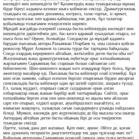
көсемдігі мен шешендігін бе? Қаламгердің жаңа туындысында мұның
бірде біреуі алдыңғы кезекке шыға қоймаған секілді. Драматургиялық
туындыға ең алдымен динамика, интрига, талас-тартыс, іс-әрекет,
қимыл-қозғалыс пен қарама-қайшылық тән десек, бұл талаптар
қойылымда толығымен ескерілгенін көреміз.
Мұндай жағдайды ескермей сахнада басты кейіпкердің көсемдігі мен
шешендігін дәріптеймін деп, бас-көзге қарамай зуылдатып отырса, ол
пьеса бола ма? Әрине, болмайды. Сондықтан да мұндай қадамға
барудан пьесаның авторы Рахымжан Отарбаев та, оны сахнаға қойған
режиссер Мұрат Ахманов та саналы түрде бас тартқаны байқалады.
Сонда олардың көрерменге айтайын, жеткізейін деген басты ойы не?
Жазушының жаңа драматургиялық еңбегінде орыс патшайымының
жарлығымен Сырымның бас старшын болып сайланған сәті
бейнеленген. Шен-шекпенге жақын өзге атаққұмар біреу болса, бұған
әжептәуір масайрар еді. Пьесаның басты кейіпкері олай істе­мейді. Бұл
шен оған зымиян, сайқал есеппен беріліп отырғанын бірден аңғарған
спектакльдің басты кейіпкері одан әрі іштей серпіліп, ширыға түседі.
Ел, халық мүддесі, отаршыл саясат салдарынан орын алған
озбырлықтар оның жанын бәрібір жәй таптырмайды. Сөйтіп, орыс
патшайымы берген атақ пен шен-шекпенді өз ақылы мен айласын
сарп ете отырып, елдікті қорғап, ауызбіршілікті нығайтуға, ел
намысын жықпауға, халықтың сағын сындырмауға ұтымды пайдалана
біледі. Мүмкін, көсемдік деп жүргеніміздің де бір мысалы осы шығар.
Автордың айтайын деген басты ойының бірі де осы төңіректен
туындаған секілді.
Әдетте, халық дана деп жатамыз. Қате емес, әрине. Әйтсе де, қоғам
мен дүниенің тегершігін дөңгелететіндер тек дара тұлғалар емес пе?
Қойылым авторлары Сырымның осындай тарихи дара тұлға ретіндегі