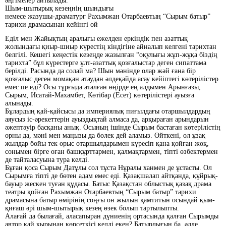
әңгімелер айтылады.
Шым-шытырық кезеңнің шындығы
немесе жазушы-драматург Рахымжан Отарбаевтың “Сырым батыр”
тарихи драмасынан кейінгі ой
Еділ мен Жайықтың аралығы ежелден еркіндік пен азаттық
жолындағы қиыр-шиыр күрестің кіндігіне айналып келгені тарихтан
белгілі. Кешегі кеңестік кезеңде жазылған “оқулығы жұп-жұқа біздің
тарихта” бұл күрестерге ұлт-азаттық қозғалыстар деген сипаттама
берілді. Расында да солай ма? Шын мәнінде олар жәй ғана бір
қозғалыс деген момақан атаудан әлдеқайда асау кейіптегі көтерілістер
емес пе еді? Осы тұрғыда аталған өңірде ең алдымен Арынғазы,
Сырым, Исатай-Махамбет, Көтібар (Есет) көтерілістері ауызға
алынады.
Бұлардың қай-қайсысы да империялық пиғылдағы отаршылдардың
аяусыз іс-әрекеттерін ауыздықтай алмаса да, арқыраған арындарын
әжептәуір басқаны анық. Осының ішінде Сырым бастаған көтерілістің
орны да, мәні мен маңызы да бөлек дей аламыз. Өйткені, ол ұзақ
жылдар бойы тек орыс отаршылдарымен күресіп қана қойған жоқ,
сонымен бірге оған башқұрттармен, қалмақтармен, тіпті өзбектермен
де тайталасуына тура келді.
Бұған қоса Сырым Датұлы сол тұста Нұралы ханмен де ұстасты. Ол
Сырымға тіпті де бөтен адам емес еді. Қазақшалап айтқанда, құйрық-
бауыр жескен туған құдасы. Батыс Қазақстан облыстық қазақ драма
театры қойған Рахымжан Отар­баевтың “Сырым батыр” тарихи
драмасына батыр өмірінің соңғы он жылын қамтитын осындай қым-
қиғаш әрі шым-шытырық кезең өзек болып тартылыпты.
Алағай да былағай, аласапыран дүниенің ортасында қалған Сырымды
автор қай қырынан көрсеткісі келді екен? Батырлығын ба, әлде