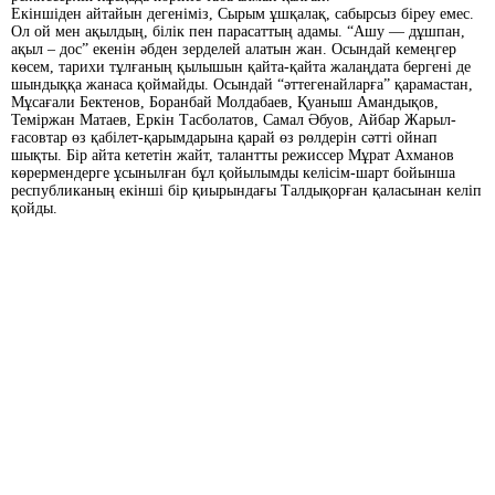
Екіншіден айтайын дегеніміз, Сырым ұшқалақ, сабырсыз біреу емес.
Ол ой мен ақылдың, білік пен парасаттың адамы. “Ашу — дұшпан,
ақыл – дос” екенін әбден зерделей алатын жан. Осындай кемеңгер
көсем, тарихи тұлғаның қылышын қайта-қайта жалаңдата бергені де
шындыққа жанаса қоймайды. Осындай “әттегенайларға” қарамастан,
Мұсағали Бектенов, Боранбай Молдабаев, Қуаныш Амандықов,
Теміржан Матаев, Еркін Тасболатов, Самал Әбуов, Айбар Жарыл­
ғасовтар өз қабілет-қарымдарына қарай өз рөлдерін сәтті ойнап
шықты. Бір айта кететін жайт, талантты режиссер Мұрат Ахманов
көрермендерге ұсынылған бұл қойылымды келісім-шарт бойынша
республиканың екінші бір қиырындағы Талдықорған қаласынан келіп
қойды.