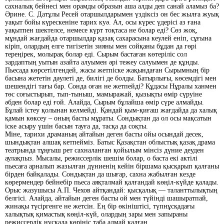
сахналық бейнесі мен орамды образын аша алды деп санай аламыз ба?
Әрине. С. Датұлы Ресей отаршылдарымен үздіксіз он бес жылға жуық
уақыт бойы күрескеніне тарих куә. Ал, осы күрес үдерісі аз ғана
уақытпен шектелсе, немесе күрт тоқтаса не болар еді? Сөз жоқ,
мұндай жағдайда отаршылдар қазақ сахарасына кеулей еніп, сұғына
кіріп, олардың елге тигізетін зияны мен сойқаны бұдан да гөрі
тереңірек, молырақ болар еді. Сырым бастаған көтеріліс сол
зардаптың уытын азайта алуымен әрі тежеу салуымен де құнды.
Пьесада көрсетілгендей, жасы жетпіске жақындаған Сырымның бір
басына жететін дәулеті де, билігі де болды. Батырлығы, көсемдігі мен
шешендігі тағы бар. Сонда оған не жетпейді? Құдасы Нұралы ханмен
төс соғыстырып, тып-тыныш, мамыражай, қызықты өмір сүруіне
әбден болар еді ғой. Алайда, Сырым бұлайша өмір сүре алмайды.
Бұлай істеу қолынан келмейді. Қандай қым-қиғаш жағдайда да халық
қамын көксеу – оның басты мұраты. Сондықтан да ол осы мақсатын
іске асыру үшін басын тауға да, тасқа да соқты.
Міне, тарихи драманың айтайын деген басты ойы осындай десек,
шындықтан алшақ кетпейміз. Батыс Қазақстан облыстық қазақ драма
театрында тұңғыш рет сахналанған қойылым мінсіз дүние деуден
аулақпыз. Мысалы, режиссерлік шешім болар, о бас­та екі актілі
пьесаға арналып жазылған дүниенің кейін біршама қысқарып қалғаны
бірден байқалады. Сондықтан да шығар, сахна жабылған кезде
көрермендер бейнебір пьеса аяқталмай қалғандай көңіл-күйде қалады.
Орыс жазушысы А.П. Чехов айтқандай: қысқалық — таланттылықтың
белгісі. Алайда, айтайын деген басты ой мен түйінді шашыратпай,
жинақы түсіргенге не жетсін. Ең бір өкініштісі, түпнұсқадағы
халықтық қимастық көңіл-күй, олардың зары мен запыраны
режиссерлік нұсқада көрініс таба алмай қалған.