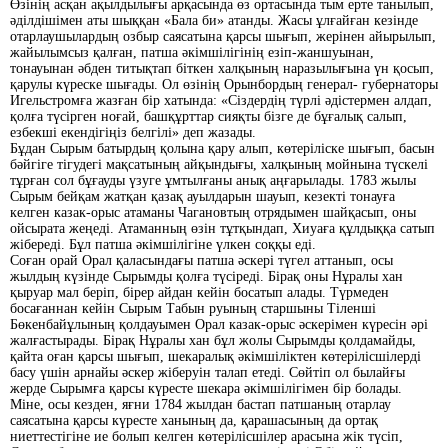
Өзінің асқан ақылдылығы арқасында өз ортасында тым ерте танылып,
әділдішімен аты шыққан «Бала би» атанды. Жасы ұлғайған кезінде
отарлаушылардың озбыр саясатына қарсы шығып, жерінен айырылып,
жайылымсыз қалған, патша әкімшілігінің езіп-жаншуынан,
тонауынан әбден титықтап біткен халқының наразылығына үн қосып,
қарулы күреске шығады. Ол өзінің Орынбордың генерал- губернаторы
Игельстромға жазған бір хатында: «Сіздердің түрлі әдістермен алдап,
қолға түсірген ноғай, башқұрттар сияқты бізге де бұғалық салып,
езбекші екендігіңіз белгілі» деп жазады.
Бұдан Сырым батырдың қолына қару алып, көтеріліске шығып, басын
бәйгіге тігудегі мақсатының айқындығы, халқының мойнына түскелі
тұрған сол бұғауды үзуге ұмтылғаны анық аңғарылады. 1783 жылы
Сырым бейқам жатқан қазақ ауылдарын шауып, кезекті тонауға
келген казак-орыс атаманы Чагановтың отрядымен шайқасып, оны
ойсырата жеңеді. Атаманның өзін тұтқындап, Хиуаға құлдыққа сатып
жібереді. Бұл патша әкімшілігіне үлкен соққы еді.
Соған орай Орал қаласындағы патша әскері түгел аттанып, осы
жылдың күзінде Cырымды қолға түсіреді. Бірақ оны Нұралы хан
қыруар мал беріп, бірер айдан кейін босатып алады. Түрмеден
босағаннан кейін Сырым Табын руының старшыны Тіленші
Бөкенбайұлының қолдауымен Oрал казак-орыс әскерімен күресін әрі
жалғастырады. Бірақ Нұралы хан бұл жолы Сырымды қолдамайды,
қайта оған қарсы шығып, шекаралық әкімшіліктен көтерілісшілерді
басу үшін арнайы әскер жіберуін талап етеді. Сөйтіп ол былайғы
жерде Сырымға қарсы күресте шекара әкімшілігімен бір болады.
Міне, осы кезден, яғни 1784 жылдан бастап патшаның отарлау
саясатына қарсы күресте ханының да, қарашасының да ортақ
ниеттестігіне ие болып келген көтерілісшілер арасына жік түсіп,