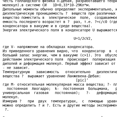
честь голландского физика П.Дебая, разработавшего теори
молекул).в системе СИ   1D=0,33*10-29Кл*м.

Дипольные моменты обычно определяют экспериментально, и
диэлектрическую проницаемость ?  веществ при различных 
вещество поместить в  электрическое  поле,  создаваемое
емкость последнего возрастет в ?  раз, т.е. ?=c/c0 (где
конденсатора в вакууме и в среде вещества).

Энергия электрического поля в конденсаторе U выражается
                                  U=1/2cV2,

где V- напряжение на обкладках конденсатора.

Из приведенного уравнения видно, что  конденсатор  в  с
больший запас энергии, чем в вакууме (с>1). Это  обусло
действием электрического поля  происходит  поляризация 
диполей и деформация молекул. Первый эффект зависит от 
- не зависит.

Температурную   зависимость   относительно   диэлектиче
вещества ?  выражает уравнение Ланжевена-Дебая:

                                   [pic]’

где М- относительная молекулярная масса вещества; ?- пл
  постоянная  Авогадро;  k-  постоянная  Больцмана,   р
универсальная  газовая   постоянная);   ?-   деформацио
молекул.

Измерив ?   при  двух  температурах,  с  помощью  уравн
можно определить ? и ?. Есть и другие методы эксперимен
 ?.
