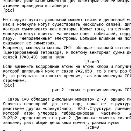
Значения дипольных моментов для некоторых связей между 
атомами приведены в таблице:

[pic]

Не следует путать дипольный момент связи и дипольный мо
как в молекуле могут существовать несколько связей, дип
которых суммируются как векторы. Кроме того, на величин
молекулы могут влиять  магнитные поля  орбиталей, содер
пару,- "неподеленные" электроны. Большое влияние на пол
оказывает ее симметрия.

Например, молекула метана CH4  обладает высокой степень
(центрированный тетраэдр), и поэтому векторная сумма ди
связей (?=0,4D) равна нулю:

                                   (?св=0

Если заменить водородные атомы на атомы хлора и получит
которой дипольный момент связи ?=2,05D, те в пять раз б
H, то результат останется прежним, так как молекула CCl
строением.

[pic]

                     рис.2. схема строения молекулы СО2
  Связь С=О обладает дипольным моментом 2,7D, однако ли
Является неполярной  до  тех  пор,  пока  ее  структура
действием других молекул(напр,  Н2О).Структура  линейно
которой  атом  углерода  гибридизирован   частично:   2
2q22p2 ,представлена на рис.2. Дипольные моменты связей
знаками, дают общий депольный момент, равный нулю:

                                   (?св=0.
