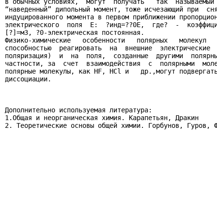
в обычных условиях,  могут  получать   так  называемый 
“наведенный” дипольный момент, тоже исчезающий при  сня
индуцированного момента в первом приближении пропорцион
электрического  поля  E:  ?инд=??0E,  где?  -  коэффици
[?]=м3, ?0-электрическая постоянная.

Физико-химические   особенности   полярных   молекул   
способностью  реагировать  на  внешние  электрические  
поляризация)  и  на  поля,  созданные  другими  полярны
частности, за  счет  взаимодействия  с  полярными  моле
полярные молекулы, как HF, HCl и   др.,могут подвергать
диссоциации.

Дополнительно используемая литература:

1.Общая и неорганическая химия. Карапетьян, Дракин

2. Теоретические основы общей химии. Горбунов, Гуров, Ф