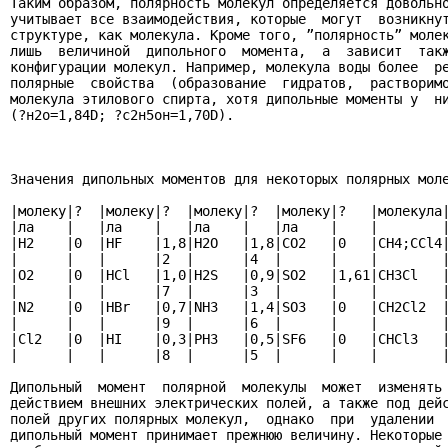
Таким образом, полярность молекул определяется довольно
учитывает все взаимодействия, которые  могут  возникнут
структуре, как молекула. Кроме того, ”полярность” молек
лишь  величиной  дипольного  момента,  а  зависит  такж
конфигурации молекул. Например, молекула воды более  ре
полярные  свойства  (образование  гидратов,  растворимо
молекула этилового спирта, хотя дипольные моменты у  ни
(?н2о=1,84D; ?с2н5он=1,70D).

Значения дипольных моментов для некоторых полярных моле
|молеку|?  |молеку|?  |молеку|?  |молеку|?   |молекула|
|ла    |   |ла    |   |ла    |   |ла    |    |        |
|Н2    |0  |HF    |1,8|Н2О   |1,8|CO2   |0   |CH4;CCl4|
|      |   |      |2  |      |4  |      |    |        |
|О2    |0  |HCl   |1,0|Н2S   |0,9|SO2   |1,61|CH3Cl   |
|      |   |      |7  |      |3  |      |    |        |
|N2    |0  |HBr   |0,7|NН3   |1,4|SO3   |0   |CH2Cl2  |
|      |   |      |9  |      |6  |      |    |        |
|Cl2   |0  |HI    |0,3|PН3   |0,5|SF6   |0   |CHCl3   |
|      |   |      |8  |      |5  |      |    |        |
Дипольный  момент  полярной  молекулы  может  изменять 
действием внешних электрических полей, а также под дейс
полей других полярных молекул,  однако  при  удалении  
дипольный момент принимает прежнюю величину. Некоторые 