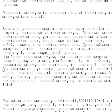
разноименных электрических зарядов, равных по абсолютно
диполем.

Полярность молекулы (и полярность связи) характеризуетс
молекулы (или связи).

Величина дипольного момента сильно влияет на свойства  
веществ, построенных из таких молекул.  Полярные  молек
электрическом поле, устанавливаясь по силовым линиям по
электических полях, создаваемых ионами в растворах,  вз
собой, замыкая свои электрические поля. Дипольный момен
смещения центров  положительного  и  отрицательного  за
величину l, называемую длиной диполя.

Чем более полярны молекулы, чем значительнее смещены ва
пары к одному из атомов, тем больше   ?.  И  наоборот, 
ассиметрия молекул незначительна, то величина ?  невлик
Для системы из двух частиц дипольный момент ?  равен: ?
Где e- величина заряда;l- расстояние между центрами. Од
сразу величину дипольного момента, мы не знаем ни велич
локализованного в полярной молекуле, ни расстояния межд
[pic]

Принимаем e равным заряду электрона(1,6021*10-19Кл) и т
приведенную длину диполя l, которая  является условной 
качестве единицы измерения дипольных моментов принят де