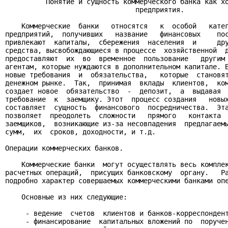
          Понятие и сущность коммерческого банка как хо
                                предприятия.

    Коммерческие  банки   относятся   к  особой   катег
предприятий,  получивших   название   финансовых    пос
привлекают  капиталы,  сбережения  населения  и     дру
средства, высвобождающиеся в процессе  хозяйственной  д
предоставляют  их  во  временное  пользование   другим 
агентам, которые нуждаются в дополнительном капитале. Б
новые требования  и  обязательства,   которые  становят
денежном рынке.  Так,  принимая  вклады  клиентов,  ком
создает новое  обязательство  -  депозит,  а  выдавая  
требование  к  заемщику. Этот  процесс создания   новых
составляет  сущность  финансового  посредничества.  Эта
позволяет  преодолеть  сложности   прямого   контакта  
заемщиков,  возникающие из-за несовпадения  предлагаемы
сумм,  их  сроков, доходности, и т.д.

Операции коммерческих банков.

    Коммерческие банки  могут осуществлять весь комплек
расчетных операций,  присущих банковскому  органу.   Ра
подробно характер совершаемых коммерческими банками опе
    Основные из них следующие:

     - ведение  счетов  клиентов и банков-корреспондент
     - финансирование  капитальных вложений по  поручен