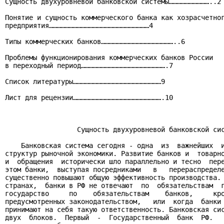
Сущность двухуровневой банковской системы…………………………..2

Понятие и сущность коммерческого банка как хозрасчетног
предприятия…………………………………………………………………4

Типы коммерческих банков………………………………………………..6

Проблемы функционирования коммерческих банков России

в переходный период……………………………………………………….7

Список литературы…………………………………………………………9

Лист для рецензии………………………………………………………….10

                  Сущность двухуровневой банковской сис
    Банковская система сегодня - одна  из  важнейших  и
структур рыночной экономики. Развитие банков и  товарно
и  обращения  исторически шло параллельно и тесно  пере
этом банки,  выступая посредниками   в   перераспределе
существенно повышают общую эффективность производства. 
странах,  банки в РФ не отвечают  по  обязательствам  г
государство     по    обязательствам    банков,     кро
предусмотренных законодательством,   или  когда  банки 
принимают на себя такую ответственность. Банковская сис
двух  блоков.  Первый  -  Государственный  банк  РФ.   