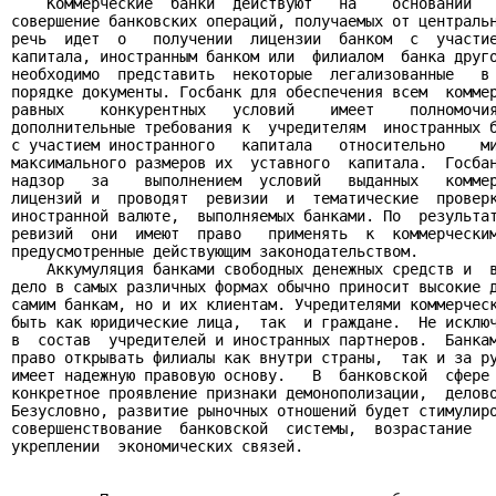
    Коммерческие  банки  действуют   на    основании   
совершение банковских операций, получаемых от центральн
речь  идет  о   получении  лицензии  банком  с  участие
капитала, иностранным банком или  филиалом  банка друго
необходимо  представить  некоторые  легализованные   в 
порядке документы. Госбанк для обеспечения всем  коммер
равных    конкурентных   условий    имеет    полномочия
дополнительные требования к  учредителям  иностранных б
с участием иностранного   капитала   относительно    ми
максимального размеров их  уставного  капитала.  Госбан
надзор   за    выполнением  условий   выданных   коммер
лицензий и  проводят  ревизии  и  тематические  проверк
иностранной валюте,  выполняемых банками. По  результат
ревизий  они  имеют  право   применять  к  коммерческим
предусмотренные действующим законодательством.

    Аккумуляция банками свободных денежных средств и  в
дело в самых различных формах обычно приносит высокие д
самим банкам, но и их клиентам. Учредителями коммерческ
быть как юридические лица,  так  и граждане.  Не исключ
в  состав  учредителей и иностранных партнеров.  Банкам
право открывать филиалы как внутри страны,  так и за ру
имеет надежную правовую основу.   В  банковской  сфере 
конкретное проявление признаки демонополизации,  делово
Безусловно, развитие рыночных отношений будет стимулиро
совершенствование  банковской  системы,  возрастание   
укреплении  экономических связей.
