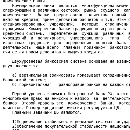
коммерческие банки.

    Коммерческие банки  являются  многофункциональными 
оперирующими в различных секторах  рынка  ссудного  кап
коммерческие   банки  предоставляют  клиентам  полный  
включая кредиты, прием депозитов расчетов и т.д. Этим о
специализированных  учреждений,   которые   ограничены 
функциями. Коммерческие банки традиционно играют роль  
кредитной системы.  Переплетение  функций  различных  в
учреждений  и  популярность  универсального   типа    б
известные  трудности  для  определения  понятий  банк  
деятельность. Чаще всего  главным  признаком  банковско
считается прием депозитов и выдача кредитов.

    Двухуровневая банковская система основана на взаимо
двух плоскостях:

    а) вертикальная взаимосвязь показывает соподчиненно
банковской системе;

    б) горизонтальная – равноправие банков на каждой ст
    Первый уровень занимает Центральный банк РФ, в его 
монопольное право на эмиссию и надзор  за  деятельность
банков. Второй уровень это  коммерческие  банки,  котор
клиентов. Размер кредитной эмиссии регулируется ЦБ.

    Главными задачами ЦБ являются:

    1)Поддержание стабильности денежной системы государ
    2)Обеспечение покупательской стабильности националь