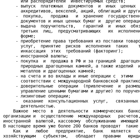
       или распорядителей  инвестируемых средств;

     - выпуск  платежных  документов  и  иных  ценных  
       аккредитивов, векселей, акций, облигаций и други
     -  покупка,   продажа   и  хранение  государственн
       документов и иных ценных бумаг и  другие операци
     - выдача  поручительств,   гарантий  и  иных  обяз
       третьих  лиц,  предусматривающих   их  исполнени
       форме;

     - приобретение права требования из поставки товаро
       услуг,  принятие  рисков  исполнения  таких    т
       инкассация  этих  требований (факторинг);

     - иностранной валюты;

     - покупка  и  продажа в РФ и за границей  драгоцен
       природных драгоценных камней, а также изделий  и
       металлов и драгоценных камней;

     - на счета и во вклады и иные операции с  этими   
       соответствии с международной банковской практико
     - доверительные  операции  (привлечение  и  размещ
       управление ценными бумагами и другие) по поручен
     - лизинговые операции;

     -  оказание  консультационных  услуг,   связанных 
       деятельностью.

    Важное  место  в  деятельности  коммерческих  банко
организации и  осуществлению  международных   расчетов,
иностранной  валютой, кассовому  обслуживанию  имеющей 
В настоящее время уже более 200 банков проводят  такие 
    Как  и   любое   предприятие,   банк   является   с
хозяйствующим   субъектом,   обладает   правами   юриди