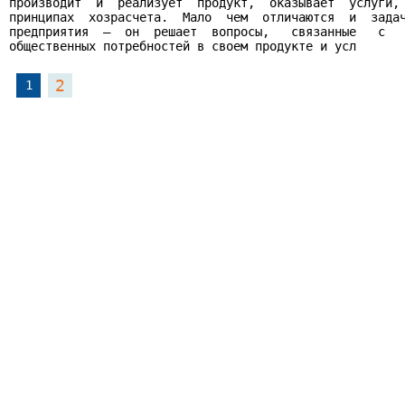
производит  и  реализует  продукт,  оказывает  услуги, 
принципах  хозрасчета.  Мало  чем  отличаются  и  задач
предприятия  —  он  решает  вопросы,   связанные   с   
общественных потребностей в своем продукте и усл
2
1