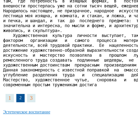
там,  где  потребность  в  изящных  формах,  в   постоя
внешности простерлась уже на сотни тысяч вещей, ежеднев
Народилось настоящее, не призрачное, народное  искусств
лестница моя изящна, и комната, и стакан, и ложка, и ча
и печка, и шандал, и  так  до  последнего  предмета:  т
значительна и интересна, по мысли и форме, и архитектур
живопись, и скульптура».

    Художественная  культура  личности  выступает,  так
фактором   организации   и   самого   процесса   матери
деятельности, всей трудовой практики.  Ее  нацеленность
достижение художественно-образной выразительности созда
искусность  и  мастерство  позволяла   в   прошлом   лу
ремесленного труда создавать  подлинные  шедевры,  не  
художественным достоинствам  прекрасным  произведениям 
Данная закономерность с известной поправкой  на  омассо
углубление  разделения  труда   и   специализацию   дей
Мастерство,  художественное  чутье,   сноровка   и   вд
современным простым труженикам достига
1
3
2
Эстетическое воспитание