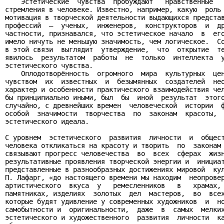
    Эстетические  чувства  пробуждают   нравственные   
стремления в человеке. Известно, например, какую  роль 
мотивация в творческой деятельности выдающихся представ
профессий  —  ученых,  инженеров,  конструкторов  и  др
частности, признавался, что эстетическое начало  в  его
имело ничуть не меньшую значимость, чем логическое.  Со
в этой связи  выглядит  утверждение,  что  открытие  те
явилось  результатом  работы  не  только  интеллекта  у
эстетического чувства.

    Оплодотворённость  огромного  мира  культурных  цен
чувством  их  известных  и  безымянных  создателей  нео
характер и особенности практического взаимодействия чел
бы принципиально иными, был  бы  иной  результат  этого
случайно, с древнейших времен  человеческой  истории  ф
особой  значимости  творчества  по  законам  красоты,  
эстетического идеала.

С уровнем  эстетического  развития  личности  и  общест
человека откликаться на красоту и творить  по  законам 
связывают прогресс человечества  во  всех  сферах  жизн
результативные проявления творческой энергии и  инициат
представленные в разнообразных достижениях мировой  кул
П. Лафарг, «до настоящего времени мы находим  неопровер
артистического  вкуса  у   ремесленников   в   храмах, 
памятниках, изделиях  золотых  дел  мастеров,  во  всех
которые будят удивление у современных художников  и  но
самобытности и  оригинальности,  даже  в  самых  мелких
эстетического и художественного  развития  личности  ка