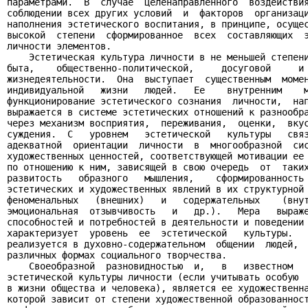
параметрами.  В  случае  целенаправленного  воздействия
соблюдении всех других условий  и  факторов  организаци
наполнения эстетического воспитания, в принципе, осущес
высокой  степени  сформированное  всех  составляющих  э
личности элементов.

    Эстетическая культура личности в не меньшей степени
быта,    общественно-политической,     досуговой     и 
жизнедеятельности.  Она  выступает  существенным  момен
индивидуальной   жизни   людей.   Ее    внутренним    м
функционирование эстетического сознания  личности,  нап
выражается в системе эстетических отношений к разнообра
через механизм восприятия,  переживания,  оценки,  вкус
суждения.  С   уровнем   эстетической   культуры   связ
адекватной  ориентации  личности  в  многообразной  сис
художественных ценностей, соответствующей мотивации ее 
по отношению к ним, зависящей в свою очередь  от  таких
развитость   образного   мышления,    сформированность 
эстетических и художественных явлений в их структурной 
феноменальных   (внешних)   и   содержательных    (внут
эмоциональная  отзывчивость   и   др.).   Мера   выраже
способностей и потребностей в деятельности и поведении 
характеризует  уровень  ее  эстетической   культуры.   
реализуется в духовно-содержательном  общении  людей,  
различных формах социального творчества.

    Своеобразной  разновидностью  и,   в   известном   
эстетической культуры личности (если учитывать особую  
в жизни общества и человека), является ее художественна
которой зависит от степени художественной образованност