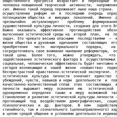
общественного  прогресса  возрастает  в  переходные  эп
человека повышенной творческой  активности,  напряжения
сил. Именно такой период переживает ныне наша страна.  
осуществлении  реформ  не  в  последнюю  очередь  опред
потенциалом общества  и  живущих  поколений.  Именно  д
чрезвычайно   актуализирует    проблему    формирования
художественной культуры личности, создания для этого бл
Важно  оказывать  эффективное   противодействие   обозн
вытеснения эстетической среды на  второй  план,  на  пе
задач. Это чревато весьма опасными  последствиями  —  к
жизни общества и духовным  одичанием  составляющих  его
приобретения   чисто   материального    порядка,    на 
сосредоточивать свое внимание нынешние реформаторы,  ес
такой  цены.  Более  того,   можно   утверждать,   что 
задействования эстетического фактора в  осуществляемых 
социальная, человеческая эффективность будет ничтожно м
сегодня возникающие в  нашей  жизни  «новшества»  подве
беспристрастной нравственно-эстетической экспертизе.  Н
эстетическая  культура  личности  означает  единство  э
убеждений, чувств, навыков и норм  деятельности  и  пов
качественно-количественный сплав  этих  составляющих  в
личности  выражает  меру  освоения  ею   эстетической  
одновременно  определяя  также  и  меру  возможной  тво
Становление и развитие эстетической культуры личности —
протекающий  под  воздействием  демографических,  социа
психологических  и  др.  факторов.  В  нем   задействов
стихийного, так и сознательного (целенаправленного) хар
в целом средой общения и условиями деятельности индивид