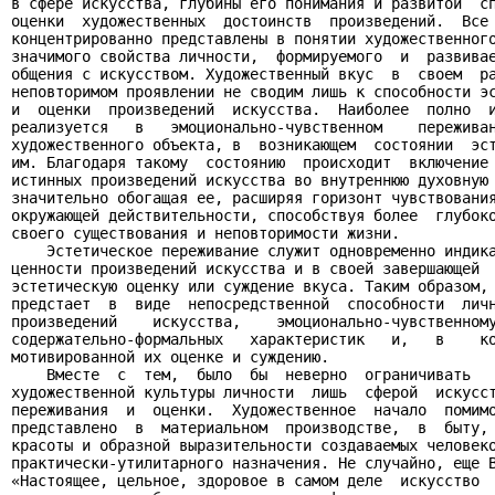
в сфере искусства, глубины его понимания и развитой  сп
оценки  художественных  достоинств  произведений.  Все 
концентрированно представлены в понятии художественного
значимого свойства личности,  формируемого  и  развивае
общения с искусством. Художественный вкус  в  своем  ра
неповторимом проявлении не сводим лишь к способности эс
и  оценки  произведений  искусства.  Наиболее  полно  и
реализуется   в   эмоционально-чувственном    переживан
художественного объекта, в  возникающем  состоянии  эст
им. Благодаря такому  состоянию  происходит  включение 
истинных произведений искусства во внутреннюю духовную 
значительно обогащая ее, расширяя горизонт чувствования
окружающей действительности, способствуя более  глубоко
своего существования и неповторимости жизни.

    Эстетическое переживание служит одновременно индика
ценности произведений искусства и в своей завершающей  
эстетическую оценку или суждение вкуса. Таким образом, 
предстает  в  виде  непосредственной  способности  личн
произведений    искусства,    эмоционально-чувственному
содержательно-формальных   характеристик   и,   в    ко
мотивированной их оценке и суждению.

    Вместе  с  тем,  было  бы  неверно  ограничивать   
художественной культуры личности  лишь  сферой  искусст
переживания  и  оценки.  Художественное  начало  помимо
представлено  в  материальном  производстве,  в  быту, 
красоты и образной выразительности создаваемых человеко
практически-утилитарного назначения. Не случайно, еще В
«Настоящее, цельное, здоровое в самом деле  искусство  