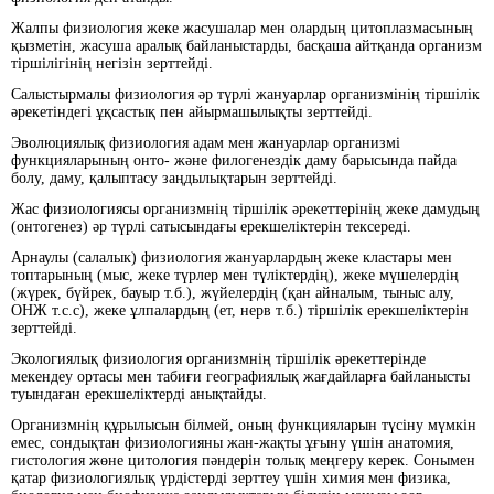
Жалпы физиология жеке жасушалар мен олардың цитоплазмасының
қызметін, жасуша аралық байланыстарды, басқаша айтқанда организм
тіршілігінің негізін зерттейді.
Салыстырмалы физиология әр түрлі жануарлар организмінің тіршілік
әрекетіндегі ұқсастық пен айырмашылықты зерттейді.
Эволюциялық физиология адам мен жануарлар организмі
функцияларының онто- және филогенездік даму барысында пайда
болу, даму, қалыптасу заңдылықтарын зерттейді.
Жас физиологиясы организмнің тіршілік әрекеттерінің жеке дамудың
(онтогенез) әр түрлі сатысындағы ерекшеліктерін тексереді.
Арнаулы (салалык) физиология жануарлардың жеке кластары мен
топтарының (мыс, жеке түрлер мен түліктердің), жеке мүшелердің
(жүрек, бүйрек, бауыр т.б.), жүйелердің (қан айналым, тыныс алу,
ОНЖ т.с.с), жеке ұлпалардың (ет, нерв т.б.) тіршілік ерекшеліктерін
зерттейді.
Экологиялық физиология организмнің тіршілік әрекеттерінде
мекендеу ортасы мен табиғи географиялық жағдайларға байланысты
туындаған ерекшеліктерді анықтайды.
Организмнің құрылысын білмей, оның функцияларын түсіну мүмкін
емес, сондықтан физиологияны жан-жақты ұғыну үшін анатомия,
гистология жөне цитология пәндерін толық меңгеру керек. Сонымен
қатар физиологиялық үрдістерді зерттеу үшін химия мен физика,