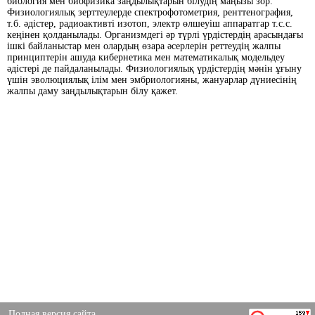
биология мен биофизика заңдылықтарын білудің маңызы зор.
Физиологиялық зерттеулерде спектрофотометрия, ренттенография,
т.б. әдістер, радиоактивті изотоп, электр өлшеуіш аппаратгар т.с.с.
кеңінен қолданылады. Организмдегі әр түрлі үрдістердің арасындағы
ішкі байланыстар мен олардың өзара әсерлерін реттеудің жалпы
принциптерін ашуда кибернетика мен математикалық модельдеу
әдістері де пайдаланылады. Физиологиялық үрдістердің мәнін ұғыну
үшін эволюциялық ілім мен эмбриологияны, жануарлар дүниесінің
жалпы даму заңдылықтарын білу қажет.
Полная версия сайта