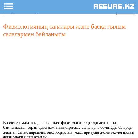
Физиологияның салалары және басқа ғылым
салалармен байланысы
Көздеген мақсаттарына сәйкес физиология бір-бірімен тығыз
байланысты, бірақ дара дамитын бірнеше салаларға бөлінеді. Оларды
жалпы, салыстырмалы, эволюциялық, жас, арнаулы жоне экологиялық
физиология деп атайды.