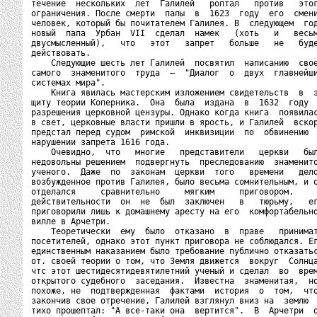
течение  нескольких  лет  Галилей   роптал   против   этог
ограничения. После смерти  папы  в  1623  году  его  смени
человек, который бы почитателем Галилея. В  следующем  год
новый  папа  Урбан  VII  сделал  намек   (хоть   и   весьм
двусмысленный),   что   этот   запрет   больше   не   буде
действовать.

    Следующие шесть лет Галилей  посвятил  написанию  свое
самого  знаменитого  труда  —  "Диалог  о  двух  главнейши
системах мира".

    Книга явилась мастерским изложением свидетельств  в  з
щиту теории Коперника.  Она  была  издана  в  1632  году  
разрешения церковной цензуры. Однако когда книга  появилас
в свет, церковные власти пришли в ярость, и Галилей  вскор
предстал перед судом  римской  инквизиции  по  обвинению  
нарушении запрета 1616 года.

    Очевидно,  что   многие   представители   церкви   был
недовольны решением  подвергнуть  преследованию  знаменито
ученого.  Даже  по  законам  церкви  того   времени   дело
возбужденное против Галилея, было весьма сомнительным, и о
отделался     сравнительно     мягким     приговором.     
действительности  он  не  был  заключен   в   тюрьму,   ег
приговорили лишь к домашнему аресту на его  комфортабельно
вилле в Арчетри.

    Теоретически  ему  было  отказано  в  праве   принимат
посетителей, однако этот пункт приговора не соблюдался. Ег
единственным наказанием было требование публично отказатьс
от. своей теории о том, что Земля движется  вокруг  Солнца
чтс этот шестидесятидевятилетний ученый и сделал  во  врем
открытого судебного  заседания.  Известна  знаменитая,  но
похоже, не  подтвержденная  фактами  история  о  том,  что
закончив свое отречение, Галилей взглянул вниз на  землю  
тихо прошептал: "А все-таки она  вертится".  В  Арчетри  о