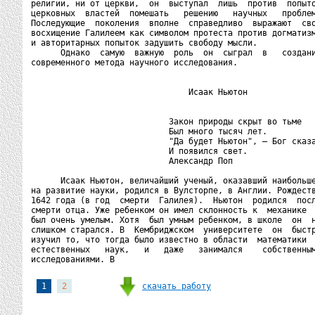
религии, ни от церкви,  он  выступал  лишь  против  попыто
церковных  властей  помешать   решению   научных   проблем
Последующие  поколения  вполне  справедливо  выражают  сво
восхищение Галилеем как символом протеста против догматизм
и авторитарных попыток задушить свободу мысли.

      Однако  самую  важную  роль  он  сыграл  в   создани
современного метода научного исследования.

                                Исаак Ньютон

                            Закон природы скрыт во тьме

                            Был много тысяч лет.

                            "Да будет Ньютон", — Бог сказа
                            И появился свет.

                            Александр Поп

      Исаак Ньютон, величайший ученый, оказавший наибольше
на развитие науки, родился в Вулсторпе, в Англии. Рождеств
1642 года (в год  смерти  Галилея).  Ньютон  родился  посл
смерти отца. Уже ребенком он имел склонность к  механике  
был очень умелым. Хотя  был умным ребенком, в школе  он  н
слишком старался. В  Кембриджском  университете  он  быстр
изучил то, что тогда было известно в области  математики  
естественных   наук,   и   даже   занимался    собственным
исследованиями. В 
скачать работу
1
2