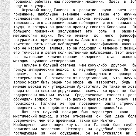
продолжал работать над проблемами механики.  Здесь  в  164
году он и умер.

    Огромный вклад Галилея  в  развитие  науки  нашел  сво
признание. Наибольшее  значение  имеют  такие  его  научны
исследования,  как  открытие  закона  инерции,  изобретени
телескопа, его астрономические наблюдения и его  гениальны
труды, в которых он доказал правоту гипотез Коперника.  Ещ
большего  признания  заслуживает  его   роль   в   развити
методологии  науки.  Многие  жившие   до   него   философы
натуралисты, ориентирующиеся на Аристотеля, делали упор  н
качественность своих наблюдений  и  классификацию  явления
Что же касается Галилея, то он подходил к явлению с позици
его точности и делал количественные наблюдения. Этот акцен
на  тщательном  количественном  измерении   стал   основны
методом научного исследования.

    Галилею в большей степени, чем кому-либо  другому,  бы
присущ эмпирический подход  к  научному  познанию.  Он  бы
первым,   кто   настаивал   на   необходимости   проведени
экспериментов. Он отказался от представления,  что  научны
вопрос может быть решен при опоре  на  авторитет,  будь  т
мнение церкви или утверждение Аристотеля. Он также не хоте
опираться на сложные дедуктивные  схемы,  которые  не  был
подкреплены опытным  путем.  Средневековые  схоласты  долг
обсуждали вопрос о том, что должно произойти и  почему  эт
происходит,  Галилей  же  при  проведении  опыта  стремилс
определить, что в действительности должно произойти.

    Для  его  научной  позиции  был  характерен   явно   н
мистический подход. В этом  отношении  он  был  даже  боле
современен, чем его преемники, такие как Ньютон.

Необходимо  также  подчеркнуть,  что  Галилей  был  глубок
религиозным  человеком.  Несмотря  на  судебный  процесс  
последующее  за  ним  осуждение,  он  не  отказался  ни  о