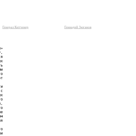
Генерал Китченер
Геннадий Зюганов
»

,

я

х

ь

и

о

т

и

с

х

о

,

о

е

м

я

о

и
