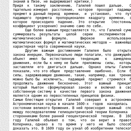
знаний в Пизе, не выдерживает критики.)

Придя  к  такому  заключению,  Галилей  пошел  дальше.   О
тщательно измерил  расстояние,  которое  проходит  падающи
предмет в данный период  времени,  и  установил,  что  пут
падающего  предмета  пропорционален  квадрату  времени,  з
которое  происходило  падение.  Это  открытие   (постоянны
коэффициент ускорения) значимо само по себе.

      Еще более важным представляется то, что Галилей суме
суммировать  результаты   целой   серии   экспериментов   
математической     формуле.      Широкое      использовани
математических формул и математических методов —  важнейша
характерная черта современной науки.

      Другим  важным  достижением  Галилея  было   открыти
закона инерции. Первоначально люди полагали, что движущийс
объект  имел  бы  естественную   тенденцию   к   замедлени
движения, если бы к нему не были  приложены  силы,  которы
заставляли  его  двигаться  дальше.  Однако  опыты  Галиле
показали, что это общее  представление  ошибочно.  Если  б
силы, задерживающие движение, такие, например, как  трение
можно было бы  исключить,  падающий  предмет  стремился  б
продолжать  движение  бесконечно.  Этот   важный   принцип
который  Ньютон  сформулировал  заново  и  включил  в  сво
собственную систему в  качестве  первого  закона  движения
является одним из первостепенных принципов физики.

Самые блестящие открытия  Галилей  совершил  в  астрономии
Астрономическая наука в начале 1600-х  годов  находилась  
состоянии великого брожения. В ней происходил  важный  спо
между последователями гелиоцентрической теории Коперника  
сторонниками более ранней геоцентрической  теории.  В  160
году  Галилей  объявил  о  том,  что  он  верит  в  правот
Коперника, однако  в  то  время  у  него  не  было  способ
доказать это. В 1609 году он узнал об изобретении телескоп