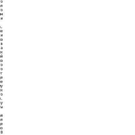
о

я

о

м

и

,

е

и

а

в

а

х

й

а

о

о

г

е

е

у

х

о

.

у

ы

ю

я

е

о

В
