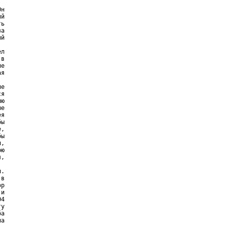
н

й

ь

а

й

л

в

е

я

е

я

ю

е

я

ы

,

ы

,

ю

,

.

в

р

и

4

у

а

а
