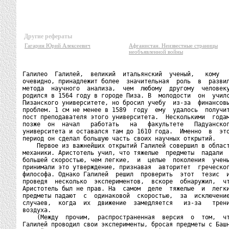
Другие рефераты
Гагарин Юрий Алексеевич
Афганистан. Неизвестные страницы
необъявленной войны
Галилео  Галилей,  великий  итальянский  ученый,   кому

очевидно, принадлежит более  значительная  роль  в  развил
метода  научного  анализа,  чем  любому  другому  человеку
родился в 1564 году в городе Пиза. В  молодости  он  училс
Пизанского университете, но бросил учебу  из-за  финансовы
проблем. 1 см не менее в 1589  году  ему  удалось  получит
пост преподавателя этого университета.  Несколькими  годам
позже  он  начал   работать   на   факультете   Падуанског
университета и оставался там до 1610 года.  Именно  в  это
период он сделал большую часть своих научных открытий.

    Первое из важнейших открытий Галилей совершил в област
механики. Аристотель учил, что тяжелые  предметы  падали  
большей скоростью, чем легкие,  и  целые  поколения  учены
принимали это утверждение, признавая  авторитет  греческог
философа. Однако Галилей  решил  проверить  этот  тезис  и
проведя  несколько  экспериментов,  вскоре  обнаружил,  чт
Аристотель был не прав. На  самом  деле  тяжелые  и  легки
предметы падают  с  одинаковой  скоростью,  за  исключение
случаев,  когда  их  движение  замедляется   из-за   трени
воздуха.

    (Между  прочим,  распространенная  версия  о  том,  чт
Галилей проводил свои эксперименты, бросая предметы с Башн