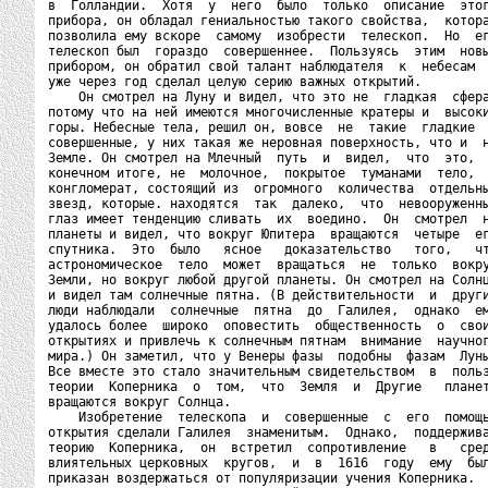
в  Голландии.  Хотя  у  него  было  только  описание  этог
прибора, он обладал гениальностью такого свойства,  котора
позволила eмy вскоре  самому  изобрести  телескоп.  Но  ег
телескоп был  гораздо  совершеннее.  Пользуясь  этим  новы
прибором, он обратил свой талант наблюдателя  к  небесам  
уже через год сделал целую серию важных открытий.

    Он смотрел на Луну и видел, что это не  гладкая  сфера
потому что на ней имеются многочисленные кратеры и  высоки
горы. Небесные тела, решил он, вовсе  не  такие  гладкие  
совершенные, у них такая же неровная поверхность, что и  н
Земле. Он смотрел на Млечный  путь  и  видел,  что  это,  
конечном итоге, не  молочное,  покрытое  туманами  тело,  
конгломерат, состоящий из  огромного  количества  отдельны
звезд, которые. находятся  так  далеко,  что  невооруженны
глаз имеет тенденцию сливать  их  воедино.  Он  смотрел  н
планеты и видел, что вокруг Юпитера  вращаются  четыре  ег
спутника.  Это  было   ясное   доказательство   того,   чт
астрономическое  тело  может  вращаться  не  только  вокру
Земли, но вокруг любой другой планеты. Он смотрел на Солнц
и видел там солнечные пятна. (В действительности  и  други
люди наблюдали  солнечные  пятна  до  Галилея,  однако  ем
удалось более  широко  оповестить  общественность  о  свои
открытиях и привлечь к солнечным пятнам  внимание  научног
мира.) Он заметил, что у Венеры фазы  подобны  фазам  Луны
Все вместе это стало значительным свидетельством  в  польз
теории  Коперника  о  том,  что  Земля  и  Другие   планет
вращаются вокруг Солнца.

    Изобретение  телескопа  и  совершенные  с  его  помощь
oткрытия сделали Галилея  знаменитым.  Однако,  поддержива
теорию  Коперника,  он  встретил  сопротивление   в   сред
влиятельных церковных  кругов,  и  в  1616  году  ему  был
приказан воздержаться от популяризации учения Коперника.  