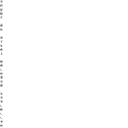
о

л

у

а

т

й

х

а

с

ь

е

i

и

й

,

н

В

о

й

ь

о

я

,

я

,

,

и

н
