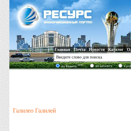
Главная
Почта
Новости
Каталог
О
new!
по каталогу
в ре
по Казнету
Галилео Галилей