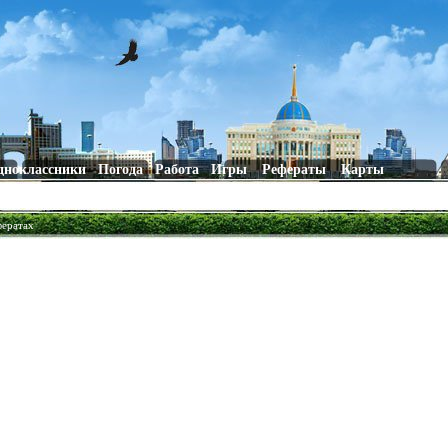
дноклассники
Погода
Работа
Игры
Рефераты
Карты
фератах