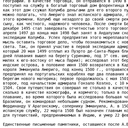
географии. В качестве торговца, он отправился в 1490 в 
поступил на службу в богатый торговый дом флорентинца Ж
как этот дом ссужал Колумба деньгами для его второго пу
можно полагать, что Америго знал испанского адмирала, п
этого времени. Колумб еще незадолго до своей смерти рек
сыну, как честного, надежного человека. После смерти Бе
декабре 1495 стал заведовать отчетностью этого торговог
апреля 1497 до конца мая 1498 был занят в Андалузии сна
экспедиции Колумба. Успех предприятия этого мореплавате
мысль оставить торговое дело, чтобы познакомиться с нов
света. Так, он принял участие в первой экспедиции адмир
который 20 мая 1499 отплыл из Пуэрто де-Санта-Мария бли
дней плавания вышел на берегу Суринама, под 3° сев. шир
милях к юго-востоку от мыса Парии); исследовал этот бер
индские острова, в половине июня 1500 возвратился в Кад
короля Эммануила Америго, под конец 1500 г., отправился
предпринял на португальских кораблях еще два плавания и
берегам нового материка; первое продолжалось с мая 1501
второе, под начальством адмирала Гонзало Коэлхо, с 10 м
1504. Свои путешествия он совершал не столько в качеств
сколько в качестве космографа, и кормчего; только в пос
плавание, во время которого была исследована большая ча
Бразилии, он командовал небольшим судном. Рекомендованн
Фердинанду V Арагонскому, сопернику Эммануила, А. в 150
испанскую службу, 22 марта 1508 был назначен главным ко
для путешествий, предпринимаемых в Индию, и умер 22 фев
Единственные письменные памятники, оставшиеся после А.В