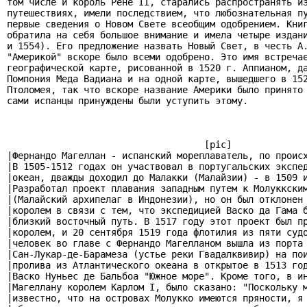
том числе и король Рене II, старались распространять из
путешествиях, имели последствием, что любознательная пу
первые сведения о Новом Свете всеобщим одобрением. Книг
обратила на себя большое внимание и имела четыре издани
и 1554). Его предложение назвать Новый Свет, в честь А.
"Америкой" вскоре было всеми одобрено. Это имя встречае
географической карте, рисованной в 1520 г. Аппианом, да
Помпония Меда Вадиана и на одной карте, вышедшего в 152
Птоломея, так что вскоре название Америки было принято 
сами испанцы принуждены были уступить этому.

                                    [pic]

|Фернандо Магеллан - испанский мореплаватель, по происх
|В 1505-1512 годах он участвовал в португальских экспед
|океан, дважды доходил до Малакки (Малайзии) - в 1509 и
|Разработал проект плавания западным путем к Молуккским
|(Малайский архипелаг в Индонезии), но он был отклонен 
|королем в связи с тем, что экспедицией Васко да Гама б
|близкий восточный путь. В 1517 году этот проект был пр
|королем, и 20 сентября 1519 года флотилия из пяти судо
|человек во главе с Фернандо Магелланом вышла из порта 
|Сан-Лукар-де-Барамеза (устье реки Гвадалквивир) на пои
|пролива из Атлантического океана в открытое в 1513 год
|Васко Нуньес де Бальбоа "Южное море". Кроме того, в ин
|Магеллану королем Карлом I, было сказано: "Поскольку м
|известно, что на островах Молукко имеются пряности, я 