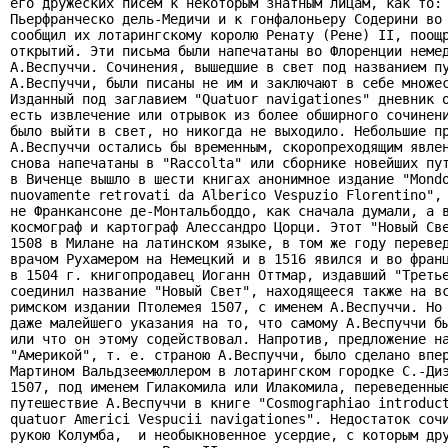
его дружеских писем к некоторым знатным лицам, как то: 
Пьерфранческо дель-Медичи и к гонфалоньеру Содерини во 
сообщил их лотарингскому королю Ренату (Рене) II, поощр
открытий. Эти письма были напечатаны во Флоренции немед
А.Веспуччи. Сочинения, вышедшие в свет под названием пу
А.Веспуччи, были писаны не им и заключают в себе множес
Изданный под заглавием "Quatuor navigationes" дневник о
есть извлечение или отрывок из более обширного сочинени
было выйти в свет, но никогда не выходило. Небольшие пр
А.Веспуччи остались бы временным, скоропреходящим явлен
снова напечатаны в "Raccolta" или сборнике новейших пут
в Виченце вышло в шести книгах анонимное издание "Mondo
nuovamente retrovati da Alberico Vespuzio Florentino", 
не Франкансоне де-Монтальбоддо, как сначала думали, а в
космограф и картограф Алессандро Цорци. Этот "Новый Све
1508 в Милане на латинском языке, в том же году перевед
врачом Рухамером на Немецкий и в 1516 явился и во франц
в 1504 г. книгопродавец Иоганн Оттмар, издавший "Третье
соединил название "Новый Свет", находящееся также на вс
римском издании Птолемея 1507, с именем А.Веспуччи. Но 
даже малейшего указания на то, что самому А.Веспуччи бы
или что он этому содействовал. Напротив, предложение на
"Америкой", т. е. страною А.Веспуччи, было сделано впер
Мартином Baльдзeeмюллepoм в лотарингском городке С.-Диэ
1507, под именем Гилакомила или Илакомила, переведенные
путешествие А.Веспуччи в книге "Cosmographiao introduct
quatuor Americi Vespucii navigationes". Недостаток сочи
рукою Колумба,  и необыкновенное усердие, с которым дру