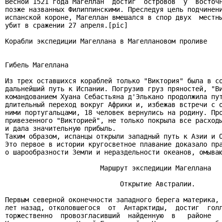
Весной 1521 года Магеллан  достиг  островов  у  восточн
позже названных Филиппинскими. Преследуя цель подчинени
испанской короне, Магеллан вмешался в спор двух  местны
убит в сражении 27 апреля.[pic]

Корабли экспедиции Магеллана в Магеллановом проливе

                                                       
Гибель Магеллана                                       
Из трех оставшихся кораблей только "Виктория" была в со
дальнейший путь к Испании. Погрузив груз пряностей, "Ви
командованием Хуана Себастьяна д'Элькано продолжила пут
длительный переход вокруг Африки и, избежав встречи с о
ними португальцами, 18 человек вернулись на родину. Про
привезенного "Викторией", не только покрыла все расходы
и дала значительную прибыль.                           
Таким образом, испанцы открыли западный путь к Азии и О
Это первое в истории кругосветное плавание доказало пра
о шарообразности Земли и нераздельности океанов, омываю
                        Маршрут экспедиции Магеллана

                             Открытие Австралии.

Первым северной оконечности западного берега материка, 
лет назад, отколовшегося  от  Антарктиды,  достиг  голл
торжественно  провозгласивший  найденную  в   районе   