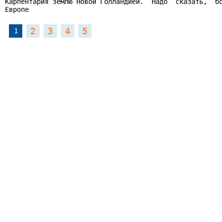
Карпентария землю Новой Голландией.  Надо  сказать,  бо
Европе
2
3
4
5
1