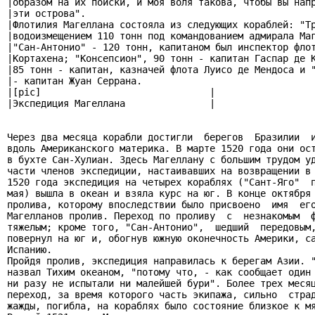
|образом на их поиски, и моя воля такова, чтобы вы напр
|эти острова".                                         
|Флотилия Магеллана состояла из следующих кораблей: "Тр
|водоизмещением 110 тонн под командованием адмирала Маг
|"Сан-Антонио" - 120 тонн, капитаном был инспектор флот
|Кортахена; "Консепсион", 90 тонн - капитан Гаспар де К
|85 тонн - капитан, казначей флота Луисо де Мендоса и "
|- капитан Жуан Серрана.                               
|[pic]                              |

|Экспедиция Магеллана               |

Через два месяца корабли достигли  берегов  Бразилии  и
вдоль Американского материка. В марте 1520 года они ост
в бухте Сан-Хулиан. Здесь Магеллану с большим трудом уд
части членов экспедиции, настаивавших на возвращении в 
1520 года экспедиция на четырех кораблях ("Сант-Яго"  п
мая) вышла в океан и взяла курс на юг. В конце октября 
пролива, которому впоследствии было присвоено  имя  его
Магелланов пролив. Переход по проливу  с  незнакомым  ф
тяжелым; кроме того, "Сан-Антонио",  шедший  передовым,
повернул на юг и, обогнув южную оконечность Америки, са
Испанию.

Пройдя пролив, экспедиция направилась к берегам Азии. "
назвал Тихим океаном, "потому что, - как сообщает один 
ни разу не испытали ни малейшей бури". Более трех месяц
переход, за время которого часть экипажа, сильно  страд
жажды, погибла, на кораблях было состояние близкое к мя