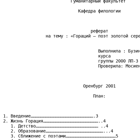
                           Гуманитарный факультет

                              Кафедра филологии

                                   реферат

                 на тему : «Гораций – поэт золотой сере
                                      Выполнила : Бузин
                                      курса

                                      группы 2000 ЛП-3 
                                      Проверила: Мосиен
                                Оренбург 2001

                                    План:

1. Введение………………………………………………………………….3

2. Жизнь Горация…………………………………………………………..4

   1. Детство………………………………………………………………… ..4

   2. Образование……………………………………………………………...4

   3. Сближение с поэтами……………………………………………………5
