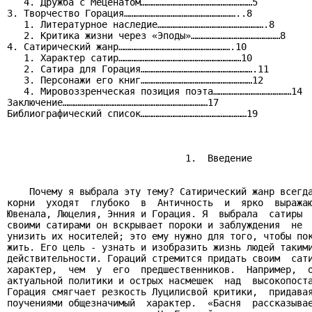
   4. Дружба с Меценатом……………………………………………………5

3. Творчество Горация……………………………………………………..8

   1. Литературное наследие………………………………………………….8

   2. Критика жизни через «Эподы»…………………………………………8

4. Сатирический жанр…………………………………………………….10

   1. Характер сатир…………………………………………………………10

   2. Сатира для Горация…………………………………………………….11

   3. Персонажи его книг……………………………………………………12

   4. Мировоззренческая позиция поэта……………………………………14

Заключение……………………………………………………………………17

Библиографический список…………………………………………………19

                                1.  Введение

    Почему я выбрала эту тему? Сатирический жанр всегда
корни  уходят  глубоко  в  Античность  и  ярко  выражаю
Ювенала, Люцелия, Энния и Горация. Я  выбрала  сатиры  
своими сатирами он вскрывает пороки и заблуждения  не  
унизить их носителей; это ему нужно для того, чтобы пок
жить. Его цель - узнать и изобразить жизнь людей такими
действительности. Гораций стремится придать своим  сати
характер,  чем  у  его  предшественников.  Например,  о
актуальной политики и острых насмешек  над  высокопоста
Горация смягчает резкость Луцилисвой критики,  придавая
поучениями общезначимый  характер.  «Басня  рассказывае