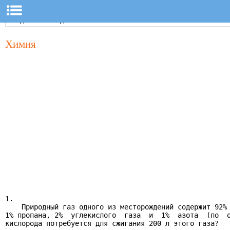
Химия
1.

    Природный газ одного из месторождений содержит 92% 
1% пропана, 2%  углекислого  газа  и  1%  азота  (по  о
кислорода потребуется для сжигания 200 л этого газа?
