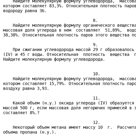
    Найдите молекулярную формулу углеводорода,  массова
котором составляет 83,3%. Относительная плотность паров
водороду равна 36.

                                     8.

    Найдите молекулярную формулу органического вещества
массовая доля углерода в нем  составляет  51,89%,  водо
38,38%. Относительная плотность паров этого вещества по
                                     9.

    При сжигании углеводорода массой 29 г образовалось 
(IV) и 45 г воды. Относительная  плотность  вещества  п
Найдите молекулярную формулу углеводорода.

                                     10.

    Найдите молекулярную формулу углеводорода,  массова
котором составляет 15,79%. Относительная плотность паро
воздуху равна 3,93.

                                     11.

    Какой объем (н.у.) оксида углерода (IV) образуется 
массой 500 г, если массовая доля негорючих примесей в э
составляет 8%.?

                                     12.

    Некоторый объем метана имеет массу 10  г.  Рассчита
объема пропана (н.у.).
