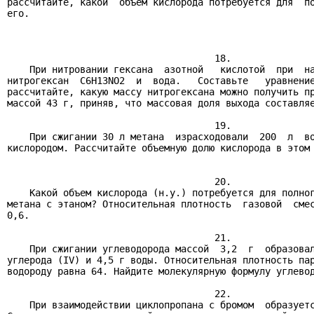
рассчитайте, какой  объем кислорода потребуется для  по
его.

                                     18.

    При нитровании гексана  азотной   кислотой  при  на
нитрогексан  C6H13NO2  и  вода.   Составьте   уравнение
рассчитайте, какую массу нитрогексана можно получить пр
массой 43 г, приняв, что массовая доля выхода составляе
                                     19.

    При сжигании 30 л метана  израсходовали  200  л  во
кислородом. Рассчитайте объемную долю кислорода в этом 
                                     20.

    Какой объем кислорода (н.у.) потребуется для полног
метана с этаном? Относительная плотность  газовой  смес
0,6.

                                     21.

    При сжигании углеводорода массой  3,2  г  образовал
углерода (IV) и 4,5 г воды. Относительная плотность пар
водороду равна 64. Найдите молекулярную формулу углевод
                                     22.

    При взаимодействии циклопропана с бромом  образуетс