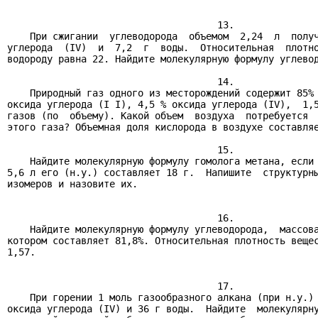
                                     13.

    При сжигании  углеводорода  объемом  2,24  л  получ
углерода  (IV)  и  7,2  г  воды.  Относительная  плотно
водороду равна 22. Найдите молекулярную формулу углевод
                                     14.

    Природный газ одного из месторождений содержит 85% 
оксида углерода (I I), 4,5 % оксида углерода (IV),  1,5
газов (по  объему). Какой объем  воздуха  потребуется  
этого газа? Объемная доля кислорода в воздухе составляе
                                     15.

    Найдите молекулярную формулу гомолога метана, если 
5,6 л его (н.у.) составляет 18 г.  Напишите  структурны
изомеров и назовите их.

                                     16.

    Найдите молекулярную формулу углеводорода,  массова
котором составляет 81,8%. Относительная плотность вещес
1,57.

                                     17.

    При горении 1 моль газообразного алкана (при н.у.) 
оксида углерода (IV) и 36 г воды.  Найдите  молекулярну