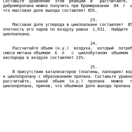
Составьте  уравнение  этой  реакции  и   рассчитайте,  
дибромпропана можно получить при бромировании  84  г  ц
что массовая доля выхода составляет 85%.

                                     23.

    Массовая доля углерода в циклоалкане составляет  85
плотность его паров по воздуху равна  1,931.  Найдите  
циклоалкана.

                                     24.

    Рассчитайте объем (н.у.)  воздуха,  который  потреб
смеси метана объемом  6  л   с  циклобутаном  объемом  
кислорода в воздухе составляет 21%.

                                     25.

    В присутствии катализаторов (платины, палладия) вод
к циклопропану с образованием пропана. Составьте уравне
рассчитайте,  какой  объем  (н.у.)  пропана   можно   п
циклопропана, приняв, что объемная доля выхода пропана 