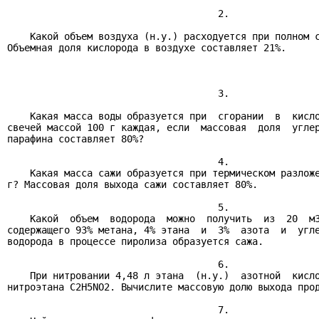
                                     2.

    Какой объем воздуха (н.у.) расходуется при полном с
Объемная доля кислорода в воздухе составляет 21%.

                                     3.

    Какая масса воды образуется при  сгорании  в  кисло
свечей массой 100 г каждая, если  массовая  доля  углер
парафина составляет 80%?

                                     4.

    Какая масса сажи образуется при термическом разложе
г? Массовая доля выхода сажи составляет 80%.

                                     5.

    Какой  объем  водорода  можно  получить  из  20  м3
содержащего 93% метана, 4% этана  и  3%  азота  и  угле
водорода в процессе пиролиза образуется сажа.

                                     6.

    При нитровании 4,48 л этана  (н.у.)  азотной  кисло
нитроэтана C2H5NO2. Вычислите массовую долю выхода прод
                                     7.
