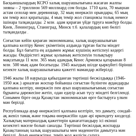
Басқыншылардың КСРО халық шаруашылығына жасаған жалпы
зияны – 2 триллион 569 миллиард сом болды. 1710 қала, 70 мыңнан
астам селолар мен деревнялар, 32 мың өнеркәсіп орындары, 65 мың
км темір жол қиратылды, 4 мың темір жол станциясы толық немесе
ішінара талқандалды. 2 млн. адам қираған үйде тұруға мәжбүр болды.
Киев, Ленинград, Станиград, Минск т.б. қалалардың көп бөлігі
талқандалды .
Соғыстан кейін қираған экономиканы, халық шаруашылығын
қалпына келтіру Кенес үкіметінің алдында тұрған басты міндет
болды. Бұл бағытта ең алдымен жұмыс күшінің жетіспеуі кедергі
жасады. Өндірістегі жұмыс қолының жетіспеуін толықтыру
мақсатында 11 млн. 365 мың адамдық Кенес Армиясы қатарынан 8
млн. 500 мың адам босатылды. 1945 жылдың шілде қыркүйегі бірінші
кезекте халық шаруашылығына қажетті мамандар жіберілді.
1946 жылы 18 наурызда қабылданған төртінші бесжілдыққа (1946-
1950 жж.) арналған жоспар бойынша соғыстан бүлінген аудандарды
қалпына келтіру, өнеркәсіп пен ауыл шаруашылығының соғыстан
бұрынғы дәрежесіне жетіп, одан едәуір асып түсу міндеті белгіленді.
Сонымен бірге онда Қазақстан экономикасын өрге бастыруға үлкен
мән берілді.
Республикада ауыр өнеркәсіпті қалпына келтіріп, тез дамыту, сондай-
ақ женіл тамақ және тоқыма өнеркәсібін одан әрі өркендету көзделді.
Халықтың материалдық қажеттерін қанағаттандыру ісі екінші
кезектегі мәселе болып саналды. Төртінші бесжілдық жоспарда
Қазақстанның халық шаруашылығы мен мәдениетін дамытуға мән
берілді. Ауыр өнеркәсіпке, темір жол желісін салуға,