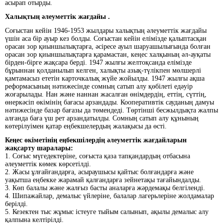
асырап отырды.
Халықтың әлеуметтік жағдайы
.
Соғыстан кейін 1946-1953 жылдары халықтың әлеуметтік жағдайы
үшін аса бір ауыр кез болды. Соғыстан кейін елімізде қалыптасқан
орасан зор қиыншылықтарға, әсіресе ауыл шаруашылығында болған
орасан зор қиыншылықтарға қарамастан, кеңес халқының әл-ауқаты
бірден-бірге жақсара берді. 1947 жылғы желтоқсанда елімізде
бұрыннан қолданылып келген, халықты азық-түлікпен мөлшерлі
қамтамасыз ететін карточкалық жүйе жойылды. 1947 жылғы ақша
реформасының нәтижесінде сомның сатып алу қөбілеті едәуір
жоғарылады. Нан және наннан жасалған өнімдердің, еттің, сүттің,
өнеркәсіп өкімінің бағасы арзандады. Кооперативтік сауданың дамуы
нәтижесінде базар бағазы да төмендеді. Төртінші бесжылдықта жалпы
алғанда баға үш рет арзандатылды. Сомның сатып алу құнының
көтерілуімен қатар еңбекшелердың жалақысы да өсті.
Кеңес өкіметінің еңбекшілердің әлеуметтік жағдайларын
жақсарту шаралары:
1. Соғыс мүгедектеріне, соғыста қаза тапқандардың отбасына
әлеуметтік көмек көрсетілді.
2. Жасы ұлғайғандарға, асыраушысы қайтыс болғандарға және
уақытша еңбекке жарамай қалғандарға зейнетақы тағайындалды.
3. Көп балалы және жалғыз басты аналарға жәрдемақы белгіленді.
4. Шипажайлар, демалыс үйлеріне, балалар лагерьлеріне жолдамалар
берілді.
5. Кезектен тыс жұмыс істеуге тыйым салынып, ақылы демалыс алу
қалпына келтірілді.