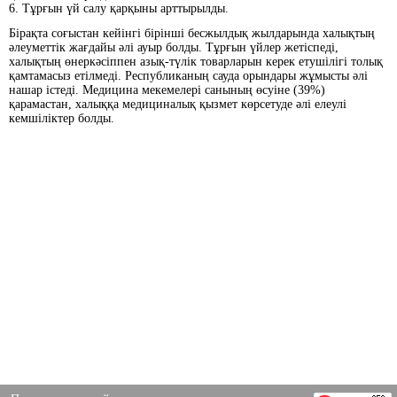
6. Тұрғын үй салу қарқыны арттырылды.
Бірақта соғыстан кейінгі бірінші бесжылдық жылдарында халықтың
әлеуметтік жағдайы әлі ауыр болды. Тұрғын үйлер жетіспеді,
халықтың өнеркәсіппен азық-түлік товарларын керек етушілігі толық
қамтамасыз етілмеді. Республиканың сауда орындары жұмысты әлі
нашар істеді. Медицина мекемелері санының өсуіне (39%)
қарамастан, халыққа медициналық қызмет көрсетуде әлі елеулі
кемшіліктер болды.