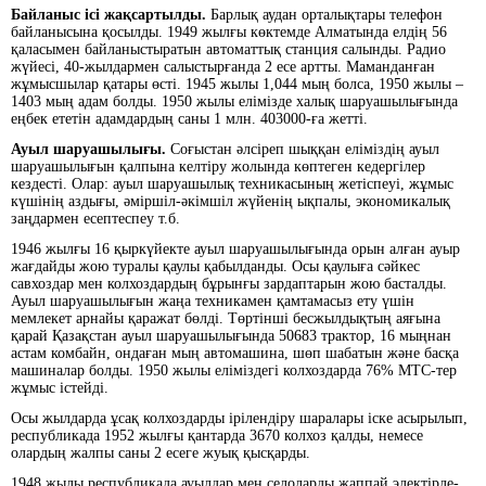
Байланыс ісі жақсартылды.
Барлық аудан орталықтары телефон
байланысына қосылды. 1949 жылғы көктемде Алматында елдің 56
қаласымен байланыстыратын автоматтық станция салынды. Радио
жүйесі, 40-жылдармен салыстырғанда 2 есе артты. Маманданған
жұмысшылар қатары өсті. 1945 жылы 1,044 мың болса, 1950 жылы –
1403 мың адам болды. 1950 жылы елімізде халық шаруашылығында
еңбек ететін адамдардың саны 1 млн. 403000-ға жетті.
Ауыл шаруашылығы.
Соғыстан әлсіреп шыққан еліміздің ауыл
шаруашылығын қалпына келтіру жолында көптеген кедергілер
кездесті. Олар: ауыл шаруашылық техникасының жетіспеуі, жұмыс
күшінің аздығы, әміршіл-әкімшіл жүйенің ықпалы, экономикалық
заңдармен есептеспеу т.б.
1946 жылғы 16 қыркүйекте ауыл шаруашылығында орын алған ауыр
жағдайды жою туралы қаулы қабылданды. Осы қаулыға сәйкес
савхоздар мен колхоздардың бұрынғы зардаптарын жою басталды.
Ауыл шаруашылығын жаңа техникамен қамтамасыз ету үшін
мемлекет арнайы қаражат бөлді. Төртінші бесжылдықтың аяғына
қарай Қазақстан ауыл шаруашылығында 50683 трактор, 16 мыңнан
астам комбайн, ондаған мың автомашина, шөп шабатын және басқа
машиналар болды. 1950 жылы еліміздегі колхоздарда 76% МТС-тер
жұмыс істейді.
Осы жылдарда ұсақ колхоздарды ірілендіру шаралары іске асырылып,
республикада 1952 жылғы қантарда 3670 колхоз қалды, немесе
олардың жалпы саны 2 есеге жуық қысқарды.
1948 жылы республикада ауылдар мен селоларды жаппай электірле-