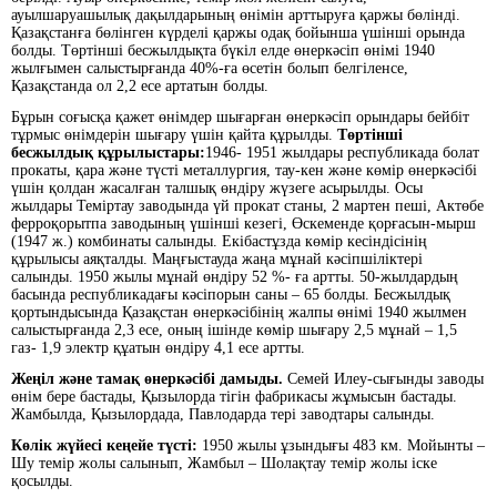
ауылшаруашылық дақылдарының өнімін арттыруға қаржы бөлінді.
Қазақстанға бөлінген күрделі қаржы одақ бойынша үшінші орында
болды. Төртінші бесжылдықта бүкіл елде өнеркәсіп өнімі 1940
жылғымен салыстырғанда 40%-ға өсетін болып белгіленсе,
Қазақстанда ол 2,2 есе артатын болды.
Бұрын соғысқа қажет өнімдер шығарған өнеркәсіп орындары бейбіт
тұрмыс өнімдерін шығару үшін қайта құрылды.
Төртінші
бесжылдық құрылыстары:
1946- 1951 жылдары республикада болат
прокаты, қара және түсті металлургия, тау-кен және көмір өнеркәсібі
үшін қолдан жасалған талшық өндіру жүзеге асырылды. Осы
жылдары Теміртау заводында үй прокат станы, 2 мартен пеші, Актөбе
ферроқорытпа заводының үшінші кезегі, Өскеменде қорғасын-мырш
(1947 ж.) комбинаты салынды. Екібастұзда көмір кесіндісінің
құрылысы аяқталды. Маңғыстауда жаңа мұнай кәсіпшіліктері
салынды. 1950 жылы мұнай өндіру 52 %- ға артты. 50-жылдардың
басында республикадағы кәсіпорын саны – 65 болды. Бесжылдық
қортындысында Қазақстан өнеркәсібінің жалпы өнімі 1940 жылмен
салыстырғанда 2,3 есе, оның ішінде көмір шығару 2,5 мұнай – 1,5
газ- 1,9 электр құатын өндіру 4,1 есе артты.
Жеңіл және тамақ өнеркәсібі дамыды.
Семей Илеу-сығынды заводы
өнім бере бастады, Қызылорда тігін фабрикасы жұмысын бастады.
Жамбылда, Қызылордада, Павлодарда тері заводтары салынды.
Көлік жүйесі кеңейе түсті:
1950 жылы ұзындығы 483 км. Мойынты –
Шу темір жолы салынып, Жамбыл – Шолақтау темір жолы іске
қосылды.