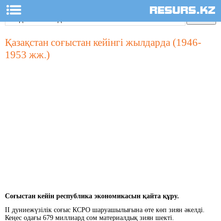
Қазақстан соғыстан кейінгі жылдарда (1946-
1953 жж.)
Соғыстан кейін республика экономикасын қайта құру.
II дуниежүзілік соғыс КСРО шаруашылығына өте көп зиян әкелді.
Кеңес одағы 679 миллиард сом материалдық зиян шекті.