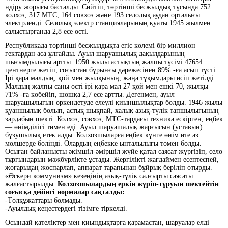
ндіру жорығы басталды. Сөйтіп, төртінші бесжылдық тұсында 752
колхоз, 317 МТС, 164 совхоз және 193 селолық аудан орталығы
электрленді. Селолық электр станцияларының қуаты 1945 жылмен
салыстырғанда 2,8 есе өсті.
Республикада тортінші бесжылдықта егіс көлемі бір миллион
гектардан аса ұлғайды. Ауыл шаруашылық дақылдарының
шығымдылығы артты. 1950 жылы астықтың жалпы түсімі 47654
центнерге жетіп, соғыстан бұрынғы дәрежесінен 89% -ға асып түсті.
Ірі қара малдың, қой мен жылқының, жаңа тұқымдары өсіп жетілді.
Малдың жалпы саны өсті ірі қара мал 27 қой мен ешкі 70, жылқы
71% -ға көбейіп, шошқа 2,7 есе артты. Дегенмен, ауыл
шаруашылығын өркендетуде елеулі қиыншылықтар болды. 1946 жылы
қуаншылық болып, астық шықпай, халық азық-түлік тапшылығының
зардабын шекті. Колхоз, совхоз, МТС-тардағы техника ескірген, еңбек
— өнімділігі төмен еді. Ауыл шаруашалық жарғысын (уставын)
бұзушылық етек алды. Колхозшыларға еңбек күнге өнім өте аз
мөлшерде бөлінді. Олардың еңбекке ынталылығы төмен болды.
Осыған байланысты әкімшіл-әміршіл жүйе қатал саясат жүргізіп, село
тұрғындарын мәжбүрлікте ұстады. Жергілікті жағдаймен есептеспей,
жогарыдаң жоспарлап, аппарат тарапынан бұйрық беріліп отырды.
«Әскери коммунизм» кезеңінің азық-түлік салғырты саясаты
жалғастырылды.
Колхозшылардың еркін жүріп-тұруын шектейтін
соғысқа дейінгі нормалар сақталды:
-Төлқұжаттары болмады.
-Ауылдық кеңестердегі тізімге тіркелді.
Осындай қателіктер мен қиындықтарға қарамастан, шаруалар елді