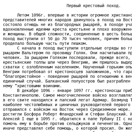
                           Первый крестовый поход.

      Летом 1096г. впервые в истории огромное христианс
представителей многих народов двинулось в поход на Вост
состояло отнюдь не из благородных рыцарей, в походе уча
вдохновленные идеями креста крестьяне и плохо вооруженн
и женщины. В общей сложности, соединенные в шесть больш
поход выступили от 50 до 70 тысяч человек, причем больш
проделало большую часть пути пешком.

      С начала в поход выступили отдельные отряды во гл
рыцарем Вальтером по прозвищу Голяк. Они насчитывали пр
человек. За рыцарем Голяком последовали, прежде всего, 
крестьянские толпы шли через Венгрию, им пришлось выдер
схватки с озлобленным населением. Наученный горьким опы
Венгрии потребовал от крестоносцев заложников, что гара
“благопристойное - поведение рыцарей по отношению к вен
единичный случай. Балканский полуостров был разграблен 
нему “христовыми воинами.

      В декабре 1096 - январе 1097 гг. крестоносцы приб
Константинополю. Самое многочисленное войско возглавлял
в его свите находился и папский легат Адемар. Боэмунд Т
наиболее честолюбивых и циничных руководителей первого 
отправился с войском на Восток через Средиземное море. 
достигли Босфора Роберт Фландрский и Стефан Блауский. И
Алексей I еще в 1095 г. обратился к папе Урбану II с на
помочь ему в борьбе против сельджуков и печенегов. Одна
иначе представлял себе помощь, о которой просил. Он жел