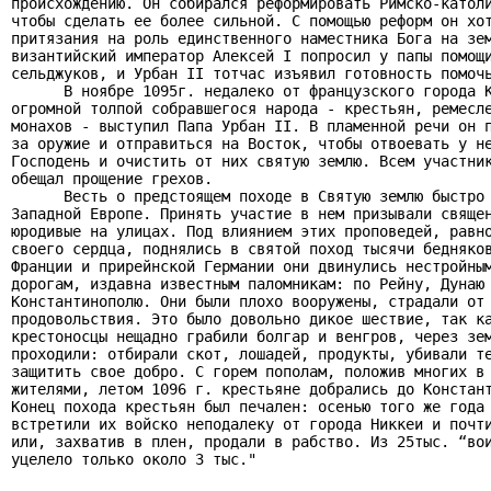
происхождению. Он собирался реформировать Римско-католи
чтобы сделать ее более сильной. С помощью реформ он хот
притязания на роль единственного наместника Бога на зем
византийский император Алексей I попросил у папы помощи
сельджуков, и Урбан II тотчас изъявил готовность помочь
      В ноябре 1095г. недалеко от французского города К
огромной толпой собравшегося народа - крестьян, ремесле
монахов - выступил Папа Урбан II. В пламенной речи он п
за оружие и отправиться на Восток, чтобы отвоевать у не
Господень и очистить от них святую землю. Всем участник
обещал прощение грехов.

      Весть о предстоящем походе в Святую землю быстро 
Западной Европе. Принять участие в нем призывали священ
юродивые на улицах. Под влиянием этих проповедей, равно
своего сердца, поднялись в святой поход тысячи бедняков
Франции и прирейнской Германии они двинулись нестройным
дорогам, издавна известным паломникам: по Рейну, Дунаю 
Константинополю. Они были плохо вооружены, страдали от 
продовольствия. Это было довольно дикое шествие, так ка
крестоносцы нещадно грабили болгар и венгров, через зем
проходили: отбирали скот, лошадей, продукты, убивали те
защитить свое добро. С горем пополам, положив многих в 
жителями, летом 1096 г. крестьяне добрались до Констант
Конец похода крестьян был печален: осенью того же года 
встретили их войско неподалеку от города Никкеи и почти
или, захватив в плен, продали в рабство. Из 25тыс. “вои
уцелело только около 3 тыс."
