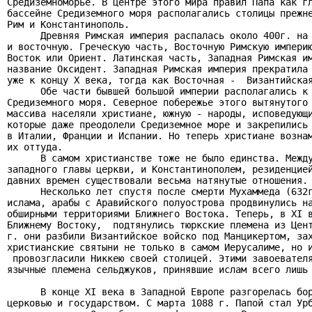
Средиземноморье. В центре этого мира правил Папа как гл
бассейне Средиземного моря располагались столицы прежне
Рим и Константинополь.

      Древняя Римская империя распалась около 400г. на 
и восточную. Греческую часть, Восточную Римскую империю
Восток или Ориент. Латинская часть, Западная Римская им
название Оксидент. Западная Римская империя прекратила 
уже к концу X века, тогда как Восточная -  Византийская
      Обе части бывшей большой империи располагались к 
Средиземного моря. Северное побережье этого вытянутого 
массива населяли христиане, южную - народы, исповедующи
которые даже преодолели Средиземное море и закрепились 
в Италии, Франции и Испании. Но теперь христиане вознам
их оттуда.

      В самом христианстве тоже не было единства. Между
западного главы церкви, и Константинополем, резиденцией
давних времен существовали весьма натянутые отношения.

      Несколько лет спустя после смерти Мухаммеда (632г
ислама, арабы с Аравийского полуострова продвинулись на
обширными территориями Ближнего Востока. Теперь, в XI в
Ближнему Востоку,  подтянулись тюркские племена из Цент
г. они разбили Византийское войско под Манцикертом, зах
христианские святыни не только в самом Иерусалиме, но и
 провозгласили Никкею своей столицей. Этими завоевателя
язычные племена сельджуков, принявшие ислам всего лишь 
      В конце XI века в Западной Европе разгорелась бор
церковью и государством. С марта 1088 г. Папой стал Урб