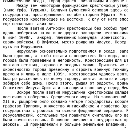
семимесячной осады, город сдался. Византийцы и армяне п
      Между тем некоторые французские крестоносцы утвер
(ныне Урфа, Турция). Балдуин Булонский основал здесь со
государство, простиравшееся по обе стороны Ефрата. Это 
государство крестоносцев на Востоке, к югу от него впос
еще несколько таких же.

      После взятия Антиохии крестоносцы без особых преп
вдоль побережья на юг и по дороге завладели несколькими
6 июня 1098г. Танкред, племянник Боэмунда Тарентского, 
своим войском. В Вифлеем, место рождения Иисуса. Перед 
путь на Иерусалим.

      Иерусалим основательно подготовился к осаде, запа
было вдоволь, а чтобы оставить неприятеля без воды, все
города были приведены в негодность. Крестоносцам для шт
хватало лестниц, таранов и осадных машин. Пришлось им с
окрестностях города древесину и строить военную технику
времени и лишь в июле 1099г. крестоносцам удалось взять
быстро рассеялись по всему городу, хватая золото и сере
забирая себе дома. После этого, рыдая от радости, воины
Спасителя Иисуса Христа и загладили свою вину перед Ним
      Вскоре после взятия Иерусалима крестоносцы овладе
восточного побережья Средиземного моря. На захваченной 
XII в. рыцарями было создано четыре государства: короле
графство Триполи, княжество Антиохийское и графство Эде
государствах строилась на основе феодальной иерархии. В
Иерусалимский, остальные три правителя считались его ва
были самостоятельны. Огромное влияние в государствах кр
церковь. Ей принадлежали и большие земельные владения. 