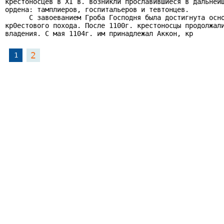
крестоносцев в XI в. возникли прославившиеся в дальнейш
ордена: тамплиеров, госпитальеров и тевтонцев.

      С завоеванием Гроба Господня была достигнута осно
кр0естового похода. После 1100г. крестоносцы продолжали
владения. С мая 1104г. им принадлежал Аккон, кр
2
1