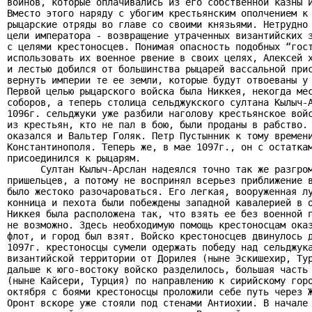
воинов, которые оплачивались из его собственной казны и
Вместо этого наряду с убогим крестьянским ополчением к 
рыцарские отряды во главе со своими князьями. Нетрудно 
цели императора - возвращение утраченных византийских з
с целями крестоносцев. Понимая опасность подобных “гост
использовать их военное рвение в своих целях, Алексей х
и лестью добился от большинства рыцарей вассальной прис
вернуть империи те ее земли, которые будут отвоеваны у 
Первой целью рыцарского войска была Никкея, некогда мес
соборов, а теперь столица сельджукского султана Кылыч-А
1096г. сельджуки уже разбили наголову крестьянское войс
из крестьян, кто не пал в бою, были проданы в рабство. 
оказался и Вальтер Голяк. Петр Пустынник к тому времени
Константинополя. Теперь же, в мае 1097г., он с остаткам
присоединился к рыцарям.

      Султан Кылыч-Арслан надеялся точно так же разгром
пришельцев, а потому не воспринял всерьез приближение в
было жестоко разочароваться. Его легкая, вооруженная лу
конница и пехота были побеждены западной кавалерией в о
Никкея была расположена так, что взять ее без военной п
не возможно. Здесь необходимую помощь крестоносцам оказ
флот, и город был взят. Войско крестоносцев двинулось д
1097г. крестоносцы сумели одержать победу над сельджука
византийской территории от Дорилея (ныне Эскишехир, Тур
дальше к юго-востоку войско разделилось, большая часть 
(ныне Кайсери, Турция) по направлению к сирийскому горо
октября с боями крестоносцы проложили себе путь через Ж
Оронт вскоре уже стояли под стенами Антиохии. В начале 