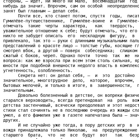
стороны, – идет, ни много ни мало,  восемнадцатый  год 
нибудь да значит. Впрочем, сам он особой  неопределенно
занят был главным – делал себя.

      Почти все, кто станет потом, спустя  годы,  писат
Гумилёве-путешественнике,  Гумилёве-воине  и  Гумилёве-
отмечать  такие  черты  характера,   как   твердость,  
уважительное отношение к себе; будут отмечать, что его 
никто не забудет описать  его  нескладную  фигуру,  в  
привлекало, так это – руки с длинными музыкальными паль
представлений о красоте лицо – толстые губы, косящие гл
смотрел вбок, а другой – поверх  собеседника;  слишком 
сжатый с боков, череп. Однако почти  точно  так  же  ни
вопроса: как же взросла при всем этом столь сильная, яр
юности при подобной внешности недолго впасть в комплекс
угнетенность, озлобленность.

      Секрета нет: он делал себя, –  и  это  достойно  
значительное, многотрудное  дело,  которое,  впрочем,  
бытовых мелочей, и только в итоге, в  завершенности,  п
значительным.

      Довольно болезненный в детстве, он вопреки физиче
старался верховодить, всегда претендовал  на  роль  вож
детства застенчивый, всячески преодолевал и этот недост
стихи стал сочинять не в последнюю очередь из жажды сла
умел, а его фамилия уже в газете напечатана была – знач
других.

      И не случайно уже тогда, в пору детских игр  в  и
вождя принадлежала только Николаю,  на  предупреждение 
старшего  брата,  что  не  все  будут  вот   так   безр