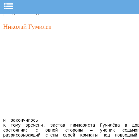
Николай Гумилев
и  закончилось

к  тому  времени,  застав  гимназиста  Гумилёва  в  дов
состоянии;   с   одной   стороны   –   ученик   седьмог
разрисовывающий  стены  своей  комнаты  под  подводный 