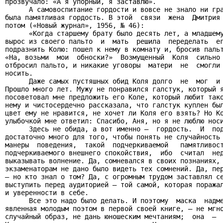
прозвучало: «А я упорный, я заставлю».

      А самовоспитание гордости и вовсе не знало ни гра
была памятливая гордость. В этой  связи  жена  Дмитрия 
потом («Новый журнал», 1956, № 46):

      «Когда старшему брату было десять лет, а младшему
вырос из своего пальто  и  мать  решила  переделать  ег
подразнить Колю: пошел к нему в комнату и, бросив пальт
«На, возьми  мои  обноски?»  Возмущенный  Коля  сильно 
отбросил пальто, и никакие уговоры  матери  не  смогли 
носить.

      Даже самых пустяшных обид Коля долго  не  мог  и 
Прошло много лет. Мужу не понравился галстук, который я
посоветовал мне предложить его Коле, который любит тако
нему и чистосердечно рассказала, что галстук куплен был
цвет ему не нравится, не хочет ли Коля его взять? Но Ко
улыбочкой мне ответил: Спасибо, Аня, но я не люблю носи
      Здесь не обида, а вот именно –  гордость.  И  под
достаточно много для того, чтобы понять не случайность 
манеры  поведения,  такой  подчеркиваемой   памятливост
подчеркиваемого внешнего спокойствия,  ибо  считал  нед
выказывать волнение. Да, сомневался в своих познаниях, 
экзаменаторам не дано было видеть тех сомнений. Да, пер
– но кто знал о том? Да, с огромным трудом заставлял се
выступить перед аудиторией – той самой, которая поражал
и уверенности в себе.

      Все это надо было делать. И поэтому  маска  надме
явленная молодым поэтом в первой своей книге, – не мгно
случайный образ, не дань юношеским мечтаниям;  она  –  