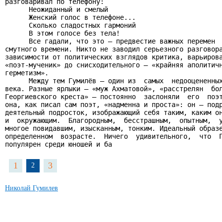
разговаривал по телефону:

      Неожиданный и смелый

      Женский голос в телефоне...

      Сколько сладостных гармоний

      В этом голосе без тела!

      Все гадали, что это – предвестие важных перемен  
смутного времени. Никто не заводил серьезного разговора
зависимости от политических взглядов критика, варьирова
«поэт-мученик» до снисходительного – «крайняя аполитичн
герметизм».

      Между тем Гумилёв – один из  самых  недооцененных
века. Разные ярлыки – «муж Ахматовой», «расстрелян  бол
Георгиевского креста» – постоянно  заслоняли  его  поэт
она, как писал сам поэт, «надменна и проста»: он – подр
деятельный подросток, изображающий себя таким, каким он
и  окружающим.  Благородным,  бесстрашным,  опытным,  у
многое повидавшим, изысканным, тонким. Идеальный образе
определенном  возрасте.  Ничего  удивительного,  что  Г
популярен среди юношей и ба
1
3
2
Николай Гумилев