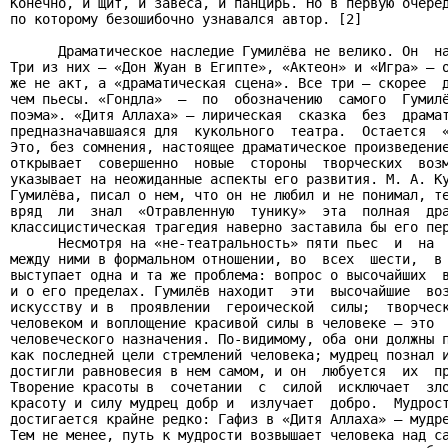
Конечно, и щит, и завеса, и панцирь. Но в первую очеред
по которому безошибочно узнавался автор. [2]

      Драматическое наследие Гумилёва не велико. Он  на
Три из них – «Дон Жуан в Египте», «Актеон» и «Игра» – о
же не акт, а «драматическая сцена». Все три – скорее  д
чем пьесы. «Гондла»  –  по  обозначению  самого  Гумилё
поэма». «Дитя Аллаха» – лирическая  сказка  без  драмат
предназначавшаяся для  кукольного  театра.  Остается  «
Это, без сомнения, настоящее драматическое произведение
открывает  совершенно  новые  стороны  творческих  возм
указывает на неожиданные аспекты его развития. М. А. Ку
Гумилёва, писал о нем, что он не любил и не понимал, те
вряд  ли  знал  «Отравленную  тунику»  эта  полная  дра
классицистическая трагедия наверно заставила бы его пер
      Несмотря на «не-театральность» пяти пьес  и  на  
между ними в формальном отношении, во  всех  шести,  в 
выступает одна и та же проблема: вопрос о высочайших  в
и о его пределах. Гумилёв находит  эти  высочайшие  воз
искусству и в  проявлении  героической  силы;  творческ
человеком и воплощение красивой силы в человеке – это  
человеческого назначения. По-видимому, оба они должны п
как последней цели стремлений человека; мудрец познал и
достигли равновесия в нем самом, и он  любуется  их  пр
Творение красоты в  сочетании  с  силой  исключает  зло
красоту и силу мудрец добр и  излучает  добро.  Мудрост
достигается крайне редко: Гафиз в «Дитя Аллаха» – мудре
Тем не менее, путь к мудрости возвышает человека над са