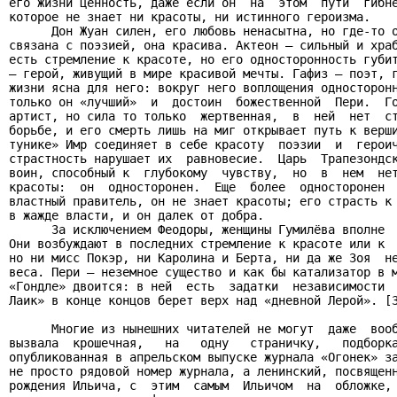
его жизни ценность, даже если он  на  этом  пути  гибне
которое не знает ни красоты, ни истинного героизма.

      Дон Жуан силен, его любовь ненасытна, но где-то о
связана с поэзией, она красива. Актеон – сильный и храб
есть стремление к красоте, но его односторонность губит
– герой, живущий в мире красивой мечты. Гафиз – поэт, г
жизни ясна для него: вокруг него воплощения односторонн
только он «лучший»  и  достоин  божественной  Пери.  Го
артист, но сила то только  жертвенная,  в  ней  нет  ст
борьбе, и его смерть лишь на миг открывает путь к верши
тунике» Имр соединяет в себе красоту  поэзии  и  героич
страстность нарушает их  равновесие.  Царь  Трапезондск
воин, способный к  глубокому  чувству,  но  в  нем  нет
красоты:  он  односторонен.  Еще  более  односторонен  
властный правитель, он не знает красоты; его страсть к 
в жажде власти, и он далек от добра.

      За исключением Феодоры, женщины Гумилёва вполне  
Они возбуждают в последних стремление к красоте или к  
но ни мисс Покэр, ни Каролина и Берта, ни да же Зоя  не
веса. Пери – неземное существо и как бы катализатор в м
«Гондле» двоится: в ней  есть  задатки  независимости  
Лаик» в конце концов берет верх над «дневной Лерой». [3
      Многие из нынешних читателей не могут  даже  вооб
вызвала  крошечная,   на   одну   страничку,   подборка
опубликованная в апрельском выпуске журнала «Огонек» за
не просто рядовой номер журнала, а ленинский, посвященн
рождения Ильича, с  этим  самым  Ильичом  на  обложке, 