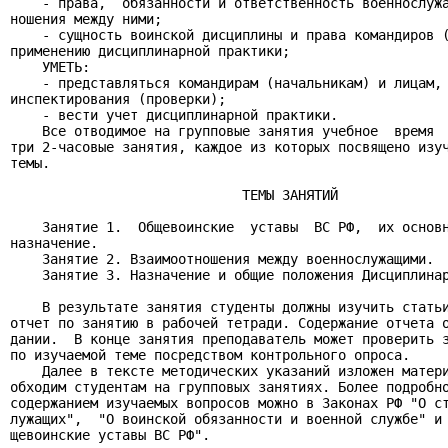
    - права,  обязанности и ответственность военнослужа
ношения между ними;

    - сущность воинской дисциплины и права командиров (
применению дисциплинарной практики;

    УМЕТЬ:

    - представляться командирам (начальникам) и лицам, 
инспектирования (проверки);

    - вести учет дисциплинарной практики.

    Все отводимое на групповые занятия учебное  время  
три 2-часовые занятия, каждое из которых посвящено изуч
темы.

                             ТЕМЫ ЗАНЯТИЙ

    Занятие 1.  Общевоинские  уставы  ВС РФ,  их основн
назначение.

    Занятие 2. Взаимоотношения между военнослужащими.

    Занятие 3. Назначение и общие положения Дисциплинар
    В результате занятия студенты должны изучить статьи
отчет по занятию в рабочей тетради. Содержание отчета о
дании.  В конце занятия преподаватель может проверить з
по изучаемой теме посредством контрольного опроса.

    Далее в тексте методических указаний изложен матери
обходим студентам на групповых занятиях. Более подробно
содержанием изучаемых вопросов можно в Законах РФ "О ст
лужащих",  "О воинской обязанности и военной службе" и 
щевоинские уставы ВС РФ".
