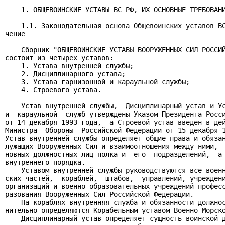
    1. ОБЩЕВОИНСКИЕ УСТАВЫ ВС РФ, ИХ ОСНОВНЫЕ ТРЕБОВАНИ
    1.1. Законодательная основа Общевоинских уставов ВС
чение

    Сборник "ОБЩЕВОИНСКИЕ УСТАВЫ ВООРУЖЕННЫХ СИЛ РОССИЙ
состоит из четырех уставов:

    1. Устава внутренней службы;

    2. Дисциплинарного устава;

    3. Устава гарнизонной и караульной службы;

    4. Строевого устава.

    Устав внутренней службы,  Дисциплинарный устав и Ус
и  караульной  служб утверждены Указом Президента Росси
от 14 декабря 1993 года,  а Строевой устав введен в дей
Министра  Обороны  Российской Федерации от 15 декабря 1
Устав внутренней службы определяет общие права и обязан
лужащих Вооруженных Сил и взаимоотношения между ними,  
новных должностных лиц полка и  его  подразделений,  а 
внутреннего порядка.

    Уставом внутренней службы руководствуются все военн
ских частей,  кораблей,  штабов,  управлений, учреждени
организаций и военно-образовательных учреждений професс
разования Вооруженных Сил Российской Федерации.

    На кораблях внутренняя служба и обязанности должнос
нительно определяются Корабельным уставом Военно-Морско
    Дисциплинарный устав определяет сущность воинской д