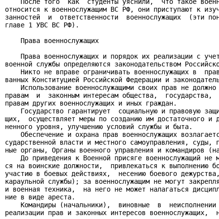
    После того  как  студенты уяснили,  что такое военн
относится к военнослужащим ВС РФ, они приступают к изуч
занностей  и  ответственности  военнослужащих  (эти пон
главе 1 УВС ВС РФ).

    Права военнослужащих

    Права военнослужащих и порядок их реализации с учет
военной службы определяются законодательством Российско
    Никто не вправе ограничивать военнослужащих в  прав
ванных Конституцией Российской Федерации и законодатель
    Использование военнослужащими своих прав не должно 
правам  и  законным интересам общества,  государства,  
правам других военнослужащих и иных граждан.

    Государство гарантирует  социальную и правовую защи
щих,  осуществляет меры по созданию им достаточного и д
ненного уровня, улучшению условий службы и быта.

    Обеспечение и охрана прав военнослужащих возлагаетс
сударственной власти и местного самоуправления, суды, п
ные органы, Органы военного управления и командиров (на
    До приведения к Военной присяге военнослужащий не м
ся на воинские должности,  привлекаться к выполнению бо
участию в боевых действиях,  несению боевого дежурства,
караульной службы); за военнослужащим не могут закрепля
и военная техника,  на него не может налагаться дисципл
ние в виде ареста.

    Командиры (начальники),  виновные  в  неисполнении 
реализации прав и законных интересов военнослужащих,  н