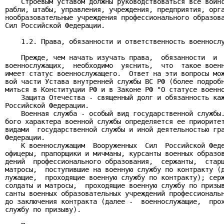
    Строевым уставом должны руководствоваться все воинс
рабли, штабы, управления, учреждения, предприятия, орга
нообразовательные учреждения профессионального образова
Сил Российской Федерации.

    1.2. Права, обязанности и ответственность военнослу
    Прежде, чем начать изучать права,  обязанности  и  
военнослужащих,  необходимо  уяснить,  что  такое военн
имеет статус военнослужащего.  Ответ на эти вопросы мож
вой части Устава внутренней службы ВС РФ (более подробн
миться в Конституции РФ и в Законе РФ "О статусе военно
    Защита Отечества - священный долг и обязанность каж
Российской Федерации.

    Военная служба - особый вид государственной службы.
бого характера военной службы определяется ее приоритет
видами  государственной службы и иной деятельностью гра
Федерации.

    К военнослужащим  Вооруженных  Сил  Российской Феде
офицеры, прапорщики и мичманы, курсанты военных образов
дений  профессионального образования,  сержанты,  старш
матросы,  поступившие на военную службу по контракту (д
лужащие,  проходящие военную службу по контракту); серж
солдаты и матросы,  проходящие военную службу по призыв
санты военных образовательных учреждений профессиональн
до заключения контракта (далее -  военнослужащие,  прох
службу по призыву).
