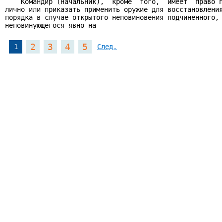
    Командир (начальник),  кроме  того,  имеет  право п
лично или приказать применить оружие для восстановления
порядка в случае открытого неповиновения подчиненного, 
неповинующегося явно на
2
3
4
5
1
След.