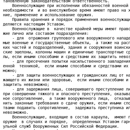
тановленную законодательством ответственность.

    Военнослужащие при исполнении обязанностей военной 
необходимости  и во внеслужебное время имеют право на х
ние, применение и использование оружия.

    Правила хранения и порядок применения военнослужащи
деляются настоящим Уставом.

    Военнослужащие в  качестве крайней меры имеют право
жие лично или составом подразделения:

    - для  отражения группового или вооруженного нападе
мые военные и государственные объекты,  а также на расп
ких частей и подразделений, здания и сооружения воински
ские эшелоны, колонны машин и единичные транспортные ср
лы, если иными способами и средствами их защитить невоз
    - для пресечения попытки насильственного завладения
енной  техникой,  если иными способами и средствами их 
можно;

    - для защиты военнослужащих и гражданских лиц от на
жающего их жизни или здоровью,  если иными способами и 
защитить невозможно;

    - для задержания лица, совершившего преступление ли
при совершении тяжкого и опасного преступления, оказыва
ное сопротивление,  а также вооруженного лица,  отказыв
нить законные требования о сдаче оружия, если иными спо
твами подавить сопротивление,  задержать преступника ил
невозможно.

    Военнослужащие, входящие в состав караула,  имеют п
оружие  в случаях и порядке,  определенных Уставом гарн
ульной служб Вооруженных Сил Российской Федерации.
