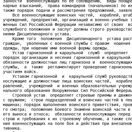
занности  военнослужащих по ее соблюдению,  виды поощре
нарных взысканий,  права командиров (начальников) по их
также порядок подачи и рассмотрения предложений, заявле
    Все военнослужащие воинских частей,  кораблей, штаб
учреждений, предприятий, организаций и военно-учебных з
женных Сил Российской Федерации независимо от своих  во
служебного положения и заслуг должны строго руководство
ниями Дисциплинарного устава.

    Кроме того  положения  Дисциплинарного  устава расп
граждан,  уволенных с военной службы с правом  ношения 
одежды, при ношении ими военной формы одежды.

    Устав гарнизонной и караульной  служб  определяет  
порядок организации и несения гарнизонной и караульной 
обязанности должностных лиц гарнизона и  военнослужащих
службы,  а  также  регламентирует проведение гарнизонны
участием войск.

    Уставом гарнизонной  и  караульной служб руководств
нослужащие и должностные лица воинских частей,  корабле
равлений,  учреждений  и военных образовательных учрежд
нального образования Вооруженных Сил Российской Федерац
    Строевой устав  определяет строевые приемы и движен
с оружием;  строи подразделений и воинских частей в пеш
машинах; порядок выполнения воинского приветствия, пров
го смотра;  положение Боевого Знамени воинской части в 
его выноса и относа;  обязанности военнослужащих перед 
строю и требования к их строевому обучению, а также спо
ния военнослужащих на поле боя и действия при внезапном
тивника.
