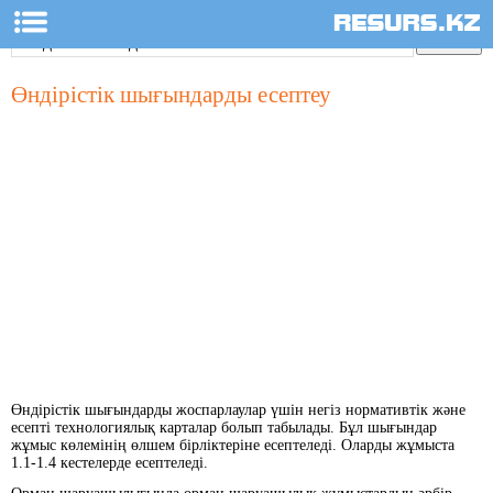
Өндiрiстiк шығындарды есептеу
Өндiрiстiк шығындарды жоспарлаулар үшiн негiз нормативтiк және
есептi технологиялық карталар болып табылады. Бұл шығындар
жұмыс көлемiнiң өлшем бiрлiктерiне есептеледi. Оларды жұмыста
1.1-1.4 кестелерде есептеледі.