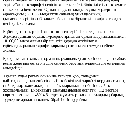
Орман шаруашылығында орман шаруашылық жұмыстардың әрбiр
түрі «Салалық тарифтi келiсiм және тарифтi-бiлiктiлiктi анықтамаға»
сәйкес баға белгiлейдi. Орман шаруашылықта жұмыскерлерінің
еңбекақысы (БТТ ) «Бюджеттiк саланың ұйымдарының
қызметкерлерiнiң еңбекақысы бойынша бiрыңғай тарифтiк торды»
негiзде iске асады.
Еңбекақының тарифтi қорының есептеуi 1.1 кестеде келтірілген.
Жұмыстарының барлық түрлерiне арналған орман шаруашылығымен
10166,05 теңге өлшем бiрлiгi етiп құрауға өткiзiлетiн
еңбекақыларының тарифтi қорының сомасы есептеуден сүйене
аламыз.
Қолданыстағы заңмен, орман шаруашылықтың кәсiпорындары сәйкес
ретін және қызметкерлердiң сыйлық беруiнiң өлшемдерiн өз алдына
анықтайды.
Ақылар аудан реттеу бойынша тарифтi қор, төлеуденгi
пайыздарындағын еңбегiне лайық бекiтiледi тарифтi қордың сомасы,
сый ақылар және ақыданғы пайыздарындағы еңбегiне лайық
жоспарланады. Еңбекақыға шығындарының есептеуi 1.2 кестеде
көрсетілген және 46914,3 теңге жұмыстар және шаралардың барлық
түрлерiне арналған өлшем бiрлiгi етiп құрайды.