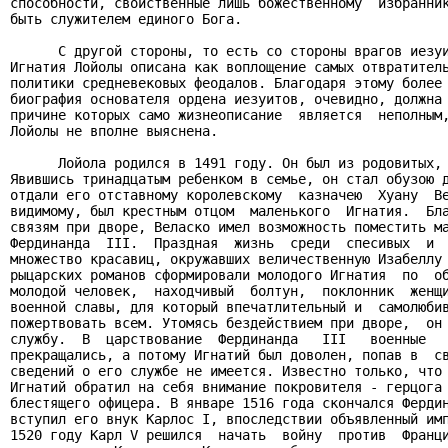
способности, свойственные лишь божественному  избранник
быть служителем единого Бога.

      С другой стороны, то есть со стороны врагов иезуи
Игнатия Лойолы описана как воплощение самых отвратитель
политики средневековых феодалов. Благодаря этому более 
биография основателя ордена иезуитов, очевидно, должна 
причине которых само жизнеописание  является  неполным,
Лойолы не вполне выяснена.

      Лойола родился в 1491 году. Он был из родовитых, 
Явившись тринадцатым ребенком в семье, он стал обузою д
отдали его отставному королевскому  казначею  Хуану  Ве
видимому, был крестным отцом  маленького  Игнатия.  Бла
связям при дворе, Веласко имел возможность поместить ма
Фердинанда  III.  Праздная  жизнь  среди  спесивых  и  
множество красавиц, окружавших величественную Изабеллу 
рыцарских романов сформировали молодого Игнатия  по  об
молодой человек,  находчивый  болтун,  поклонник  женщи
военной славы, для который впечатлительный и  самолюбив
пожертвовать всем. Утомясь бездействием при дворе,  он 
службу.  В  царствование  Фердинанда   III   военные   
прекращались, а потому Игнатий был доволен, попав в  св
сведений о его службе не имеется. Известно только, что 
Игнатий обратил на себя внимание покровителя - герцога 
блестящего офицера. В январе 1516 года скончался Фердин
вступил его внук Карлос I, впоследствии объявленный имп
1520 году Карл V решился  начать  войну  против  Франци