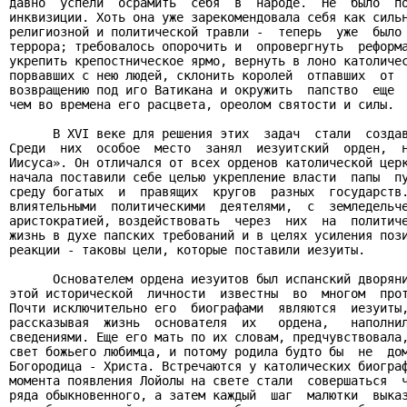
давно  успели  осрамить  себя  в  народе.  Не  было  по
инквизиции. Хоть она уже зарекомендовала себя как сильн
религиозной и политической травли -  теперь  уже  было 
террора; требовалось опорочить и  опровергнуть  реформа
укрепить крепостническое ярмо, вернуть в лоно католичес
порвавших с нею людей, склонить королей  отпавших  от  
возвращению под иго Ватикана и окружить  папство  еще  
чем во времена его расцвета, ореолом святости и силы.

      В XVI веке для решения этих  задач  стали  создав
Среди  них  особое  место  занял  иезуитский  орден,  н
Иисуса». Он отличался от всех орденов католической церк
начала поставили себе целью укрепление власти  папы  пу
среду богатых  и  правящих  кругов  разных  государств.
влиятельными  политическими  деятелями,  с  земледельче
аристократией, воздействовать  через  них  на  политиче
жизнь в духе папских требований и в целях усиления пози
реакции - таковы цели, которые поставили иезуиты.

      Основателем ордена иезуитов был испанский дворяни
этой исторической  личности  известны  во  многом  прот
Почти исключительно его  биографами  являются  иезуиты,
рассказывая  жизнь  основателя  их   ордена,   наполнил
сведениями. Еще его мать по их словам, предчувствовала,
свет божьего любимца, и потому родила будто бы  не  дом
Богородица - Христа. Встречаются у католических биограф
момента появления Лойолы на свете стали  совершаться  ч
ряда обыкновенного, а затем каждый  шаг  малютки  выказ