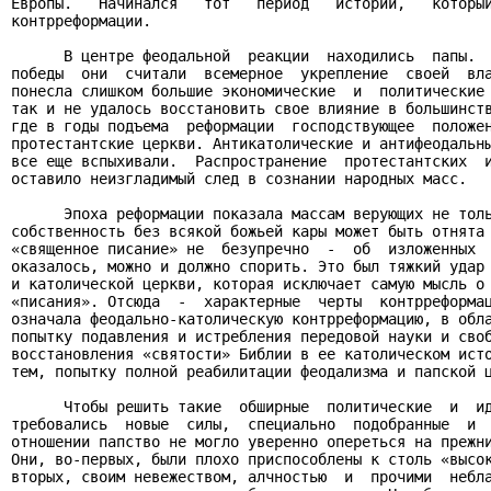
Европы.   Начинался   тот   период   истории,   который
контрреформации.

      В центре феодальной  реакции  находились  папы.  
победы  они  считали  всемерное  укрепление  своей  вла
понесла слишком большие экономические  и  политические 
так и не удалось восстановить свое влияние в большинств
где в годы подъема  реформации  господствующее  положен
протестантские церкви. Антикатолические и антифеодальны
все еще вспыхивали.  Распространение  протестантских  и
оставило неизгладимый след в сознании народных масс.

      Эпоха реформации показала массам верующих не толь
собственность без всякой божьей кары может быть отнята 
«священное писание» не  безупречно  -  об  изложенных  
оказалось, можно и должно спорить. Это был тяжкий удар 
и католической церкви, которая исключает самую мысль о 
«писания». Отсюда  -  характерные  черты  контрреформац
означала феодально-католическую контрреформацию, в обла
попытку подавления и истребления передовой науки и своб
восстановления «святости» Библии в ее католическом исто
тем, попытку полной реабилитации феодализма и папской ц
      Чтобы решить такие  обширные  политические  и  ид
требовались  новые  силы,  специально  подобранные  и  
отношении папство не могло уверенно опереться на прежни
Они, во-первых, были плохо приспособлены к столь «высок
вторых, своим невежеством, алчностью  и  прочими  небла