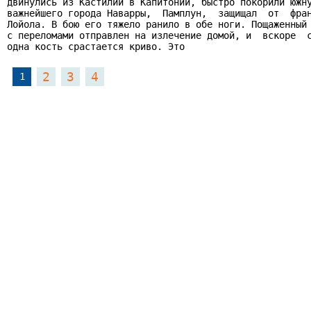
двинулись из Кастилии в Капитонии, быстро покорили южну
важнейшего города Наварры,  Памплун,  защищал  от  фран
Лойола. В бою его тяжело ранило в обе ноги. Пощаженный 
с переломами отправлен на излечение домой, и  вскоре  с
одна кость срастается криво. Это
2
3
4
1