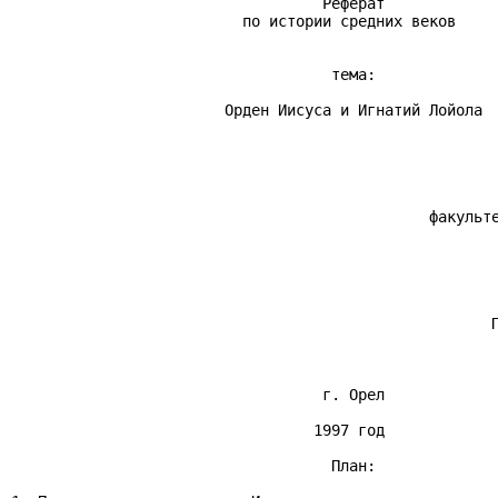
                                   Реферат

                          по истории средних веков

                                    тема:

                        Орден Иисуса и Игнатий Лойола

                                                       
                                               факульте
                                                       
                                                       
                                                      П
                                   г. Орел

                                  1997 год

                                    План:
