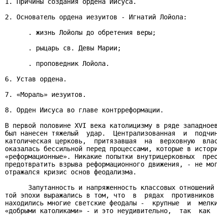
1. Причины создания ордена Иисуса.

2. Основатель ордена иезуитов - Игнатий Лойола:

      . жизнь Лойолы до обретения веры;

      . рыцарь св. Девы Марии;

      . проповедник Лойола.

6. Устав ордена.

7. «Мораль» иезуитов.

8. Орден Иисуса во главе контрреформации.

В первой половине XVI века католицизму в ряде западноев
был нанесен тяжелый  удар.  Централизованная  и  подчин
католическая церковь,  притязавшая  на  верховную  влас
оказалась бессильной перед процессами, которые в истори
«реформационные». Никакие попытки внутрицерковных  прео
предотвратить взрыва реформационного движения, - не мог
отражался кризис основ феодализма.

      Запутанность и напряженность классовых отношений 
той эпохи выражались в том, что  в  рядах  противников 
находились многие светские феодалы -  крупные  и  мелки
«добрыми католиками» - и это неудивительно,  так  как  