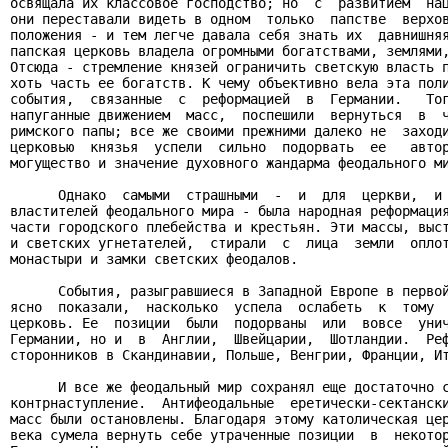
освящала их классовое господство; но  с  развитием  нац
они переставали видеть в одном  только  папстве  верхов
положения - и тем легче давала себя знать их  давнишняя
папская церковь владела огромными богатствами, землями,
Отсюда - стремление князей ограничить светскую власть п
хоть часть ее богатств. К чему объективно вела эта поли
события,  связанные  с  реформацией  в  Германии.   Тог
напуганные движением  масс,  поспешили  вернуться  в  ч
римского папы; все же своими прежними далеко не  заходи
церковью  князья  успели  сильно  подорвать  ее   автор
могущество и значение духовного жандарма феодального ми
      Однако  самыми  страшными  -  и  для  церкви,  и 
властителей феодального мира - была народная реформация
части городского плебейства и крестьян. Эти массы, выст
и светских угнетателей,  стирали  с  лица  земли  оплот
монастыри и замки светских феодалов.

      События, разыгравшиеся в Западной Европе в первой
ясно  показали,  насколько  успела  ослабеть  к  тому  
церковь. Ее  позиции  были  подорваны  или  вовсе  унич
Германии, но и  в  Англии,  Швейцарии,  Шотландии.  Реф
сторонников в Скандинавии, Польше, Венгрии, Франции, Ит
      И все же феодальный мир сохранял еще достаточно с
контрнаступление.  Антифеодальные  еретически-сектански
масс были остановлены. Благодаря этому католическая цер
века сумела вернуть себе утраченные позиции  в  некотор