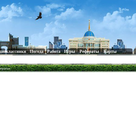
дноклассники
Погода
Работа
Игры
Рефераты
Карты
фератах