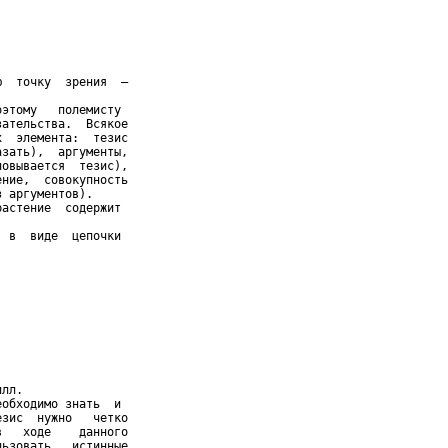
  точку  зрения  –

этому   полемисту

ательства.  Всякое

  элемента:  тезис

зать),  аргументы,

овывается  тезис),

ние,  совокупность

 аргументов).

астение  содержит

 в  виде  цепочки

лл.

обходимо знать  и

зис  нужно   четко

   ходе    данного

ьзовать   истинные
