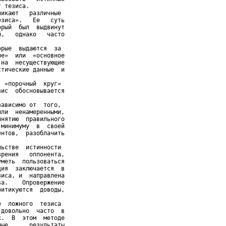
 тезиса.

икают   различные

зиса».   Ее   суть

рый  был  выдвинут

,   однако   часто

рые  выдаются  за

е»  или  «основное

на  несуществующие

тические данные  и

 «порочный  круг»

ис  обосновывается

ависимо от  того,

ли  ненамеренными,

нятию  правильного

минимуму  в  своей

нтов,  разоблачить

ьстве  истинности

рения   оппонента,

меть  пользоваться

ия  заключается  в

иса, и  направлена

а.    Опровержение

итикуются  доводы,

  ложного  тезиса

довольно  часто  в

.  В  этом  методе

ые,     результаты
