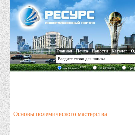
Главная
Почта
Новости
Каталог
О
new!
по каталогу
в ре
по Казнету
Основы полемического мастерства