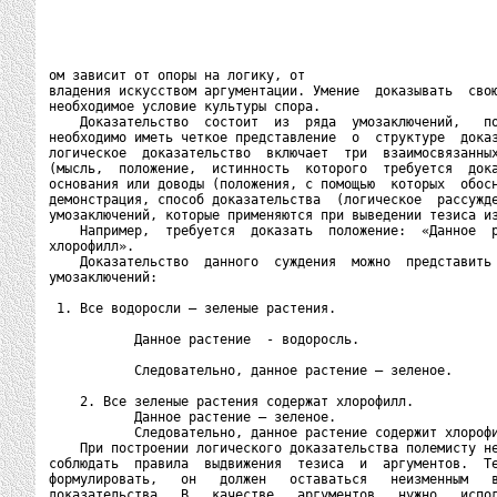
ом зависит от опоры на логику, от

владения искусством аргументации. Умение  доказывать  свою
необходимое условие культуры спора.

    Доказательство  состоит  из  ряда  умозаключений,   по
необходимо иметь четкое представление  о  структуре  доказ
логическое  доказательство  включает  три  взаимосвязанных
(мысль,  положение,  истинность  которого  требуется  дока
основания или доводы (положения, с помощью  которых  обосн
демонстрация, способ доказательства  (логическое  рассужде
умозаключений, которые применяются при выведении тезиса из
    Например,  требуется  доказать  положение:  «Данное  р
хлорофилл».

    Доказательство  данного  суждения  можно  представить 
умозаключений:

 1. Все водоросли – зеленые растения.

           Данное растение  - водоросль.

           Следовательно, данное растение – зеленое.

    2. Все зеленые растения содержат хлорофилл.

           Данное растение – зеленое.

           Следовательно, данное растение содержит хлорофи
    При построении логического доказательства полемисту не
соблюдать  правила  выдвижения  тезиса  и  аргументов.  Те
формулировать,   он   должен   оставаться   неизменным   в
доказательства.  В   качестве   аргументов   нужно   испол