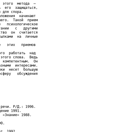
 этого  метода  –

  его  защищаться,

 для спора.

ложения  начинают

его.  Такой  прием

   психологическое

ании   с   другими

тво  он  считается

ылками  на  личные

   этих   приемов

го  работать  над

этого слова.  Ведь

 компетентным.  Он

зными  интересами.

ки  несет  большую

сферу   обсуждения

речи. Р/Д.: 1996.

ение 1991.

 «Знание» 1988.

0.

т. 1992.
