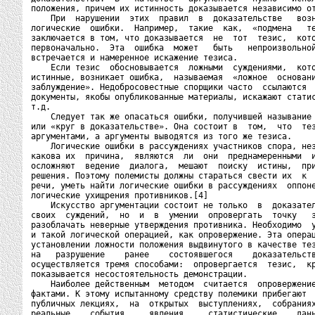
положения, причем их истинность доказывается независимо от
    При  нарушении  этих  правил  в  доказательстве   возн
логические  ошибки.  Например,  такие  как,  «подмена   те
заключается в том, что доказывается  не  тот  тезис,  кото
первоначально.  Эта  ошибка  может   быть   непроизвольной
встречается и намеренное искажение тезиса.

    Если тезис  обосновывается  ложными  суждениями,  кото
истинные, возникает ошибка,  называемая  «ложное  основани
заблуждение». Недобросовестные спорщики часто  ссылаются  
документы, якобы опубликованные материалы, искажают статис
т.д.

    Следует так же опасаться ошибки, получившей называние 
или «круг в доказательстве». Она состоит в  том,  что  тез
аргументами, а аргументы выводятся из того же тезиса.

    Логические ошибки в рассуждениях участников спора, нез
какова их  причина,  являются  ли  они  преднамеренными  и
осложняют  ведение  диалога,  мешают  поиску  истины,  при
решения. Поэтому полемисты должны стараться свести их  к  
речи, уметь найти логические ошибки в рассуждениях  оппоне
логические ухищрения противников.[4]

    Искусство аргументации состоит не только  в  доказател
своих  суждений,  но  и  в  умении  опровергать  точку   з
разоблачать неверные утверждения противника. Необходимо  у
и такой логической операцией, как опровержение. Эта операц
установлении ложности положения выдвинутого в качестве тез
на   разрушение    ранее    состоявшегося    доказательств
осуществляется тремя способами:  опровергается  тезис,  кр
показывается несостоятельность демонстрации.

    Наиболее действенным  методом  считается  опровержение
фактами. К этому испытанному средству полемики прибегают  
публичных лекциях,  на  открытых  выступлениях,  собраниях
реальные    события,    явления,    статистические    данн