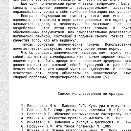
    Еще один полемический прием – атака  вопросами.  Цель 
сделать  положение  оппонента  затруднительным,  заставить
оправдываться, создать себе наиболее благоприятные условия
    Иногда в обсуждении по  существу  того  или  иного  по
оценивать достоинства и недостатки человека, его выдвинувш
называется  «довод  к  человеку».  Он  оказывает   сильное
воздействие.  Этот  метод  применяется  только   в   сочет
обоснованными аргументами. Как самостоятельное доказательс
логической ошибкой, состоящей в подмене самого  тезиса  сс
качества того, кто его выдвинул.

    Таковы  основные  полемические  приемы.  Использование
помогает вести дискуссию, полемику более плодотворно.

    Что бы овладеть полемическим  мастерством,  нужно  мно
собой, заниматься самообразованием в самом широком смысле 
полемист должен быть прежде всего человеком эрудированным,
должен отличаться  высокой  общей  культурой  и  разнообра
Нельзя забывать, что каждый участник  дискуссии  и  полеми
ответственность  перед  обществом  за  нравственную   атмо
спорной проблемы, плодотворность ее решения.[5]

                      Список использованной литературы

    1. Введенская М.А., Павлова Л.Г. Культура и искусство 
    2. Павлова Л.Г. Спор, дискуссия, полемика. М.: Просвещ
    3. Павлова Л.Г. Обучение полемическому мастерству. М.:
    4. Ивин А.А. Искусство правильно мыслить. М.: 1986.

    5. Минеева С.А. Полемика – диспут – дискуссия. М.: 199
    6. Прошунин Н.Ф. Что такое полемика? М.:1985.

    7. Кохтев Н.Н. Основы ораторской речи. М.: Моск. Ун-те