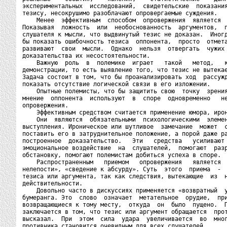
экспериментальных  исследований,  свидетельские  показания
тезису, несокрушимо разоблачают опровергаемые суждения.

    Менее  эффективным  способом  опровержения  является  
Показывая  ложность  или  необоснованность  аргументов,  п
слушателя к мысли, что выдвинутый тезис не доказан.  Иногд
бы показать ошибочность тезиса  оппонента,  просто  отмета
развивают  свои  мысли.  Однако  нельзя  отвергать  чужих 
доказательства их несостоятельности.

    Важную  роль  в  полемике  играет   такой   метод,   к
демонстрации, то есть выявление того, что тезис не вытекае
Задача состоит в том, что бы проанализировать ход  рассужд
показать отсутствие логической связи в его изложении.

    Опытные полемисты, что бы защитить свою  точку  зрения
мнение  оппонента  используют  в  споре  одновременно   не
опровержения.

    Эффективным средством считается применение юмора, ирон
    Они  являются  обязательными  психологическими  элемен
выступления. Ироническое или шутливое  замечание  может  с
поставить его в затруднительное положение, а порой даже ра
построенное  доказательство.   Эти   средства   усиливают 
эмоциональное воздействие  на  слушателей,  помогают  разр
обстановку, помогают полемистам добиться успеха в споре.

    Распространенным   приемом   опровержения   является  
нелепости», «сведение к абсурду». Суть  этого  приема  -  
тезиса или аргумента, так как следствия, вытекающие  из  н
действительности.

    Довольно часто в дискуссиях применяется «возвратный  у
бумеранга. Это  слово  означает  метательное  орудие,  при
возвращающиеся к тому месту,  откуда  он  было  пущено.  П
заключается в том, что тезис или аргумент обращается  прот
высказал.  При  этом  сила  удара  увеличивается  во  мног
противника становится очевидным для всех слушателей.
