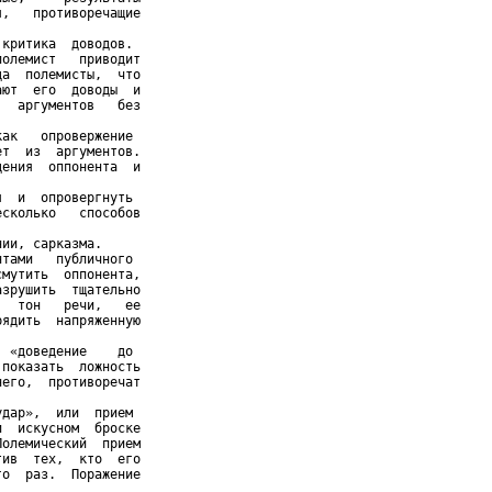
,   противоречащие

критика  доводов.

олемист   приводит

а  полемисты,  что

ют  его  доводы  и

  аргументов   без

ак   опровержение

т  из  аргументов.

ения  оппонента  и

  и  опровергнуть

сколько   способов

ии, сарказма.

тами   публичного

мутить  оппонента,

зрушить  тщательно

  тон   речи,   ее

ядить  напряженную

 «доведение    до

показать  ложность

его,  противоречат

дар»,  или  прием

  искусном  броске

олемический  прием

ив  тех,  кто  его

о  раз.  Поражение
