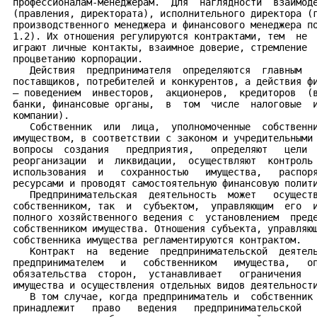
 профессионалам-менеджерам.  Для  наглядности  взаимоде
 (правления, директората), исполнительного директора (г
 производственного менеджера и финансового менеджера по
 1.2). Их отношения регулируются контрактами, тем  не  
 играют личные контакты, взаимное доверие, стремление  
 процветанию корпорации.

    Действия  предпринимателя  определяются  главным   
 поставщиков, потребителей и конкурентов, а действия фи
 — поведением  инвесторов,  акционеров,  кредиторов  (в
 банки, финансовые органы,  в  том  числе  налоговые  и
 компании).

    Собственник  или  лица,  уполномоченные  собственни
 имуществом, в соответствии с законом и учредительными 
 вопросы  создания   предприятия,   определяют   цели  
 реорганизации  и  ликвидации,  осуществляют  контроль 
 использования  и   сохранностью   имущества,   распоря
 ресурсами и проводят самостоятельную финансовую полити
    Предпринимательская  деятельность  может   осуществ
 собственником, так  и  субъектом,  управляющим  его  и
 полного хозяйственного ведения с  установлением  преде
 собственником имущества. Отношения субъекта, управляющ
 собственника имущества регламентируются контрактом.

    Контракт  на  ведение  предпринимательской  деятель
 предпринимателем   и   собственником   имущества,   оп
 обязательства  сторон,  устанавливает   ограничения   
 имущества и осуществления отдельных видов деятельности
    В том случае, когда предприниматель и  собственник 
 принадлежит   право   ведения   предпринимательской   