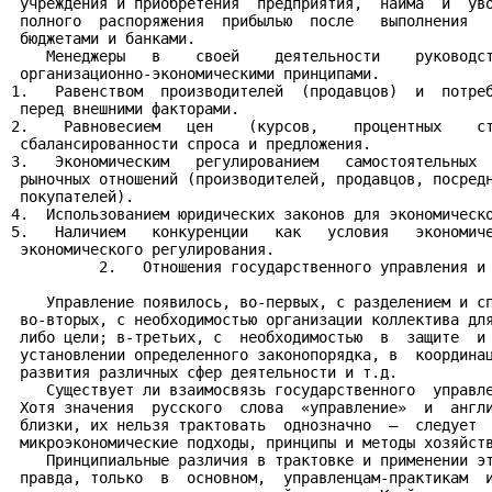
 учреждения и приобретения  предприятия,  найма  и  уво
 полного  распоряжения  прибылью  после   выполнения   
 бюджетами и банками.

    Менеджеры   в    своей    деятельности    руководст
 организационно-экономическими принципами.

1.   Равенством  производителей  (продавцов)  и  потреб
 перед внешними факторами.

2.    Равновесием   цен    (курсов,    процентных    ст
 сбалансированности спроса и предложения.

3.   Экономическим   регулированием   самостоятельных  
 рыночных отношений (производителей, продавцов, посредн
 покупателей).

4.  Использованием юридических законов для экономическо
5.   Наличием   конкуренции   как   условия   экономиче
 экономического регулирования.

          2.   Отношения государственного управления и 
    Управление появилось, во-первых, с разделением и сп
 во-вторых, с необходимостью организации коллектива для
 либо цели; в-третьих, с  необходимостью  в  защите  и 
 установлении определенного законопорядка, в  координац
 развития различных сфер деятельности и т.д.

    Существует ли взаимосвязь государственного  управле
 Хотя значения  русского  слова  «управление»  и  англи
 близки, их нельзя трактовать  однозначно  —  следует  
 микроэкономические подходы, принципы и методы хозяйств
    Принципиальные различия в трактовке и применении эт
 правда, только  в  основном,  управленцам-практикам  и