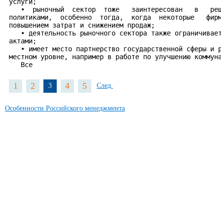
 услуги;

    •  рыночный  сектор  тоже   заинтересован   в   реш
 политиками,  особенно  тогда,  когда  некоторые   фирм
 повышением затрат и снижением продаж;

    • деятельность рыночного сектора также ограничивает
 актами;

    • имеет место партнерство государственной сферы и р
 местном уровне, например в работе по улучшению коммуна
    Все
1
2
4
5
3
След.
Особенности Российского менеджмента