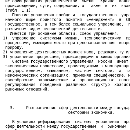
 историю развития управленческой  мысли.  Крайне  важно
 происхождении, сути, содержании, а  также  в  их  взаи
 (табл. 1.1).

    Понятие управления вообще и  государственного  упра
 намного  шире  принятого  понятия  «менеджмент»  в  СШ
 Государственное, а тем более социальное управление,  п
 различным видам человеческой деятельности.

   Имеются три основные области, сферы управления:

1)  управление  системами  машин,  технологическими  пр
 процессами, имеющими место при целенаправленном  возде
 природу;

2) управление деятельностью коллективов, решающих ту ил
3) управление процессами, происходящими в живых организ
    Система государственного управления  России  имеет 
 экономическими процессами, происходящими в многоукладн
 государственном,  смешанном,  частном  секторе,  а  та
 некоммерческих организациях, применяя специфические, м
 своеобразные  экономические  и  организационные  спосо
 регулирования  поведения  различных  структур  хозяйст
 рыночных отношений.

   3.     Разграничение сфер деятельности между государ
                            секторами экономики.

    В условиях реформирования  системы  управления  про
 сфер деятельности между государственным  и  рыночным  