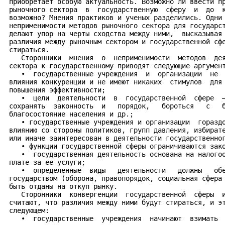
 приобретает особую актуальность. Возможно ли ввести пр
 рыночного сектора  в  государственную  сферу  и  до  к
 возможно? Мнения практиков и ученых разделились. Одни 
 неприменимости методов рыночного сектора для государст
 делают упор на черты сходства между ними,  высказывая 
 различия между рыночным сектором и государственной сфе
 стираться.

    Сторонники  мнения  о  неприменимости  методов  дея
 сектора к государственному приводят следующие аргумент
    •  государственные учреждения  и  организации  не  
 влияния конкуренции и не имеют никаких  стимулов  для 
 повышения эффективности;

    •  цели  деятельности  в  государственной  сфере  —
 сохранять  законность  и   порядок,   бороться   с   б
 благосостояние населения и др.;

    • государственные учреждения и организации  гораздо
 влиянию со стороны политиков, групп давления, избирате
 или иначе заинтересован в деятельности государственног
    • функции государственной сферы ограничиваются зако
    •  государственная деятельность основана на налогоо
 плате за ее услуги;

    •  определенные  виды   деятельности   должны   обе
 государством (оборона, правопорядок, социальная сфера 
 быть отданы на откуп рынку.

    Сторонники  конвергенции  государственной  сферы  и
 считают, что различия между ними будут стираться, и эт
 следующем:

    •  государственные  учреждения  начинают  взимать  