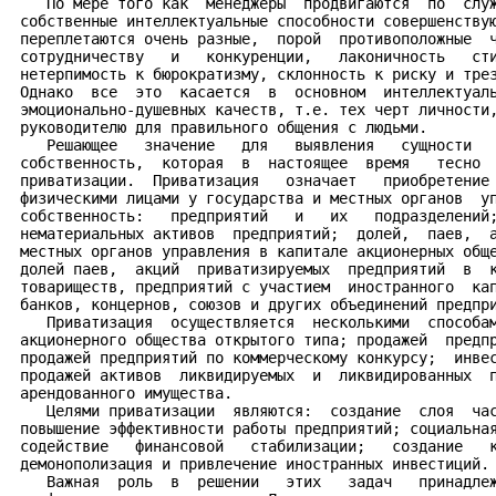
    По мере того как  менеджеры  продвигаются  по  служ
 собственные интеллектуальные способности совершенствую
 переплетаются очень разные,  порой  противоположные  ч
 сотрудничеству   и   конкуренции,   лаконичность   сти
 нетерпимость к бюрократизму, склонность к риску и трез
 Однако  все  это  касается  в  основном  интеллектуаль
 эмоционально-душевных качеств, т.е. тех черт личности,
 руководителю для правильного общения с людьми.

    Решающее   значение   для   выявления   сущности   
 собственность,  которая  в  настоящее  время   тесно  
 приватизации.  Приватизация   означает   приобретение 
 физическими лицами у государства и местных органов  уп
 собственность:   предприятий   и   их   подразделений;
 нематериальных активов  предприятий;  долей,  паев,  а
 местных органов управления в капитале акционерных обще
 долей паев,  акций  приватизируемых  предприятий  в  к
 товариществ, предприятий с участием  иностранного  кап
 банков, концернов, союзов и других объединений предпри
    Приватизация  осуществляется  несколькими  способам
 акционерного общества открытого типа; продажей  предпр
 продажей предприятий по коммерческому конкурсу;  инвес
 продажей активов  ликвидируемых  и  ликвидированных  п
 арендованного имущества.

    Целями приватизации  являются:  создание  слоя  час
 повышение эффективности работы предприятий; социальная
 содействие   финансовой   стабилизации;   создание   к
 демонополизация и привлечение иностранных инвестиций.

    Важная  роль  в  решении   этих   задач   принадлеж