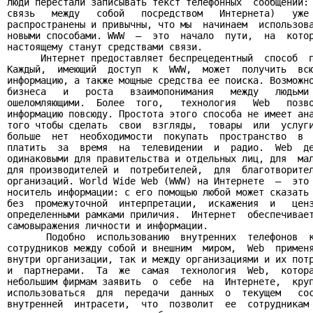
люди перестали записывать текст телефонных  сообщений: 
связь   между   собой   посредством   Интернета)   уже 
распространены и привычны, что мы  начинаем  использова
новыми способами. WWW  –  это  начало  пути,  на  котор
настоящему станут средствами связи.

      Интернет предоставляет беспрецедентный  способ  п
Каждый,  имеющий  доступ  к  WWW,  может  получить  всю
информацию, а также мощные средства ее поиска. Возможно
бизнеса   и   роста   взаимопонимания   между   людьми 
ошеломляющими.  Более  того,   технология   Web   позво
информацию повсюду. Простота этого способа не имеет ана
того чтобы сделать  свои  взгляды,  товары  или  услуги
больше  нет  необходимости  покупать  пространство  в  
платить  за  время  на  телевидении  и  радио.  Web  де
одинаковыми для правительства и отдельных лиц, для  мал
для производителей и  потребителей,  для  благотворител
организаций. World Wide Web (WWW) на Интернете  –  это 
носитель информации: с его помощью любой может сказать 
без  промежуточной  интерпретации,  искажения  и   ценз
определенными рамками приличия.  Интернет  обеспечивает
самовыражения личности и информации.

       Подобно  использованию  внутренних  телефонов  к
сотрудников между собой и внешним  миром,  Web  применя
внутри организации, так и между организациями и их потр
и  партнерами.  Та  же  самая  технология  Web,  котора
небольшим фирмам заявить  о  себе  на  Интернете,  круп
использоваться  для  передачи  данных  о  текущем   сос
внутренней  интрасети,  что  позволит  ее  сотрудникам 