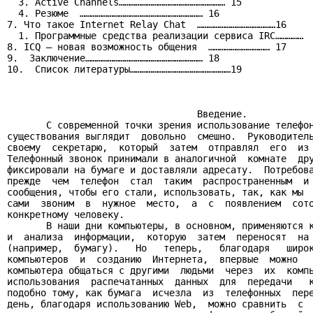
  3. Active Channels………………………………………………… 15

  4. Резюме  ………………………………………………………… 16

7. Что такое Internet Relay Chat  ……………………………………16

  1. Программные средства реализации сервиса IRC……………  
8. ICQ – новая возможность общения  …………………………… 17

9.  Заключение……………………………………………………… 18

10.  Список литературы………………………………………………19

                                  Введение.

       С современной точки зрения использование телефон
существования выглядит  довольно  смешно.  Руководитель
своему  секретарю,  который  затем  отправлял  его  из 
Телефонный звонок принимали в аналогичной  комнате  дру
фиксировали на бумаге и доставляли адресату.  Потребова
прежде  чем  телефон  стал  таким  распространенным  и 
сообщения, чтобы его стали, использовать, так, как мы  
сами  звоним  в  нужное  место,  а  с  появлением  сото
конкретному человеку.

       В наши дни компьютеры, в основном, применяются к
и  анализа  информации,  которую  затем  переносят  на 
(например,  бумагу).   Но   теперь,   благодаря   широк
компьютеров  и  созданию  Интернета,  впервые  можно   
компьютера общаться с другими  людьми  через  их  компь
использования  распечатанных  данных  для  передачи   к
подобно тому, как бумага  исчезла  из  телефонных  пере
день, благодаря использованию Web,  можно сравнить  с  