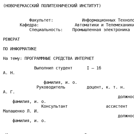
(НОВОЧЕРКАССКИЙ ПОЛИТЕХНИЧЕСКИЙ ИНСТИТУТ)

           Факультет:            Информационных Техноло
       Кафедра:               Автоматики и Телемеханики
           Специальность:    Промышленная электроника

РЕФЕРАТ

ПО ИНФОРМАТИКЕ

На тему: ПРОГРАММНЫЕ СРЕДСТВА ИНТЕРНЕТ

             Выполнил студент      I – 1б              
А. Н.

                                                       
                 фамилия, и. о.

              Руководитель         доцент, к. т. н.    
А. Г.

                                                должнос
    фамилия, и. о.

                Консультант                ассистент

Малашенко Л. И.

                                                должнос
    фамилия, и. о.
