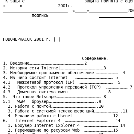
 К защите                         Защита принята с оцен
«______» ______________2001г.     _____________________
___________________________  «_____»________________200
            подпись                     _______________
                                                       
НОВОЧЕРКАССК 2001 г. | |

                                 Cодержание.

1. Введение……………………………………………………………2

2. История сети Internet………………………………………………3

3. Необходимое программное обеспечение ………………………  4

4. Из чего состоит Internet   ………………………………………… 5

4.1   Межсетевой протокол (IP)  ……………………………………  5

4.2   Протокол управления передачей (ТСР)  ……………………… 7

4.3   Доменная система имен………………………………………… 8

5.  Что такое Netscape………………………………………………… 8

5.1   WWW – броузер…………………………………………………..9

  2. Работа с почтой………………………………………………….10

  3. Работа с системой телеконференций…………………………..11

  4. Механизм работы с Usenet  …………………………………… 12

6.   Internet Explorer 4  ………………………………………………   14

  1. Броузер Internet Explorer 4  …………………………………… 14

  2. Перемещение по ресурсам Web  ………………………………15
