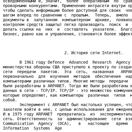
осведомленными и, значит,  более  оперативным  по  срав
проворными конкурентами. Применение интрасети внутри ор
чтобы сделать информацию более доступной для своих  чле
шагом вперед по сравнению с  прошлым.  Теперь,  вмело  
документы в  запутанном  компьютерном  архиве,  появила
контролем средств защиты) легко производить  поиск  и  
делать ссылки на  них  и  составлять  указатели.  Благо
бизнес, равно как и управления, становится более эффект
                          2. История сети Internet.

       В 1961 году Defence  Advanced  Research  Agency 
министерства обороны США приступило к проекту по создан
сети  передачи  пакетов.  Эта  сеть,  названная   ARPAN
первоначально  для  изучения  методов  обеспечения  над
компьютерами различных типов. Многие методы  передачи  
были разработаны в ARPANET. Тогда же были разработаны и
данных в сети - TCP/IP. TCP/IP - это множество коммуник
которые определяют, как компьютеры  различных  типов  м
собой.

       Эксперимент с ARPANET был настолько успешен, что
захотели войти в нее, с целью использования для ежеднев
И в 1975 году ARPANET  превратилась  из  эксперименталь
сеть. Ответственность  за  администрирование  сети  взя
Communication  Agency  (DCA),   в   настоящее   время  
Information  Systems  Age