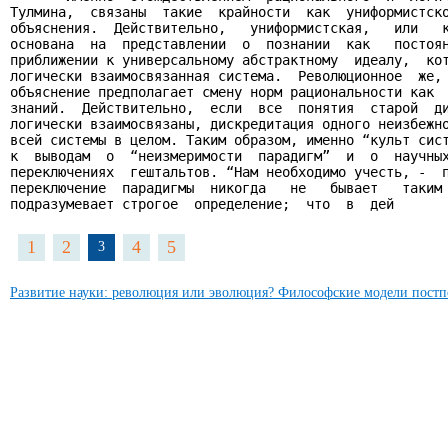
Тулмина,  связаны  такие  крайности  как  униформистско
объяснения.  Действительно,   униформистская,   или   к
основана  на  представлении  о  познании  как   постоян
приближении к универсальному абстрактному  идеалу,  кот
логически взаимосвязанная система.  Революционное  же, 
объяснение предполагает смену норм рациональности как  
знаний.  Действительно,  если  все  понятия  старой  ди
логически взаимосвязаны, дискредитация одного неизбежно
всей системы в целом. Таким образом, именно “культ сист
к  выводам  о  “неизмеримости  парадигм”  и  о  научных
переключениях  гештальтов. “Нам необходимо учесть, -  п
переключение  парадигмы  никогда   не   бывает   таким 
подразумевает строгое  определение;  что  в  дей
1
2
4
5
3
Развитие науки: революция или эволюция? Философские модели пост