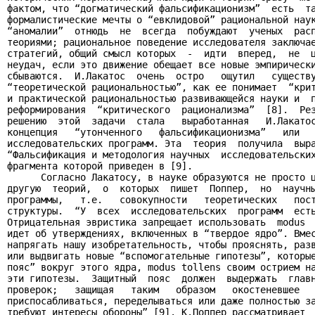
фактом, что “догматический фальсификационизм”  есть  та
формалистические мечты о “евклидовой” рациональной наук
“аномалии”  отнюдь  не  всегда  побуждают  ученых  расп
теориями; рациональное поведение исследователя заключае
стратегий, общий смысл которых  -  идти  вперед,  не  ц
неудач, если это движение обещает все новые эмпирически
сбываются.  И.Лакатос  очень  остро   ощутил   существу
“теоретической рациональностью”, как ее понимает  “крит
и практической рациональностью развивающейся науки и  п
реформирования  “критического  рационализма”  [8].  Рез
решению  этой  задачи  стала   выработанная   И.Лакатос
концепция   “утонченного   фальсификационизма”   или   
исследовательских программ. Эта  теория  получила  выра
“Фальсификация и методология научных  исследовательских
фрагмента которой приведен в [9].

      Согласно Лакатосу, в науке образуются не просто ц
другую  теорий,  о  которых  пишет  Поппер,  но  научны
программы,   т.е.   совокупности   теоретических   пост
структуры.  “У  всех  исследовательских  программ  есть
Отрицательная эвристика запрещает использовать  modus  
идет об утверждениях, включенных в “твердое ядро”. Вмес
напрягать нашу изобретательность, чтобы прояснять, разв
или выдвигать новые “вспомогательные гипотезы”, которые
пояс” вокруг этого ядра, modus tollens своим острием на
эти гипотезы.  Защитный  пояс  должен  выдержать  главн
проверок;   защищая   таким   образом   окостеневшее   
приспосабливаться, переделываться или даже полностью за
требуют интересы обороны” [9]. К.Поппер рассматривает  