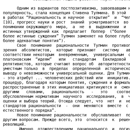
      Одним из вариантов постпозитивизма, завоевавшим н
популярность, стала концепция Стивена Тулмина. В этой  
в работах “Рациональность и научное  открытие”  и  “Чел
[10], прогресс науки и рост  знаний  усматривается  во 
понимании окружающего  мира,  а  не  в  выдвижении  и  
истинных утверждений как  предлагает  Поппер  (“более  
более истинные суждения” Тулмин заменяет на более глубо
более адекватные понятия”).

      Свое  понимание  рациональности  Тулмин  противоп
зрения  абсолютистов,  которые  признают   систему   ав
соответствии некоторым  вневременным,  универсальным  с
платоновским  “идеям”   или   стандартам   Евклидовой  
релятивистов, которые считают вопрос об  авторитетности
уместным только  в  пределах  определенной  историческо
выводу о невозможности универсальной оценки. Для Тулмин
- это атрибут ... человеческих действий или  инициатив.
процедур, благодаря которым понятия, суждения и формаль
распространенные в этих инициативах критикуются и  смен
другими   словами,   рациональность   -   это    соотве
обусловленным нормативам  научного  исследования,  в  ч
оценки и выбора теорий. Отсюда следует, что  нет  и  не
стандартов рациональности  -  они  меняются  вместе  с 
естественного порядка”.

      Новое понимание рациональности  обуславливает  по
другим вопросам. Прежде всего, это  относится  к  решен
революций.

       Именно  отождествлением  рационального  и  логич