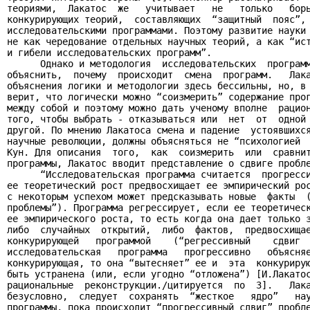
теориями,  Лакатос  же   учитывает   не   только   борь
конкурирующих теорий,  составляющих  “защитный  пояс”, 
исследовательскими программами. Поэтому развитие науки 
не как чередование отдельных научных теорий, а как “ист
и гибели исследовательских программ”.

      Однако и методология  исследовательских  программ
объяснить,  почему  происходит  смена  программ.   Лака
объяснения логики и методологии здесь бессильны, но, в 
верит, что логически можно “соизмерить” содержание прог
между собой и поэтому можно дать ученому вполне  рацион
того, чтобы выбрать - отказываться или  нет  от  одной 
другой. По мнению Лакатоса смена и падение  устоявшихся
научные революции, должны объясняться не “психологией  
Кун. Для описания  того,  как  соизмерить  или  сравнит
программы, Лакатос вводит представление о сдвиге пробле
      “Исследовательская программа считается  прогресси
ее теоретический рост предвосхищает ее эмпирический рос
с некоторым успехом может предсказывать новые  факты  (
проблемы”). Программа регрессирует, если ее теоретическ
ее эмпирического роста, то есть когда она дает только з
либо  случайных  открытий,  либо  фактов,  предвосхищае
конкурирующей   программой    (“регрессивный    сдвиг  
исследовательская   программа   прогрессивно   объясняе
конкурирующая, то она “вытесняет” ее и  эта  конкурирую
быть устранена (или, если угодно “отложена”) [И.Лакатос
рациональные  реконструкции./цитируется  по  3].   Лака
безусловно,  следует  сохранять  “жесткое   ядро”   нау
программы, пока происходит “прогрессивный сдвиг” пробле