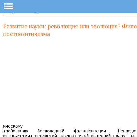
Развитие науки: революция или эволюция? Фил
постпозитивизма
ическому

требованию    беспощадной    фальсификации.    Непредвз
исторических перипетий научных идей и теорий сразу  же 