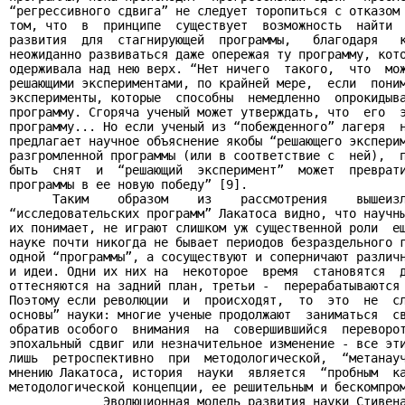
“регрессивного сдвига” не следует торопиться с отказом 
том, что  в  принципе  существует  возможность  найти  
развития  для  стагнирующей  программы,   благодаря   к
неожиданно развиваться даже опережая ту программу, кото
одерживала над нею верх. “Нет ничего  такого,  что  мож
решающими экспериментами, по крайней мере,  если  поним
эксперименты, которые  способны  немедленно  опрокидыва
программу. Сгоряча ученый может утверждать, что  его  э
программу... Но если ученый из “побежденного” лагеря  н
предлагает научное объяснение якобы “решающего эксперим
разгромленной программы (или в соответствие с  ней),  п
быть  снят  и  “решающий  эксперимент”  может  преврати
программы в ее новую победу” [9].

      Таким    образом    из    рассмотрения    вышеизл
“исследовательских программ” Лакатоса видно, что научны
их понимает, не играют слишком уж существенной роли  ещ
науке почти никогда не бывает периодов безраздельного г
одной “программы”, а сосуществуют и соперничают различн
и идеи. Одни их них на  некоторое  время  становятся  д
оттесняются на задний план, третьи -  перерабатываются 
Поэтому если революции  и  происходят,  то  это  не  сл
основы” науки: многие ученые продолжают  заниматься  св
обратив особого  внимания  на  совершившийся  переворот
эпохальный сдвиг или незначительное изменение - все эти
лишь  ретроспективно  при  методологической,  “метанауч
мнению Лакатоса, история  науки  является  “пробным  ка
методологической концепции, ее решительным и бескомпром
             Эволюционная модель развития науки Стивена