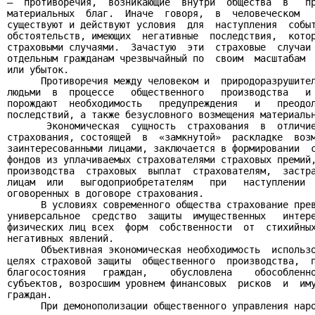
–  противоречия,  возникающие  внутри  общества  в   пр
материальных  благ.  Иначе  говоря,  в  человеческом   
существуют и действуют условия  для  наступления  событ
обстоятельств, имеющих  негативные  последствия,  котор
страховыми случаями.  Зачастую  эти  страховые  случаи 
отдельным гражданам чрезвычайный по  своим  масштабам  
или убыток.

      Противоречия между человеком и  природоразрушител
людьми  в  процессе   общественного   производства   и 
порождают  необходимость   предупреждения   и   преодол
последствий, а также безусловного возмещения материальн
       Экономическая  сущность  страхования  в  отличие
страхования, состоящей  в  «замкнутой»  раскладке  возм
заинтересованными лицами, заключается в формировании  с
фондов из уплачиваемых страхователями страховых премий,
производства  страховых  выплат  страхователям,  застра
лицам  или   выгодоприобретателям   при   наступлении  
оговоренных в договоре страхования.

      В условиях современного общества страхование прев
универсальное  средство  защиты  имущественных   интере
физических лиц всех  форм  собственности  от  стихийных
негативных явлений.

      Объективная экономическая необходимость  использо
целях страховой защиты  общественного  производства,  п
благосостояния   граждан,    обусловлена    обособленно
субъектов, возросшим уровнем финансовых  рисков  и  иму
граждан.

      При демонополизации общественного управления наро