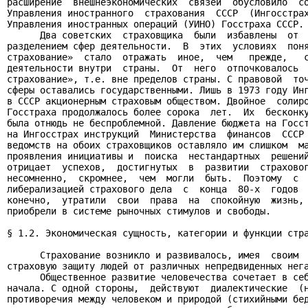
расширение  внешнеэкономических  связей  обусловило  со
Управления иностранного  страхования  СССР  (Ингосстрах
Управления иностранных операций (УИНО) Госстраха СССР.

      Два советских  страховщика  были  избавлены  от  
разделением сфер деятельности.  В  этих  условиях  поня
страхование»  стало  отражать  иное,  чем   прежде,   с
деятельности внутри  страны.  От  него  отпочковалось  
страхование», т.е. вне пределов страны. С правовой  точ
сферы оставались государственными. Лишь в 1973 году Инг
в СССР акционерным страховым обществом. Двойное  солиро
Госстраха продолжалось более сорока  лет.  Их  бесконку
была отнюдь не беспроблемной. Давление бюджета на Госст
на Ингосстрах инструкций  Министерства  финансов  СССР 
ведомств на обоих страховщиков оставляло им слишком  ма
проявления инициативы и  поиска  нестандартных  решений
отрицает  успехов,  достигнутых  в  развитии  страховог
несомненно,  скромнее,  чем  могли  быть.  Поэтому  с  
либерализацией страхового дела  с  конца  80-х  годов  
конечно,  утратили  свои  права  на  спокойную  жизнь, 
приобрели в системе рыночных стимулов и свободы.

§ 1.2. Экономическая сущность, категории и функции стра
      Страхование возникло и развивалось, имея  своим  
страховую защиту людей от различных непредвиденных нега
      Общественное развитие человечества сочетает в себ
начала. С одной стороны,  действуют  диалектические  (н
противоречия между человеком и природой (стихийными бед