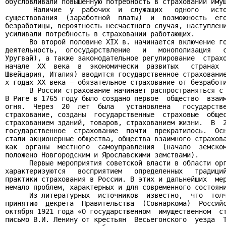
обусловливали повышенную потребность в страховании имущ
       Наличие  у  рабочих  и  служащих   одного   исто
существования  (заработной  платы)  и  возможность  его
безработицы, вероятность несчастного случая, наступлени
усиливали потребность в страховании работающих.

      Во второй половине XIX в. начинается включение го
деятельность,  огосударствление   и   монополизация   с
Уругвай), а также законодательное регулирование  страхо
начале  ХХ  века  в  экономически  развитых   странах  
Швейцария, Италия) вводится государственное страхование
х годах ХХ века – обязательное страхование от безработи
      В России страхование начинает распространяться с 
В Риге в 1765 году было создано первое  общество  взаим
огня.  Через  20  лет  была   установлена   государстве
страхование, созданы  государственные  страховые  общес
страхованием зданий, товаров, страхованием жизни.  В  2
государственное  страхование  почти  прекратилось.  Осн
стали акционерные общества, общества взаимного страхова
как  органы  местного  самоуправления  (начало  земском
положено Новгородским и Ярославскими земствами).

      Первые мероприятия советской власти в области орг
характеризуются   восприятием   определенных   традиций
практики страхования в России. В этих и дальнейших  мер
немало проблем, характерных и для современного состояни
      Из литературных  источников  известно,  что  толч
принятию  декрета  Правительства  (Совнаркома)  Российс
октября 1921 года «О государственном  имущественном  ст
письмо В.И. Ленину от крестьян  Весьегонского  уезда  Т