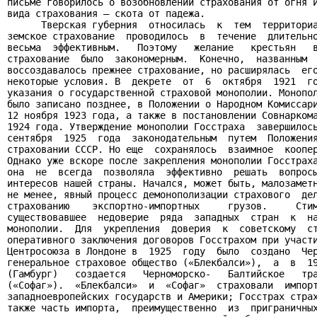
письме говорилось о возобновлении страхования от огня и
вида страхования – скота от падежа.

      Тверская губерния  относилась  к  тем  территориа
земское страхование  проводилось  в  течение  длительно
весьма  эффективным.   Поэтому   желание   крестьян   в
страхование  было  закономерным.  Конечно,  названным  
воссоздавалось прежнее страхование, но расширялась  его
некоторые условия. В  декрете  от  6  октября  1921  го
указания о государственной страховой монополии. Монопол
было записано позднее, в Положении о Народном Комиссари
12 ноября 1923 года, а также в постановлении Совнаркома
1924 года. Утверждение монополии Госстраха  завершилось
сентября  1925  года  законодательным  путем  Положения
страховании СССР. Но еще  сохранялось  взаимное  коопер
Однако уже вскоре после закрепления монополии Госстраха
она  не  всегда  позволяла  эффективно  решать  вопросы
интересов нашей страны. Начался, может быть, малозаметн
не менее, явный процесс демонополизации страхового  дел
страхованию    экспортно-импортных     грузов.     Стим
существовавшее  недоверие  ряда  западных  стран  к  на
монополии.  Для  укрепления  доверия  к  советскому  ст
оперативного заключения договоров Госстрахом при участи
Центросоюза в Лондоне в  1925  году  было  создано  Чер
генеральное страховое общество («Блекбалси»),  а  в  19
(Гамбург)   создается   Черноморско-   Балтийское   тра
(«Софаг»).  «Блекбалси»  и  «Софаг»  страховали  импорт
западноевропейских государств и Америки; Госстрах страх
также часть импорта,  преимущественно  из  приграничных