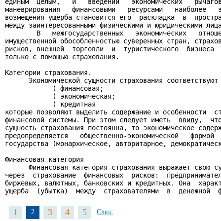
единым  целым,   и   введении   экономических   рычагов
маневрирования   финансовыми   ресурсами   наиболее   э
возмещения ущерба становится его  раскладка  в  простра
между заинтересованными физическими и юридическими лица
        В   межгосударственных   экономических   отноше
имущественной обособленностью суверенных стран, страхов
рисков, внешней  торговли  и  туристического  бизнеса  
только с помощью страхования.

Категории страхования.

      Экономической сущности страхования соответствуют 
            ( финансовая;

            ( экономическая;

            ( кредитная

которые позволяют выделить содержание и особенности  ст
финансовой системы. При этом следует иметь  ввиду,  что
сущность страхования постоянна, то экономическое содерж
предопределяется   общественно-экономической   формой  
государства (монархическое, авторитарное, демократическ
Финансовая категория

      Финансовая категория страхования выражает свою су
через  страхование  финансовых  рисков:  предпринимател
биржевых, валютных, банковских и кредитных. Она  характ
1
3
4
5
2
След.