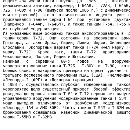
Индекс «В» имели танки выпуска  до  1985  г.,  которые 
динамической защитой, например, Т-64АВ, Т-72АВ, Т-64БВ,
72Б, Т-80У и Т-90 (выпуска после 1985 г.) с динамическо
или встроенной)  этого  отличительного  индекса  уже  н
присваивался танкам серии Т-64  при  установке  двухтак
(например, Т-64АМ, Т-64БМ), а также танкам Т-54, Т-55 и
их глубокой модернизации.

Из указанных выше основных танков экспортировались в  д
танки серии  Т-72.  Они  состояли  на  вооружении  арми
Договора, а также Ирака, Сирии, Ливии, Индии, Финляндии
Югославии. Экспортный вариант танка Т-72А имел марку Т-
марку  Т-72С.  Кроме  того,  танки  Т-72   производилис
Чехословакии, Польше, Индии и Югославии.

Начиная   с   середины   80-х   годов    на    вооружен
усовершенствованные танки Т-72Б,  Т-80У  и  Т-90,  кото
боевых свойств находились примерно на одном  уровне  с 
третьего послевоенного поколения М1А1 (США), «Челлендже
«Леопард»-2 (ФРГ) и «Леклерк» (Франция).

С 1983 г. осуществлялась глубокая  модернизация  танков
мероприятие дало существенный прирост  боевой  эффектив
доведена до уровня танков Т-64 и Т-72 первых лет выпуск
управляемого вооружения модернизированные танки Т-55М  
мощи  выгодно  отличались  от  зарубежных  модернизиров
«Леопард»-1А4 и АМХ-30В2. Часть танков Т-55М и Т-62М вм
бронирования оснащалась  навесной  динамической  защито
марки Т-55МВ и Т-62МВ.
