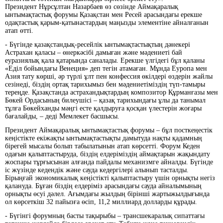
Президент Нұрсұлтан Назарбаев өз сөзінде Аймақаралық
ынтымақтастық форумы Қазақстан мен Ресей арасындағы ерекше
одақтастық қарым-қатынастардың маңызды элементіне айналғанын
атап өтті.
- Бүгінде қазақстандық-ресейлік ынтымақтастықтың дәнекері
Астрахан қаласы – өнеркәсібі дамыған және мәдениеті бай
еуразиялық қала қатарында саналады. Ерекше үлгідегі бұл қаланы
«Еділ бойындағы Венеция» деп тегін атамаған. Мұнда Еуропа мен
Азия тату көрші, әр түрлі ұлт пен конфессия өкілдері өздерін жайлы
сезінеді, біздің ортақ тарихымыз бен мәдениетіміздің түп-тамыры
тереңде. Қазақстанда астрахандықтардың композитор Құрманғазы мен
Бөкей Ордасының билеушісі – қазақ тарихындағы ұлы да танымал
тұлға Бөкейханды мәңгі есте қалдыруға қосқан үлестерін жоғары
бағалайды, – деді Мемлекет басшысы.
Президент Аймақаралық ынтымақтастық форумы – бұл посткеңестік
кеңістікте екіжақты ынтымақтастықты дамытуда нақты қадамның
бірегей мысалы болып табылатынын атап көрсетті. Форум Кеден
одағын қалыптастыруда, біздің елдеріміздің аймақтарын жақындату
жоспары тұрғысынан алғанда пайдалы механизмге айналды. Бүгінде
іс жүзінде кедендік және сауда кедергілері алынып тасталды.
Бірыңғай экономикалық кеңістікті қалыптастыру үшін орнықты негіз
қалануда. Бұған біздің елдеріміз арасындағы сауда айналымының
орнықты өсуі дәлел. Ағымдағы жылдың бірінші жартыжылдығында
ол көрсеткіш 32 пайызға өсіп, 11,2 миллиард долларды құрады.
- Бүгінгі форумның басты тақырыбы – трансшекаралық сипаттағы