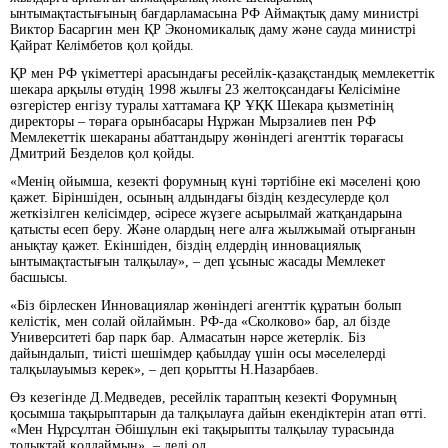
ынтымақтастығының бағдарламасына РФ Аймақтық даму министрі
Виктор Басаргин мен ҚР Экономикалық даму және сауда министрі
Қайрат Келімбетов қол қойды.
ҚР мен РФ үкіметтері арасындағы ресейлік-қазақстандық мемлекеттік
шекара арқылы өтудің 1998 жылғы 23 желтоқсандағы Келісіміне
өзгерістер енгізу туралы хаттамаға ҚР ҰҚК Шекара қызметінің
директоры – төраға орынбасары Нұржан Мырзалиев пен РФ
Мемлекеттік шекараны абаттандыру жөніндегі агенттік төрағасы
Дмитрий Безделов қол қойды.
«Менің ойымша, кезекті форумның күні тәртібіне екі мәселені қою
қажет. Біріншіден, осының алдындағы біздің кездесулерде қол
жеткізілген келісімдер, әсіресе жүзеге асырылмай жатқандарына
қатысты есеп беру. Және олардың неге алға жылжымай отырғанын
анықтау қажет. Екіншіден, біздің елдердің инновациялық
ынтымақтастығын талқылау», – деп ұсыныс жасады Мемлекет
басшысы.
«Біз бірлескен Инновациялар жөніндегі агенттік құратын болып
келістік, мен солай ойлаймын. РФ-да «Сколково» бар, ал бізде
Университеті бар парк бар. Алмасатын нәрсе жетерлік. Біз
дайындалып, тиісті шешімдер қабылдау үшін осы мәселелерді
талқылауымыз керек», – деп қорытты Н.Назарбаев.
Өз кезегінде Д.Медведев, ресейлік тараптың кезекті Форумның
қосымша тақырыптарын да талқылауға дайын екендіктерін атап өтті.
«Мен Нұрсұлтан Әбішұлын екі тақырыпты талқылау турасында
толықтай қолдаймын», – деді ол.