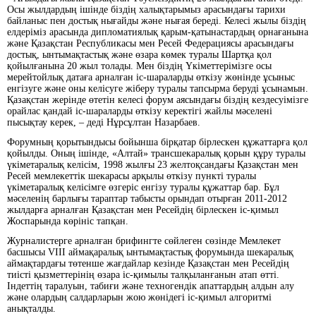
Осы жылдардың ішінде біздің халықтарымыз арасындағы тарихи
байланыс пен достық нығайды және нығая береді. Келесі жылы біздің
елдеріміз арасында дипломатиялық қарым-қатынастардың орнағанына
және Қазақстан Республикасы мен Ресей Федерациясы арасындағы
достық, ынтымақтастық және өзара көмек туралы Шартқа қол
қойылғанына 20 жыл толады. Мен біздің Үкіметтерімізге осы
мерейтойлық датаға арналған іс-шараларды өткізу жөнінде ұсыныс
енгізуге және оны келісуге жіберу туралы тапсырма беруді ұсынамын.
Қазақстан жерінде өтетін келесі форум аясындағы біздің кездесуімізге
орайлас қандай іс-шараларды өткізу керектігі жайлы мәселені
пысықтау керек, – деді Нұрсұлтан Назарбаев.
Форумның қорытындысы бойынша бірқатар бірлескен құжаттарға қол
қойылды. Оның ішінде, «Алтай» трансшекаралық қорын құру туралы
үкіметаралық келісім, 1998 жылғы 23 желтоқсандағы Қазақстан мен
Ресей мемлекеттік шекарасы арқылы өткізу пункті туралы
үкіметаралық келісімге өзгеріс енгізу туралы құжаттар бар. Бұл
мәселенің барлығы тараптар табысты орындап отырған 2011-2012
жылдарға арналған Қазақстан мен Ресейдің бірлескен іс-қимыл
Жоспарында көрініс тапқан.
Журналистерге арналған брифингте сөйлеген сөзінде Мемлекет
басшысы VIII аймақаралық ынтымақтастық форумында шекаралық
аймақтардағы төтенше жағдайлар кезінде Қазақстан мен Ресейдің
тиісті қызметтерінің өзара іс-қимылы талқыланғанын атап өтті.
Індеттің таралуын, табиғи және техногендік апаттардың алдын алу
және олардың салдарларын жою жөнідегі іс-қимыл алгоритмі
анықталды.