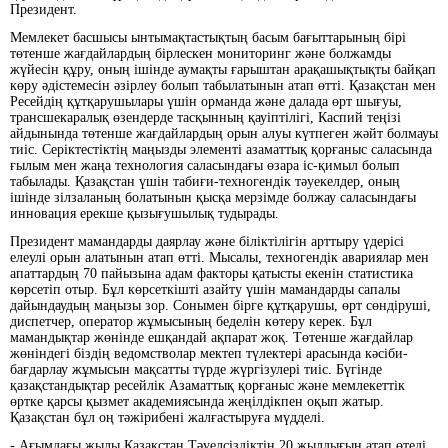
Президент.
Мемлекет басшысы ынтымақтастықтың басым бағыттарының бірі
төтенше жағдайлардың бірлескен мониторинг және болжамды
жүйесін құру, оның ішінде аумақты ғарыштан арақашықтықты байқап
көру әдістемесін әзірлеу болып табылатынын атап өтті. Қазақстан мен
Ресейдің құтқарушылары үшін орманда және далада өрт шығуы,
трансшекаралық өзендерде тасқынның қауіптілігі, Каспий теңізі
айдынында төтенше жағдайлардың орын алуы күтпеген жәйт болмауы
тиіс. Серіктестіктің маңызды элементі азаматтық қорғаныс саласында
ғылым мен жаңа технология саласындағы өзара іс-қимыл болып
табылады. Қазақстан үшін табиғи-техногендік тәуекелдер, оның
ішінде зілзаланың болатынын қысқа мерзімде болжау саласындағы
инновация ерекше қызығушылық тудырады.
Президент мамандарды даярлау және біліктілігін арттыру үдерісі
елеулі орын алатынын атап өтті. Мысалы, техногендік авариялар мен
апаттардың 70 пайызына адам факторы қатысты екенін статистика
көрсетіп отыр. Бұл көрсеткішті азайту үшін мамандарды сапалы
дайындаудың маңызы зор. Сонымен бірге құтқарушы, өрт сөндіруші,
диспетчер, оператор жұмысының беделін көтеру керек. Бұл
мамандықтар жөнінде ешқандай ақпарат жоқ. Төтенше жағдайлар
жөніндегі біздің ведомстволар мектеп түлектері арасында кәсіби-
бағдарлау жұмысын мақсатты түрде жүргізулері тиіс. Бүгінде
қазақстандықтар ресейлік Азаматтық қорғаныс және мемлекеттік
өртке қарсы қызмет академиясында жеңілдікпен оқып жатыр.
Қазақстан бұл оң тәжірибені жалғастыруға мүдделі.
- Ағымдағы жылы Қазақстан Тәуелсіздіктің 20 жылдығын атап өтеді.