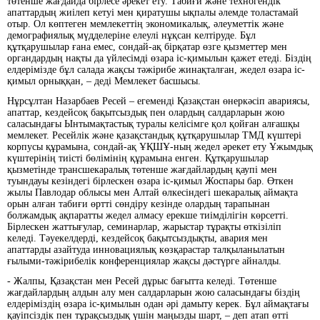
төтенше жағдайда бірлесе әрекет ету. Табиғи және техногендік
апаттардың жиілеп кетуі мен қиратушы ықпалы әлемде толастамай
отыр. Ол көптеген мемлекеттің экономикалық, әлеуметтік және
демографиялық мүдделеріне елеулі нұқсан келтіруде. Бұл
құтқарушылар ғана емес, сондай-ақ бірқатар өзге қызметтер мен
органдардың нақты да үйлесімді өзара іс-қимылын қажет етеді. Біздің
елдерімізде бұл салада жақсы тәжірибе жинақталған, жедел өзара іс-
қимыл орныққан, – деді Мемлекет басшысы.
Нұрсұлтан Назарбаев Ресей – егеменді Қазақстан өнеркәсіп авариясы,
апаттар, кездейсоқ бақытсыздық пен олардың салдарларын жою
саласындағы Ынтымақтастық туралы келісімге қол қойған алғашқы
мемлекет. Ресейлік және қазақстандық құтқарушылар ТМД күштері
корпусы құрамына, сондай-ақ ҰҚШҰ-ның жедел әрекет ету Ұжымдық
күштерінің тиісті бөлімінің құрамына енген. Құтқарушылар
қызметінде трансшекаралық төтенше жағдайлардың қаупі мен
туындауы кезіндегі бірлескен өзара іс-қимыл Жоспары бар. Өткен
жылы Павлодар облысы мен Алтай өлкесіндегі шекаралық аймақта
орын алған табиғи өртті сөндіру кезінде олардың тарапынан
болжамдық ақпаратты жедел алмасу ерекше тиімділігін көрсетті.
Бірлескен жаттығулар, семинарлар, жарыстар тұрақты өткізіліп
келеді. Тәуекелдерді, кездейсоқ бақытсыздықты, авария мен
апаттарды азайтуда инновациялық көзқарастар талқыланылатын
ғылыми-тәжірибелік конференциялар жақсы дәстүрге айналды.
- Жалпы, Қазақстан мен Ресей дұрыс бағытта келеді. Төтенше
жағдайлардың алдын алу мен салдарларын жою саласындағы біздің
елдеріміздің өзара іс-қимылын одан әрі дамыту керек. Бұл аймақтағы
қауіпсіздік пен тұрақсыздық үшін маңызды шарт, – деп атап өтті