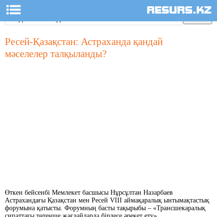
Ресей-Қазақстан: Астраханда қандай
мәселелер талқыланды?
Өткен бейсенбі Мемлекет басшысы Нұрсұлтан Назарбаев
Астрахандағы Қазақстан мен Ресей VIII аймақаралық ынтымақтастық
форумына қатысты. Форумның басты тақырыбы – «Трансшекаралық
сипаттағы төтенше жағдайларда бірлесе әрекет ету».