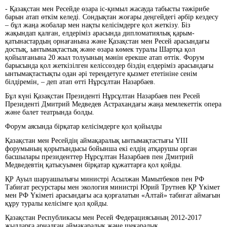
- Қазақстан мен Ресейде өзара іс-қимыл жасауда табысты тәжірибе
барын атап өткім келеді. Сондықтан жоғары деңгейдегі әрбір кездесу
– бұл жаңа жобалар мен нақты келісімдерге қол жеткізу. Біз
жақындап қалған, елдеріміз арасында дипломатиялық қарым-
қатынастардың орнағанына және Қазақстан мен Ресей арасындағы
достық, ынтымақтастық және өзара көмек туралы Шартқа қол
қойылғанына 20 жыл толуының мәнін ерекше атап өттік. Форум
барысында қол жеткізілген келіссөздер біздің елдеріміз арасындағы
ынтымақтастықты одан әрі тереңдетуге қызмет ететініне сенім
білдіремін, – деп атап өтті Нұрсұлтан Назарбаев.
Бұл күні Қазақстан Президенті Нұрсұлтан Назарбаев пен Ресей
Президенті Дмитрий Медведев Астрахандағы жаңа мемлекеттік опера
және балет театрында болды.
Форум аясында бірқатар келісімдерге қол қойылды
Қазақстан мен Ресейдің аймақаралық ынтымақтастығы ҮІІІ
форумының қорытындысы бойынша екі елдің атқарушы орган
басшылары президенттер Нұрсұлтан Назарбаев пен Дмитрий
Медведевтің қатысуымен бірқатар құжаттарға қол қойды.
ҚР Ауыл шаруашылығы министрі Асылжан Мамытбеков пен РФ
Табиғат ресурстары мен экология министрі Юрий Трутнев ҚР Үкімет
мен РФ Үкіметі арасындағы аса қорғалатын «Алтай» табиғат аймағын
құру туралы келісімге қол қойды.
Қазақстан Республикасы мен Ресей Федерациясының 2012-2017
жылдарға арналған аймақаралық және шекаралық