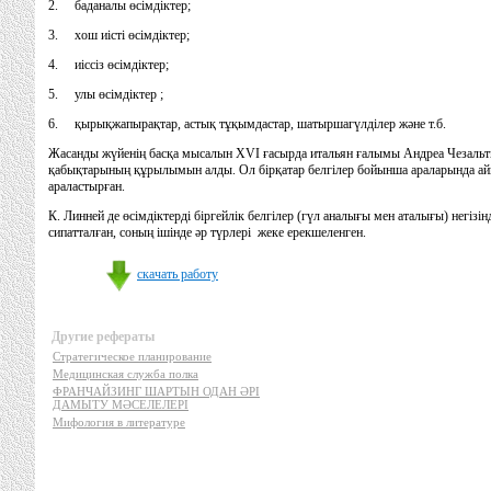
2. баданалы өсiмдiктер;
3. хош иiстi өсiмдiктер;
4. иiссiз өсiмдiктер;
5. улы өсiмдiктер ;
6. қырықжапырақтар, астық тұқымдастар, шатыршагүлдiлер және т.б.
Жасанды жүйенiң басқа мысалын XVI ғасырда итальян ғалымы Андреа Чезальти
қабықтарының құрылымын алды. Ол бiрқатар белгiлер бойынша араларында ай
араластырған.
К. Линней де өсiмдiктердi бiргейлiк белгiлер (гүл аналығы мен аталығы) негiз
сипатталған, соның iшiнде әр түрлерi жеке ерекшеленген.
скачать работу
Другие рефераты
Стратегическое планирование
Медицинская служба полка
ФРАНЧАЙЗИНГ ШАРТЫН ОДАН ӘРІ
ДАМЫТУ МӘСЕЛЕЛЕРІ
Мифология в литературе