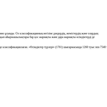
но ұсынды. Ол классификацияның негiзiне дәндердiң, жемiстердiң және олардың
қын айырмашылықтары бар қос жарнақты және дара жарнақты өсiмдiктердi де
iнде классификациялаған. «Өсiмдiктер түрлерi» (1761) шығармасында 1260 туыс пен 7540 