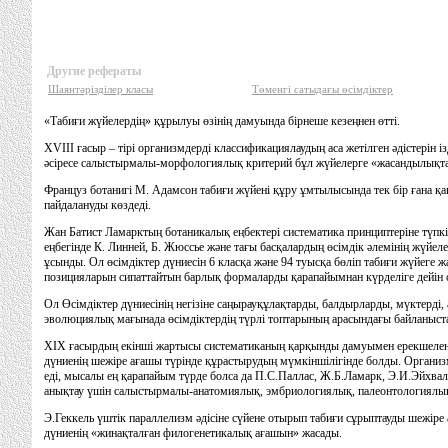
Другие рефераты
Шаянтәрізділер класы
Төменгі сатыдағы өсімдіктер
«Табиғи жүйелердiң» құрылуы өзiнiң дамуында бiрнеше кезеңнен өттi.
XVIII ғасыр – тiрi организмдердi классификациялаудың аса жетiлген әдiстерiн iз
әсiресе салыстырмалы-морфологиялық критерий бұл жүйелерге «жасандылықтан
Француз ботанигi М. Адамсон табиғи жүйенi құру ұмтылысында тек бiр ғана қ
пайдалануды көздедi.
Жан Батист Ламарктың ботаникалық еңбектерi систематика принциптерiне түпкi
еңбегiнде К. Линней, Б. Жюссье және тағы басқалардың өсiмдiк әлемiнiң жүйел
ұсынды. Ол өсiмдiктер дүниесiн 6 класқа және 94 туысқа бөлiп табиғи жүйеге 
позицияларын сипаттайтын барлық формаларды қарапайымнан күрделiге дейiн 
Ол Өсiмдiктер дүниесiнiң негiзiне саңырауқұлақтарды, балдырларды, мүктердi
эволюциялық мағынада өсiмдiктердiң түрлi топтарының арасындағы байланыстары
XIX ғасырдың екiншi жартысы систематиканың қарқынды дамуымен ерекшелендi.
дүниенiң шежiре ағашы түрiнде құрастырудың мүмкiншiлiгiнде болды. Организм
едi, мысалы ең қарапайым түрде болса да П.С.Паллас, Ж.Б.Ламарк, Э.И.Эйхва
анықтау үшiн салыстырмалы-анатомиялық, эмбриологиялық, палеонтологиялық 
Э.Геккель үштiк параллелизм әдiсiне сүйене отырып табиғи сұрыптауды шежiр
дүниенiң «жинақталған филогенетикалық ағашын» жасады.