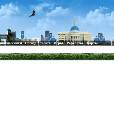
дноклассники
Погода
Работа
Игры
Рефераты
Карты
фератах