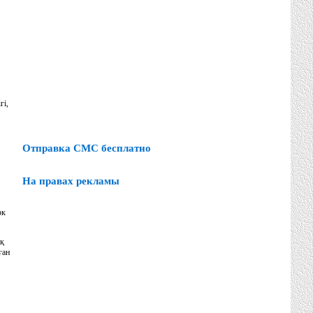
гi,
Отправка СМС бесплатно
На правах рекламы
рк
ық
ған