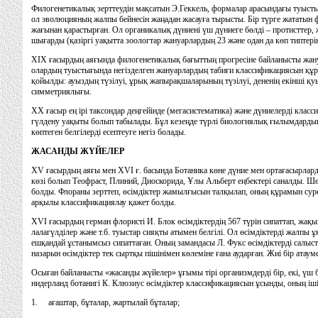
Филогенетикалық зерттеудiн мақсатын Э.Геккель, формалар арасындағы туысты
ол эволюцияның жалпы бейнесiн жаңадан жасауға тырысты. Бiр түрге жататын
жағынан қарастырған. Ол органикалық дүниенi үш дүниеге бөлдi – протисттер,
шығарды (қазiргi уақытта зоологтар жануарлардың 23 және одан да көп типтерi
XIX ғасырдың аяғында филогенетикалық бағыттың прогресiне байланысты жануа
олардың туыстығында негiзделген жануарлардың табиғи классификациясын құру
қойылды: ауыздың түзiлуi, ұрық жапырақшаларының түзiлуi, дененiң екiншi қуыс
симметриялығы.
XX ғасыр ең iрi таксондар деңгейiнде (мегасистематика) және дүниелердi класс
гүлдену уақыты болып табылады. Бұл кезеңде түрлi биологиялық ғылымдардың ж
көптеген белгiлердi есептеуге негiз болады.
ЖАСАНДЫ ЖҮЙЕЛЕР
XV ғасырдың аяғы мен XVI ғ. басында Ботаника көне дүние мен ортағасырларда
көзi болып Теофраст, Плиний, Диоскорида, Ұлы Альберт еңбектерi саналды. Шөп
болды. Флораны зерттеп, өсiмдiктер жамылғысын талқылап, оның құрамын сурет
арқылы классификациялау қажет болды.
XVI ғасырдың герман флористi И. Блок өсiмдiктердiң 567 түрiн сипаттап, жақын ө
лалагүлдiлер және т.б. туыстар сияқты атымен белгiлi. Ол өсiмдiктердi жалпы ұ
ешқандай ұстанымсыз сипаттаған. Оның замандасы Л. Фукс өсiмдiктердi салыс
назарын өсiмдiктер тек сыртқы пiшiнiмен көлемiне ғана аударған. Жиi бiр атаум
Осыған байланысты «жасанды жүйелер» ұғымы тiрi организмдердi бiр, екi, үш
нидерланд ботанигi К. Клюзиус өсiмдiктер классификациясын ұсынды, оның iш
1. ағаштар, бұталар, жартылай бұталар;