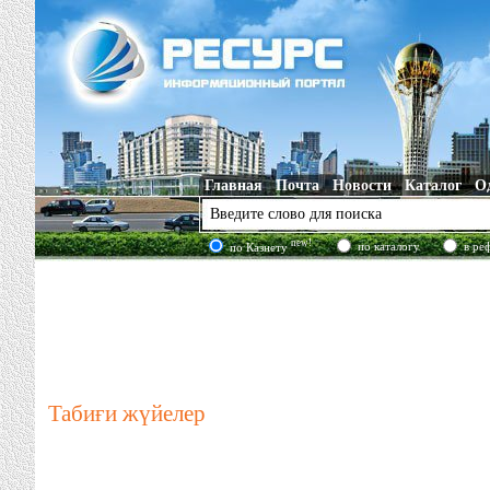
Главная
Почта
Новости
Каталог
О
new!
по каталогу
в ре
по Казнету
Табиғи жүйелер