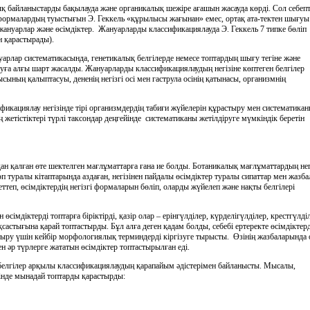
қ байланыстарды бақылауда және органикалық шежiре ағашын жасауда көрдi. Сол себеп
 формалардың туыстығын Э. Геккель «құрылысы жағынан» емес, ортақ ата-тектен шығуы
 жануарлар және өсiмдiктер. Жануарларды классификациялауда Э. Геккель 7 типке бөлiп
н қарастырады).
рлар систематикасында, генетикалық белгiлерде немесе топтардың шығу тегiне және
ға алғы шарт жасалды. Жануарларды классификациялаудың негiзiне көптеген белгiлер
ының қалыптасуы, дененiң негiзгi осi мен гаструла осiнiң қатынасы, организмнiң
ификациялау негiзiнде тiрi организмдердiң табиғи жүйелерiн құрастыру мен систематика
етiстiктерi түрлi таксондар деңгейiнде систематиканы жетiлдiруге мүмкiндiк беретiн
н қалған өте шектелген мағлұматтарға ғана ие болды. Ботаникалық мағлұматтардың нег
 туралы кiтаптарында аздаған, негiзiнен пайдалы өсiмдiктер туралы сипаттар мен жазба
теп, өсiмдiктердiң негiзгi формаларын бөлiп, оларды жүйелеп және нақты белгiлерi
сiмдiктердi топтарға бiрiктiрдi, қазiр олар – ерiнгүлдiлер, күрделiгүлдiлер, крестгүлдi
қсастығына қарай топтастырды. Бұл алға деген қадам болды, себебi ертеректе өсiмдiктерд
тыру үшiн кейбiр морфологиялық терминдердi кiргiзуге тырысты. Өзiнiң жазбаларында 
ен әр түрлерге жататын өсiмдiктер топтастырылған едi.
 белгiлер арқылы классификациялаудың қарапайым әдiстерiмен байланысты. Мысалы,
iнде мынадай топтарды қарастырды: