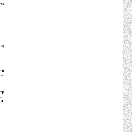
тен
ның
iзгi
лар
лер,
i,
ол