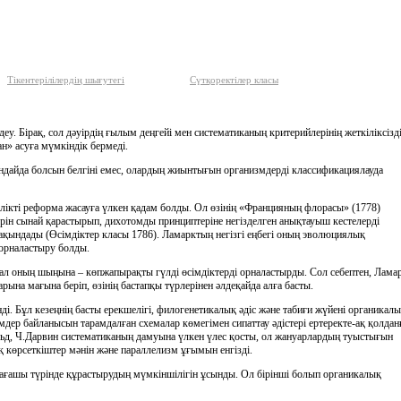
Тікентерілілердің шығутегі
Сүтқоректілер класы
деу. Бiрақ, сол дәуiрдiң ғылым деңгейi мен систематиканың критерийлерiнiң жеткiлiксiздi
» асуға мүмкiндiк бермедi.
андайда болсын белгiнi емес, олардың жиынтығын организмдердi классификациялауда
лiктi реформа жасауға үлкен қадам болды. Ол өзiнiң «Францияның флорасы» (1778)
ерiн сынай қарастырып, дихотомды принциптерiне негiзделген анықтауыш кестелердi
жақындады (Өсiмдiктер класы 1786). Ламарктың негiзгi еңбегi оның эволюциялық
орналастыру болды.
, ал оның шыңына – көпжапырақты гүлдi өсiмдiктердi орналастырды. Сол себептен, Лама
на мағына берiп, өзiнiң бастапқы түрлерiнен әлдеқайда алға басты.
 Бұл кезеңнiң басты ерекшелiгi, филогенетикалық әдiс және табиғи жүйенi органикал
дер байланысын тарамдалған схемалар көмегiмен сипаттау әдiстерi ертеректе-ақ қолдан
льд, Ч.Дарвин систематиканың дамуына үлкен үлес қосты, ол жануарлардың туыстығын
көрсеткiштер мәнiн және параллелизм ұғымын енгiздi.
е ағашы түрiнде құрастырудың мүмкiншiлiгiн ұсынды. Ол бiрiншi болып органикалық