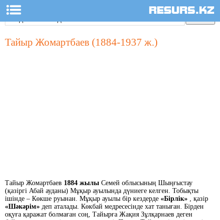
Тайыр Жомартбаев (1884-1937 ж.)
Тайыр Жомартбаев
1884 жылы
Семей облысының Шыңғыстау
(қазіргі Абай ауданы) Мұқыр ауылында дүниеге келген. Тобықты
ішінде – Көкше руынан. Мұқыр ауылы бір кездерде
«Бірлік»
, қазір
«Шәкәрім»
деп аталады. Көкбай медресесінде хат таныған. Бірден
оқуға қаражат болмаған соң, Тайырға Жақия Зұлқарнаев деген