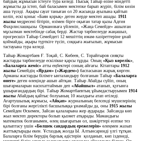
байдың жұмысын істеуге тура келеді. Пысық Тайыр өзіне міндетті
жұмысты да істеп, бай баласымен мектепке барып жүріп, білім көзін
аша түседі. Ақыры сауат таныған ол 20 жасында ауылына қайтып
келіп, ескі қоныс «Баян қорық» деген жерде мектеп ашады.
1911
жылы
медресені бітіріп, өзімен бірге оқыған татар қызы Адғия
Фахрлислашқызы Ормановаға үйленіп, «Жаңа Семейде» ашылған
мұсылман мектебінде сабақ берді. Жастар тәрбиелеуде жаңашыл,
прогресшіл Тайыр Семейдегі 12 мешіттің имам-хазіреттеріне ұнай
қоймайды, ақыры түрткіге түсіп, соққыға жығылып, жұмысын
тастауына тура келеді.
Тайыр Жомартбаев Ғ. Тоқай, С. Көбеев, С. Торайғыров сияқты
жастарды тәрбиелеуде ескілікке қарсы тұрды. Оның
«Қыз көрелік»
,
«Балаларға жеміс»
атты еңбектері соның айғағы. Кітаптары
1912
жылы
Семейдің
«Ярдам» («Жәрдем»)
баспасынан жарық көрген.
Арманы жастарды білімге ынталандыру болғанын Тайыр
«Балаларға
өнеге»
деген өлеңінде ашып айтқан. Тайыр Абайды сүйіп, оның
шығармаларын насихаттаймын деп
«Абайшыл»
атанып, қуғынға
ұшырағандардың бірі. Тайыр Жомартбаевтың ұйымдастыруымен
1914
жылы
Абайдың қайтыс болуының 10 жылдығы атап өтіледі.
Ағартушылық жұмысы,
«Айқап»
журналының белсенді мүшелерінің
бірі болғаны жергілікті басшылыққа ұнамайды да, оны
1915 жылы
Семейден Өскемен, Зайсан қалаларына жер аударады. Зайсанда көп
жыл мектеп директоры болып қызмет атқарады. Мамандығы
математик болғанымен, өлең шығаратын ол, шәкірттері есепке тез
қалыптасу үшін
«Бөлшек сандардың ережелерін»
өлеңмен жазып
жаттықтырады екен. Ұстаздық жолда Ы. Алтынсаринді үлгі тұтқан.
Балаларға білім берудің барлық әдістерін қолданып, көп ізденеді,