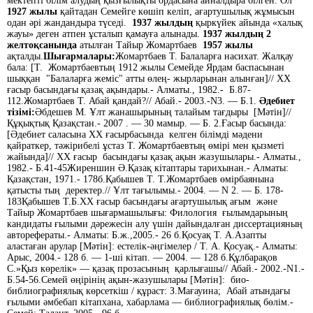
мектепті білім алудың қызғылықты ордасына айналдыра білген. Ол
1927 жылы
қайтадан Семейге көшіп келіп, ағартушылық жұмысын
одан әрі жандандыра түседі.
1937 жылдың
қыркүйек айында «халық
жауы» деген атпен ұсталып қамауға алынады.
1937 жылдың 2
желтоқсанында
атылған Тайыр Жомартбаев
1957 жылы
ақталды.
Шығармалары:
Жомартбаев Т. Балаларға насихат. Жалқау
бала: [Т. Жомартбаевтың 1912 жылы Семейде Ярдам баспасынан
шыққан "Балаларға жеміс" атты өлең- жырларынан алынған]// XX
ғасыр басындағы қазақ ақындары.- Алматы., 1982.- Б.87-
112.Жомартбаев Т. Абай қандай?// Абай.- 2003.-N3. — Б.1.
Әдебиет
тізімі:
Әбдешев М. Ұлт жанашырының талайым тағдыры [Мәтін]//
Құқықтық Қазақстан.- 2007 . — 30 мамыр. — Б. 2.Ғасыр басында:
[Әдебиет саласына XX ғасырбасында келген білімді мәдени
қайраткер, тәжірибелі ұстаз Т. Жомартбаевтың өмірі мен қызметі
жайында]// XX ғасыр басындағы қазақ ақын жазушылары.- Алматы.,
1982.- Б.41-45Жиреншин Ә.Қазақ кітаптары тарихынан.- Алматы:
Қазақстан, 1971.- 178б.Қабышев Т. Т.Жомартбаев өмірбаянына
қатысты тың деректер.// Ұлт тағылымы.- 2004. — N 2. — Б. 178-
183Қабышев Т.Б.XX ғасыр басындағы ағартушылық ағым және
Тайыр Жомартбаев шығармашылығы: Филология ғылымдарының
кандидаты ғылыми дәрежесін алу үшін дайындалған диссертацияның
авторефераты.- Алматы: Б.ж.,2005.- 26 б.Қосуақ Т. А.Азапты
аластаған арулар [Мәтін]: естелік-әңгімелер / Т. А. Қосуақ.- Алматы:
Арыс, 2004.- 128 б. — 1-ші кітап. — 2004. — 128 б.Құлбарақов
С.»Қыз көрелік» — қазақ прозасының қарлығашы// Абай.- 2002.-N1.-
Б.54-56.Семей өңірінің ақын-жазушылары [Мәтін]: био-
библиографиялық көрсеткіш / құраст: З.Мағауина; Абай атындағы
ғылыми әмбебап кітапхана, хабарлама — библиографиялық бөлім.-