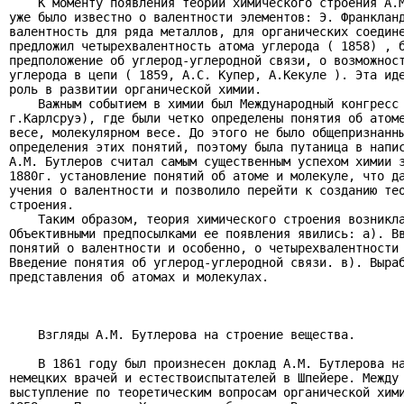
    К моменту появления теории химического строения А.М
уже было известно о валентности элементов: Э. Франкланд
валентность для ряда металлов, для органических соедине
предложил четырехвалентность атома углерода ( 1858) , б
предположение об углерод-углеродной связи, о возможност
углерода в цепи ( 1859, А.С. Купер, А.Кекуле ). Эта иде
роль в развитии органической химии.

    Важным событием в химии был Международный конгресс 
г.Карлсруэ), где были четко определены понятия об атоме
весе, молекулярном весе. До этого не было общепризнанны
определения этих понятий, поэтому была путаница в напис
А.М. Бутлеров считал самым существенным успехом химии з
1880г. установление понятий об атоме и молекуле, что да
учения о валентности и позволило перейти к созданию тео
строения.

    Таким образом, теория химического строения возникла
Объективными предпосылками ее появления явились: а). Вв
понятий о валентности и особенно, о четырехвалентности 
Введение понятия об углерод-углеродной связи. в). Выраб
представления об атомах и молекулах.

    Взгляды А.М. Бутлерова на строение вещества.

    В 1861 году был произнесен доклад А.М. Бутлерова на
немецких врачей и естествоиспытателей в Шпейере. Между 
выступление по теоретическим вопросам органической хими