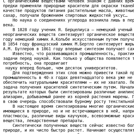
С органическими веществами человек знаком с давних врем
предки применяли природные красители для окраски тканей
качестве продуктов питания растительные масла, животные
сахар, получали брожением спиртовых жидкостей уксус…

    Но наука о соединениях углерода возникла лишь в пер
века.

    В 1828 году ученик Я. Берцелиуса – немецкий ученый 
неорганических веществ синтезирует органическое веществ
году немецкий химик А.Кольбе искусственным путем получа
В 1854 году французский химик М.Бертло синтезирует жиры
А.М. Бутлеров в 1861 году впервые синтезом получает сах
    Известно, что развивающаяся промышленность, практик
задачи перед наукой. Как только у общества появляется т
потребность, она продвигает

 науку вперед больше, чем десяток университетов.

    Для подтверждения этих слов можно привести такой пр
промышленность в 40-х годах девятнадцатого века уже не 
обеспечить натуральными красителями – их не хватало. Пе
задача получения красителей синтетическим путем. Начали
результате которых были синтезированы различные анилино
ализарин, добываемый ранее из корней растения марены. П
в свою очередь способствовали бурному росту текстильной
    В настоящее время синтезированы многие органические
имеющиеся в природе, но и не встречающиеся в ней, напри
пластмассы, различные виды каучуков, всевозможные краси
вещества, лекарственные препараты.

    Синтетически полученных веществ сейчас известно бол
природе, и их число быстро растет. Начинают осуществлят