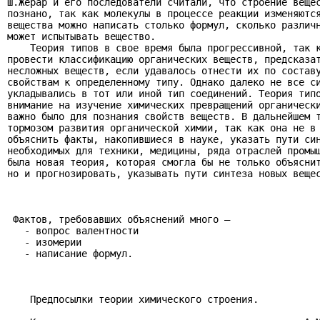
Ш.Жерар и его последователи считали, что строение вещес
познано, так как молекулы в процессе реакции изменяются
вещества можно написать столько формул, сколько различн
может испытывать вещество.

    Теория типов в свое время была прогрессивной, так к
провести классификацию органических веществ, предсказат
несложных веществ, если удавалось отнести их по составу
свойствам к определенному типу. Однако далеко не все си
укладывались в тот или иной тип соединений. Теория типо
внимание на изучение химических превращений органически
важно было для познания свойств веществ. В дальнейшем т
тормозом развития органической химии, так как она не в 
объяснить факты, накопившиеся в науке, указать пути син
необходимых для техники, медицины, ряда отраслей промыш
была новая теория, которая смогла бы не только объяснит
но и прогнозировать, указывать пути синтеза новых вещес
 Фактов, требовавших объяснений много –

   - вопрос валентности

   - изомерии

   - написание формул.

    Предпосылки теории химического строения.
