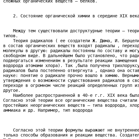
сложных органических веществ – белков.

    2. Состояние органической химии в середине ХIХ века
    Между тем существовали доструктурные теории – теори
типов.

    Теория радикалов ( ее создатели Ж. Дюма, И. Берцели
в состав органических веществ входят радикалы , переход
молекулы в другую: радикалы постоянны по составу и могу
свободном виде. В дальнейшем было установлено, что ради
подвергаться изменениям в результате реакции замещения 
водорода атомами хлора). Так ,была получена трихлоруксу
радикалов была постепенно отвергнута , однако она остав
науке: понятие о радикале прочно вошло в химию. Верными
утверждения о возможности существования радикалов в сво
переходе в огромном числе реакций определенных групп из
другое.

    Наиболее распространенной в 40-е г.г. ХIХ века была
Согласно этой теории все органические вещества считали 
простейших неорганических веществ – типа водорода, хлор
аммиака и др. Например, тип водорода

    Согласно этой теории формулы выражают не внутреннее
только способы образования и реакции вещества. Создател