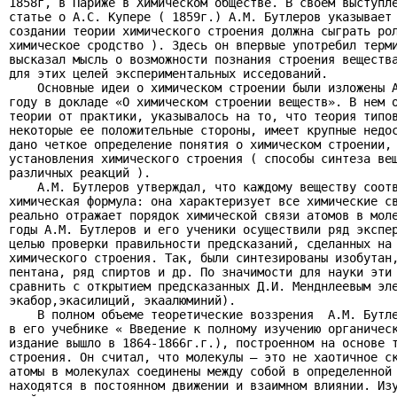
1858г, в Париже в Химическом обществе. В своем выступле
статье о А.С. Купере ( 1859г.) А.М. Бутлеров указывает 
создании теории химического строения должна сыграть рол
химическое сродство ). Здесь он впервые употребил терми
высказал мысль о возможности познания строения вещества
для этих целей экспериментальных исседований.

    Основные идеи о химическом строении были изложены А
году в докладе «О химическом строении веществ». В нем о
теории от практики, указывалось на то, что теория типов
некоторые ее положительные стороны, имеет крупные недос
дано четкое определение понятия о химическом строении, 
установления химического строения ( способы синтеза вещ
различных реакций ).

    А.М. Бутлеров утверждал, что каждому веществу соотв
химическая формула: она характеризует все химические св
реально отражает порядок химической связи атомов в моле
годы А.М. Бутлеров и его ученики осуществили ряд экспер
целью проверки правильности предсказаний, сделанных на 
химического строения. Так, были синтезированы изобутан,
пентана, ряд спиртов и др. По значимости для науки эти 
сравнить с открытием предсказанных Д.И. Менднлеевым эле
экабор,экасилиций, экаалюминий).

    В полном объеме теоретические воззрения  А.М. Бутле
в его учебнике « Введение к полному изучению органическ
издание вышло в 1864-1866г.г.), построенном на основе т
строения. Он считал, что молекулы – это не хаотичное ск
атомы в молекулах соединены между собой в определенной 
находятся в постоянном движении и взаимном влиянии. Изу